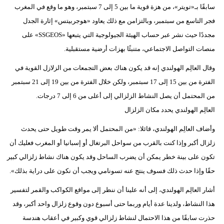
سابقًا بـ«تويتر»، من هزة قوية ما بين 5 إلى 7 سبتمبر، وهو ما وقع في المغرب
فيديو
فجر التاسع من سبتمبر، وبالتزامن مع ذلك يعاود «هوجربيتس» إثارة الجدل
مجددًا حيث نشر عبر حساب الهيئة الجيولوجية التي يتبعها «SSGEOS» على
سيارات
منصات التواصل الاجتماعي، متنبئًا بهزات أرضية مستقبلية.
وقال العالِم الهولندي إنه قد يكون هناك بعض التجمعات من الزلازل القوية في
الفترة من بين 15 إلى 17 سبتمبر، ولكن خلال الفترة من بين 19 إلى 21 سبتمبر
من المحتمل أن يصل النشاط الزلزالي إلى أعلى من 6 إلى 7 درجات.
العالِم الهولندي يحدد مكان الزلزال
وأضاف العالِم الهولندي، قائلا: «من المحتمل ألا يمر وقت طويل حتى يحدث
زلزال أكبر وإذا كنت بالقرب من سواحل البرتغال أو إسبانيا أو المغرب فعليك أن
تكون على بينة خطر يمكن أن يضرب الساحل وقد يكون هناك نشاط زلزالي كبير
حقًا وإذا حدث ذلك فسوف ينتج عنه تسونامي ويجب أن نكون على دراية بذلك».
أشار العالِم الهولندي، إلى أنه علينا أن ننظر إلى مواقع الكواكب والقمر لتفسير
هذا النشاط، ولدينا عدة أيام وربما حتى أسبوع دون وقوع زلزال واحد أكبر، وقد
حذرت سابقًا من هذا الاحتمال لنشاط زلزالي قوي وكبير في أعقاب هندسة