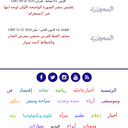
GMT 08:58 2020 الإثنين ,03 شباط / فبراير
بلقيس تنشر الصورة الواضحة الأولى لوجه ابنها
عبر "إنستغرام"
GMT 12:32 2020 الثلاثاء ,14 كانون الثاني / يناير
متحف الخط العربي يحتضن معرض الفنان
والخطاط أحمد سوار
الرئيسية
أخبارعاجلة
رياضة
ثقافة
إقتصاد
فن
وموسيقى
أزياء
صحة وتغذية
سياحة وسفر
ديكور
أخبار
إعلام
تعليم
مرأة
علوم وتكنولوجيا
بيئة
مدونات
أبراج
فيديو
سيارات