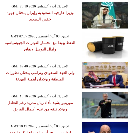
GMT 20:19 2026 الأحد ,02 آب / أغسطس
وزيرا خارجية السعودية وإيران يبحثان جهود
خفض التصعيد
GMT 07:57 2026 الإثنين ,03 آب / أغسطس
النفط يهبط مع انحسار التوترات الجيوسياسية
وآمال التوصل لاتفاق
GMT 09:40 2026 الأحد ,02 آب / أغسطس
ولي العهد السعودي وترامب يبحثان تطورات
المنطقة ويؤكدان أهمية التهدئة
GMT 15:16 2026 الأحد ,02 آب / أغسطس
مورينيو يشيد بأداء ريال مدريد رغم التعادل
ويؤكد قلقه من عدم اكتمال الفريق
GMT 10:19 2026 الإثنين ,03 آب / أغسطس
إنفانتينو يواجه أزمة ثقة داخل كرة القدم