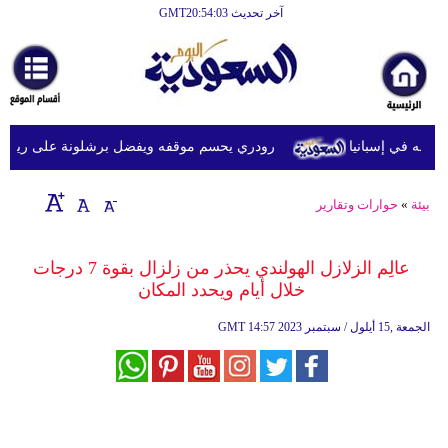
آخر تحديث GMT20:54:03
الرئيسية
أخبارعاجلة
رياضة
ه في إسبانيا
رودري يحسم موقفه ويفضل برشلونة على ريال مدريد
ثقافة
إقتصاد
بيئة
»
حوارات وتقارير
فن
عالِم الزلازل الهولندي يحذر من زلزال بقوة 7 درجات
وموسيقى
خلال أيام ويحدد المكان
أزياء
14:57 2023 الجمعة ,15 أيلول / سبتمبر
GMT
صحة
وتغذية
سياحة