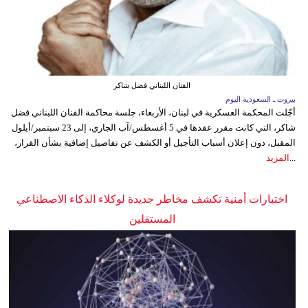
الفنان اللبناني فضل شاكر
بيروت ـ السعودية اليوم
أجّلت المحكمة العسكرية في لبنان، الأربعاء، جلسة محاكمة الفنان اللبناني فضل
شاكر، التي كانت مقرر عقدها في 5 أغسطس/آب الجاري، إلى 23 سبتمبر/أيلول
المقبل، دون إعلان أسباب التأجيل أو الكشف عن تفاصيل إضافية بشأن القرار،
...
المزيد
اختبارات أمنية تكشف مخاطر جديدة لوكلاء الذكاء الاصطناعي
المستقلين