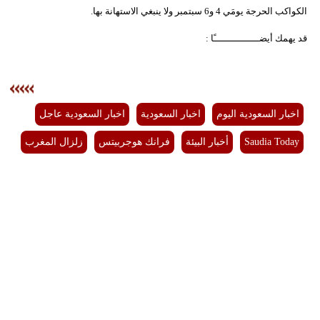
الكواكب الحرجة يومَي 4 و6 سبتمبر ولا ينبغي الاستهانة بها.
قد يهمك أيضــــــــــــــــًا :
اخبار السعودية اليوم
اخبار السعودية
اخبار السعودية عاجل
Saudia Today
أخبار البيئة
فرانك هوجربيتس
زلزال المغرب