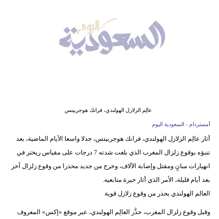
وسفر
ديكور
أخبار
إعلام
تعليم
عالِم الزلازل الهولندي، فرانك هوجربيتس
مرأة
أمستردام - السعودية اليوم
علوم
أثار عالِم الزلازل الهولندي، فرانك هوجربيتس، جدلا واسعا الأيام الماضية، بعد
وتكنولوجيا
تنبؤه بوقوع زلزال المغرب الذي بلغت شدته 7 درجات على مقياس ريختر في
انهيارات مبانٍ ومقتل وإصابة الآلاف، وخرج من جديد محذرا من وقوع زلزال آخر
بيئة
بعد أيام قليلة، الأمر الذي أثار حيرة متابعيه.
مدوَّنات
العالم الهولندي يحذر من وقوع زلازل قوية
أبراج
وقبل وقوع زلزال المغرب، حذَّر العالِم الهولندي، عبر موقع «إكس» المعروف