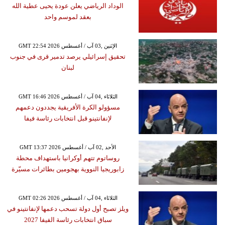
الوداد الرياضي يعلن عودة يحيى عطية الله
بعقد لموسم واحد
GMT 22:54 2026 الإثنين ,03 آب / أغسطس
تحقيق إسرائيلي يرصد تدمير قرى في جنوب
لبنان
GMT 16:46 2026 الثلاثاء ,04 آب / أغسطس
مسؤولو الكرة الأفريقية يجددون دعمهم
لإنفانتينو قبل انتخابات رئاسة فيفا
GMT 13:37 2026 الأحد ,02 آب / أغسطس
روساتوم تتهم أوكرانيا باستهداف محطة
زابوريجيا النووية بهجومين بطائرات مسيّرة
GMT 02:26 2026 الثلاثاء ,04 آب / أغسطس
ويلز تصبح أول دولة تسحب دعمها لإنفانتينو في
سباق انتخابات رئاسة الفيفا 2027