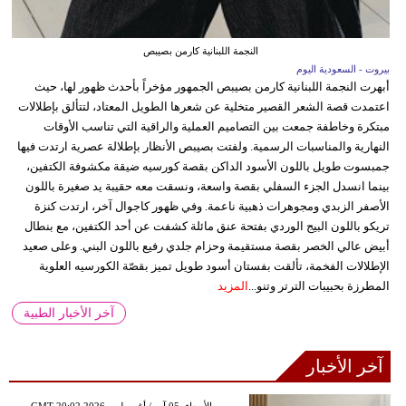
النجمة اللبنانية كارمن بصيبص
بيروت - السعودية اليوم
أبهرت النجمة اللبنانية كارمن بصيبص الجمهور مؤخراً بأحدث ظهور لها، حيث
اعتمدت قصة الشعر القصير متخلية عن شعرها الطويل المعتاد، لتتألق بإطلالات
مبتكرة وخاطفة جمعت بين التصاميم العملية والراقية التي تناسب الأوقات
النهارية والمناسبات الرسمية. ولفتت بصيبص الأنظار بإطلالة عصرية ارتدت فيها
جمبسوت طويل باللون الأسود الداكن بقصة كورسيه ضيقة مكشوفة الكتفين،
بينما انسدل الجزء السفلي بقصة واسعة، ونسقت معه حقيبة يد صغيرة باللون
الأصفر الزبدي ومجوهرات ذهبية ناعمة. وفي ظهور كاجوال آخر، ارتدت كنزة
تريكو باللون البيج الوردي بفتحة عنق مائلة كشفت عن أحد الكتفين، مع بنطال
أبيض عالي الخصر بقصة مستقيمة وحزام جلدي رفيع باللون البني. وعلى صعيد
الإطلالات الفخمة، تألقت بفستان أسود طويل تميز بقصّة الكورسيه العلوية
المطرزة بحبيبات الترتر وتنو...
المزيد
آخر الأخبار الطبية
آخر الأخبار