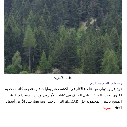
غابات الأمازون
واشنطن ـ السعودية اليوم
نجح فريق دولي من علماء الآثار في الكشف عن بقايا حضارة قديمة كانت مخفية
لقرون تحت الغطاء النباتي الكثيف في غابات الأمازون، وذلك باستخدام تقنية
المسح بالليزر المحمولة جوًا (LiDAR)، التي أتاحت رؤية تضاريس الأرض أسفل
الأ�...
المزيد