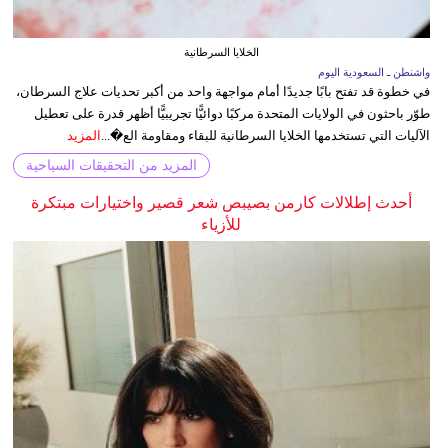
الخلايا السرطانية
واشنطن ـ السعودية اليوم
في خطوة قد تفتح بابًا جديدًا أمام مواجهة واحد من أكبر تحديات علاج السرطان،
طوّر باحثون في الولايات المتحدة مركبًا دوائيًّا تجريبيًّا أظهر قدرة على تعطيل
الآليات التي تستخدمها الخلايا السرطانية للبقاء ومقاومة الع�...
المزيد
المزيد من التحقيقات السياحية
أحدث إطلالات كارمن بصيبص شعر قصير واختيارات مبتكرة
للأزياء