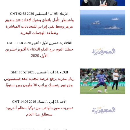
GMT 02:55 2026 الأربعاء ,05 آب / أغسطس
واشنطن تأمل باتفاق وشيك لإعادة فتح مضيق
هرمز وسط نفي إيراني للمحادثات المباشرة
وتصاعد الهجمات البحرية
GMT 10:58 2020 الثلاثاء ,06 تشرين الأول / أكتوبر
حظك اليوم برج الدلو الثلاثاء 6 أكتوبر/تشرين
الأول 2020
GMT 08:52 2026 الثلاثاء ,04 آب / أغسطس
ريال مدريد يرفع عرضه لتجديد عقد فينيسيوس
وجونيور يتمسك براتب 30 مليون يورو سنويًا
GMT 14:06 2016 الأحد ,03 إبريل / نيسان
تسريب صورة لهاتف من نوكيا بنظام أندرويد
سيطلق هذا العام