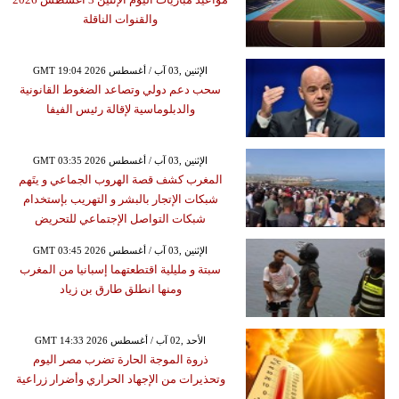
والقنوات الناقلة
GMT 19:04 2026 الإثنين ,03 آب / أغسطس
سحب دعم دولي وتصاعد الضغوط القانونية
والدبلوماسية لإقالة رئيس الفيفا
GMT 03:35 2026 الإثنين ,03 آب / أغسطس
المغرب كشف قصة الهروب الجماعي و يتَهم
شبكات الإتجار بالبشر و التهريب بإستخدام
شبكات التواصل الإجتماعي للتحريض
GMT 03:45 2026 الإثنين ,03 آب / أغسطس
سبتة و مليلية اقتطعتهما إسبانيا من المغرب
ومنها انطلق طارق بن زياد
GMT 14:33 2026 الأحد ,02 آب / أغسطس
ذروة الموجة الحارة تضرب مصر اليوم
وتحذيرات من الإجهاد الحراري وأضرار زراعية