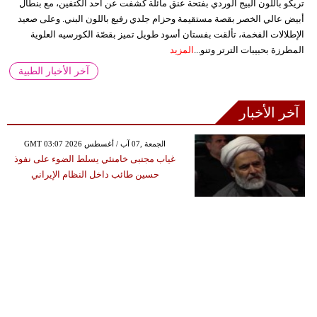
تريكو باللون البيج الوردي بفتحة عنق مائلة كشفت عن أحد الكتفين، مع بنطال
أبيض عالي الخصر بقصة مستقيمة وحزام جلدي رفيع باللون البني. وعلى صعيد
الإطلالات الفخمة، تألقت بفستان أسود طويل تميز بقصّة الكورسيه العلوية
المطرزة بحبيبات الترتر وتنو...
المزيد
آخر الأخبار الطبية
آخر الأخبار
GMT 03:07 2026 الجمعة ,07 آب / أغسطس
غياب مجتبى خامنئي يسلط الضوء على نفوذ
حسين طائب داخل النظام الإيراني