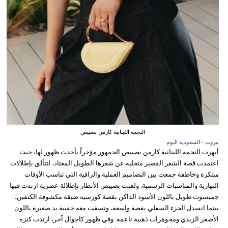
النجمة اللبنانية كارمن بصيبص
بيروت - السعودية اليوم
أبهرت النجمة اللبنانية كارمن بصيبص الجمهور مؤخراً بأحدث ظهور لها، حيث
اعتمدت قصة الشعر القصير متخلية عن شعرها الطويل المعتاد، لتتألق بإطلالات
مبتكرة وخاطفة جمعت بين التصاميم العملية والراقية التي تناسب الأوقات
النهارية والمناسبات الرسمية. ولفتت بصيبص الأنظار بإطلالة عصرية ارتدت فيها
جمبسوت طويل باللون الأسود الداكن بقصة كورسيه ضيقة مكشوفة الكتفين،
بينما انسدل الجزء السفلي بقصة واسعة، ونسقت معه حقيبة يد صغيرة باللون
الأصفر الزبدي ومجوهرات ذهبية ناعمة. وفي ظهور كاجوال آخر، ارتدت كنزة