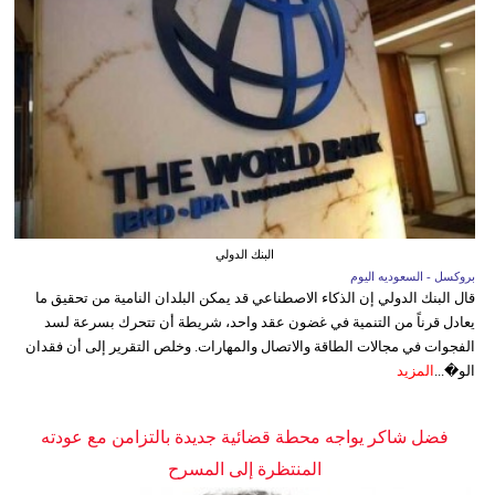
البنك الدولي
بروكسل - السعوديه اليوم
قال البنك الدولي إن الذكاء الاصطناعي قد يمكن البلدان النامية من تحقيق ما
يعادل قرناً من التنمية في غضون عقد واحد، شريطة أن تتحرك بسرعة لسد
الفجوات في مجالات الطاقة والاتصال والمهارات. وخلص التقرير إلى أن فقدان
الو�...
المزيد
فضل شاكر يواجه محطة قضائية جديدة بالتزامن مع عودته
المنتظرة إلى المسرح