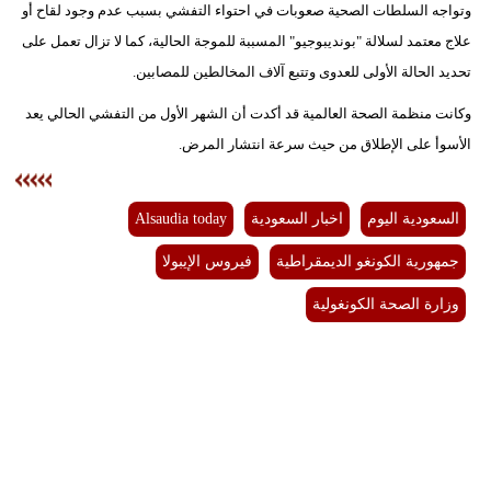
وتواجه السلطات الصحية صعوبات في احتواء التفشي بسبب عدم وجود لقاح أو
فيديو
علاج معتمد لسلالة "بونديبوجيو" المسببة للموجة الحالية، كما لا تزال تعمل على
تحديد الحالة الأولى للعدوى وتتبع آلاف المخالطين للمصابين.
سيارات
وكانت منظمة الصحة العالمية قد أكدت أن الشهر الأول من التفشي الحالي يعد
الأسوأ على الإطلاق من حيث سرعة انتشار المرض.
السعودية اليوم
اخبار السعودية
Alsaudia today
جمهورية الكونغو الديمقراطية
فيروس الإيبولا
وزارة الصحة الكونغولية