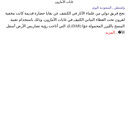
غابات الأمازون
واشنطن ـ السعودية اليوم
نجح فريق دولي من علماء الآثار في الكشف عن بقايا حضارة قديمة كانت مخفية
لقرون تحت الغطاء النباتي الكثيف في غابات الأمازون، وذلك باستخدام تقنية
المسح بالليزر المحمولة جوًا (LiDAR)، التي أتاحت رؤية تضاريس الأرض أسفل
الأ�...
المزيد