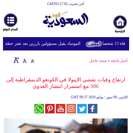
آخر تحديث GMT03:27:02
الرئيسية
أخبارعاجلة
رياضة
شخصا
الموساد يقيل مسؤولين بارزين بعد تعثر خطة مزعومة
ثقافة
إقتصاد
أخبارعاجلة
»
صحة عاجل
فن
ارتفاع وفيات تفشي الإيبولا في الكونغو الديمقراطية إلى
وموسيقى
506 مع استمرار انتشار العدوى
أزياء
00:37 2026 الإثنين ,06 تموز / يوليو
GMT
صحة
وتغذية
سياحة