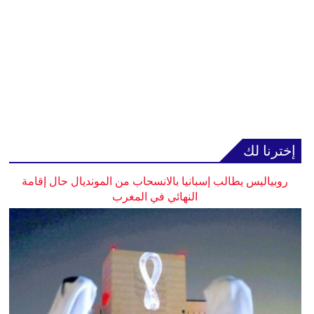
إخترنا لك
روبياليس يطالب إسبانيا بالانسحاب من المونديال حال إقامة
النهائي في المغرب