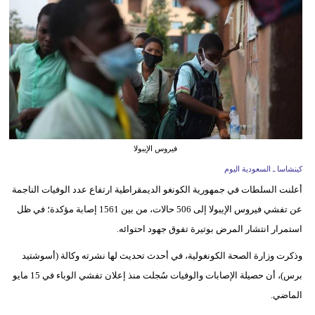
وسفر
ديكور
أخبار
إعلام
تعليم
فيروس الإيبولا
مرأة
كينشاسا ـ السعودية اليوم
أعلنت السلطات في جمهورية الكونغو الديمقراطية ارتفاع عدد الوفيات الناجمة
علوم
عن تفشي فيروس الإيبولا إلى 506 حالات، من بين 1561 إصابة مؤكدة؛ في ظل
وتكنولوجيا
استمرار انتشار المرض بوتيرة تفوق جهود احتوائه.
بيئة
وذكرت وزارة الصحة الكونغولية، في أحدث تحديث لها نشرته وكالة (أسوشتيد
مدوَّنات
برس)، أن حصيلة الإصابات والوفيات سُجلت منذ إعلان تفشي الوباء في 15 مايو
الماضي.
أبراج