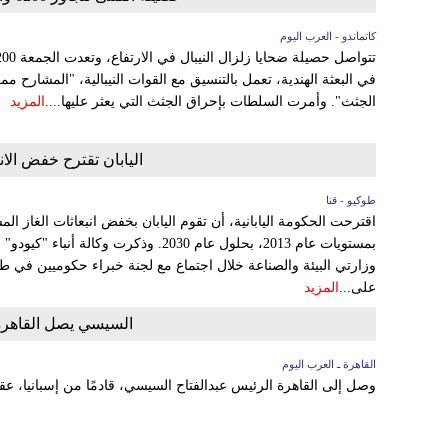
كاتماندو - العرب اليوم
في البعثة الهندية، تعمل بالتنسيق مع القوات النيبالية، "المشارح م
الجثث". وأمرت السلطات بإحراق الجثث التي يعثر عليها....
المزيد
اليابان تقترح خفض الانبعاثات 
طوكيو - قنا
بمستويات عام 2013، بحلول عام 2030. وذكرت 
وزارتي البيئة والصناعة خلال اجتماع مع لجنة خبراء حكوميين في طو
على...
المزيد
السيسي يصل القاهرة 
القاهرة ـ العرب اليوم
وصل إلى القاهرة الرئيس عبدالفتاح السيسي، قادمًا من إسبانيا، عق