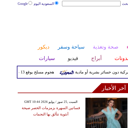
بحث
السعودية اليوم
Google
صحة وتغذية
سياحة وسفر
ديكور
دونات
أبراج
فيديو
سيارات
هجوم مسلح يوقع 13 ضحية على الأقل في قرية شرقي الكونغو الديمقراطية
آخر الأخبار
GMT 10:44 2026 السبت ,25 تموز / يوليو
فساتين السهرة بزمزمات الخصر صيحة
أنثوية تتألق بها النجمات