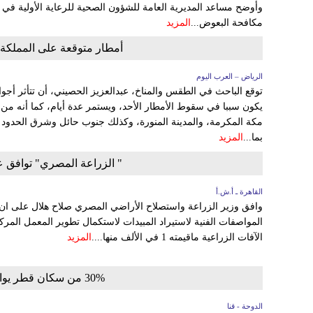
وأوضح مساعد المديرية العامة للشؤون الصحية للرعاية الأولية في من
مكافحة البعوض...
المزيد
أمطار متوقعة على المملكة ا
الرياض – العرب اليوم
توقع الباحث في الطقس والمناخ، عبدالعزيز الحصيني، أن تتأثر أجو
يكون سببا في سقوط الأمطار الأحد، ويستمر عدة أيام، كما أنه من 
مكة المكرمة، والمدينة المنورة، وكذلك جنوب حائل وشرق الحدود 
بما...
المزيد
" الزراعة المصري" توافق ع
القاهرة ـ أ.ش.أ
المواصفات الفنية لاستيراد المبيدات لاستكمال تطوير المعمل المر
الآفات الزراعية ماقيمته 1 في الألف منها....
المزيد
30% من سكان قطر يواظبون على شرب مياه "الصنبور"
الدوحة - قنا