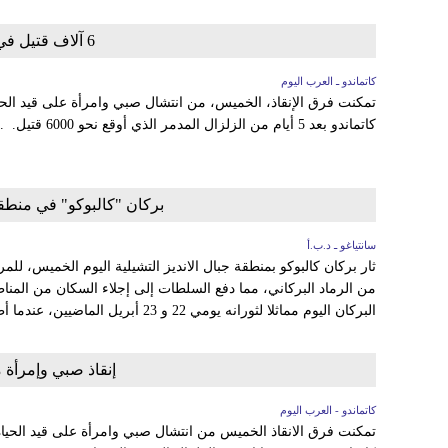
6 آلاف قتيل في نيبال وإنقاذ صبي وفتاة
كاتماندو ـ العرب اليوم
تمكنت فرق الإنقاذ، الخميس، من انتشال صبي وامرأة على قيد الح
كاتماندو بعد 5 أيام من الزلزال المدمر الذي أوقع نحو 6000 قتيل. ...
بركان "كالبوكو" في منطقة 
سانتياغو ـ د.ب.أ
ثار بركان كالبوكو بمنطقة جبال الانديز التشيلية اليوم الخميس، للمر
من الرماد البركاني، مما دفع السلطات إلى إجلاء السكان من المنا
البركان اليوم مماثلا لثورانه يومي 22 و 23 أبريل الماضيين، عندما أطلق البركان أكثر من 210 مليون...
إنقاذ صبي وإمرأة 
كاتماندو - العرب اليوم
تمكنت فرق الانقاذ الخميس من انتشال صبي وامرأة على قيد الحيا