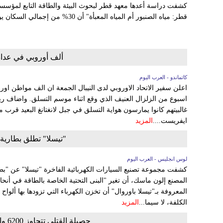
كشفت دراسة أعدها معهد قطر لبحوث البيئة والطاقة التابع لمؤسس
قطر: مياه الصنبور أم المياه المعبأة" أن 30% من إجمالي السكان يواظبون على شرب مياه الصنبور ....
ألف أوروبي في عداد 
كاتماندو - العرب اليوم
اعلن سفير الاتحاد الاوروبي لدى النيبال الجمعة ان الف مواطن اورو
اسبوع من الزلزال العنيف الذي وقع اثناء موسم التسلق. واضاف رين
غالبيتهم كانوا يمارسون هواية التسلق في جبل لانغتانغ البعيد قرب
ايفريست....
المزيد
"تيسلا" تطلق بطارية 
لوس انجليس - العرب اليوم
كشفت مجموعة تصنيع السيارات الكهربائية الفاخرة "تيسلا" عن "
المصنع إلون ماسك، أن تغير "البنى التحتية الخاصة بالطاقة في أنحاء
المعروفة بـ"تيسلا باوروال" أن تخزن الكهرباء التي تزودها بها ألو
الكلفة، لا سيما...
المزيد
حصيلة القتلى تتجاوز 6200 والسلطات تأمر بإحراق الجثث في نيبال