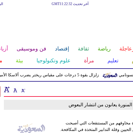
آخر تحديث GMT11:22:32
ال
عاجلة
رياضة
ثقافة
إقتصاد
فن وموسيقى
أزياء
تعليم
مرأة
علوم وتكنولوجيا
بيئة
م
زلزال بقوة 5 درجات على مقياس ريختر يضرب ألاسكا الأميركية دون خسائر بشرية أو مادية
لمنورة يعانون من انتشار البعوض
 مخاوفهم من المستنقعات التي أصبحت
الحيين وقلة التدابير المتخذة في المكافحة.