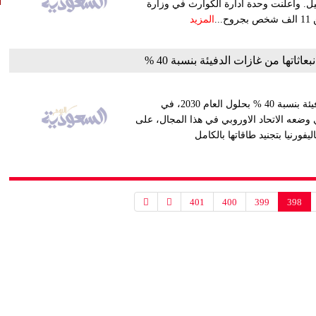
و بعد خمسة ايام من الزلزال المدمر الذي اوقع نحو 6000 قتيل. واعلنت وحدة ادارة الكوارث في وزارة
المزيد
اثاتها من غازات الدفيئة بنسبة 40 %
تسعى ولاية كاليفورنيا الاميركية الى تقليص انبعاثاتها من غازات الدفيئة بنسبة 40 % بحلول العام 2030، في
 وضعه الاتحاد الاوروبي في هذا المجال، على
فورنيا بتجنيد طاقاتها بالكامل
401
400
399
398