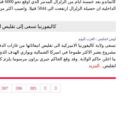
كاتماند
الداخلية ان حصيلة الزلزال ارتفعت الى 5844 قتيلا. واصيب اكثر من 11 الف شخص بجروح...
كاليفورنيا تسعى إلى تقليص انبع
لوس انجليس - العرب اليوم
مشروع يعتبر الاكثر طموحا في اميركا الشمالية ويوازي الهدف الذي
ما اعلن حاكم الولاية. وقد وقع الحاكم جيري براون مرسوما يلزم كالي
لتقليص...
المزيد
397
396
395