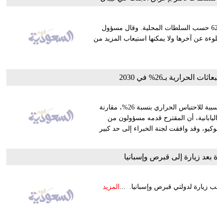
تتواصل حصيلة ضحايا زلزال النيبال في الارتفاع، وتعدت الجمعة 6200 حسب السلطات المحلية. وقال مسؤول
ملوءة عن آخرها ولا يمكنها استيعاب المزيد من
الحرارية بـ26% في 2030
اقترحت الحكومة اليابانية، أن تقوم اليابان بخفض انبعاثات الغاز المسببة للاحتباس الحراري بنسبة 26%، مقارنة
وكالة أنباء "كيودو" اليابانية، أن المقترح قدمه مسؤولون من
كيو، وقد وافقت لجنة الخبراء إلى حد كبير
بعد زيارة إلى قبرص وإسبانيا
ب زيارة لدولتي قبرص وإسبانيا. ...
المزيد