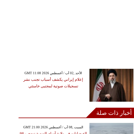
GMT 11:08 2026 الأحد ,02 آب / أغسطس
إعلام إيراني يكشف أسباب تجنب نشر
تسجيلات صوتية لمجتبى خامنئي
أخبار ذات صلة
GMT 21:00 2026 السبت ,08 آب / أغسطس
الفيضانات في ولاية آسام الهندية تودي بـ98