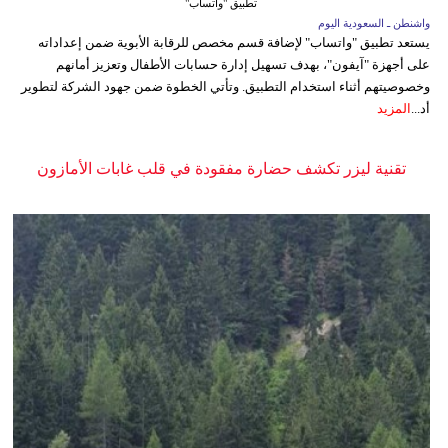
تطبيق "واتساب"
واشنطن ـ السعودية اليوم
يستعد تطبيق "واتساب" لإضافة قسم مخصص للرقابة الأبوية ضمن إعداداته
على أجهزة "آيفون"، بهدف تسهيل إدارة حسابات الأطفال وتعزيز أمانهم
وخصوصيتهم أثناء استخدام التطبيق. وتأتي الخطوة ضمن جهود الشركة لتطوير
أد...
المزيد
تقنية ليزر تكشف حضارة مفقودة في قلب غابات الأمازون