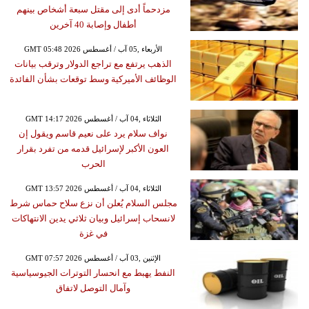
مزدحماً أدى إلى مقتل سبعة أشخاص بينهم
أطفال وإصابة 40 آخرين
GMT 05:48 2026 الأربعاء ,05 آب / أغسطس
الذهب يرتفع مع تراجع الدولار وترقب بيانات
الوظائف الأميركية وسط توقعات بشأن الفائدة
GMT 14:17 2026 الثلاثاء ,04 آب / أغسطس
نواف سلام يرد على نعيم قاسم ويقول إن
العون الأكبر لإسرائيل قدمه من تفرد بقرار
الحرب
GMT 13:57 2026 الثلاثاء ,04 آب / أغسطس
مجلس السلام يُعلن أن نزع سلاح حماس شرط
لانسحاب إسرائيل وبيان ثلاثي يدين الانتهاكات
في غزة
GMT 07:57 2026 الإثنين ,03 آب / أغسطس
النفط يهبط مع انحسار التوترات الجيوسياسية
وآمال التوصل لاتفاق