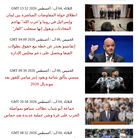
GMT 13:52 2026 الثلاثاء ,04 آب / أغسطس
انطلاق جولة المفاوضات المباشرة بين لبنان
وإسرائيل في روما و"حزب الله" يهاجم
المحادثات ويقول إنها ستجلب "العار"
GMT 04:09 2026 الخميس ,06 آب / أغسطس
إنفانتينو يعتذر عن خطة بيع حقوق بطولات
الفيفا ويحصل على دعم مجلس الإدارة
GMT 09:30 2026 الخميس ,06 آب / أغسطس
ميسي يتألق بثنائية ويقود إنتر ميامي للفوز بعد
مونديال 2026
GMT 20:58 2026 الثلاثاء ,04 آب / أغسطس
جماعة أبو شباب تطالب نتنياهو بمواصلة
الحرب على غزة وشن عملية جديدة ضد حماس
GMT 08:52 2026 الثلاثاء ,04 آب / أغسطس