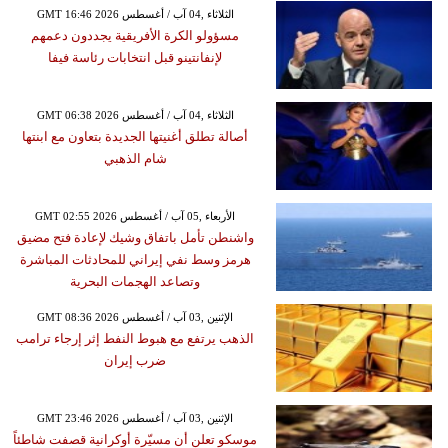
GMT 16:46 2026 الثلاثاء ,04 آب / أغسطس
مسؤولو الكرة الأفريقية يجددون دعمهم
لإنفانتينو قبل انتخابات رئاسة فيفا
GMT 06:38 2026 الثلاثاء ,04 آب / أغسطس
أصالة تطلق أغنيتها الجديدة بتعاون مع ابنتها
شام الذهبي
GMT 02:55 2026 الأربعاء ,05 آب / أغسطس
واشنطن تأمل باتفاق وشيك لإعادة فتح مضيق
هرمز وسط نفي إيراني للمحادثات المباشرة
وتصاعد الهجمات البحرية
GMT 08:36 2026 الإثنين ,03 آب / أغسطس
الذهب يرتفع مع هبوط النفط إثر إرجاء ترامب
ضرب إيران
GMT 23:46 2026 الإثنين ,03 آب / أغسطس
موسكو تعلن أن مسيّرة أوكرانية قصفت شاطئاً