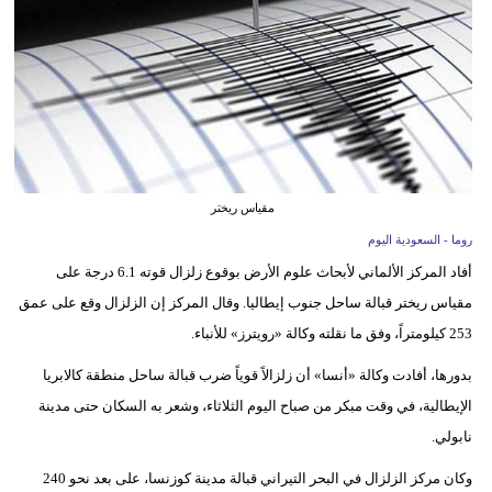
وسفر
ديكور
أخبار
إعلام
تعليم
مقياس ريختر
روما - السعودية اليوم
مرأة
أفاد المركز الألماني لأبحاث علوم الأرض بوقوع زلزال قوته 6.1 درجة على
علوم
مقياس ريختر قبالة ساحل جنوب إيطاليا. وقال المركز إن الزلزال وقع على عمق
وتكنولوجيا
253 كيلومتراً، وفق ما نقلته وكالة «رويترز» للأنباء.
بدورها، أفادت وكالة «أنسا» أن زلزالاً قوياً ضرب قبالة ساحل منطقة كالابريا
بيئة
الإيطالية، في وقت مبكر من صباح اليوم الثلاثاء، وشعر به السكان حتى مدينة
مدوَّنات
نابولي.
أبراج
وكان مركز الزلزال في البحر التيراني قبالة مدينة كوزنسا، على بعد نحو 240