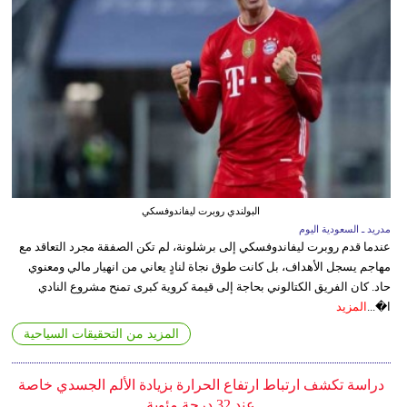
البولندي روبرت ليفاندوفسكي
مدريد ـ السعودية اليوم
عندما قدم روبرت ليفاندوفسكي إلى برشلونة، لم تكن الصفقة مجرد التعاقد مع
مهاجم يسجل الأهداف، بل كانت طوق نجاة لنادٍ يعاني من انهيار مالي ومعنوي
حاد. كان الفريق الكتالوني بحاجة إلى قيمة كروية كبرى تمنح مشروع النادي
ا�...
المزيد
المزيد من التحقيقات السياحية
دراسة تكشف ارتباط ارتفاع الحرارة بزيادة الألم الجسدي خاصة
عند 32 درجة مئوية