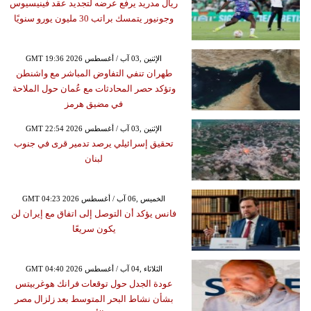
ريال مدريد يرفع عرضه لتجديد عقد فينيسيوس
وجونيور يتمسك براتب 30 مليون يورو سنويًا
GMT 19:36 2026 الإثنين ,03 آب / أغسطس
طهران تنفي التفاوض المباشر مع واشنطن
وتؤكد حصر المحادثات مع عُمان حول الملاحة
في مضيق هرمز
GMT 22:54 2026 الإثنين ,03 آب / أغسطس
تحقيق إسرائيلي يرصد تدمير قرى في جنوب
لبنان
GMT 04:23 2026 الخميس ,06 آب / أغسطس
فانس يؤكد أن التوصل إلى اتفاق مع إيران لن
يكون سريعًا
GMT 04:40 2026 الثلاثاء ,04 آب / أغسطس
عودة الجدل حول توقعات فرانك هوغربيتس
بشأن نشاط البحر المتوسط بعد زلزال مصر