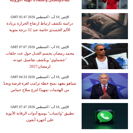
GMT 05:47 2026 الإثنين ,10 آب / أغسطس
دراسة تكشف ارتباط ارتفاع الحرارة بزيادة
الألم الجسدي خاصة عند 32 درجة مئوية
GMT 07:07 2026 الإثنين ,10 آب / أغسطس
محمد رمضان يحسم الجدل حول عدد حلقات
"عشماوي" ويكشف تفاصيل عودته
لرمضان2027
GMT 04:33 2026 الإثنين ,10 آب / أغسطس
نتنياهو يتعهد بمنح خطة ترامب لغزة فرصة ويحدّ
من الهجمات تمهيدًا لنزع سلاح حماس
GMT 07:47 2026 الإثنين ,10 آب / أغسطس
تطبيق "واتساب" يوسع أدوات الرقابة الأبوية
على أجهزة آيفون