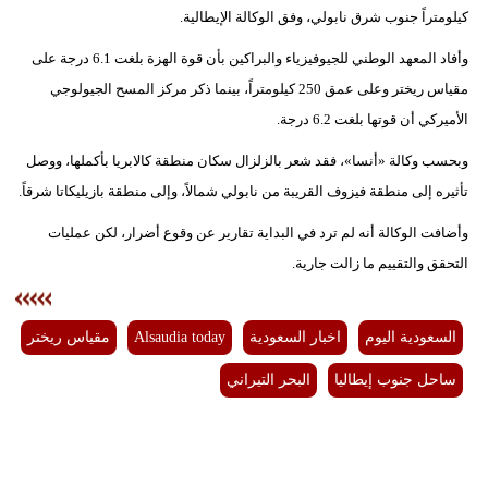
كيلومتراً جنوب شرق نابولي، وفق الوكالة الإيطالية.
فيديو
وأفاد المعهد الوطني للجيوفيزياء والبراكين بأن قوة الهزة بلغت 6.1 درجة على
سيارات
مقياس ريختر وعلى عمق 250 كيلومتراً، بينما ذكر مركز المسح الجيولوجي
الأميركي أن قوتها بلغت 6.2 درجة.
وبحسب وكالة «أنسا»، فقد شعر بالزلزال سكان منطقة كالابريا بأكملها، ووصل
تأثيره إلى منطقة فيزوف القريبة من نابولي شمالاً، وإلى منطقة بازيليكاتا شرقاً.
وأضافت الوكالة أنه لم ترد في البداية تقارير عن وقوع أضرار، لكن عمليات
التحقق والتقييم ما زالت جارية.
السعودية اليوم
اخبار السعودية
Alsaudia today
مقياس ريختر
ساحل جنوب إيطاليا
البحر التيراني