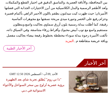
بين المحافظة، والأناقة العصرية، والتناسق الدقيق في اختيار القطع والمكملات.
وتُعد الأطقم الرسمية والبدل الكلاسيكية من أبرز الاختيارات الجذابة التي فضلتها
الأميرتان؛ حيث ظهرت كيت ميدلتون بطقم باللون الأحمر الزاهي بأكمام قصيرة
وحزام رفيع على الخصر وتنورة ميدي مريحة نسقتها مع مجوهرات ألماسية
رقيقة، كما أطلت ببدلة رسمية بلون أزرق سماوي بجاكيت واسع وبنطلون
مستقيم واسع مع توب أبيض محبوك وأقراط زرقاء متناسقة. وفي السياق ذاته،
تألقت الأميرة رجوة ببدلة سوداء مخططة بخطوط رفيعة بيضاء بجاكيت مفصل
وياقة عريضة متقاطعة م...
المزيد
آخر الأخبار الطبية
آخر الأخبار
GMT 12:50 2026 الأحد ,09 آب / أغسطس
"ذا تي روم" يُطلق تجربة شاي بعد الظهيرة
برؤية عصرية تُزاوج بين سحر السواحل والأجواء
الاستوائية في دبي