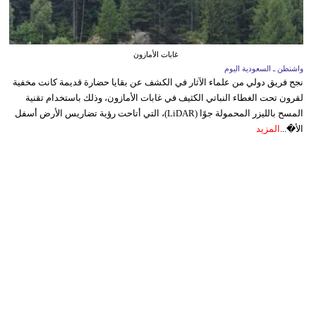
غابات الأمازون
واشنطن ـ السعودية اليوم
نجح فريق دولي من علماء الآثار في الكشف عن بقايا حضارة قديمة كانت مخفية
لقرون تحت الغطاء النباتي الكثيف في غابات الأمازون، وذلك باستخدام تقنية
المسح بالليزر المحمولة جوًا (LiDAR)، التي أتاحت رؤية تضاريس الأرض أسفل
الأ�...
المزيد