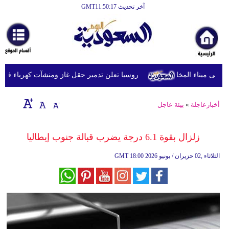
آخر تحديث GMT11:50:17
الرئيسية
أخبارعاجلة
رياضة
روسيا تعلن تدمير حقل غاز ومنشآت كهرباء في مقا
ثقافة
إقتصاد
أخبارعاجلة
»
بيئة عاجل
فن
زلزال بقوة 6.1 درجة يضرب قبالة جنوب إيطاليا
وموسيقى
18:00 2026 الثلاثاء ,02 حزيران / يونيو
GMT
أزياء
صحة
وتغذية
سياحة