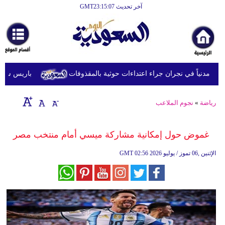
آخر تحديث GMT23:15:07
الرئيسية
أخبارعاجلة
رياضة
باريس سان جيرم
ثقافة
إقتصاد
رياضة
»
نجوم الملاعب
فن
غموض حول إمكانية مشاركة ميسي أمام منتخب مصر
وموسيقى
02:56 2026 الإثنين ,06 تموز / يوليو
GMT
أزياء
صحة
وتغذية
سياحة