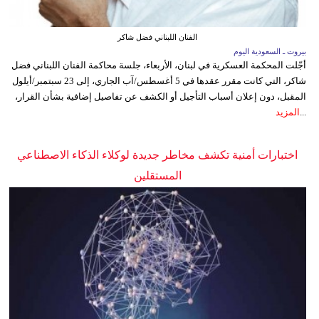
الفنان اللبناني فضل شاكر
بيروت ـ السعودية اليوم
أجّلت المحكمة العسكرية في لبنان، الأربعاء، جلسة محاكمة الفنان اللبناني فضل
شاكر، التي كانت مقرر عقدها في 5 أغسطس/آب الجاري، إلى 23 سبتمبر/أيلول
المقبل، دون إعلان أسباب التأجيل أو الكشف عن تفاصيل إضافية بشأن القرار،
...
المزيد
اختبارات أمنية تكشف مخاطر جديدة لوكلاء الذكاء الاصطناعي
المستقلين