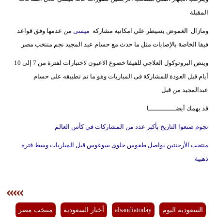
المقبلة
فيديو
ومازال الغموض يسيطر علي امكانيه مشاركه
ميسى
من عدمها وفق قواعد
سيارات
فيفا الخاصة بالإصابات مثل ما حدث مع حسام عبد المجيد نجم منتخب مصر
وينض البروتوكول العلاجي للفيفا خضوع الاعبون لاختبارات لفترة من 7 إلى 10
أيام قبل العودة للمشاركة فى المباريات وهو ما تم تطبيقه على حسام
عبدالمجيد من قبل
قد يهمك أيضــــــــــــــا
نجوم صنعوا التاريخ بأكبر عدد من المشاركات في كأس العالم
منتخب الأرجنتين يواصل طقوس حلوى سوغوس قبل المباريات وسط فترة
ذهبية
السعودية اليوم
alsaudiatoday
أخبار السعودية
منتخب مصر