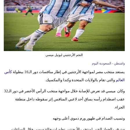
وسفر
ديكور
أخبار
إعلام
تعليم
النجم الأرجنتيني ليونيل ميسي
واشنطن - السعودية اليوم
مرأة
يستعد منتخب مصر لمواجهة الأرجنتين في إطار منافسات دور الـ16 ببطولة
كأس
علوم
العالم
والتى تقام بالولايات المتحدة وكندا والمكسيك.
وتكنولوجيا
وكان ميسي قد تعرض للإصابة خلال مواجهة منتخب الرأس الأخضر في دور الـ32
عقب اصطدام رأسه بساق أحد لاعبي المنافس إثر سقوطه داخل منطقة
بيئة
الجزاء.
مدوَّنات
وتسبب الصدام في ظهور ورم دموي أعلى وجهه
أبراج
ويترقب الجهاز الفني لمنتخب الأرجنتين تطورات حالة ميسي خلال الساعات