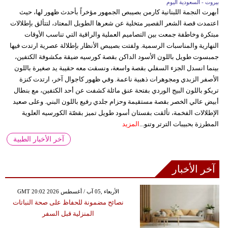
بيروت - السعودية اليوم
أبهرت النجمة اللبنانية كارمن بصيبص الجمهور مؤخراً بأحدث ظهور لها، حيث
اعتمدت قصة الشعر القصير متخلية عن شعرها الطويل المعتاد، لتتألق بإطلالات
مبتكرة وخاطفة جمعت بين التصاميم العملية والراقية التي تناسب الأوقات
النهارية والمناسبات الرسمية. ولفتت بصيبص الأنظار بإطلالة عصرية ارتدت فيها
جمبسوت طويل باللون الأسود الداكن بقصة كورسيه ضيقة مكشوفة الكتفين،
بينما انسدل الجزء السفلي بقصة واسعة، ونسقت معه حقيبة يد صغيرة باللون
الأصفر الزبدي ومجوهرات ذهبية ناعمة. وفي ظهور كاجوال آخر، ارتدت كنزة
تريكو باللون البيج الوردي بفتحة عنق مائلة كشفت عن أحد الكتفين، مع بنطال
أبيض عالي الخصر بقصة مستقيمة وحزام جلدي رفيع باللون البني. وعلى صعيد
الإطلالات الفخمة، تألقت بفستان أسود طويل تميز بقصّة الكورسيه العلوية
المطرزة بحبيبات الترتر وتنو...
المزيد
آخر الأخبار الطبية
آخر الأخبار
GMT 20:02 2026 الأربعاء ,05 آب / أغسطس
نصائح مضمونة للحفاظ على صحة النباتات
المنزلية قبل السفر