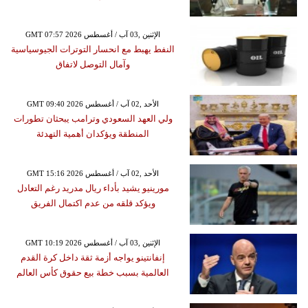
GMT 07:57 2026 الإثنين ,03 آب / أغسطس
النفط يهبط مع انحسار التوترات الجيوسياسية
وآمال التوصل لاتفاق
GMT 09:40 2026 الأحد ,02 آب / أغسطس
ولي العهد السعودي وترامب يبحثان تطورات
المنطقة ويؤكدان أهمية التهدئة
GMT 15:16 2026 الأحد ,02 آب / أغسطس
مورينيو يشيد بأداء ريال مدريد رغم التعادل
ويؤكد قلقه من عدم اكتمال الفريق
GMT 10:19 2026 الإثنين ,03 آب / أغسطس
إنفانتينو يواجه أزمة ثقة داخل كرة القدم
العالمية بسبب خطة بيع حقوق كأس العالم