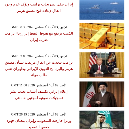
إيران تنفي تصريحات ترامب وتؤكد عدم وجود
اتفاق لإعادة فتح مضيق هرمز
GMT 08:36 2026 الإثنين ,03 آب / أغسطس
الذهب يرتفع مع هبوط النفط إثر إرجاء ترامب
ضرب إيران
GMT 02:03 2026 الإثنين ,03 آب / أغسطس
ترامب يتحدث عن اتفاق مرتقب بشأن مضيق
هرمز والبرنامج النووي الإيراني وطهران تنفي
طلب مهلة
GMT 11:08 2026 الأحد ,02 آب / أغسطس
إعلام إيراني يكشف أسباب تجنب نشر
تسجيلات صوتية لمجتبى خامنئي
GMT 20:19 2026 الأحد ,02 آب / أغسطس
وزيرا خارجية السعودية وإيران يبحثان جهود
خفض التصعيد