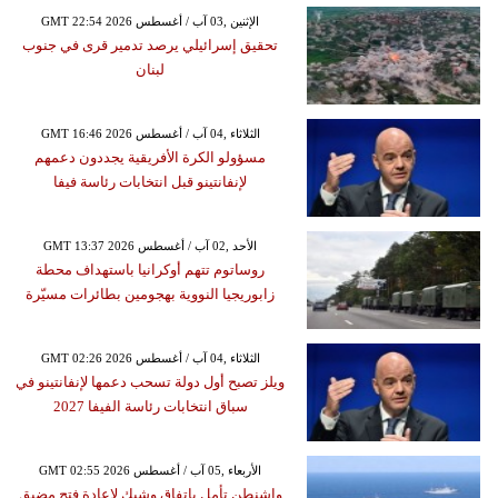
GMT 22:54 2026 الإثنين ,03 آب / أغسطس
تحقيق إسرائيلي يرصد تدمير قرى في جنوب
لبنان
GMT 16:46 2026 الثلاثاء ,04 آب / أغسطس
مسؤولو الكرة الأفريقية يجددون دعمهم
لإنفانتينو قبل انتخابات رئاسة فيفا
GMT 13:37 2026 الأحد ,02 آب / أغسطس
روساتوم تتهم أوكرانيا باستهداف محطة
زابوريجيا النووية بهجومين بطائرات مسيّرة
GMT 02:26 2026 الثلاثاء ,04 آب / أغسطس
ويلز تصبح أول دولة تسحب دعمها لإنفانتينو في
سباق انتخابات رئاسة الفيفا 2027
GMT 02:55 2026 الأربعاء ,05 آب / أغسطس
واشنطن تأمل باتفاق وشيك لإعادة فتح مضيق