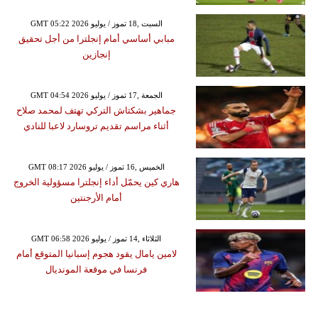
GMT 05:22 2026 السبت ,18 تموز / يوليو
مبابي أساسي أمام إنجلترا من أجل تحقيق
إنجازين
GMT 04:54 2026 الجمعة ,17 تموز / يوليو
جماهير بشكتاش التركي تهتف لمحمد صلاح
أثناء مراسم تقديم تروسارد لاعبا للنادي
GMT 08:17 2026 الخميس ,16 تموز / يوليو
هاري كين يحمّل أداء إنجلترا مسؤولية الخروج
أمام الأرجنتين
GMT 06:58 2026 الثلاثاء ,14 تموز / يوليو
لامين يامال يقود هجوم إسبانيا المتوقع أمام
فرنسا في موقعة المونديال