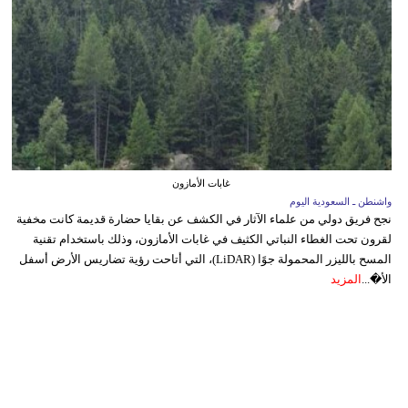
غابات الأمازون
واشنطن ـ السعودية اليوم
نجح فريق دولي من علماء الآثار في الكشف عن بقايا حضارة قديمة كانت مخفية
لقرون تحت الغطاء النباتي الكثيف في غابات الأمازون، وذلك باستخدام تقنية
المسح بالليزر المحمولة جوًا (LiDAR)، التي أتاحت رؤية تضاريس الأرض أسفل
الأ�...
المزيد