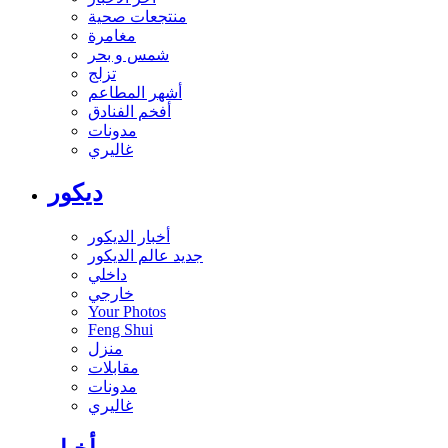
منتجعات صحية
مغامرة
شمس و بحر
تزلج
أشهر المطاعم
أفخم الفنادق
مدونات
غاليري
ديكور
أخبار الديكور
جديد عالم الديكور
داخلي
خارجي
Your Photos
Feng Shui
منزل
مقابلات
مدونات
غاليري