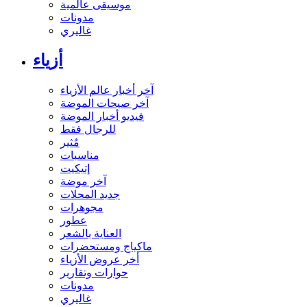
موسيقى عالمية
مدونات
غاليري
أزياء
آخر أخبار عالم الأزياء
آخر صيحات الموضة
فيديو أخبار الموضة
للرجال فقط
مُثير
مناسبات
إتيكيت
آخر موضة
جديد المحلات
مجوهرات
عطور
العناية بالشعر
ماكياج ومستحضرات
أخر عروض الأزياء
حوارات وتقارير
مدونات
غاليري