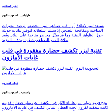
القمر الصناعي
طرابلس ـ السعودية اليوم
تستعد ليبيا لإطلاق أول قمر صناعي ليبي مخصص لرصد التغيرات
المناخية ومكافحة التصحر، إذ سيتم استغلاله لتوفير بيانات حديثة
حول الظواهر البيئية وما قد يمثّل مخاطر مناخية على البلاد. ويُعد
إطلاق القمر الصناعي خطوة تهدف...
المزيد
تقنية ليزر تكشف حضارة مفقودة في قلب
غابات الأمازون
غابات الأمازون
واشنطن ـ السعودية اليوم
نجح فريق دولي من علماء الآثار في الكشف عن بقايا حضارة قديمة
كانت مخفية لقرون تحت الغطاء النباتي الكثيف في غابات الأمازون،