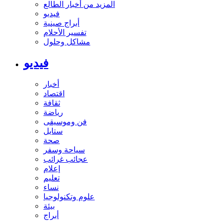
المزيد من أخبار الطالع
فيديو
أبراج صينية
تفسير الأحلام
مشاكل وحلول
فيديو
أخبار
اقتصاد
ثقافة
رياضة
فن وموسيقى
ستايل
صحة
سياحة وسفر
عجائب غرائب
إعلام
تعليم
نساء
علوم وتكنولوجيا
بيئة
أبراج