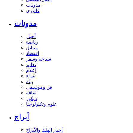
مدونات
غاليري
مدونات
أخبار
رياضة
ستايل
اقتصاد
سياحة وسفر
تعليم
إعلام
نساء
بيئة
فن وموسيقى
ثقافة
ديكور
علوم وتكنولوجيا
أبراج
أخبار الفلك والأبراج