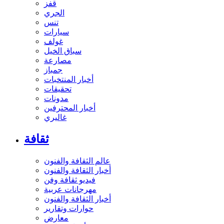
قفز
الجري
تنس
سيارات
غولف
سباق الخيل
مصارعة
جمباز
أخبار المنتخبات
تحقيقات
مدونات
أخبار المحترفين
غاليري
ثقافة
عالم الثقافة والفنون
أخبار الثقافة والفنون
فيديو ثقافة وفن
مهرجانات عربية
أخبار الثقافة والفنون
حوارات وتقارير
معارض