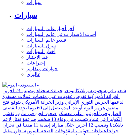
سيارات
سيارات
آخر أخبار عالم السيارات
أحدث الإصدارات في عالم السيارات
فيديو عالم السيارات
سوق السيارات
أخبار السيارات
قيد الاختبار
إختراعات
حوارات و تقارير
غاليري
شغب في سجون سريلانكا يودي بحياة 3 سجناء ويصيب 23 آخرين
الخزانة الأميركية تفرض عقوبات على منصات عملات مشفرة
لدعمها الحرس الثوري الإيراني
وزير الخزانة الأمريكي يتوقع فتح
مضيق هرمز اليوم أو غداً لمدة تصل إلى 60 يوماً
تجدد القصف
الصاروخي للحوثيين على معسكر صحن الجن في مأرب
تفشي
الكوليرا في تشاد يتسبب في وفاة 13 شخصا
صاعقة تقتل لاعبا
تايلانديا وتصيب 12 آخرين خلال مباراة
إصابة 11 مدنياً في نجران
جراء اعتداءات حوثية بالمقذوفات
الصحة السورية تعلن مقتل