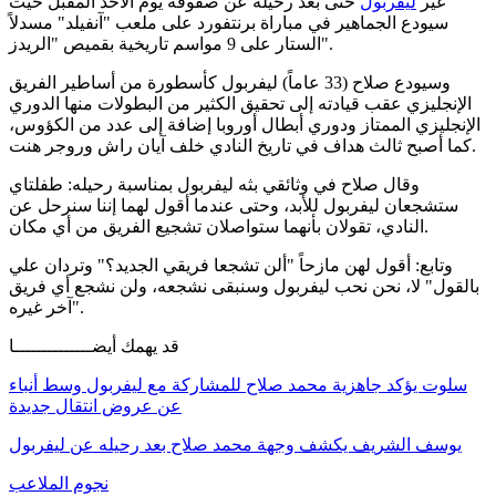
غير
ليفربول
حتى بعد رحيله عن صفوفه يوم الأحد المقبل حيث
سيودع الجماهير في مباراة برنتفورد على ملعب "آنفيلد" مسدلاً
الستار على 9 مواسم تاريخية بقميص "الريدز".
وسيودع صلاح (33 عاماً) ليفربول كأسطورة من أساطير الفريق
الإنجليزي عقب قيادته إلى تحقيق الكثير من البطولات منها الدوري
الإنجليزي الممتاز ودوري أبطال أوروبا إضافة إلى عدد من الكؤوس،
كما أصبح ثالث هداف في تاريخ النادي خلف آيان راش وروجر هنت.
وقال صلاح في وثائقي بثه ليفربول بمناسبة رحيله: طفلتاي
ستشجعان ليفربول للأبد، وحتى عندما أقول لهما إننا سنرحل عن
النادي، تقولان بأنهما ستواصلان تشجيع الفريق من أي مكان.
وتابع: أقول لهن مازحاً "ألن تشجعا فريقي الجديد؟" وتردان علي
بالقول" لا، نحن نحب ليفربول وسنبقى نشجعه، ولن نشجع أي فريق
آخر غيره".
قد يهمك أيضــــــــــــــا
سلوت يؤكد جاهزية محمد صلاح للمشاركة مع ليفربول وسط أنباء
عن عروض انتقال جديدة
يوسف الشريف يكشف وجهة محمد صلاح بعد رحيله عن ليفربول
نجوم الملاعب