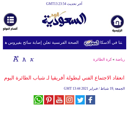
آخر تحديث GMT13:23:54
الرئيسية
أخبارعاجلة
رياضة
الصحة الفرنسية تعلن إصابة سائح بفيروس هانتا بعد 
ثقافة
إقتصاد
رياضة
»
كرة الطائرة
فن
انعقاد الاجتماع الفني لبطولة أفريقيا لـ شباب الطائرة اليوم
وموسيقى
13:44 2021 الجمعة ,19 شباط / فبراير
GMT
أزياء
صحة
وتغذية
سياحة