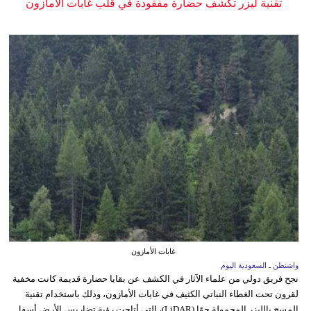
تقنية ليزر تكشف حضارة مفقودة في قلب غابات الأمازون
غابات الأمازون
واشنطن ـ السعودية اليوم
نجح فريق دولي من علماء الآثار في الكشف عن بقايا حضارة قديمة كانت مخفية
لقرون تحت الغطاء النباتي الكثيف في غابات الأمازون، وذلك باستخدام تقنية
المسح بالليزر المحمولة جوًا (LiDAR)، التي أتاحت رؤية تضاريس الأرض أسفل