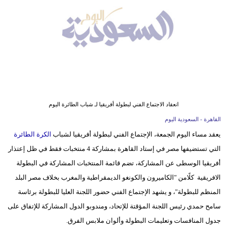
وسفر
ديكور
أخبار
إعلام
تعليم
انعقاد الاجتماع الفني لبطولة أفريقيا لـ شباب الطائرة اليوم
مرأة
القاهرة - السعودية اليوم
يعقد مساء اليوم الجمعة، الإجتماع الفني لبطولة أفريقيا لشباب
الكرة الطائرة
علوم
التي تستضيفها مصر في إستاد القاهرة بمشاركة 4 منتخبات فقط في ظل إعتذار
وتكنولوجيا
أفريقيا الوسطى عن المشاركة، تضم قائمة المنتخبات المشاركة في البطولة
بيئة
الافريقية كلًامن "الكاميرون والكونغو الديمقراطية والمغرب بخلاف مصر البلد
المنظم للبطولة"، و يشهد الإجتماع الفني حضور اللجنة العليا للبطولة برئاسة
مدوَّنات
سامح حمدي رئيس اللجنة المؤقتة للإتحاد، ومندوبو الدول المشاركة للإتفاق على
جدول المنافسات وتعليمات البطولة وألوان ملابس الفرق.
أبراج