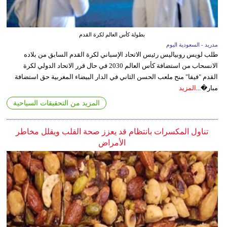
بطولة كأس العالم لكرة القدم
مدريد - السعودية اليوم
طلب لويس روبياليس رئيس الاتحاد الإسباني لكرة القدم السابق من بلاده
الانسحاب من استضافة كأس العالم 2030 في حال قرر الاتحاد الدولي لكرة
القدم "فيفا" منح ملعب الحسن الثاني في الدار البيضاء المغربية حق استضافة
مبار�...
المزيد
المزيد من التحقيقات السياحية
تناول المكسرات بانتظام قد يعزز صحة القلب ويقلل مخاطر
الأمراض