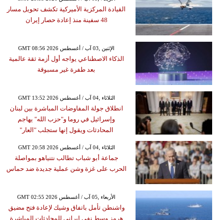
القيادة المركزية الأميركية تكشف تحويل مسار
48 سفينة منذ إعادة حصار إيران
GMT 08:56 2026 الإثنين ,03 آب / أغسطس
الذكاء الاصطناعي يواجه أول أزمة ثقة عالمية
بعد طفرة غير مسبوقة
GMT 13:52 2026 الثلاثاء ,04 آب / أغسطس
انطلاق جولة المفاوضات المباشرة بين لبنان
وإسرائيل في روما و"حزب الله" يهاجم
المحادثات ويقول إنها ستجلب "العار"
GMT 20:58 2026 الثلاثاء ,04 آب / أغسطس
جماعة أبو شباب تطالب نتنياهو بمواصلة
الحرب على غزة وشن عملية جديدة ضد حماس
GMT 02:55 2026 الأربعاء ,05 آب / أغسطس
واشنطن تأمل باتفاق وشيك لإعادة فتح مضيق
هرمز وسط نفي إيراني للمحادثات المباشرة