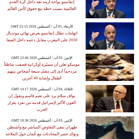
إنفانتينو يواجه أزمة ثقة داخل كرة القدم
العالمية بسبب خطة بيع حقوق كأس العالم
GMT 22:15 2026 الأربعاء ,05 آب / أغسطس
اتهامات تطال إنفانتينو بعرض نهائي مونديال
2030 على المغرب مقابل دعمه داخل الفيفا
GMT 23:46 2026 الإثنين ,03 آب / أغسطس
موسكو تعلن أن مسيّرة أوكرانية قصفت شاطئاً
مزدحماً أدى إلى مقتل سبعة أشخاص بينهم
أطفال وإصابة 40 آخرين
GMT 14:17 2026 الثلاثاء ,04 آب / أغسطس
نواف سلام يرد على نعيم قاسم ويقول إن
العون الأكبر لإسرائيل قدمه من تفرد بقرار
الحرب
GMT 19:36 2026 الإثنين ,03 آب / أغسطس
طهران تنفي التفاوض المباشر مع واشنطن
وتؤكد حصر المحادثات مع عُمان حول الملاحة