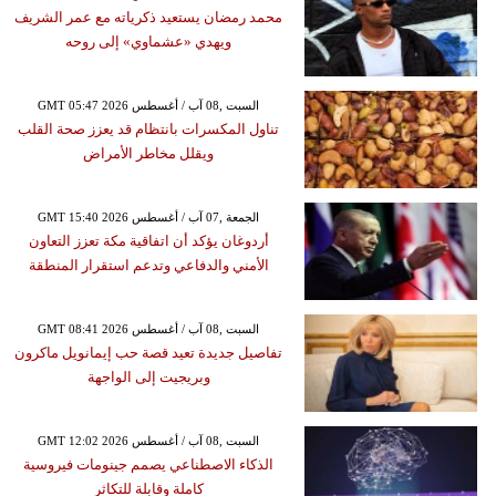
محمد رمضان يستعيد ذكرياته مع عمر الشريف
ويهدي «عشماوي» إلى روحه
GMT 05:47 2026 السبت ,08 آب / أغسطس
تناول المكسرات بانتظام قد يعزز صحة القلب
ويقلل مخاطر الأمراض
GMT 15:40 2026 الجمعة ,07 آب / أغسطس
أردوغان يؤكد أن اتفاقية مكة تعزز التعاون
الأمني والدفاعي وتدعم استقرار المنطقة
GMT 08:41 2026 السبت ,08 آب / أغسطس
تفاصيل جديدة تعيد قصة حب إيمانويل ماكرون
وبريجيت إلى الواجهة
GMT 12:02 2026 السبت ,08 آب / أغسطس
الذكاء الاصطناعي يصمم جينومات فيروسية
كاملة وقابلة للتكاثر