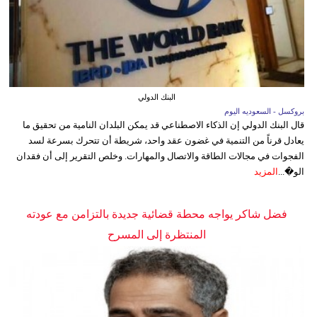
البنك الدولي
بروكسل - السعوديه اليوم
قال البنك الدولي إن الذكاء الاصطناعي قد يمكن البلدان النامية من تحقيق ما
يعادل قرناً من التنمية في غضون عقد واحد، شريطة أن تتحرك بسرعة لسد
الفجوات في مجالات الطاقة والاتصال والمهارات. وخلص التقرير إلى أن فقدان
الو�...
المزيد
فضل شاكر يواجه محطة قضائية جديدة بالتزامن مع عودته
المنتظرة إلى المسرح