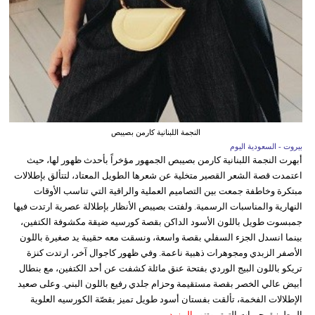
النجمة اللبنانية كارمن بصيبص
بيروت - السعودية اليوم
أبهرت النجمة اللبنانية كارمن بصيبص الجمهور مؤخراً بأحدث ظهور لها، حيث
اعتمدت قصة الشعر القصير متخلية عن شعرها الطويل المعتاد، لتتألق بإطلالات
مبتكرة وخاطفة جمعت بين التصاميم العملية والراقية التي تناسب الأوقات
النهارية والمناسبات الرسمية. ولفتت بصيبص الأنظار بإطلالة عصرية ارتدت فيها
جمبسوت طويل باللون الأسود الداكن بقصة كورسيه ضيقة مكشوفة الكتفين،
بينما انسدل الجزء السفلي بقصة واسعة، ونسقت معه حقيبة يد صغيرة باللون
الأصفر الزبدي ومجوهرات ذهبية ناعمة. وفي ظهور كاجوال آخر، ارتدت كنزة
تريكو باللون البيج الوردي بفتحة عنق مائلة كشفت عن أحد الكتفين، مع بنطال
أبيض عالي الخصر بقصة مستقيمة وحزام جلدي رفيع باللون البني. وعلى صعيد
الإطلالات الفخمة، تألقت بفستان أسود طويل تميز بقصّة الكورسيه العلوية
المطرزة بحبيبات الترتر وتنو...
المزيد