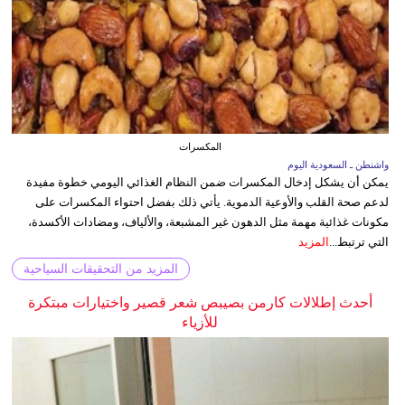
المكسرات
واشنطن ـ السعودية اليوم
يمكن أن يشكل إدخال المكسرات ضمن النظام الغذائي اليومي خطوة مفيدة
لدعم صحة القلب والأوعية الدموية. يأتي ذلك بفضل احتواء المكسرات على
مكونات غذائية مهمة مثل الدهون غير المشبعة، والألياف، ومضادات الأكسدة،
التي ترتبط...
المزيد
المزيد من التحقيقات السياحية
أحدث إطلالات كارمن بصيبص شعر قصير واختيارات مبتكرة
للأزياء