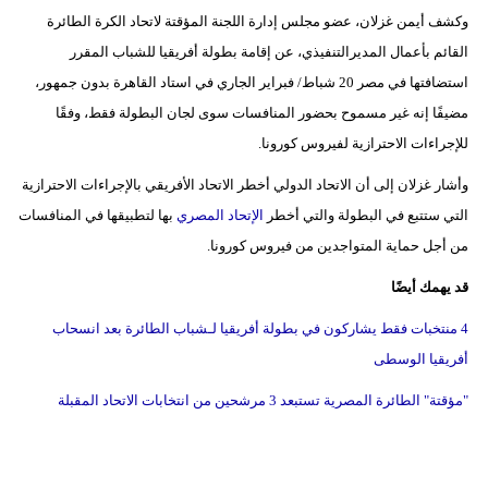
وكشف أيمن غزلان، عضو مجلس إدارة اللجنة المؤقتة لاتحاد الكرة الطائرة
فيديو
القائم بأعمال المديرالتنفيذي، عن إقامة بطولة أفريقيا للشباب المقرر
سيارات
استضافتها في مصر 20 شباط/ فبراير الجاري في استاد القاهرة بدون جمهور،
مضيفًا إنه غير مسموح بحضور المنافسات سوى لجان البطولة فقط، وفقًا
للإجراءات الاحترازية لفيروس كورونا.
وأشار غزلان إلى أن الاتحاد الدولي أخطر الاتحاد الأفريقي بالإجراءات الاحترازية
التي ستتبع في البطولة والتي أخطر
الإتحاد المصري
بها لتطبيقها في المنافسات
من أجل حماية المتواجدين من فيروس كورونا.
قد يهمك أيضًا
4 منتخبات فقط يشاركون في بطولة أفريقيا لـشباب الطائرة بعد انسحاب
أفريقيا الوسطى
"مؤقتة" الطائرة المصرية تستبعد 3 مرشحين من انتخابات الاتحاد المقبلة