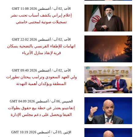
GMT 11:08 2026 الأحد ,02 آب / أغسطس
إعلام إيراني يكشف أسباب تجنب نشر
تسجيلات صوتية لمجتبى خامنئي
GMT 22:02 2026 الأحد ,02 آب / أغسطس
اتهامات للإطفاء الفرنسي بالتضحية بسكان
قرية لإنقاذ منازل الأثرياء
GMT 09:40 2026 الأحد ,02 آب / أغسطس
ولي العهد السعودي وترامب يبحثان تطورات
المنطقة ويؤكدان أهمية التهدئة
GMT 04:09 2026 الخميس ,06 آب / أغسطس
إنفانتينو يعتذر عن خطة بيع حقوق بطولات
الفيفا ويحصل على دعم مجلس الإدارة
GMT 10:19 2026 الإثنين ,03 آب / أغسطس