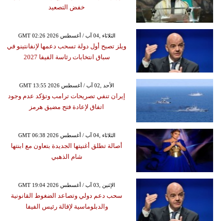
خفض التصعيد
GMT 02:26 2026 الثلاثاء ,04 آب / أغسطس
ويلز تصبح أول دولة تسحب دعمها لإنفانتينو في
سباق انتخابات رئاسة الفيفا 2027
GMT 13:55 2026 الأحد ,02 آب / أغسطس
إيران تنفي تصريحات ترامب وتؤكد عدم وجود
اتفاق لإعادة فتح مضيق هرمز
GMT 06:38 2026 الثلاثاء ,04 آب / أغسطس
أصالة تطلق أغنيتها الجديدة بتعاون مع ابنتها
شام الذهبي
GMT 19:04 2026 الإثنين ,03 آب / أغسطس
سحب دعم دولي وتصاعد الضغوط القانونية
والدبلوماسية لإقالة رئيس الفيفا