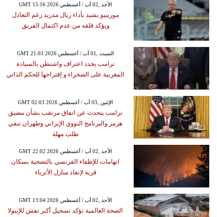
GMT 15:16 2026 الأحد ,02 آب / أغسطس
مورينيو يشيد بأداء ريال مدريد رغم التعادل
ويؤكد قلقه من عدم اكتمال الفريق
GMT 21:03 2026 السبت ,01 آب / أغسطس
ترامب يجدد اعتراف واشنطن بالسيادة
المغربية على الصحراء و إقتراحها للحكم الذاتي
GMT 02:03 2026 الإثنين ,03 آب / أغسطس
ترامب يتحدث عن اتفاق مرتقب بشأن مضيق
هرمز والبرنامج النووي الإيراني وطهران تنفي
طلب مهلة
GMT 22:02 2026 الأحد ,02 آب / أغسطس
اتهامات للإطفاء الفرنسي بالتضحية بسكان
قرية لإنقاذ منازل الأثرياء
GMT 13:04 2026 الأحد ,02 آب / أغسطس
الصحة العالمية تؤكد تسجيل أكبر تفش للإيبولا