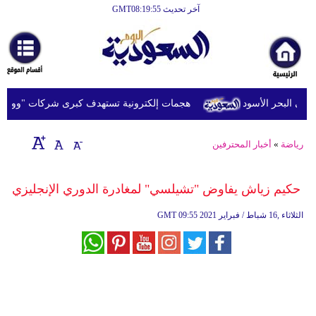
آخر تحديث GMT08:19:55
الرئيسية
أخبارعاجلة
رياضة
 البحر الأسود
هجمات إلكترونية تستهدف كبرى شركات "وول ستر
ثقافة
إقتصاد
رياضة
»
أخبار المحترفين
فن
حكيم زياش يفاوض "تشيلسي" لمغادرة الدوري الإنجليزي
وموسيقى
09:55 2021 الثلاثاء ,16 شباط / فبراير
GMT
أزياء
صحة
وتغذية
سياحة