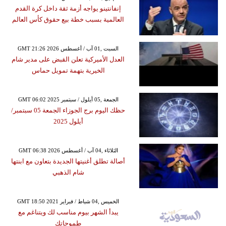
إنفانتينو يواجه أزمة ثقة داخل كرة القدم
العالمية بسبب خطة بيع حقوق كأس العالم
GMT 21:26 2026 السبت ,01 آب / أغسطس
العدل الأميركية تعلن القبض على مدير شام
الخيرية بتهمة تمويل حماس
GMT 06:02 2025 الجمعة ,05 أيلول / سبتمبر
حظك اليوم برج الجوزاء الجمعة 05 سبتمبر/
أيلول 2025
GMT 06:38 2026 الثلاثاء ,04 آب / أغسطس
أصالة تطلق أغنيتها الجديدة بتعاون مع ابنتها
شام الذهبي
GMT 18:50 2021 الخميس ,04 شباط / فبراير
يبدأ الشهر بيوم مناسب لك ويتناغم مع
طموحاتك