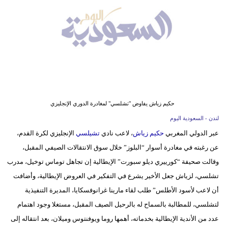
وسفر
ديكور
أخبار
إعلام
تعليم
حكيم زياش يفاوض "تشلسي" لمغادرة الدوري الإنجليزي
مرأة
لندن - السعودية اليوم
عبر الدولي المغربي
حكيم زياش
، لاعب نادي
تشيلسي
الإنجليزي لكرة القدم،
علوم
عن رغبته في مغادرة أسوار “البلوز” خلال سوق الانتقالات الصيفي المقبل،
وتكنولوجيا
وقالت صحيفة “كورييري ديلو سبورت” الإيطالية إن تجاهل توماس توخيل، مدرب
بيئة
تشلسي، لزياش جعل الأخير يشرع في التفكير في العروض الإيطالية، وأضافت
أن لاعب لأسود الأطلس” طلب لقاء مارينا غرانوفسكايا، المديرة التنفيذية
مدوَّنات
لتشلسي، للمطالبة بالسماح له بالرحيل الصيف المقبل، مستغلا وجود اهتمام
عدد من الأندية الإيطالية بخدماته، أهمها روما ويوفنتوس وميلان، بعد انتقاله إلى
أبراج