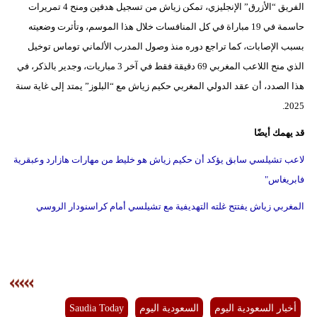
الفريق “الأزرق” الإنجليزي، تمكن زياش من تسجيل هدفين ومنح 4 تمريرات
فيديو
حاسمة في 19 مباراة في كل المنافسات خلال هذا الموسم، وتأثرت وضعيته
بسبب الإصابات، كما تراجع دوره منذ وصول المدرب الألماني توماس توخيل
سيارات
الذي منح اللاعب المغربي 69 دقيقة فقط في آخر 3 مباريات، وجدير بالذكر، في
هذا الصدد، أن عقد الدولي المغربي حكيم زياش مع “البلوز” يمتد إلى غاية سنة
2025.
قد يهمك أيضًا
لاعب تشيلسي سابق يؤكد أن حكيم زياش هو خليط من مهارات هازارد وعبقرية
فابريغاس"
المغربي زياش يفتتح غلته التهديفية مع تشيلسي أمام كراسنودار الروسي
أخبار السعودية اليوم
السعودية اليوم
Saudia Today