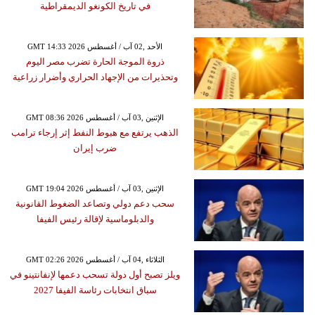
في تاريخ الكونغو الديمقراطية
GMT 14:33 2026 الأحد ,02 آب / أغسطس
ذروة الموجة الحارة تضرب مصر اليوم
وتحذيرات من الإجهاد الحراري وأضرار زراعية
GMT 08:36 2026 الإثنين ,03 آب / أغسطس
الذهب يرتفع مع هبوط النفط إثر إرجاء ترامب
ضرب إيران
GMT 19:04 2026 الإثنين ,03 آب / أغسطس
سحب دعم دولي وتصاعد الضغوط القانونية
والدبلوماسية لإقالة رئيس الفيفا
GMT 02:26 2026 الثلاثاء ,04 آب / أغسطس
ويلز تصبح أول دولة تسحب دعمها لإنفانتينو في
سباق انتخابات رئاسة الفيفا 2027