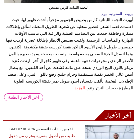
النجمة اللبنانية كارمن بصيبص
بيروت - السعودية اليوم
أبهرت النجمة اللبنانية كارمن بصيبص الجمهور مؤخراً بأحدث ظهور لها، حيث
اعتمدت قصة الشعر القصير متخلية عن شعرها الطويل المعتاد، لتتألق بإطلالات
مبتكرة وخاطفة جمعت بين التصاميم العملية والراقية التي تناسب الأوقات
النهارية والمناسبات الرسمية. ولفتت بصيبص الأنظار بإطلالة عصرية ارتدت فيها
جمبسوت طويل باللون الأسود الداكن بقصة كورسيه ضيقة مكشوفة الكتفين،
بينما انسدل الجزء السفلي بقصة واسعة، ونسقت معه حقيبة يد صغيرة باللون
الأصفر الزبدي ومجوهرات ذهبية ناعمة. وفي ظهور كاجوال آخر، ارتدت كنزة
تريكو باللون البيج الوردي بفتحة عنق مائلة كشفت عن أحد الكتفين، مع بنطال
أبيض عالي الخصر بقصة مستقيمة وحزام جلدي رفيع باللون البني. وعلى صعيد
الإطلالات الفخمة، تألقت بفستان أسود طويل تميز بقصّة الكورسيه العلوية
المطرزة بحبيبات الترتر وتنو...
المزيد
آخر الأخبار الطبية
آخر الأخبار
GMT 02:01 2026 الخميس ,06 آب / أغسطس
طبيب من أصول مصرية يقترب من دخول