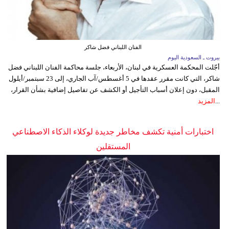
الفنان اللبناني فضل شاكر
بيروت ـ السعودية اليوم
أجّلت المحكمة العسكرية في لبنان، الأربعاء، جلسة محاكمة الفنان اللبناني فضل
شاكر، التي كانت مقرر عقدها في 5 أغسطس/آب الجاري، إلى 23 سبتمبر/أيلول
المقبل، دون إعلان أسباب التأجيل أو الكشف عن تفاصيل إضافية بشأن القرار،
...
المزيد
اختبارات أمنية تكشف مخاطر جديدة لوكلاء الذكاء الاصطناعي
المستقلين