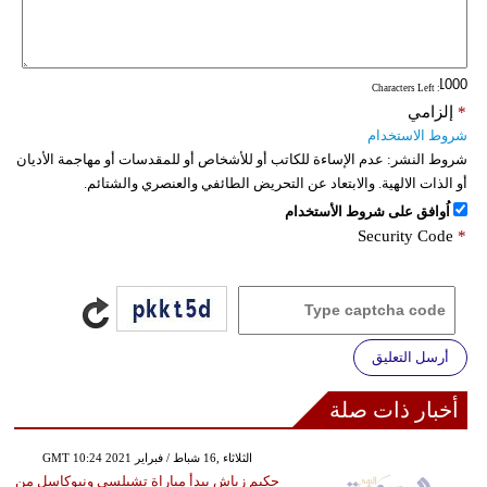
: Characters Left
*
إلزامي
شروط الاستخدام
شروط النشر:
عدم الإساءة للكاتب أو للأشخاص أو للمقدسات أو مهاجمة الأديان
أو الذات الالهية. والابتعاد عن التحريض الطائفي والعنصري والشتائم.
اُوافق على شروط الأستخدام
Security Code
*
أرسل التعليق
أخبار ذات صلة
GMT 10:24 2021 الثلاثاء ,16 شباط / فبراير
حكيم زياش يبدأ مباراة تشيلسي ونيوكاسل من