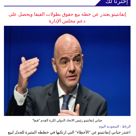
إخترنا لك
إنفانتينو يعتذر عن خطة بيع حقوق بطولات الفيفا ويحصل على
دعم مجلس الإدارة
جياني إنفانتينو رئيس الاتحاد الدولي لكرة القدم "فيفا"
الرباط - السعودية اليوم
اعتذر جياني إنفانتينو عن "الأخطاء" التي ارتكبها في خططه المثيرة للجدل لبيع