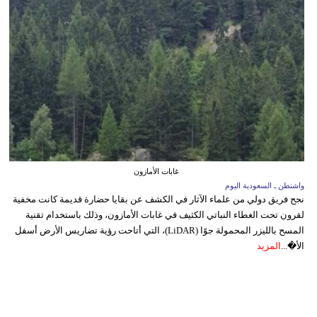
غابات الأمازون
واشنطن ـ السعودية اليوم
نجح فريق دولي من علماء الآثار في الكشف عن بقايا حضارة قديمة كانت مخفية
لقرون تحت الغطاء النباتي الكثيف في غابات الأمازون، وذلك باستخدام تقنية
المسح بالليزر المحمولة جوًا (LiDAR)، التي أتاحت رؤية تضاريس الأرض أسفل
الأ�...
المزيد