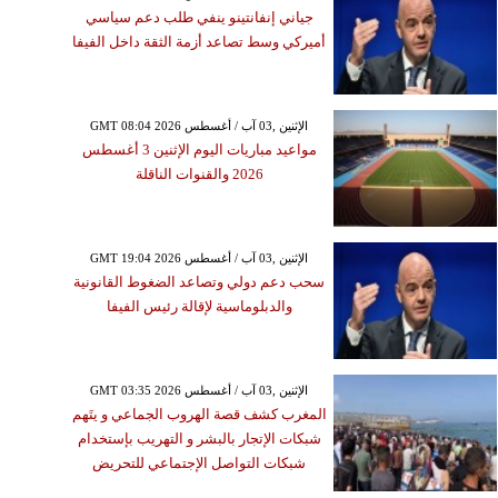
جياني إنفانتينو ينفي طلب دعم سياسي
أميركي وسط تصاعد أزمة الثقة داخل الفيفا
GMT 08:04 2026 الإثنين ,03 آب / أغسطس
مواعيد مباريات اليوم الإثنين 3 أغسطس
2026 والقنوات الناقلة
GMT 19:04 2026 الإثنين ,03 آب / أغسطس
سحب دعم دولي وتصاعد الضغوط القانونية
والدبلوماسية لإقالة رئيس الفيفا
GMT 03:35 2026 الإثنين ,03 آب / أغسطس
المغرب كشف قصة الهروب الجماعي و يتَهم
شبكات الإتجار بالبشر و التهريب بإستخدام
شبكات التواصل الإجتماعي للتحريض