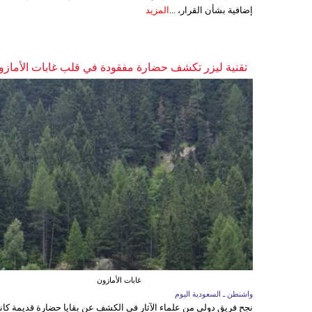
إضافية بشأن القرار، ...
المزيد
تقنية ليزر تكشف حضارة مفقودة في قلب غابات الأمازو
غابات الأمازون
واشنطن ـ السعودية اليوم
نجح فريق دولي من علماء الآثار في الكشف عن بقايا حضارة قديمة كا