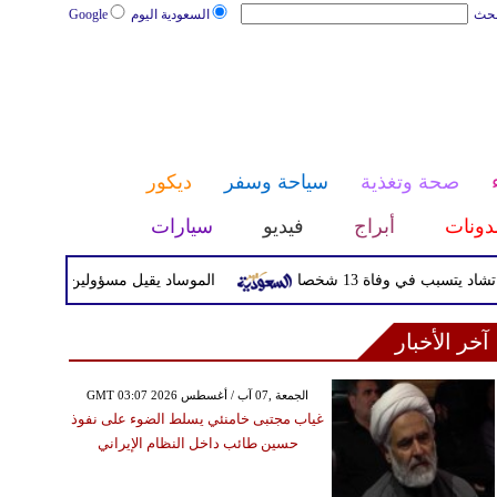
بحث
السعودية اليوم
Google
صحة وتغذية
سياحة وسفر
ديكور
دونات
أبراج
فيديو
سيارات
ي وفاة 13 شخصا
الموساد يقيل مسؤولين بارزين بعد تعثر خط
آخر الأخبار
GMT 03:07 2026 الجمعة ,07 آب / أغسطس
غياب مجتبى خامنئي يسلط الضوء على نفوذ
حسين طائب داخل النظام الإيراني