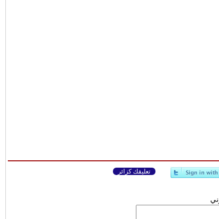
تعليقك كزائر
وني