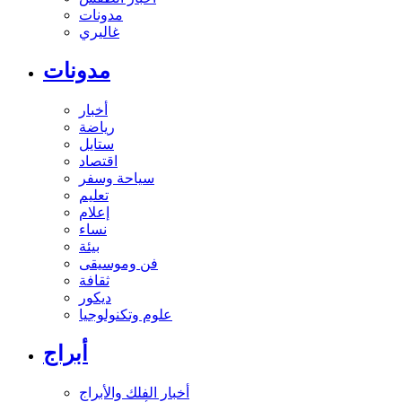
مدونات
غاليري
مدونات
أخبار
رياضة
ستايل
اقتصاد
سياحة وسفر
تعليم
إعلام
نساء
بيئة
فن وموسيقى
ثقافة
ديكور
علوم وتكنولوجيا
أبراج
أخبار الفلك والأبراج