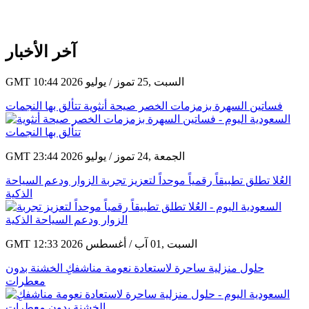
آخر الأخبار
GMT 10:44 2026 السبت ,25 تموز / يوليو
فساتين السهرة بزمزمات الخصر صيحة أنثوية تتألق بها النجمات
GMT 23:44 2026 الجمعة ,24 تموز / يوليو
العُلا تطلق تطبيقاً رقمياً موحداً لتعزيز تجربة الزوار ودعم السياحة
الذكية
GMT 12:33 2026 السبت ,01 آب / أغسطس
حلول منزلية ساحرة لاستعادة نعومة مناشفكِ الخشنة بدون
معطرات