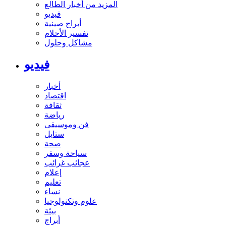
المزيد من أخبار الطالع
فيديو
أبراج صينية
تفسير الأحلام
مشاكل وحلول
فيديو
أخبار
اقتصاد
ثقافة
رياضة
فن وموسيقى
ستايل
صحة
سياحة وسفر
عجائب غرائب
إعلام
تعليم
نساء
علوم وتكنولوجيا
بيئة
أبراج