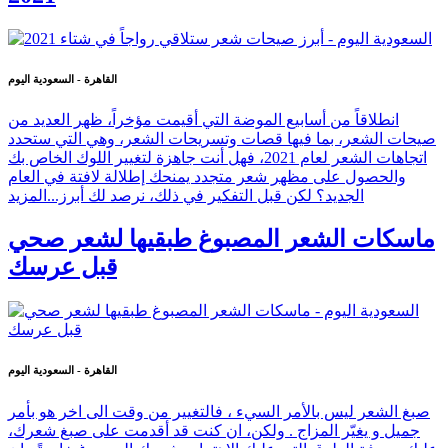
القاهرة - السعودية اليوم
انطلاقاً من أسابيع الموضة التي أقيمت مؤخراً، ظهر العديد من
صيحات الشعر، بما فيها قصات وتسريحات الشعر، وهي التي ستحدد
اتجاهات الشعر لعام 2021، فهل أنت جاهزة لتغيير اللوك الخاص بك
والحصول على مظهر شعر متجدد يمنحك إطلالة لافتة في العام
الجديد؟ لكن قبل التفكير في ذلك، نرصد لك أبرز...
المزيد
ماسكات الشعر المصبوغ طبقيها لشعر صحي
قبل عرسك
القاهرة - السعودية اليوم
صبغ الشعر ليس بالأمر السيء ، فالتغيير من وقت الى اخر هو بأمر
جميل و يغيّر المزاج . ولكن، ان كنت قد أقدمت على صبغ شعرك،