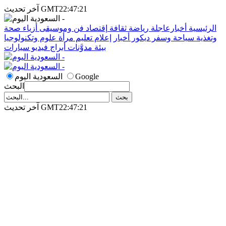
آخر تحديث GMT22:47:21
الرئيسية
أخبارعاجلة
رياضة
ثقافة
إقتصاد
فن وموسيقى
أزياء
صحة
وتغذية
سياحة وسفر
ديكور
أخبار
إعلام
تعليم
مرأة
علوم وتكنولوجيا
بيئة
مدوَّنات
أبراج
فيديو
سيارات
Google
السعودية اليوم
البحث
آخر تحديث GMT22:47:21