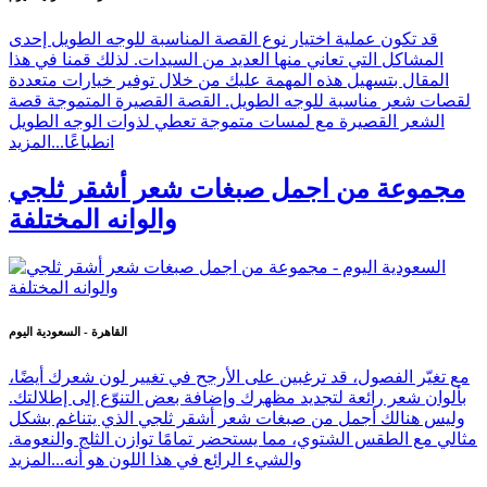
قد تكون عملية اختيار نوع القصة المناسبة للوجه الطويل إحدى
المشاكل التي تعاني منها العديد من السيدات. لذلك قمنا في هذا
المقال بتسهيل هذه المهمة عليك من خلال توفير خيارات متعددة
لقصات شعر مناسبة للوجه الطويل. القصة القصيرة المتموجة قصة
الشعر القصيرة مع لمسات متموجة تعطي لذوات الوجه الطويل
انطباعًا...
المزيد
مجموعة من اجمل صبغات شعر أشقر ثلجي
والوانه المختلفة
القاهرة - السعودية اليوم
مع تغيّر الفصول، قد ترغبين على الأرجح في تغيير لون شعرك أيضًا،
بألوان شعر رائعة لتجديد مظهرك وإضافة بعض التنوّع إلى إطلالتك.
وليس هنالك أجمل من صبغات شعر أشقر ثلجي الذي يتناغم بشكل
مثالي مع الطقس الشتوي، مما يستحضر تمامًا توازن الثلج والنعومة.
والشيء الرائع في هذا اللون هو أنه...
المزيد