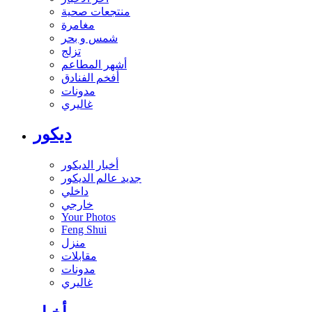
منتجعات صحية
مغامرة
شمس و بحر
تزلج
أشهر المطاعم
أفخم الفنادق
مدونات
غاليري
ديكور
أخبار الديكور
جديد عالم الديكور
داخلي
خارجي
Your Photos
Feng Shui
منزل
مقابلات
مدونات
غاليري