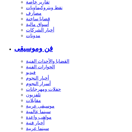
تقارير خاصة
نفط وبتروكيماويات
مصارف
قضايا ساخنة
أسواق مالية
أخبار الشركات
مدونات
فن وموسيقى
القضايا والأحداث الفنية
الحوارات الفنية
فيديو
أخبار النجوم
أسرار النجوم
حفلات ومهرجانات
تلفزيون
مقابلات
موسيقى عربية
سينما عالمية
مواهب واعدة
أخبار فنية
سينما عربية