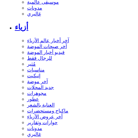
موسيقى عالمية
مدونات
غاليري
أزياء
آخر أخبار عالم الأزياء
آخر صيحات الموضة
فيديو أخبار الموضة
للرجال فقط
مُثير
مناسبات
إتيكيت
آخر موضة
جديد المحلات
مجوهرات
عطور
العناية بالشعر
ماكياج ومستحضرات
أخر عروض الأزياء
حوارات وتقارير
مدونات
غاليري