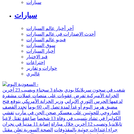
سيارات
سيارات
آخر أخبار عالم السيارات
أحدث الإصدارات في عالم السيارات
فيديو عالم السيارات
سوق السيارات
أخبار السيارات
قيد الاختبار
إختراعات
حوارات و تقارير
غاليري
شغب في سجون سريلانكا يودي بحياة 3 سجناء ويصيب 23 آخرين
الخزانة الأميركية تفرض عقوبات على منصات عملات مشفرة
لدعمها الحرس الثوري الإيراني
وزير الخزانة الأمريكي يتوقع فتح
مضيق هرمز اليوم أو غداً لمدة تصل إلى 60 يوماً
تجدد القصف
الصاروخي للحوثيين على معسكر صحن الجن في مأرب
تفشي
الكوليرا في تشاد يتسبب في وفاة 13 شخصا
صاعقة تقتل لاعبا
تايلانديا وتصيب 12 آخرين خلال مباراة
إصابة 11 مدنياً في نجران
جراء اعتداءات حوثية بالمقذوفات
الصحة السورية تعلن مقتل