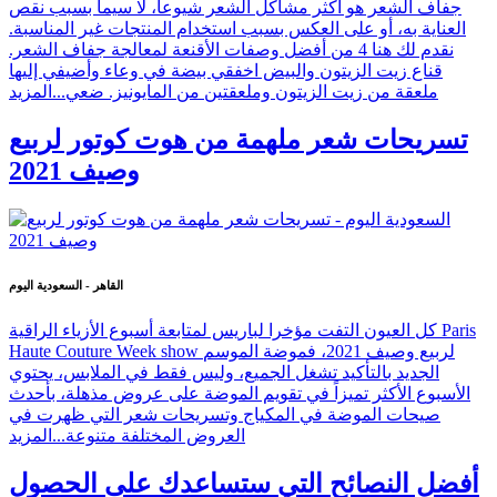
جفاف الشعر هو أكثر مشاكل الشعر شيوعاً، لا سيما بسبب نقص
العناية به، أو على العكس بسبب استخدام المنتجات غير المناسبة.
نقدم لك هنا 4 من أفضل وصفات الأقنعة لمعالجة جفاف الشعر.
قناع زيت الزيتون والبيض اخفقي بيضة في وعاء وأضيفي إليها
ملعقة من زيت الزيتون وملعقتين من المايونيز. ضعي...
المزيد
تسريحات شعر ملهمة من هوت كوتور لربيع
وصيف 2021
القاهر - السعودية اليوم
كل العيون التفت مؤخرا لباريس لمتابعة أسبوع الأزياء الراقية Paris
Haute Couture Week show لربيع وصيف 2021، فموضة الموسم
الجديد بالتأكيد تشغل الجميع، وليس فقط في الملابس، يحتوي
الأسبوع الأكثر تميزاً في تقويم الموضة على عروض مذهلة، بأحدث
صيحات الموضة في المكياج وتسريحات شعر التي ظهرت في
العروض المختلفة متنوعة...
المزيد
أفضل النصائح التي ستساعدك على الحصول