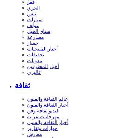
قفز
الجري
تنس
سيارات
غولف
سباق الخيل
مصارعة
جمباز
أخبار المنتخبات
تحقيقات
مدونات
أخبار المحترفين
غاليري
ثقافة
عالم الثقافة والفنون
أخبار الثقافة والفنون
فيديو ثقافة وفن
مهرجانات عربية
أخبار الثقافة والفنون
حوارات وتقارير
معارض