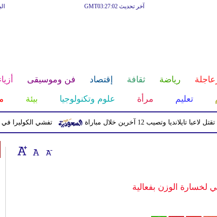
آخر تحديث GMT03:27:02
ال
عاجلة
رياضة
ثقافة
إقتصاد
فن وموسيقى
أزياء
تعليم
مرأة
علوم وتكنولوجيا
بيئة
م
نديا وتصيب 12 آخرين خلال مباراة
تفشي الكوليرا في تشاد يتسبب
بي لخسارة الوزن بفعالية