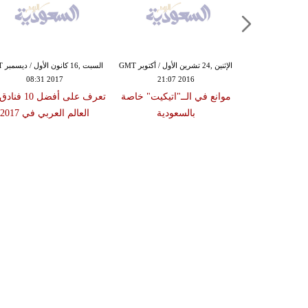
الثلاثاء ,16 آب / أغسطس GMT 20:47
الإثنين ,24 تشرين الأول / أكتوبر GMT
السبت ,
08:31 2017
21:07 2016
20
"اتيكيت" خاصة
موانع في الــ"اتيكيت" خاصة
تعرف على أفضل 0
 العاملة
بالسعودية
العالم العربي في 2017