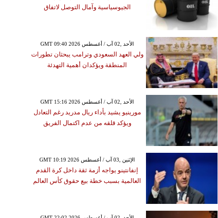
الجيوسياسية وآمال التوصل لاتفاق
GMT 09:40 2026 الأحد ,02 آب / أغسطس
ولي العهد السعودي وترامب يبحثان تطورات
المنطقة ويؤكدان أهمية التهدئة
GMT 15:16 2026 الأحد ,02 آب / أغسطس
مورينيو يشيد بأداء ريال مدريد رغم التعادل
ويؤكد قلقه من عدم اكتمال الفريق
GMT 10:19 2026 الإثنين ,03 آب / أغسطس
إنفانتينو يواجه أزمة ثقة داخل كرة القدم
العالمية بسبب خطة بيع حقوق كأس العالم
GMT 22:02 2026 الأحد ,02 آب / أغسطس