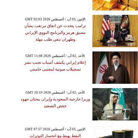
GMT 02:03 2026 الإثنين ,03 آب / أغسطس
ترامب يتحدث عن اتفاق مرتقب بشأن
مضيق هرمز والبرنامج النووي الإيراني
وطهران تنفي طلب مهلة
GMT 11:08 2026 الأحد ,02 آب / أغسطس
إعلام إيراني يكشف أسباب تجنب نشر
تسجيلات صوتية لمجتبى خامنئي
GMT 20:19 2026 الأحد ,02 آب / أغسطس
وزيرا خارجية السعودية وإيران يبحثان جهود
خفض التصعيد
GMT 07:57 2026 الإثنين ,03 آب / أغسطس
النفط يهبط مع انحسار التوترات