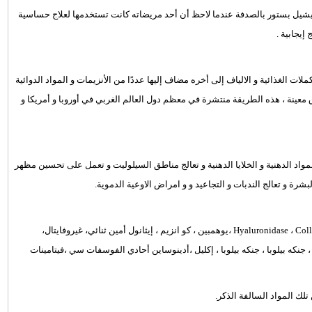
Mesoth على يد العالم الفرنسي ميشيل بستور بالصدفة عندما لاحظ أن أحد مريضاته كانت تستخدمها لعلاج حساسية
يجابية .
ات الغذائية و الالياف إلى أخره مضاف إليها عددًا من الأنزيمات و المواد الدوائية
رق معينة ، هذه الطريقة منتشرة في معظم دول العالم الغربي في أوروبا و أمريكا و
المواد الدهنية و الخلايا الدهنية و تعالج مناطق السيلوليت و تعمل على تحسين مظهر
شرة و تعالج الندبات و التجاعيد و و امراض الاوعية الدموية.
إيسبروترنول ، أمينوفيلين ، بنتوكسيفيلين ، كارنيتين ، أرجينين ، Hyaluronidase ، Collagenase ،يوهمبين ، كو انزيم ، إيثانول أمين ثنائي، غيروفايتال،
 ، جنكه بيلوبا ، جنكه بيلوبا ، إكليل ،أدينوساين أحادي الفوسفات سي ،فيتامينات
لك المواد السالفة الذكر.