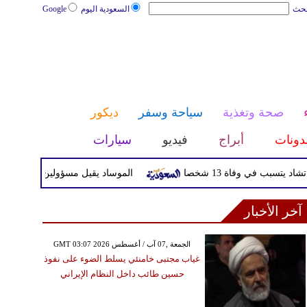
بحث
السعودية اليوم
Google
صحة وتغذية
سياحة وسفر
ديكور
دونات
أبراج
فيديو
سيارات
 في وفاة 13 شخصا
الموساد يقيل مسؤولين بارزين بعد تعثر خ
آخر الأخبار
GMT 03:07 2026 الجمعة ,07 آب / أغسطس
غياب مجتبى خامنئي يسلط الضوء على نفوذ
حسين طائب داخل النظام الإيراني