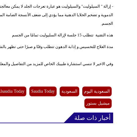
- إزالة " السيلوليت" والسيلوليت هو عبارة تعرجات الجلد لا يمكن معالجت
الدموية و تضخم الخلايا الدهنية مما يؤدي إلى ضعف الأنسجة الضامة المس
الجسم.
هذه التقنية تتطلب 15 جلسة لإزالة السليوليت تمامًا من الجسم
مدة العلاج للتخسيس و إذابة الدهون تتطلب وقتًا و صبرًا حتى تظهر بالش
وفي الاخير لا تنسي استشارة طبيبك الخاص للمزيد من التفاصيل والمعلو
السعودية اليوم
السعودية
Saudia Today
lsaudia Today
ميشيل بستور
أخبار ذات صلة