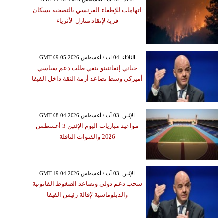
اتهامات للإطفاء الفرنسي بالتضحية بسكان
قرية لإنقاذ منازل الأثرياء
GMT 09:05 2026 الثلاثاء ,04 آب / أغسطس
جياني إنفانتينو ينفي طلب دعم سياسي
أميركي وسط تصاعد أزمة الثقة داخل الفيفا
GMT 08:04 2026 الإثنين ,03 آب / أغسطس
مواعيد مباريات اليوم الإثنين 3 أغسطس
2026 والقنوات الناقلة
GMT 19:04 2026 الإثنين ,03 آب / أغسطس
سحب دعم دولي وتصاعد الضغوط القانونية
والدبلوماسية لإقالة رئيس الفيفا