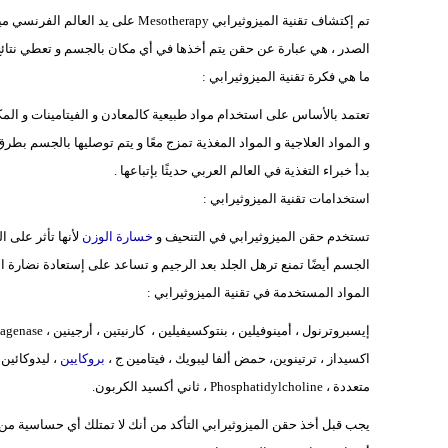
تم إكتشاف تقنية الميزوثيرابي erapy
الصدر ، هي عبارة عن حقن يتم أخذها في أي مكان بالجسم و تعطي نتائج إ
ما هي فكرة تقنية الميزوثيرابي :
تعتمد بالأساس على استخدام مواد طبيعية كالمعادن و الفيتامينات و المكمل
و المواد العلاجية و المواد المغذية تمزج معًا و يتم توصليها بالجسم بط
بدأ خبراء التغذية في العالم العربي حديثًا بإتباعها .
استخدامات تقنية الميزوثيرابي :
تستخدم حقن الميزوثيرابي في التنحيف و
خسارة الوزن
لأنها تأثر على 
الجسم أيضًا تمنع ترهل الجلد بعد الرجيم و تساعد على إستعادة نضارة الب
المواد المستخدمة في تقنية الميزوثيرابي :
اكسيداز ، ترتينوين، حمض ألفا ليبويك ، فيتامين ج ،
بروكايين
، ليدوكائين
متعددة ، Phosphatidylcholine ، ثاني أكسيد الكربون.
يجب قبل أخذ حقن الميزوثيرابي التأكد من أنك لا تمتلك أي حساسية من ت