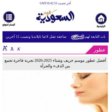
آخر تحديث GMT16:42:53
الرئيسية
أخبارعاجلة
رياضة
شيات التابعة لهم
صاعقة تقتل لاعبا تايلانديا وتصيب 12 آخرين خلال مباراة
ثقافة
عطور
إقتصاد
فن
أفضل عطور موسم خريف وشتاء 2025-2026 تجربة فاخرة تجمع
بين الدفء والجرأة
وموسيقى
أزياء
صحة
وتغذية
سياحة