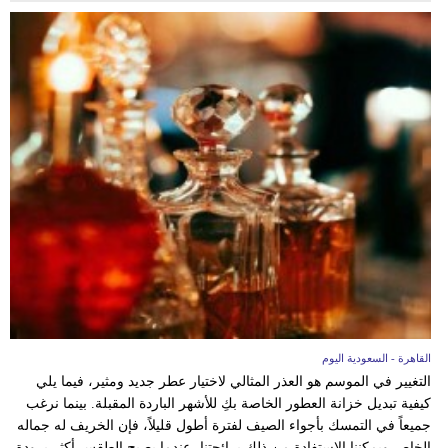
القاهرة - السعودية اليوم
التغيير في الموسم هو العذر المثالي لاختيار عطر جديد ومثير، فيما يلي
كيفية تبديل خزانة العطور الخاصة بكِ للأشهر الباردة المقبلة. بينما نرغب
جميعاً في التمسك بأجواء الصيف لفترة أطول قليلاً، فإن الخريف له جماله
الخاص ويمكننا الاستفادة من ذلك برائحتنا، عندما يصبح الطقس أكثر برودة،