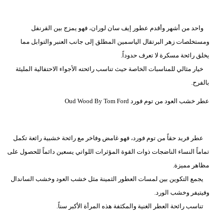
واحد من أشهر وأقدم عطور إيف سان لوران، فهو يمزج بين القرنفل
ومستخلصات زهر البرتقال الياسمين المطلق إلى جانب العنبر والتوابل مما
يخلق رائحة مسكرة لا تعرف حدوداً.
خيار مثالي للمناسبات الخاصة حيث تناسب رائحته الأجواء الاحتفالية المليئة
بالفرح.
عطر خشب العود من توم فورد Oud Wood By Tom Ford
عطر فريد حقاً من توم فورد، فهو غامض وفاخر مع رائحة خشبية رائعة تكمل
تماماً النساء الناضجات ذوات القوة المؤثرات اللواتي يسعين دائماً للحصول على
مظاهر مميزة.
يجمع التكوين بين لمسات العطور الثمينة مثل خشب العود وخشب الساندال
وفيتيفر وخشب الورد.
تناسب رائحة العطر الغنية والمكثفة هذه المرأة الأكبر سناً.