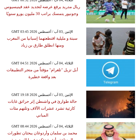
ريال مدريد يرفع عرضه لتجديد عقد فينيسيوس
وجونيور يتمسك براتب 30 مليون يورو سنويًا
GMT 03:45 2026 الإثنين ,03 آب / أغسطس
سبتة و مليلية اقتطعتهما إسبانيا من المغرب
ومنها انطلق طارق بن زياد
GMT 04:51 2026 الثلاثاء ,04 آب / أغسطس
أبل تزيل "تلغرام" مؤقتاً من متجر التطبيقات
بعد واقعة خطيرة
GMT 19:18 2026 الإثنين ,03 آب / أغسطس
حالة طوارئ في واشنطن إثر حرائق غابات
كارثية تشرد عشرات الآلاف وتلتهم مئات
المباني
GMT 08:44 2026 الثلاثاء ,04 آب / أغسطس
محمد بن سلمان وأردوغان يبحثان تطورات
المنطقة وأنقرة تؤكد دعمها للسعودية