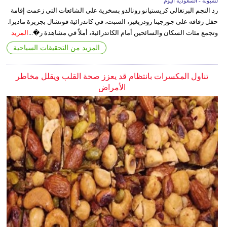
لشبونة - السعودية اليوم
رد النجم البرتغالي كريستيانو رونالدو بسخرية على الشائعات التي زعمت إقامة
حفل زفافه على جورجينا رودريغيز، السبت، في كاتدرائية فونشال بجزيرة ماديرا.
وتجمع مئات السكان والسائحين أمام الكاتدرائية، أملاً في مشاهدة ر�...
المزيد
المزيد من التحقيقات السياحية
تناول المكسرات بانتظام قد يعزز صحة القلب ويقلل مخاطر
الأمراض