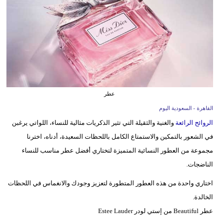
وسفر
ديكور
أخبار
إعلام
تعليم
عطر
القاهرة - السعودية اليوم
مرأة
الروائح الرائعة
والغنية والثقيلة التي تثير الذكريات مثالية للنساء، اللواتي يرغبن
علوم
في الشعور بالتمكين والاستمتاع الكامل باللحظات السعيدة، أدناه، اخترنا
وتكنولوجيا
مجموعة من العطور النسائية المتميزة لتختاري أفضل عطر مناسب للنساء
الناضجات.
بيئة
اختاري واحدة من هذه العطور المتطورة لتعزيز وجودك والانغماس في اللحظات
مدوَّنات
الخالدة.
عطر Beautiful من إستي لودر Estee Lauder
أبراج