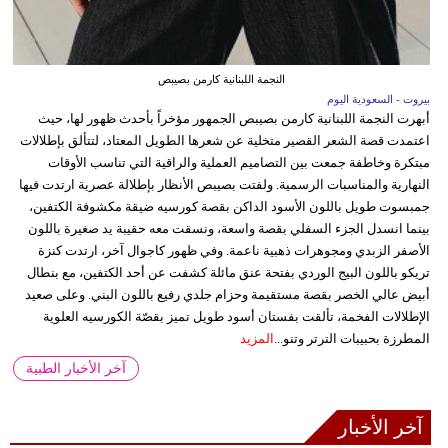
النجمة اللبنانية كارمن بصيبص
بيروت - السعودية اليوم
أبهرت النجمة اللبنانية كارمن بصيبص الجمهور مؤخراً بأحدث ظهور لها، حيث
اعتمدت قصة الشعر القصير متخلية عن شعرها الطويل المعتاد، لتتألق بإطلالات
مبتكرة وخاطفة جمعت بين التصاميم العملية والراقية التي تناسب الأوقات
النهارية والمناسبات الرسمية. ولفتت بصيبص الأنظار بإطلالة عصرية ارتدت فيها
جمبسوت طويل باللون الأسود الداكن بقصة كورسيه ضيقة مكشوفة الكتفين،
بينما انسدل الجزء السفلي بقصة واسعة، ونسقت معه حقيبة يد صغيرة باللون
الأصفر الزبدي ومجوهرات ذهبية ناعمة. وفي ظهور كاجوال آخر، ارتدت كنزة
تريكو باللون البيج الوردي بفتحة عنق مائلة كشفت عن أحد الكتفين، مع بنطال
أبيض عالي الخصر بقصة مستقيمة وحزام جلدي رفيع باللون البني. وعلى صعيد
الإطلالات الفخمة، تألقت بفستان أسود طويل تميز بقصّة الكورسيه العلوية
المطرزة بحبيبات الترتر وتنو...
المزيد
آخر الأخبار الطبية
آخر الأخبار