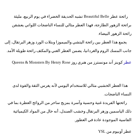
فيديو
رائحة عطر Beautiful Belle تشبه الحديقة الخضراء في يوم الربيع، مليئة
سيارات
برائحة الزهور الطازجة، فهذا العطر مثالي للنساء الناضجات اللواتي يعشقن
رائحة الزهور البيضاء.
يجمع هذا العطر بين رائحة اليتشي والميموزا وبتلات الورد وزهر البرتقال، إلى
جانب المسك الروم والغردانيا، يضمن العطر الغني والمكثف رائحة طويلة الأمد.
عطر
كوينز آند مونسترز من هنري روز Queens & Monsters By Henry Rose
هذا العطر الخشبي مثالي للاستخدام اليومي لأنه يغرس الثقة والقوة لدى
النساء الناضجات.
رائحتها الفريدة غنية وحسية وآسرة بمزيج ساحر من الروائح العطرة بما في
ذلك الياسمين وزهر البرتقال وخشب الصندل، أنه خال من المواد الكيميائية
القاسية الموجودة عادة في العطور.
عطر أوبيوم من YSL