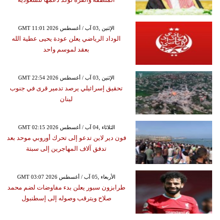
GMT 11:01 2026 الإثنين ,03 آب / أغسطس
الوداد الرياضي يعلن عودة يحيى عطية الله
بعقد لموسم واحد
GMT 22:54 2026 الإثنين ,03 آب / أغسطس
تحقيق إسرائيلي يرصد تدمير قرى في جنوب
لبنان
GMT 02:15 2026 الثلاثاء ,04 آب / أغسطس
فون دير لاين تدعو إلى تحرك أوروبي موحد بعد
تدفق آلاف المهاجرين إلى سبتة
GMT 03:07 2026 الأربعاء ,05 آب / أغسطس
طرابزون سبور يعلن بدء مفاوضات لضم محمد
صلاح ويترقب وصوله إلى إسطنبول