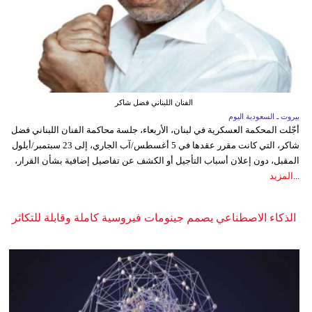
الفنان اللبناني فضل شاكر
بيروت ـ السعودية اليوم
أجّلت المحكمة العسكرية في لبنان، الأربعاء، جلسة محاكمة الفنان اللبناني فضل
شاكر، التي كانت مقرر عقدها في 5 أغسطس/آب الجاري، إلى 23 سبتمبر/أيلول
المقبل، دون إعلان أسباب التأجيل أو الكشف عن تفاصيل إضافية بشأن القرار،
...
المزيد
الذكاء الاصطناعي يصمم جينومات فيروسية كاملة وقابلة للتكاثر