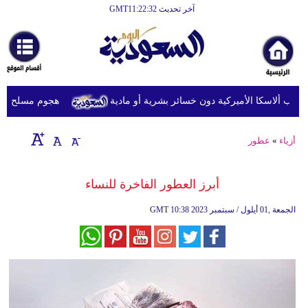
آخر تحديث GMT11:22:32
الرئيسية
أخبارعاجلة
رياضة
هجوم مسلح يوقع 13 ضحية على الأقل في قرية شرقي الكونغو الديمقراطية
ثقافة
إقتصاد
أزياء
»
عطور
فن
أبرز العطور الفاخرة للنساء
وموسيقى
10:38 2023 الجمعة ,01 أيلول / سبتمبر
GMT
أزياء
صحة
وتغذية
سياحة