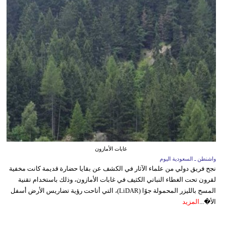
غابات الأمازون
واشنطن ـ السعودية اليوم
نجح فريق دولي من علماء الآثار في الكشف عن بقايا حضارة قديمة كانت مخفية
لقرون تحت الغطاء النباتي الكثيف في غابات الأمازون، وذلك باستخدام تقنية
المسح بالليزر المحمولة جوًا (LiDAR)، التي أتاحت رؤية تضاريس الأرض أسفل
الأ�...
المزيد