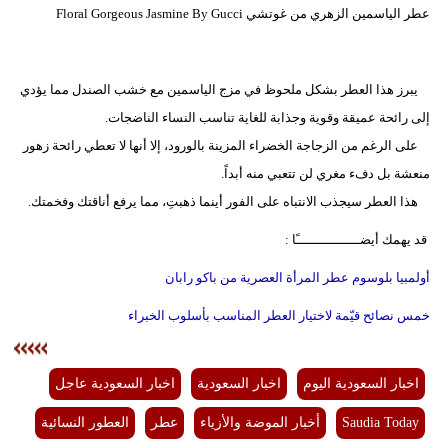
عطر الياسمين الزهري من غوتشي Floral Gorgeous Jasmine By Gucci
يبرز هذا العطر بشكل ملحوظ في مزج الياسمين مع خشب الصندل مما يؤدي
إلى رائحة عميقة وقوية وجذابة للغاية تناسب النساء الناضجات.
على الرغم من الزجاجة الخضراء المزينة بالورود، إلا أنها لا تعطي رائحة زهور
منعشة بل دفء مغري لن تتعبي منه أبداً.
هذا العطر سيجذب الانتباه على الفور أينما ذهبتِ، مما يرفع أناقتك وفخمتك.
قد يهمك أيضــــــــــــــــًا :
أولمبيا بلوسوم عطر المرأة العصرية من باكو رابان
خمس نصائح قيّمة لاختيار العطر المناسب بأسلوب الخبراء
اخبار السعودية اليوم
اخبار السعودية
اخبار السعودية عاجل
Saudia Today
أخبار الموضة والأزياء
عطر
العطور النسائية