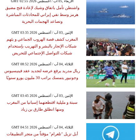
GMT 02:55 2026 الأربعاء ,05 آب / أغسطس
واشنطن تأمل باتفاق وشيك لإعادة فتح مضيق
هرمز وسط نفي إيراني للمحادثات المباشرة
وتصاعد الهجمات البحرية
GMT 03:35 2026 الإثنين ,03 آب / أغسطس
المغرب كشف قصة الهروب الجماعي و يتَهم
شبكات الإتجار بالبشر و التهريب بإستخدام
شبكات التواصل الإجتماعي للتحريض
GMT 08:52 2026 الثلاثاء ,04 آب / أغسطس
ريال مدريد يرفع عرضه لتجديد عقد فينيسيوس
وجونيور يتمسك براتب 30 مليون يورو سنويًا
GMT 03:45 2026 الإثنين ,03 آب / أغسطس
سبتة و مليلية اقتطعتهما إسبانيا من المغرب
ومنها انطلق طارق بن زياد
GMT 04:51 2026 الثلاثاء ,04 آب / أغسطس
أبل تزيل "تلغرام" مؤقتاً من متجر التطبيقات