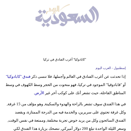
وسفر
ديكور
أخبار
إعلام
تعليم
"كابادوكيا" أغرب الفنادق في تركيا
مرأة
إسطنبول - العرب اليوم
إذا تحدثت عن أغرب الفنادق في العالم وأجملها، فلا تنسى ذكر
فندق "كابادوكيا"
علوم
أو "قابادوقيا" الموجود في تركيا، فهو منحوت من الحجر وسط الكهوف في وسط
وتكنولوجيا
المناطق القاحلة، حيث تشعر أنك على كوكب آخر غير
الأرض
.
بيئة
في هذا الفندق سوف تشعر بالراحة والهدوء والسكينة, وهو مؤلف من 15 غرفة,
وكل غرفة تحتوي على سريرين، والخدمة فيه من الدرجة الممتازة، ويقصد
مدوَّنات
الفندق السائحون وكل من يريد خوض تجربة مختلفة, وممتعة في نفس الوقت,
أبراج
وسعر الليلة الواحدة تبلغ 200 دولار أميركي, ننصحك بزيارة هذا الفندق لكي