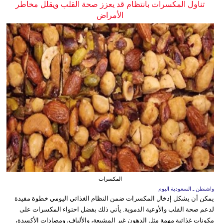
تناول المكسرات بانتظام قد يعزز صحة القلب ويقلل مخاطر
الأمراض
المكسرات
واشنطن ـ السعودية اليوم
يمكن أن يشكل إدخال المكسرات ضمن النظام الغذائي اليومي خطوة مفيدة
لدعم صحة القلب والأوعية الدموية. يأتي ذلك بفضل احتواء المكسرات على
مكونات غذائية مهمة مثل الدهون غير المشبعة، والألياف، ومضادات الأكسدة،