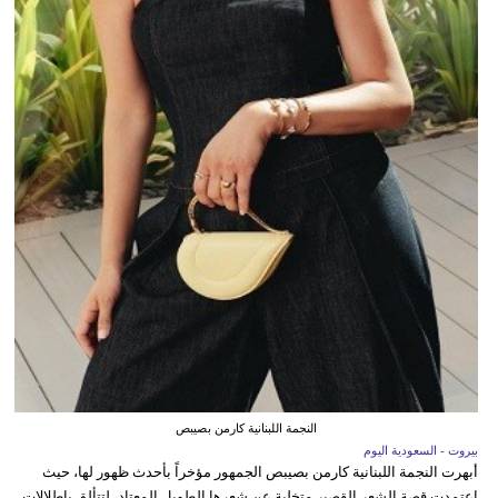
النجمة اللبنانية كارمن بصيبص
بيروت - السعودية اليوم
أبهرت النجمة اللبنانية كارمن بصيبص الجمهور مؤخراً بأحدث ظهور لها، حيث
اعتمدت قصة الشعر القصير متخلية عن شعرها الطويل المعتاد، لتتألق بإطلالات