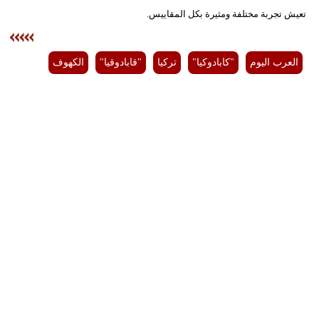
تعيش تجربة مختلفة ومثيرة بكل المقاييس.
فيديو
سيارات
العرب اليوم
"كابادوكيا"
تركيا
"قابادوقيا"
الكهوف