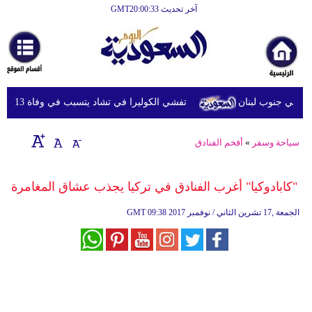
آخر تحديث GMT20:00:33
الرئيسية
أخبارعاجلة
رياضة
ر في جنوب لبنان
تفشي الكوليرا في تشاد يتسبب في وفاة 13 شخصا
ثقافة
إقتصاد
سياحة وسفر
»
أفخم الفنادق
فن
"كابادوكيا" أغرب الفنادق في تركيا يجذب عشاق المغامرة
وموسيقى
09:38 2017 الجمعة ,17 تشرين الثاني / نوفمبر
GMT
أزياء
صحة
وتغذية
سياحة