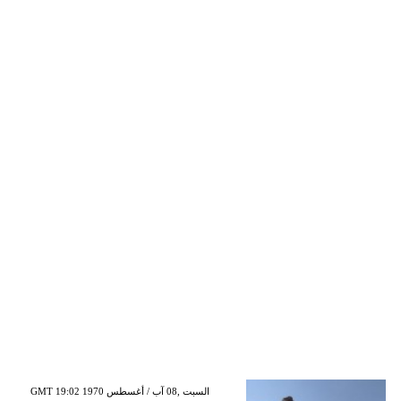
GMT 19:02 1970 السبت ,08 آب / أغسطس