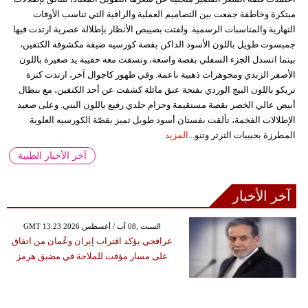
مبتكرة وخاطفة جمعت بين التصاميم العملية والراقية التي تناسب الأوقات
النهارية والمناسبات الرسمية. ولفتت بصيبص الأنظار بإطلالة عصرية ارتدت فيها
جمبسوت طويل باللون الأسود الداكن بقصة كورسيه ضيقة مكشوفة الكتفين،
بينما انسدل الجزء السفلي بقصة واسعة، ونسقت معه حقيبة يد صغيرة باللون
الأصفر الزبدي ومجوهرات ذهبية ناعمة. وفي ظهور كاجوال آخر، ارتدت كنزة
تريكو باللون البيج الوردي بفتحة عنق مائلة كشفت عن أحد الكتفين، مع بنطال
أبيض عالي الخصر بقصة مستقيمة وحزام جلدي رفيع باللون البني. وعلى صعيد
الإطلالات الفخمة، تألقت بفستان أسود طويل تميز بقصّة الكورسيه العلوية
المطرزة بحبيبات الترتر وتنو...
المزيد
آخر الأخبار الطبية
آخر الأخبار
GMT 13:23 2026 السبت ,08 آب / أغسطس
عراقجي يؤكد اقتراب إيران وعُمان من اتفاق
على مسار مؤقت للملاحة في مضيق هرمز