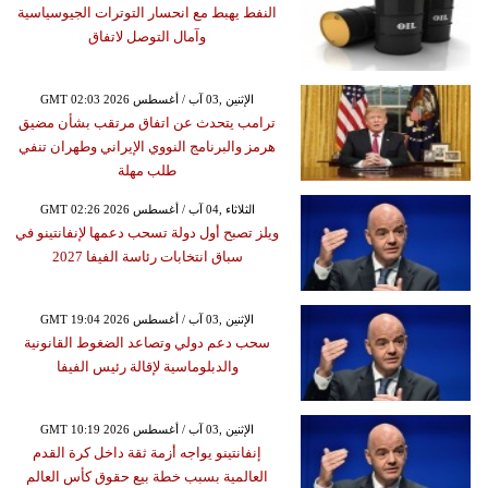
النفط يهبط مع انحسار التوترات الجيوسياسية
وآمال التوصل لاتفاق
GMT 02:03 2026 الإثنين ,03 آب / أغسطس
ترامب يتحدث عن اتفاق مرتقب بشأن مضيق
هرمز والبرنامج النووي الإيراني وطهران تنفي
طلب مهلة
GMT 02:26 2026 الثلاثاء ,04 آب / أغسطس
ويلز تصبح أول دولة تسحب دعمها لإنفانتينو في
سباق انتخابات رئاسة الفيفا 2027
GMT 19:04 2026 الإثنين ,03 آب / أغسطس
سحب دعم دولي وتصاعد الضغوط القانونية
والدبلوماسية لإقالة رئيس الفيفا
GMT 10:19 2026 الإثنين ,03 آب / أغسطس
إنفانتينو يواجه أزمة ثقة داخل كرة القدم
العالمية بسبب خطة بيع حقوق كأس العالم