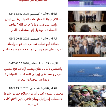
GMT 13:52 2026 الثلاثاء ,04 آب / أغسطس
انطلاق جولة المفاوضات المباشرة بين لبنان
وإسرائيل في روما و"حزب الله" يهاجم
المحادثات ويقول إنها ستجلب "العار"
GMT 20:58 2026 الثلاثاء ,04 آب / أغسطس
جماعة أبو شباب تطالب نتنياهو بمواصلة
الحرب على غزة وشن عملية جديدة ضد حماس
GMT 02:55 2026 الأربعاء ,05 آب / أغسطس
واشنطن تأمل باتفاق وشيك لإعادة فتح مضيق
هرمز وسط نفي إيراني للمحادثات المباشرة
وتصاعد الهجمات البحرية
GMT 13:57 2026 الثلاثاء ,04 آب / أغسطس
مجلس السلام يُعلن أن نزع سلاح حماس شرط
لانسحاب إسرائيل وبيان ثلاثي يدين الانتهاكات
في غزة