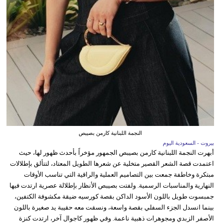
النجمة اللبنانية كارمن بصيبص
بيروت - السعودية اليوم
أبهرت النجمة اللبنانية كارمن بصيبص الجمهور مؤخراً بأحدث ظهور لها، حيث
اعتمدت قصة الشعر القصير متخلية عن شعرها الطويل المعتاد، لتتألق بإطلالات
مبتكرة وخاطفة جمعت بين التصاميم العملية والراقية التي تناسب الأوقات
النهارية والمناسبات الرسمية. ولفتت بصيبص الأنظار بإطلالة عصرية ارتدت فيها
جمبسوت طويل باللون الأسود الداكن بقصة كورسيه ضيقة مكشوفة الكتفين،
بينما انسدل الجزء السفلي بقصة واسعة، ونسقت معه حقيبة يد صغيرة باللون
الأصفر الزبدي ومجوهرات ذهبية ناعمة. وفي ظهور كاجوال آخر، ارتدت كنزة