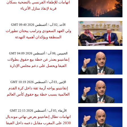
اتهامات للإطفاء الفرنسي بالتضحية بسكان
قرية لإنقاذ منازل الأثرياء
GMT 09:40 2026 الأحد ,02 آب / أغسطس
ولي العهد السعودي وترامب يبحثان تطورات
المنطقة ويؤكدان أهمية التهدئة
GMT 04:09 2026 الخميس ,06 آب / أغسطس
إنفانتينو يعتذر عن خطة بيع حقوق بطولات
الفيفا ويحصل على دعم مجلس الإدارة
GMT 10:19 2026 الإثنين ,03 آب / أغسطس
إنفانتينو يواجه أزمة ثقة داخل كرة القدم
العالمية بسبب خطة بيع حقوق كأس العالم
GMT 22:15 2026 الأربعاء ,05 آب / أغسطس
اتهامات تطال إنفانتينو بعرض نهائي مونديال
2030 على المغرب مقابل دعمه داخل الفيفا