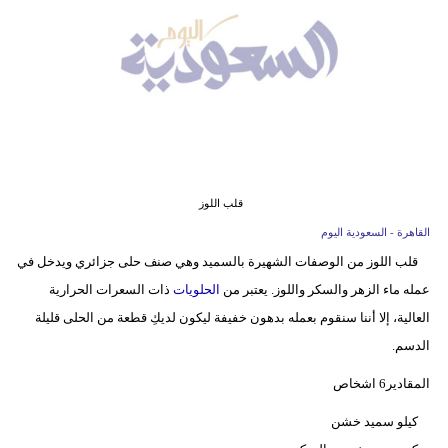
وسفر
ديكور
أخبار
إعلام
تعليم
قلب اللوز
مرأة
القاهرة - السعودية اليوم
قلب اللوز من الوصفات الشهيرة بالسميد وهي صنف حلى جزائري ويدخل في
علوم
عمله ماء الزهر والسكر واللوز. يعتبر من
الحلويات
ذات السعرات الحرارية
وتكنولوجيا
العالية، إلا أننا سنقوم بعمله بدهون خفيفة ليكون لديكِ قطعة من الحلى قليلة
بيئة
الدسم.
المقادير6 اشخاص
مدوَّنات
كيلو سميد خشن
أبراج