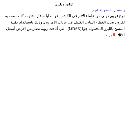
غابات الأمازون
واشنطن ـ السعودية اليوم
نجح فريق دولي من علماء الآثار في الكشف عن بقايا حضارة قديمة كانت مخفية
لقرون تحت الغطاء النباتي الكثيف في غابات الأمازون، وذلك باستخدام تقنية
المسح بالليزر المحمولة جوًا (LiDAR)، التي أتاحت رؤية تضاريس الأرض أسفل
الأ�...
المزيد