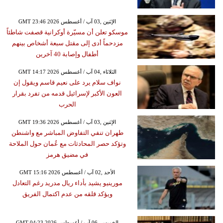
GMT 23:46 2026 الإثنين ,03 آب / أغسطس
موسكو تعلن أن مسيّرة أوكرانية قصفت شاطئاً
مزدحماً أدى إلى مقتل سبعة أشخاص بينهم
أطفال وإصابة 40 آخرين
GMT 14:17 2026 الثلاثاء ,04 آب / أغسطس
نواف سلام يرد على نعيم قاسم ويقول إن
العون الأكبر لإسرائيل قدمه من تفرد بقرار
الحرب
GMT 19:36 2026 الإثنين ,03 آب / أغسطس
طهران تنفي التفاوض المباشر مع واشنطن
وتؤكد حصر المحادثات مع عُمان حول الملاحة
في مضيق هرمز
GMT 15:16 2026 الأحد ,02 آب / أغسطس
مورينيو يشيد بأداء ريال مدريد رغم التعادل
ويؤكد قلقه من عدم اكتمال الفريق
GMT 04:23 2026 الخميس ,06 آب / أغسطس