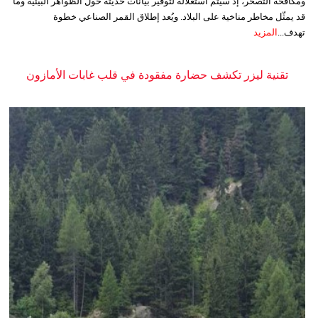
ومكافحة التصحر، إذ سيتم استغلاله لتوفير بيانات حديثة حول الظواهر البيئية وما
قد يمثّل مخاطر مناخية على البلاد. ويُعد إطلاق القمر الصناعي خطوة
تهدف...
المزيد
تقنية ليزر تكشف حضارة مفقودة في قلب غابات الأمازون