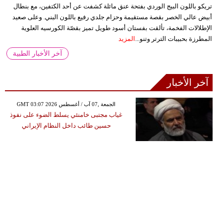
تريكو باللون البيج الوردي بفتحة عنق مائلة كشفت عن أحد الكتفين، مع بنطال
أبيض عالي الخصر بقصة مستقيمة وحزام جلدي رفيع باللون البني. وعلى صعيد
الإطلالات الفخمة، تألقت بفستان أسود طويل تميز بقصّة الكورسيه العلوية
المطرزة بحبيبات الترتر وتنو...
المزيد
آخر الأخبار الطبية
آخر الأخبار
GMT 03:07 2026 الجمعة ,07 آب / أغسطس
غياب مجتبى خامنئي يسلط الضوء على نفوذ
حسين طائب داخل النظام الإيراني