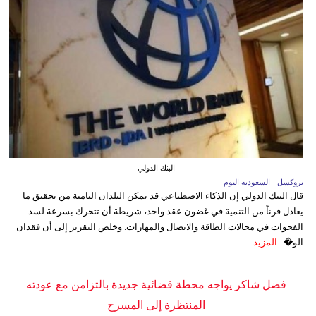
البنك الدولي
بروكسل - السعوديه اليوم
قال البنك الدولي إن الذكاء الاصطناعي قد يمكن البلدان النامية من تحقيق ما
يعادل قرناً من التنمية في غضون عقد واحد، شريطة أن تتحرك بسرعة لسد
الفجوات في مجالات الطاقة والاتصال والمهارات. وخلص التقرير إلى أن فقدان
الو�...
المزيد
فضل شاكر يواجه محطة قضائية جديدة بالتزامن مع عودته
المنتظرة إلى المسرح