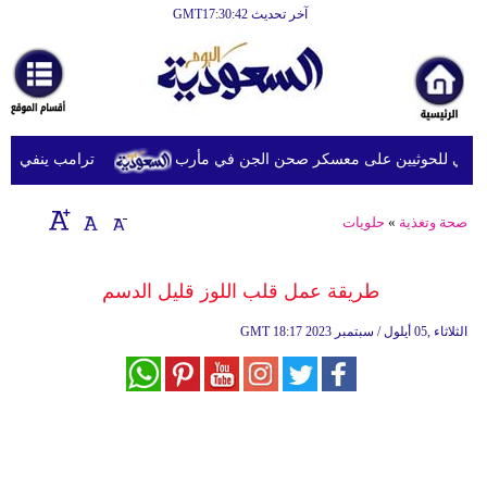
آخر تحديث GMT17:30:42
الرئيسية
أخبارعاجلة
رياضة
ي للحوثيين على معسكر صحن الجن في مأرب
ترامب ينفي تقريرا
ثقافة
إقتصاد
صحة وتغذية
»
حلويات
فن
طريقة عمل قلب اللوز قليل الدسم
وموسيقى
18:17 2023 الثلاثاء ,05 أيلول / سبتمبر
GMT
أزياء
صحة
وتغذية
سياحة