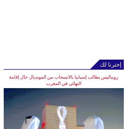
إخترنا لك
روبياليس يطالب إسبانيا بالانسحاب من المونديال حال إقامة
النهائي في المغرب