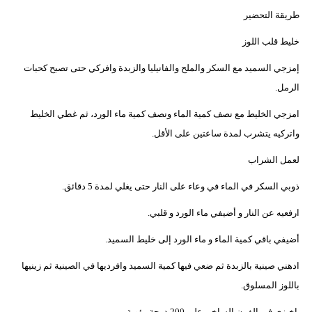
طريقة التحضير
خليط قلب اللوز
إمزجي السميد مع السكر والملح والفانيليا والزبدة وافركي حتى تصبح كحبات
الرمل.
امزجي الخليط مع نصف كمية الماء ونصف كمية ماء الورد، ثم غطي الخليط
واتركيه يتشرب لمدة ساعتين على الأقل.
لعمل الشراب
ذوبي السكر في الماء في وعاء على النار حتى يغلي لمدة 5 دقائق.
ارفعيه عن النار و أضيفي ماء الورد و قلبي.
أضيفي باقي كمية الماء و ماء الورد إلى خليط السميد.
ادهني صينية بالزبدة ثم ضعي فيها كمية السميد وافرديها في الصينية ثم زينيها
باللوز المسلوق.
إخبزي في الفرن الساخن على 200 درجة مئوية.