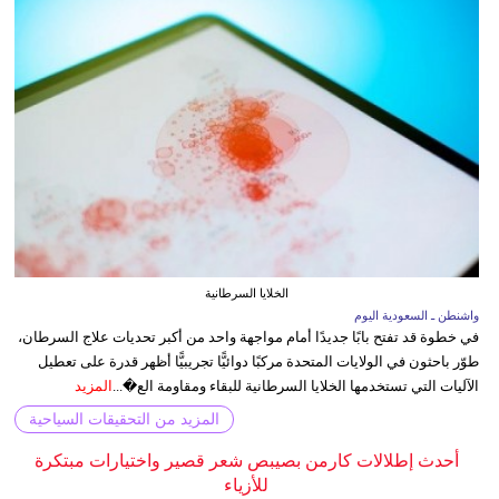
الخلايا السرطانية
واشنطن ـ السعودية اليوم
في خطوة قد تفتح بابًا جديدًا أمام مواجهة واحد من أكبر تحديات علاج السرطان،
طوّر باحثون في الولايات المتحدة مركبًا دوائيًّا تجريبيًّا أظهر قدرة على تعطيل
الآليات التي تستخدمها الخلايا السرطانية للبقاء ومقاومة الع�...
المزيد
المزيد من التحقيقات السياحية
أحدث إطلالات كارمن بصيبص شعر قصير واختيارات مبتكرة
للأزياء