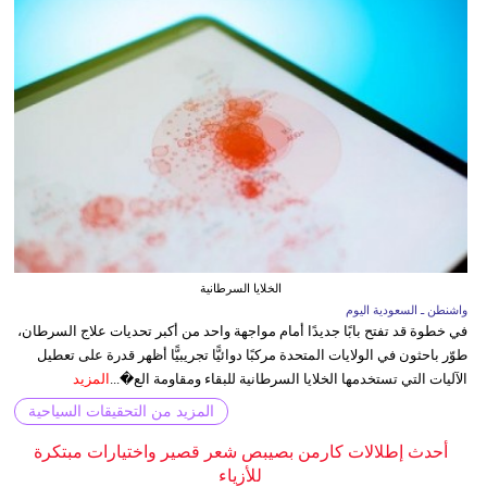
الخلايا السرطانية
واشنطن ـ السعودية اليوم
في خطوة قد تفتح بابًا جديدًا أمام مواجهة واحد من أكبر تحديات علاج السرطان،
طوّر باحثون في الولايات المتحدة مركبًا دوائيًّا تجريبيًّا أظهر قدرة على تعطيل
الآليات التي تستخدمها الخلايا السرطانية للبقاء ومقاومة الع�...
المزيد
المزيد من التحقيقات السياحية
أحدث إطلالات كارمن بصيبص شعر قصير واختيارات مبتكرة
للأزياء