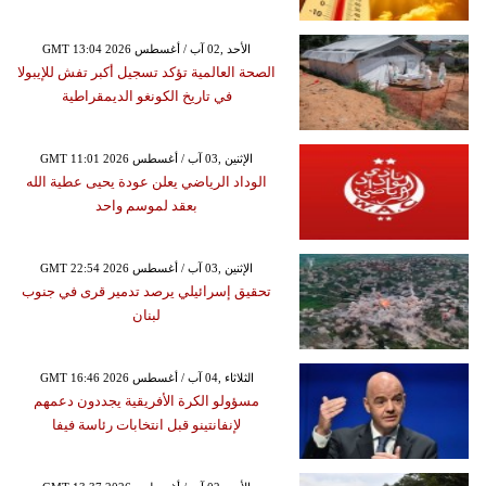
GMT 13:04 2026 الأحد ,02 آب / أغسطس
الصحة العالمية تؤكد تسجيل أكبر تفش للإيبولا
في تاريخ الكونغو الديمقراطية
GMT 11:01 2026 الإثنين ,03 آب / أغسطس
الوداد الرياضي يعلن عودة يحيى عطية الله
بعقد لموسم واحد
GMT 22:54 2026 الإثنين ,03 آب / أغسطس
تحقيق إسرائيلي يرصد تدمير قرى في جنوب
لبنان
GMT 16:46 2026 الثلاثاء ,04 آب / أغسطس
مسؤولو الكرة الأفريقية يجددون دعمهم
لإنفانتينو قبل انتخابات رئاسة فيفا