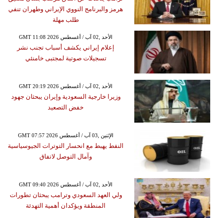
هرمز والبرنامج النووي الإيراني وطهران تنفي
طلب مهلة
GMT 11:08 2026 الأحد ,02 آب / أغسطس
إعلام إيراني يكشف أسباب تجنب نشر
تسجيلات صوتية لمجتبى خامنئي
GMT 20:19 2026 الأحد ,02 آب / أغسطس
وزيرا خارجية السعودية وإيران يبحثان جهود
خفض التصعيد
GMT 07:57 2026 الإثنين ,03 آب / أغسطس
النفط يهبط مع انحسار التوترات الجيوسياسية
وآمال التوصل لاتفاق
GMT 09:40 2026 الأحد ,02 آب / أغسطس
ولي العهد السعودي وترامب يبحثان تطورات
المنطقة ويؤكدان أهمية التهدئة