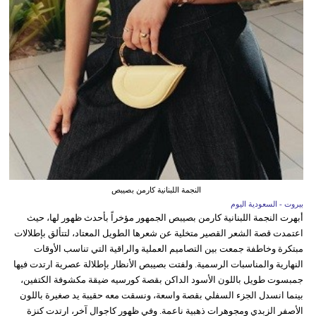
النجمة اللبنانية كارمن بصيبص
بيروت - السعودية اليوم
أبهرت النجمة اللبنانية كارمن بصيبص الجمهور مؤخراً بأحدث ظهور لها، حيث
اعتمدت قصة الشعر القصير متخلية عن شعرها الطويل المعتاد، لتتألق بإطلالات
مبتكرة وخاطفة جمعت بين التصاميم العملية والراقية التي تناسب الأوقات
النهارية والمناسبات الرسمية. ولفتت بصيبص الأنظار بإطلالة عصرية ارتدت فيها
جمبسوت طويل باللون الأسود الداكن بقصة كورسيه ضيقة مكشوفة الكتفين،
بينما انسدل الجزء السفلي بقصة واسعة، ونسقت معه حقيبة يد صغيرة باللون
الأصفر الزبدي ومجوهرات ذهبية ناعمة. وفي ظهور كاجوال آخر، ارتدت كنزة