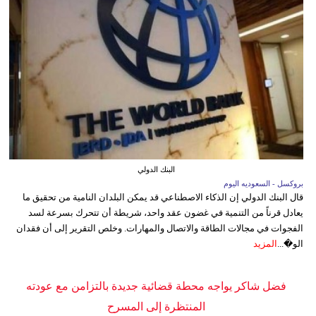
البنك الدولي
بروكسل - السعوديه اليوم
قال البنك الدولي إن الذكاء الاصطناعي قد يمكن البلدان النامية من تحقيق ما
يعادل قرناً من التنمية في غضون عقد واحد، شريطة أن تتحرك بسرعة لسد
الفجوات في مجالات الطاقة والاتصال والمهارات. وخلص التقرير إلى أن فقدان
الو�...
المزيد
فضل شاكر يواجه محطة قضائية جديدة بالتزامن مع عودته
المنتظرة إلى المسرح