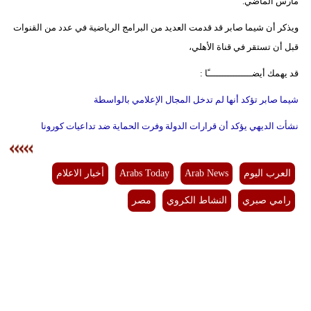
مارس الماضي.
فيديو
ويذكر أن شيما صابر قد قدمت العديد من البرامج الرياضية في عدد من القنوات
قبل أن تستقر في قناة الأهلي،
سيارات
قد يهمك أيضــــــــــــــــًا :
شيما صابر تؤكد أنها لم تدخل المجال الإعلامي بالواسطة
نشأت الديهي يؤكد أن قرارات الدولة وفرت الحماية ضد تداعيات كورونا
العرب اليوم
Arab News
Arabs Today
أخبار الاعلام
رامي صبري
النشاط الكروي
مصر