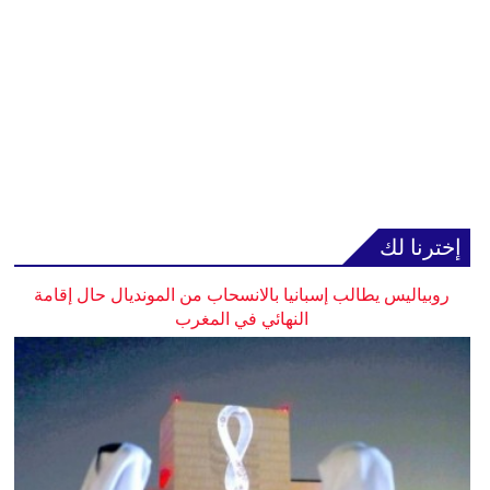
إخترنا لك
روبياليس يطالب إسبانيا بالانسحاب من المونديال حال إقامة
النهائي في المغرب