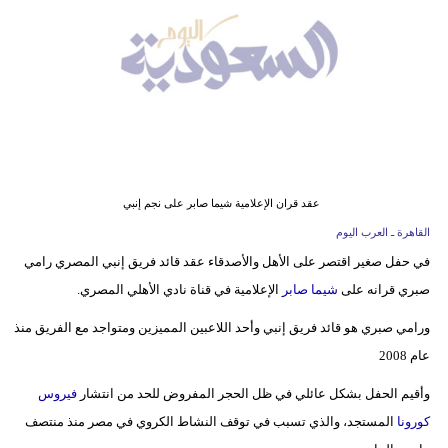
وسفر
ديكور
أخبار
إعلام
تعليم
عقد قران الإعلامية شيما صابر على نجم إنبي
مرأة
القاهرة ـ العرب اليوم
في حفل صغير اقتصر على الأهل والأصدقاء عقد قائد فريق إنبي المصري رامي
علوم
صبري قرانه على
شيما صابر
الإعلامية في قناة نادي الأهلي المصري.
وتكنولوجيا
ورامي صبري هو قائد فريق إنبي وأحد اللاعبين المميزين ومتواجد مع الفريق منذ
بيئة
عام 2008
مدوَّنات
وأقيم الحفل بشكل عائلي في ظل الحجر المفروض للحد من انتشار
فيروس
كورونا
المستجد، والذي تسبب في توقف النشاط الكروي في مصر منذ منتصف
أبراج