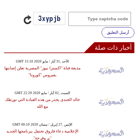
أرسل التعليق
أخبار ذات صلة
GMT 15:10 2020 الأحد ,31 أيار / مايو
مذيعة قناة "اكسترا نيوز" المصرية تعلن إصابتها
بفيروس "كورونا"
GMT 22:29 2020 السبت ,02 أيار / مايو
خالد الجندى يحذر من هذه العبادة التي تورطك
مع الله
GMT 00:10 2020 الإثنين ,27 إبريل / نيسان
الإعلامية دعاء فاروق تحتفل ببرنامجها الجديد
"بر وفرحة"