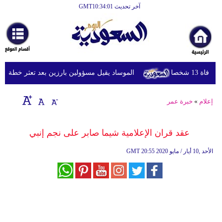
آخر تحديث GMT10:34:01
الرئيسية
أخبارعاجلة
رياضة
شخصا
الموساد يقيل مسؤولين بارزين بعد تعثر خطة مزعومة
ثقافة
إقتصاد
إعلام
»
خبرة عمر
فن
عقد قران الإعلامية شيما صابر على نجم إنبي
وموسيقى
20:55 2020 الأحد ,10 أيار / مايو
GMT
أزياء
صحة
وتغذية
سياحة