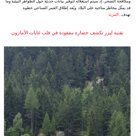
ومكافحة التصحر، إذ سيتم استغلاله لتوفير بيانات حديثة حول الظواهر البيئية وما
قد يمثّل مخاطر مناخية على البلاد. ويُعد إطلاق القمر الصناعي خطوة
تهدف...
المزيد
تقنية ليزر تكشف حضارة مفقودة في قلب غابات الأمازون