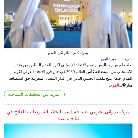
بطولة كأس العالم لكرة القدم
مدريد - السعودية اليوم
طلب لويس روبياليس رئيس الاتحاد الإسباني لكرة القدم السابق من بلاده
الانسحاب من استضافة كأس العالم 2030 في حال قرر الاتحاد الدولي لكرة
القدم "فيفا" منح ملعب الحسن الثاني في الدار البيضاء المغربية حق استضافة
مبار�...
المزيد
المزيد من التحقيقات السياحية
مركب دوائي تجريبي يعيد حساسية الخلايا السرطانية للعلاج في
نتائج واعدة