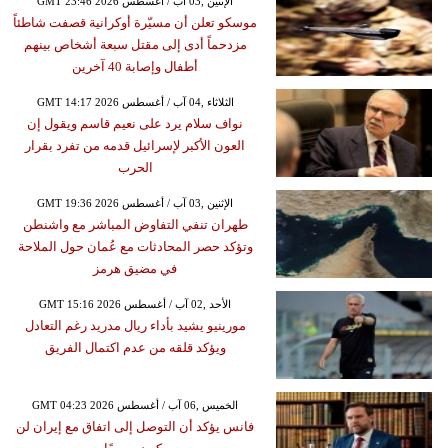
GMT 23:46 2026 الإثنين ,03 آب / أغسطس
موسكو تعلن أن مسيّرة أوكرانية قصفت شاطئاً
مزدحماً أدى إلى مقتل سبعة أشخاص بينهم
أطفال وإصابة 40 آخرين
GMT 14:17 2026 الثلاثاء ,04 آب / أغسطس
نواف سلام يرد على نعيم قاسم ويقول إن
العون الأكبر لإسرائيل قدمه من تفرد بقرار
الحرب
GMT 19:36 2026 الإثنين ,03 آب / أغسطس
طهران تنفي التفاوض المباشر مع واشنطن
وتؤكد حصر المحادثات مع عُمان حول الملاحة
في مضيق هرمز
GMT 15:16 2026 الأحد ,02 آب / أغسطس
مورينيو يشيد بأداء ريال مدريد رغم التعادل
ويؤكد قلقه من عدم اكتمال الفريق
GMT 04:23 2026 الخميس ,06 آب / أغسطس
فانس يؤكد أن التوصل إلى اتفاق مع إيران لن