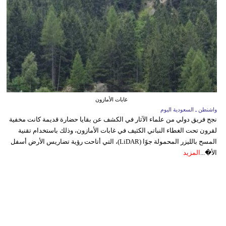
غابات الأمازون
واشنطن ـ السعودية اليوم
نجح فريق دولي من علماء الآثار في الكشف عن بقايا حضارة قديمة كانت مخفية
لقرون تحت الغطاء النباتي الكثيف في غابات الأمازون، وذلك باستخدام تقنية
المسح بالليزر المحمولة جوًا (LiDAR)، التي أتاحت رؤية تضاريس الأرض أسفل
الأ�...
المزيد