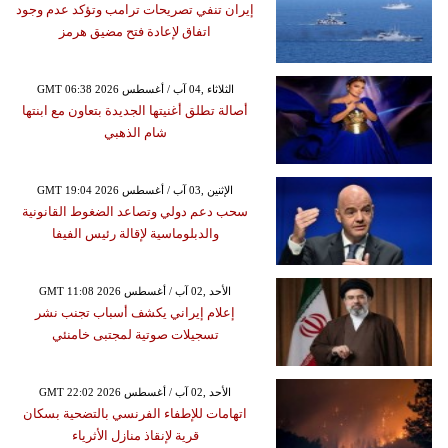
إيران تنفي تصريحات ترامب وتؤكد عدم وجود
اتفاق لإعادة فتح مضيق هرمز
GMT 06:38 2026 الثلاثاء ,04 آب / أغسطس
أصالة تطلق أغنيتها الجديدة بتعاون مع ابنتها
شام الذهبي
GMT 19:04 2026 الإثنين ,03 آب / أغسطس
سحب دعم دولي وتصاعد الضغوط القانونية
والدبلوماسية لإقالة رئيس الفيفا
GMT 11:08 2026 الأحد ,02 آب / أغسطس
إعلام إيراني يكشف أسباب تجنب نشر
تسجيلات صوتية لمجتبى خامنئي
GMT 22:02 2026 الأحد ,02 آب / أغسطس
اتهامات للإطفاء الفرنسي بالتضحية بسكان
قرية لإنقاذ منازل الأثرياء