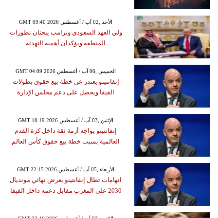
GMT 09:40 2026 الأحد ,02 آب / أغسطس
ولي العهد السعودي وترامب يبحثان تطورات
المنطقة ويؤكدان أهمية التهدئة
GMT 04:09 2026 الخميس ,06 آب / أغسطس
إنفانتينو يعتذر عن خطة بيع حقوق بطولات
الفيفا ويحصل على دعم مجلس الإدارة
GMT 10:19 2026 الإثنين ,03 آب / أغسطس
إنفانتينو يواجه أزمة ثقة داخل كرة القدم
العالمية بسبب خطة بيع حقوق كأس العالم
GMT 22:15 2026 الأربعاء ,05 آب / أغسطس
اتهامات تطال إنفانتينو بعرض نهائي مونديال
2030 على المغرب مقابل دعمه داخل الفيفا