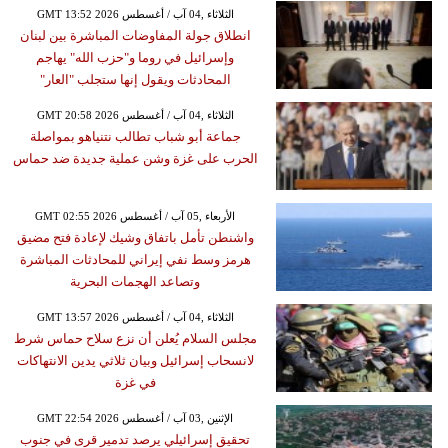
GMT 13:52 2026 الثلاثاء ,04 آب / أغسطس
انطلاق جولة المفاوضات المباشرة بين لبنان
وإسرائيل في روما و"حزب الله" يهاجم
المحادثات ويقول إنها ستجلب "العار"
GMT 20:58 2026 الثلاثاء ,04 آب / أغسطس
جماعة أبو شباب تطالب نتنياهو بمواصلة
الحرب على غزة وشن عملية جديدة ضد حماس
GMT 02:55 2026 الأربعاء ,05 آب / أغسطس
واشنطن تأمل باتفاق وشيك لإعادة فتح مضيق
هرمز وسط نفي إيراني للمحادثات المباشرة
وتصاعد الهجمات البحرية
GMT 13:57 2026 الثلاثاء ,04 آب / أغسطس
مجلس السلام يُعلن أن نزع سلاح حماس شرط
لانسحاب إسرائيل وبيان ثلاثي يدين الانتهاكات
في غزة
GMT 22:54 2026 الإثنين ,03 آب / أغسطس
تحقيق إسرائيلي يرصد تدمير قرى في جنوب