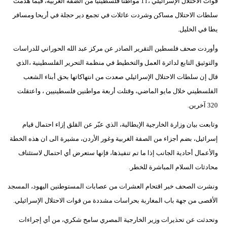
قوات الاحتلال الإسرائيلي ،11 مواطناً فلسطينيا من الضفة الغربية، فيما هدمت
فيديو
سلطات الاحتلال مساكن وشردت عائلات في تجمع دير حجلة في أريحا ومسافر
يطا في الخليل.
سيارات
وأوردت صحف فلسطين التقرير الصادر عن مركز عبد الله الحوراني للدراسات
والتوثيق التابع لدائرة العمل والتخطيط في منظمة التحرير الفلسطينية ،الذي
قال إن سلطات الاحتلال الإسرائيلي صعدت من انتهاكاتها بحق أبناء الشعب
الفلسطيني خلال مايو الماضي، وقتلت أربعة مواطنين فلسطينيين ، واعتقلت
320 آخرين.
وتابعت بيان وزارة الخارجية الإيطالية، الذي عبّر عن القلق إزاء احتمال قيام
إسرائيل، بضم أجزاء من الصفة الغربية وغور الأردن، مشيرة الى ان هذه الخطة
والأعمال أحادية الجانب إذا ما تم تنفيذها، فإنها ستعرض أي احتمال لاستئناف
محادثات السلام المباشرة للخطر.
ونشرت الصحف خبر اقتحام العشرات من عصابات المستوطنين اليهود، المسجد
الأقصى من جهة باب المغاربة بحراسات مشددة من قوات الاحتلال الإسرائيلي.
وتحدثت عن تحذيرات وزير الخارجية المصري سامح شكري، من أي إجراءات