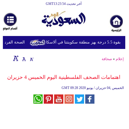
آخر تحديث GMT13:23:54
الرئيسية
أخبارعاجلة
رياضة
 منطقة سكوينتنا في ألاسكا
الصحة الفرنسية تعل
ثقافة
إقتصاد
إعلام
»
صحافة
فن
اهتمامات الصحف الفلسطينية اليوم الخميس 4 حزيران
وموسيقى
09:28 2020 الخميس ,04 حزيران / يونيو
GMT
أزياء
صحة
وتغذية
سياحة