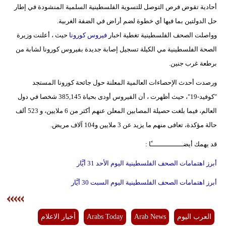
أحادية تقوض فرص التوصل للتسوية الفلسطينية السلمية المنشودة في إطار
حل الدولتين بما فيها أي خطوة لضم أراض في الضفة الغربية.
وواصلت الصحف الفلسطينية تغطية اخبار
فيروس كورونا
حيث ، أعلنت وزيرة
الصحة الفلسطينية مي الكيلة تسجيل إصابة جديدة بفيروس كورونا لشابة من
برطعة غرب جنين.
ورصدت أحدث الإحصاءات العالمية المعلنة حول جائحة كورونا المستجد
"كوفيد-19"، حيث أظهرت ، أن الفيروس أودى بحياة 385,145 شخصا في دول
العالم، فيما بلغت حصيلة المصابين المعلن عنهم أكثر من 6 ملايين، و 523 ألف
حالة مؤكدة، تعافى منهم ما يزيد عن 3 ملايين و104 آلاف مريض.
قد يهمك أيضــــــــــــــــًا :
أبرز اهتمامات الصحف الفلسطينية اليوم الأحد 31 أيَّار
أبرز اهتمامات الصحف الفلسطينية اليوم السبت 30 أيَّار
العرب اليوم
Arab News
Arabs Today
أخبار الاعلام