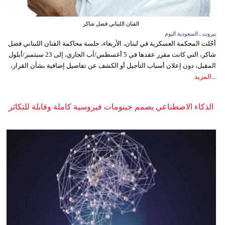
الفنان اللبناني فضل شاكر
بيروت ـ السعودية اليوم
أجّلت المحكمة العسكرية في لبنان، الأربعاء، جلسة محاكمة الفنان اللبناني فضل
شاكر، التي كانت مقرر عقدها في 5 أغسطس/آب الجاري، إلى 23 سبتمبر/أيلول
المقبل، دون إعلان أسباب التأجيل أو الكشف عن تفاصيل إضافية بشأن القرار،
...
المزيد
الذكاء الاصطناعي يصمم جينومات فيروسية كاملة وقابلة للتكاثر