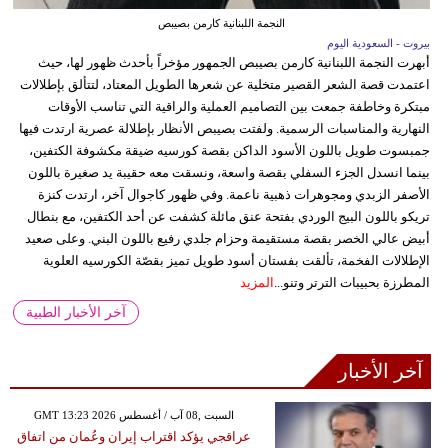
النجمة اللبنانية كارمن بصيبص
بيروت - السعودية اليوم
أبهرت النجمة اللبنانية كارمن بصيبص الجمهور مؤخراً بأحدث ظهور لها، حيث
اعتمدت قصة الشعر القصير متخلية عن شعرها الطويل المعتاد، لتتألق بإطلالات
مبتكرة وخاطفة جمعت بين التصاميم العملية والراقية التي تناسب الأوقات
النهارية والمناسبات الرسمية. ولفتت بصيبص الأنظار بإطلالة عصرية ارتدت فيها
جمبسوت طويل باللون الأسود الداكن بقصة كورسيه ضيقة مكشوفة الكتفين،
بينما انسدل الجزء السفلي بقصة واسعة، ونسقت معه حقيبة يد صغيرة باللون
الأصفر الزبدي ومجوهرات ذهبية ناعمة. وفي ظهور كاجوال آخر، ارتدت كنزة
تريكو باللون البيج الوردي بفتحة عنق مائلة كشفت عن أحد الكتفين، مع بنطال
أبيض عالي الخصر بقصة مستقيمة وحزام جلدي رفيع باللون البني. وعلى صعيد
الإطلالات الفخمة، تألقت بفستان أسود طويل تميز بقصّة الكورسيه العلوية
المطرزة بحبيبات الترتر وتنو...
المزيد
آخر الأخبار الطبية
آخر الأخبار
GMT 13:23 2026 السبت ,08 آب / أغسطس
عراقجي يؤكد اقتراب إيران وعُمان من اتفاق