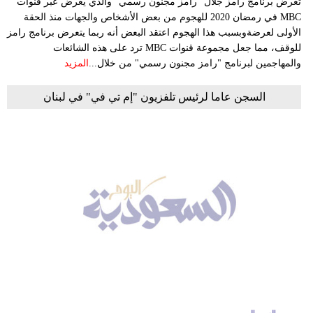
تعرض برنامج رامز جلال "رامز مجنون رسمي "والذي يعرض عبر قنوات
MBC في رمضان 2020 للهجوم من بعض الأشخاص والجهات منذ الحقة
الأولى لعرضةوبسبب هذا الهجوم اعتقد البعض أنه ربما يتعرض برنامج رامز
للوقف، مما جعل مجموعة قنوات MBC ترد على هذه الشائعات
والمهاجمين لبرنامج "رامز مجنون رسمي" من خلال...
المزيد
السجن عاما لرئيس تلفزيون "إم تي في" في لبنان