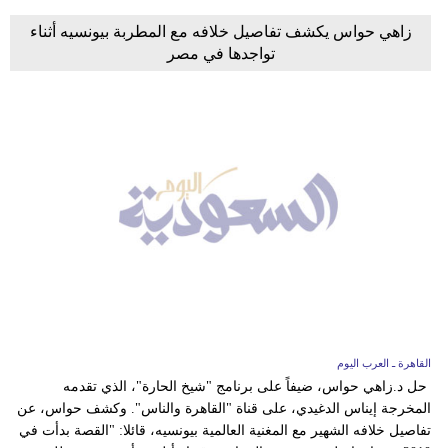
زاهي حواس يكشف تفاصيل خلافه مع المطربة بيونسيه أثناء
تواجدها في مصر
القاهرة ـ العرب اليوم
حل د.زاهي حواس، ضيفاً على برنامج "شيخ الحارة"، الذي تقدمه
المخرجة إيناس الدغيدي، على قناة "القاهرة والناس". وكشف حواس، عن
تفاصيل خلافه الشهير مع المغنية العالمية بيونسيه، قائلا: "القصة بدأت في