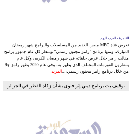
وسفر
ديكور
أخبار
القاهرة - العرب اليوم
إعلام
تعرض قناة MBC مصر، العديد من المسلسلات والبرامج شهر رمضان
المبارك، ومنها برنامج "رامز مجنون رسمي" وينتظر كل عام جمهور برامج
تعليم
مقالب رامز جلال عرض حلقاته في شهر رمضان الكريم، وكل عام
ينتظرون الفورمات المختلف الذي يظهر به، وفي عام 2020 يظهر رامز جلا
مرأة
من خلال برنامج رامز مجنون رسمي،...
المزيد
علوم
توقيف بث برنامج ديني إثر فتوى بشأن زكاة الفطر في الجزائر
وتكنولوجيا
بيئة
مدوَّنات
أبراج