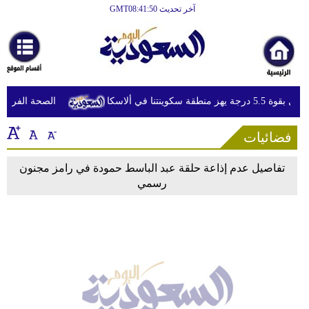
آخر تحديث GMT08:41:50
الرئيسية
أخبارعاجلة
رياضة
 5.5 درجة يهز منطقة سكوينتنا في ألاسكا
الصحة الفرنسية 
ثقافة
فضائيات
إقتصاد
فن
تفاصيل عدم إذاعة حلقة عبد الباسط حمودة في رامز مجنون
رسمي
وموسيقى
أزياء
صحة
وتغذية
سياحة