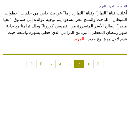
القاهرة ـ العرب اليوم
أعلنت قناة “النهار” وقناة “النهار دراما” عن بث خاص من حلقات "خطوات
الشيطان" للباحث والمنتج معز مسعود يتم توجيه عوائده إلى صندوق "تحيا
مصر" لصالح الأسر المتضررة من “فيروس كورونا” وذلك تزامنا مع بداية
شهر رمضان المعظم . البرنامج الدرامي الذي حظى بشهرة واسعة حيث
قدم لأول مرة نوع جديد...
المزيد
5
4
3
2
1