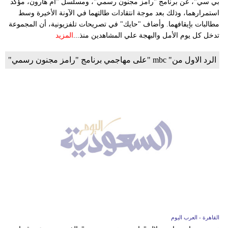
بي سي"، عن برنامج "رامز مجنون رسمي"، ومسلسل "أم هارون، مؤكد
استمرارهما، وذلك بعد موجة انتقادات طالتهما في الآونة الأخيرة وسط
مطالبات بإيقافهما. وأضاف "حايك" في تصريحات تلفزيونية، أن المجموعة
تدخل كل يوم الأمل والبهجة علي المشاهدين منذ...
المزيد
الرد الاول من" mbc "على مهاجمي برنامج "رامز مجنون رسمي"
القاهرة - العرب اليوم