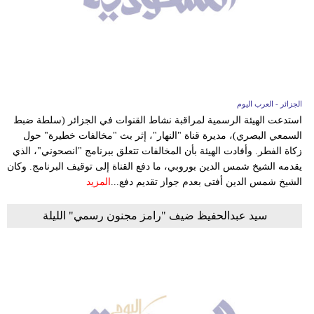
فيديو
سيارات
الجزائر - العرب اليوم
استدعت الهيئة الرسمية لمراقبة نشاط القنوات في الجزائر (سلطة ضبط
السمعي البصري)، مديرة قناة "النهار"، إثر بث "مخالفات خطيرة" حول
زكاة الفطر. وأفادت الهيئة بأن المخالفات تتعلق ببرنامج "انصحوني"، الذي
يقدمه الشيخ شمس الدين بوروبي، ما دفع القناة إلى توقيف البرنامج. وكان
الشيخ شمس الدين أفتى بعدم جواز تقديم دفع...
المزيد
سيد عبدالحفيظ ضيف "رامز مجنون رسمي" الليلة