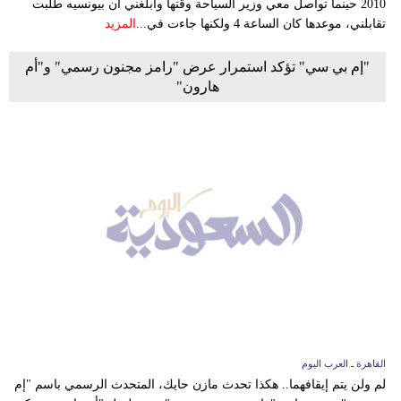
2010 حينما تواصل معي وزير السياحة وقتها وأبلغني أن بيونسيه طلبت
تقابلني، موعدها كان الساعة 4 ولكنها جاءت في...
المزيد
"إم بي سي" تؤكد استمرار عرض "رامز مجنون رسمي" و"أم
هارون"
القاهرة ـ العرب اليوم
لم ولن يتم إيقافهما.. هكذا تحدث مازن حايك، المتحدث الرسمي باسم "إم