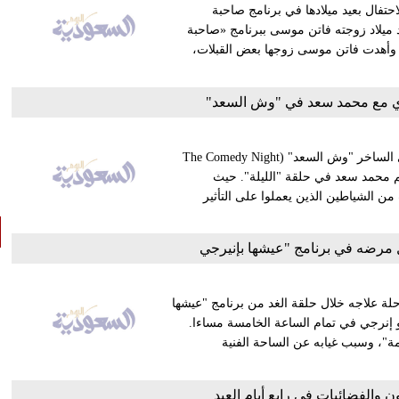
تفال بعيد ميلادها في برنامج صاحبة
 ميلاد زوجته فاتن موسى ببرنامج «صاحبة
دة» تقديم الإعلامية إسعاد يونس، المذاع على فضائية «dmc»، وأهدت فاتن موسى زوجها بعض القبلات،
ري مع محمد سعد في "وش السعد"
في حلقة خاصة ومميزة من حلقات "المسرح – البرنامج" الكوميدي الساخر "وش السعد" (The Comedy Night
نجم محمد سعد في حلقة "الليلة". حيث
الشياطين الذين يعملوا على التأثير
مرضه في برنامج "عيشها بإنيرجي
علاجه خلال حلقة الغد من برنامج "عيشها
و إنرجي في تمام الساعة الخامسة مساءا.
ة"، وسبب غيابه عن الساحة الفنية
ون والفضائيات في رابع أيام العيد