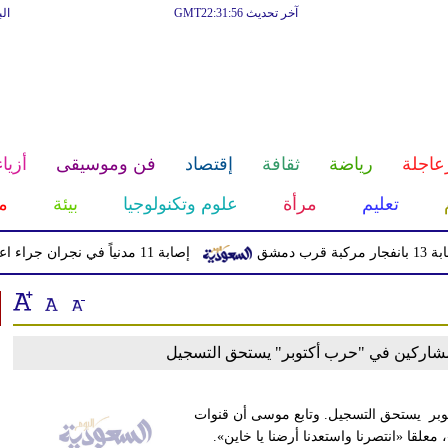
آخر تحديث GMT22:31:56
ال
عاجلة
رياضة
ثقافة
إقتصاد
فن وموسيقى
أزياء
تعليم
مرأة
علوم وتكنولوجيا
بيئة
م
إصابة 11 مدنياً في نجران جراء اعتداءات حوثية بالمقذوفات
مشاركين في "حرب أكتوبر" يستحق التسجيل
وبر يستحق التسجيل. وتابع موسى أن قنوات
علقا «انتصرنا واستعدنا أرضنا يا خاين».