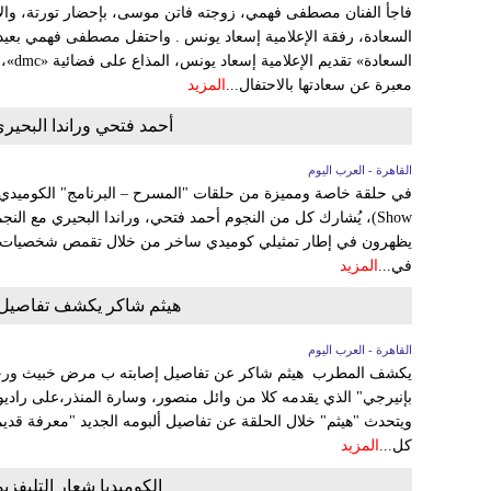
فاجأ الفنان مصطفى فهمي، زوجته فاتن موسى، بإحضار تورتة، والاح
السعادة، رفقة الإعلامية إسعاد يونس . واحتفل مصطفى فهمي بعيد
السعا
معبرة عن سعادتها بالاحتفال...
المزيد
أحمد فتحي وراندا البحي
القاهرة - العرب اليوم
Show)، يُشارك كل من النجوم أحمد فتحي، وراندا البحيري مع ال
يظهرون في إطار تمثيلي كوميدي ساخر من خلال تقمص شخصيات من 
في...
المزيد
هيثم شاكر يكشف تفاصيل 
القاهرة - العرب اليوم
يكشف المطرب هيثم شاكر عن تفاصيل إصابته ب مرض خبيث ورحلة 
بإنيرجي" الذي يقدمه كلا من وائل منصور، وسارة المنذر،على رادي
ويتحدث "هيثم" خلال الحلقة عن تفاصيل ألبومه الجديد "معرفة قديم
كل...
المزيد
الكوميديا شعار التليفزي