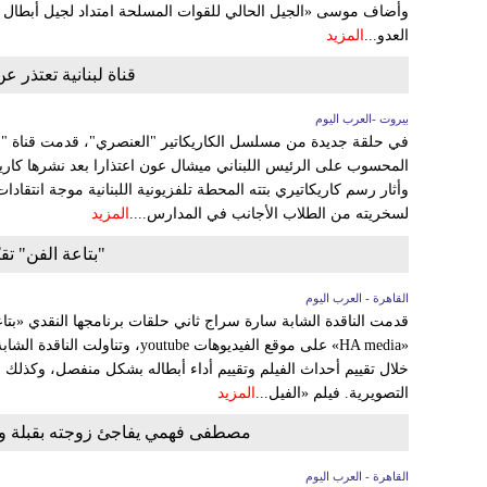
وأضاف موسى «الجيل الحالي للقوات المسلحة امتداد لجيل أبطال أ
العدو...
المزيد
قناة لبنانية تعتذر ع
بيروت -العرب اليوم
في حلقة جديدة من مسلسل الكاريكاتير "العنصري"، قدمت قناة "أو ت
المحسوب على الرئيس اللبناني ميشال عون اعتذارا بعد نشرها كاريكا
وأثار رسم كاريكاتيري بتته المحطة تلفزيونية اللبنانية موجة انتقاد
لسخريته من الطلاب الأجانب في المدارس....
المزيد
"بتاعة الفن" تقيّ
القاهرة - العرب اليوم
قدمت الناقدة الشابة سارة سراج ثاني حلقات برنامجها النقدي «بتاع
خلال تقييم أحداث الفيلم وتقييم أداء أبطاله بشكل منفصل، وكذلك
التصويرية. فيلم «الفيل...
المزيد
مصطفى فهمي يفاجئ زوجته بقبلة ويح
القاهرة - العرب اليوم