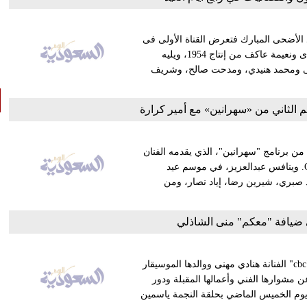
يد الأضحى المبارك فتعرض القناة الأولى فى
رابع أيام العيد ١،٠٠ ظهرا فيلم «أربع بنات وضابط» بطولة أنور وجدى ونعيمة عاكف من إنتاج 1954، ويليه
ه، وحسن حسنى ومحمد هنيدي، ومدحت صالح، وشريف
 الثاني من «سهرانين» مع أمير كرارة
من برنامج "سهرانين"، الذي يقدمه الفنان
أمير كراره، والمقرر إنطلاقه خلال الفترة المقبلة، عبر شاشة ON E. وينافس عبدالعزيز، في موسم عيد
 نيللي كريم، هند صبري، شيرين رضا، إياد نصار، ومن
ي ضيافة "معكم" منى الشاذلي
تستضيف الإعلامية منى الشاذلي مقدمة برنامج "معكم" على قناة "cbc" الفنانة هنادي مهنى ووالدها الموسيقار
مشوارها الفني وأعمالها المقبلة ودور
 يوم الخميس الماضي بحلقة النجمة ياسمين