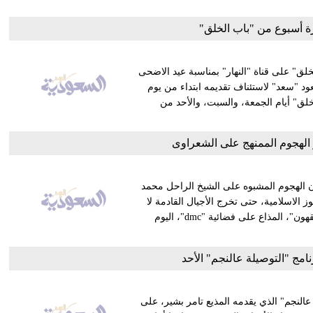
 أسبوع من "باب الخلق"
ق" على قناة "النهار" بمناسبة عيد الاضحى
ود "سعد" لاستئناف تقديمه ابتداء من يوم
خلق" أيام الجمعة، والسبت، والأحد من
الهجوم الممنهج على الشعراوى
ن الهجوم المشبوه على الشيخ الراحل محمد
الاسلامية، حتى تخرج الأجيال القادمة لا
تعرف شيئا عن الدين. وتابع الجندى، خلال حلقة برنامجه "لعلهم يفقهون"، المذاع على فضائية "dmc"، اليوم
نامج "التوصيلة عالنجم" الأحد
 عالنجم" الذي يقدمه المذيع تامر بشير، على