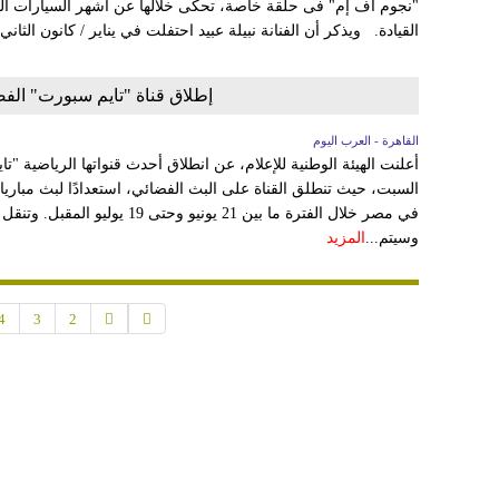
"نجوم أف إم" فى حلقة خاصة، تحكى خلالها عن أشهر السيارات التي 
القيادة. ويذكر أن الفنانة نبيلة عبيد احتفلت في يناير / كانون الثاني
إطلاق قناة "تايم سبورت" الفض
القاهرة - العرب اليوم
أعلنت الهيئة الوطنية للإعلام، عن انطلاق أحدث قنواتها الرياضية 
السبت، حيث تنطلق القناة على البث الفضائي، استعدادًا لبث مباريا
في مصر خلال الفترة ما بين 21 يونيو 
وسيتم...
المزيد
4
3
2