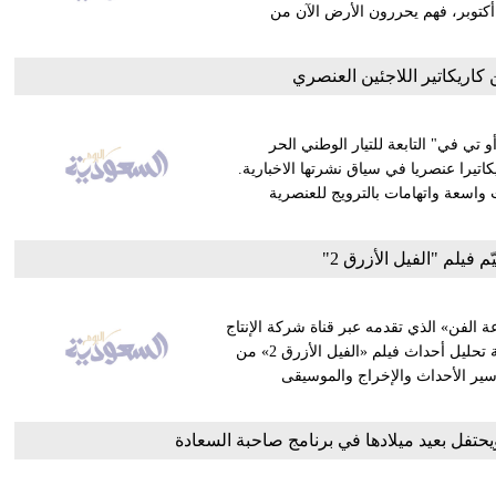
كتوبر، فهم يحررون الأرض الآن من
ن كاريكاتير اللاجئين العنصري
ي في" التابعة للتيار الوطني الحر
تيرا عنصريا في سياق نشرتها الاخبارية.
ات واسعة واتهامات بالترويج للعنصرية
م فيلم "الفيل الأزرق 2"
ة الفن» الذي تقدمه عبر قناة شركة الإنتاج
«HA media» على موقع الفيديوهات youtube، وتناولت الناقدة الشابة تحليل أحداث فيلم «الفيل الأزرق 2» من
 سير الأحداث والإخراج والموسيقى
تفل بعيد ميلادها في برنامج صاحبة السعادة