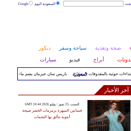
بحث
السعودية اليوم
Google
صحة وتغذية
سياحة وسفر
ديكور
دونات
أبراج
فيديو
سيارات
باريس سان جيرمان يضم ماجنيس أكليوش رسمياً
آخر الأخبار
GMT 10:44 2026 السبت ,25 تموز / يوليو
فساتين السهرة بزمزمات الخصر صيحة
أنثوية تتألق بها النجمات