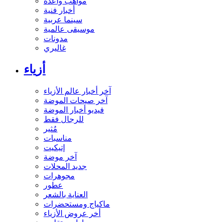
مواهب واعدة
أخبار فنية
سينما عربية
موسيقى عالمية
مدونات
غاليري
أزياء
آخر أخبار عالم الأزياء
آخر صيحات الموضة
فيديو أخبار الموضة
للرجال فقط
مُثير
مناسبات
إتيكيت
آخر موضة
جديد المحلات
مجوهرات
عطور
العناية بالشعر
ماكياج ومستحضرات
أخر عروض الأزياء