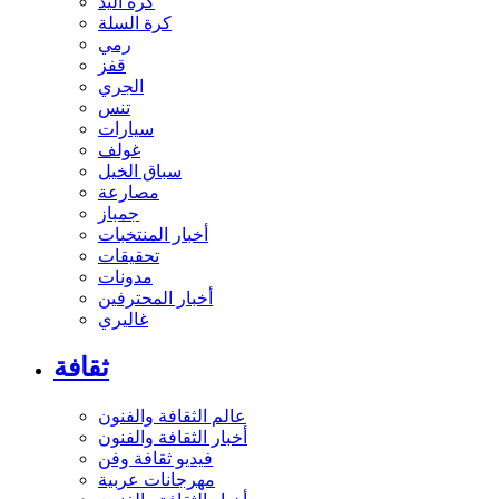
كرة اليد
كرة السلة
رمي
قفز
الجري
تنس
سيارات
غولف
سباق الخيل
مصارعة
جمباز
أخبار المنتخبات
تحقيقات
مدونات
أخبار المحترفين
غاليري
ثقافة
عالم الثقافة والفنون
أخبار الثقافة والفنون
فيديو ثقافة وفن
مهرجانات عربية