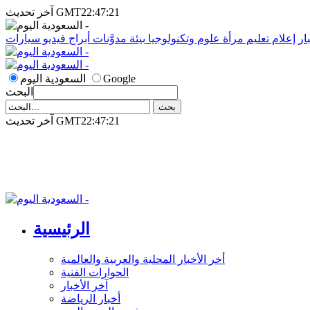
آخر تحديث GMT22:47:21
ار
إعلام
تعليم
مرأة
علوم وتكنولوجيا
بيئة
مدوَّنات
أبراج
فيديو
سيارات
Google
السعودية اليوم
البحث
آخر تحديث GMT22:47:21
الرئيسية
أخر الأخبار المحلية والعربية والعالمية
الحوارات الفنية
آخر الأخبار
أخبار الرياضة