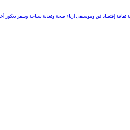
ة
ثقافة
إقتصاد
فن وموسيقى
أزياء
صحة وتغذية
سياحة وسفر
ديكور
أخب