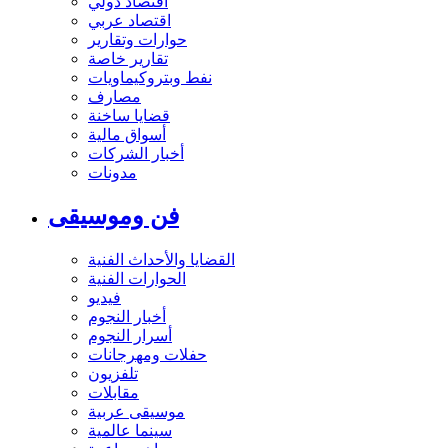
اقتصاد دولي
اقتصاد عربي
حوارات وتقارير
تقارير خاصة
نفط وبتروكيماويات
مصارف
قضايا ساخنة
أسواق مالية
أخبار الشركات
مدونات
فن وموسيقى
القضايا والأحداث الفنية
الحوارات الفنية
فيديو
أخبار النجوم
أسرار النجوم
حفلات ومهرجانات
تلفزيون
مقابلات
موسيقى عربية
سينما عالمية