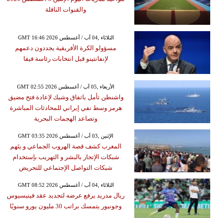
والقنوات الناقلة
GMT 16:46 2026 الثلاثاء ,04 آب / أغسطس
مسؤولو الكرة الأفريقية يجددون دعمهم
لإنفانتينو قبل انتخابات رئاسة فيفا
GMT 02:55 2026 الأربعاء ,05 آب / أغسطس
واشنطن تأمل باتفاق وشيك لإعادة فتح مضيق
هرمز وسط نفي إيراني للمحادثات المباشرة
وتصاعد الهجمات البحرية
GMT 03:35 2026 الإثنين ,03 آب / أغسطس
المغرب كشف قصة الهروب الجماعي و يتَهم
شبكات الإتجار بالبشر و التهريب بإستخدام
شبكات التواصل الإجتماعي للتحريض
GMT 08:52 2026 الثلاثاء ,04 آب / أغسطس
ريال مدريد يرفع عرضه لتجديد عقد فينيسيوس
وجونيور يتمسك براتب 30 مليون يورو سنويًا