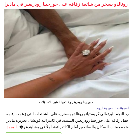
رونالدو يسخر من شائعة زفافه على جورجينا رودريغيز في ماديرا
جورجينا رودريغز وخاتمها المثير للتساؤلات
لشبونة - السعودية اليوم
رد النجم البرتغالي كريستيانو رونالدو بسخرية على الشائعات التي زعمت إقامة
حفل زفافه على جورجينا رودريغيز، السبت، في كاتدرائية فونشال بجزيرة ماديرا.
وتجمع مئات السكان والسائحين أمام الكاتدرائية، أملاً في مشاهدة ر�...
المزيد