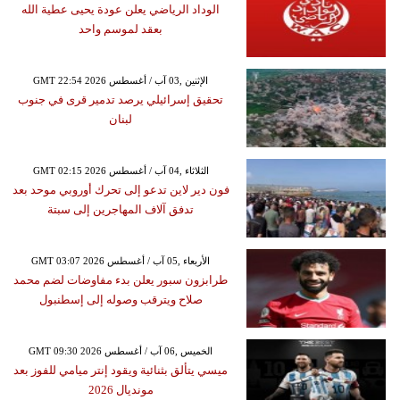
الوداد الرياضي يعلن عودة يحيى عطية الله
بعقد لموسم واحد
GMT 22:54 2026 الإثنين ,03 آب / أغسطس
تحقيق إسرائيلي يرصد تدمير قرى في جنوب
لبنان
GMT 02:15 2026 الثلاثاء ,04 آب / أغسطس
فون دير لاين تدعو إلى تحرك أوروبي موحد بعد
تدفق آلاف المهاجرين إلى سبتة
GMT 03:07 2026 الأربعاء ,05 آب / أغسطس
طرابزون سبور يعلن بدء مفاوضات لضم محمد
صلاح ويترقب وصوله إلى إسطنبول
GMT 09:30 2026 الخميس ,06 آب / أغسطس
ميسي يتألق بثنائية ويقود إنتر ميامي للفوز بعد
مونديال 2026