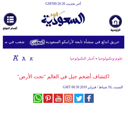
آخر تحديث GMT09:20:20
الرئيسية
أخبارعاجلة
رياضة
 حريق اندلع في منشأة تابعة لأرامكو السعودية
شغب في سجون سريلانكا يودي ب
ثقافة
إقتصاد
علوم-وتكنولوجيا
»
أخبار التكنولوجيا
فن
اكتشاف أضخم جبل في العالم "تحت الأرض"
وموسيقى
00:59 2019 السبت ,16 شباط / فبراير
GMT
أزياء
صحة
وتغذية
سياحة