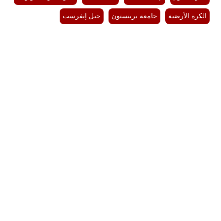
الكرة الأرضية
جامعة برينستون
جبل إيفرست