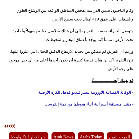
وقام الباحثون ضمن الدراسة بفحص المناطق الواقعة بين الوشاح العلوي
والسفلي، على عمق 410 أميال تحت سطح الأرض.
وتوصل الخبراء، بحسب التقرير، إلى أن هناك سلاسل جبلية وسهولاً وأخاديد
تحت الأرض، تماماً كما يوجد بأعماق البحار والمحيطات.
ورغم أن الفريق لم يتمكن من تحديد الارتفاع الدقيق للجبال التي عثروا عليها،
فإن التقرير أكد أن هناك فرصة كبيرة أن يكون أحدها أعلى من أي جبل موجود
على وجه الأرض.
قد يهمك أيضــــــــــــــــًا
- الوكالة الفضائية الأوروبية تنشر فيديو مُذهل للكرة الأرضية
- مقتل متسلقة أسترالية أثناء هبوطها من قمة إيفرست
العرب اليوم
Arabs Today
Arab News
اخر اخبار التكنولوجيا