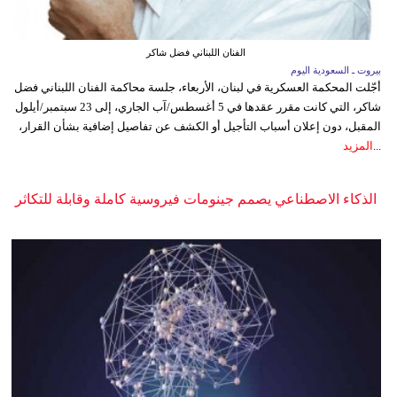
الفنان اللبناني فضل شاكر
بيروت ـ السعودية اليوم
أجّلت المحكمة العسكرية في لبنان، الأربعاء، جلسة محاكمة الفنان اللبناني فضل
شاكر، التي كانت مقرر عقدها في 5 أغسطس/آب الجاري، إلى 23 سبتمبر/أيلول
المقبل، دون إعلان أسباب التأجيل أو الكشف عن تفاصيل إضافية بشأن القرار،
...
المزيد
الذكاء الاصطناعي يصمم جينومات فيروسية كاملة وقابلة للتكاثر