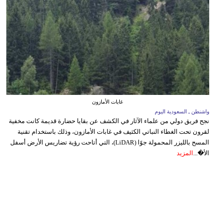
غابات الأمازون
واشنطن ـ السعودية اليوم
نجح فريق دولي من علماء الآثار في الكشف عن بقايا حضارة قديمة كانت مخفية
لقرون تحت الغطاء النباتي الكثيف في غابات الأمازون، وذلك باستخدام تقنية
المسح بالليزر المحمولة جوًا (LiDAR)، التي أتاحت رؤية تضاريس الأرض أسفل
الأ�...
المزيد