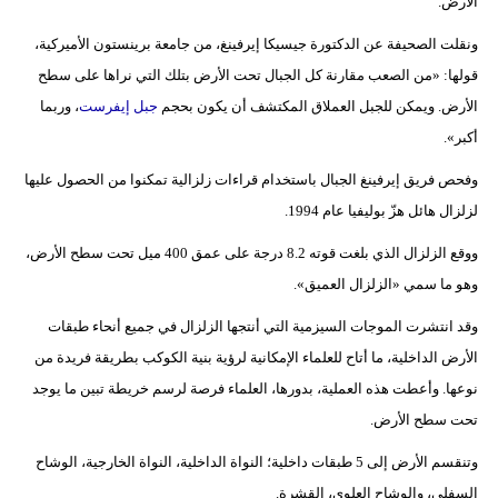
الأرض.
فيديو
ونقلت الصحيفة عن الدكتورة جيسيكا إيرفينغ، من جامعة برينستون الأميركية،
قولها: «من الصعب مقارنة كل الجبال تحت الأرض بتلك التي نراها على سطح
سيارات
الأرض. ويمكن للجبل العملاق المكتشف أن يكون بحجم
جبل إيفرست
، وربما
أكبر».
وفحص فريق إيرفينغ الجبال باستخدام قراءات زلزالية تمكنوا من الحصول عليها
لزلزال هائل هزّ بوليفيا عام 1994.
ووقع الزلزال الذي بلغت قوته 8.2 درجة على عمق 400 ميل تحت سطح الأرض،
وهو ما سمي «الزلزال العميق».
وقد انتشرت الموجات السيزمية التي أنتجها الزلزال في جميع أنحاء طبقات
الأرض الداخلية، ما أتاح للعلماء الإمكانية لرؤية بنية الكوكب بطريقة فريدة من
نوعها. وأعطت هذه العملية، بدورها، العلماء فرصة لرسم خريطة تبين ما يوجد
تحت سطح الأرض.
وتنقسم الأرض إلى 5 طبقات داخلية؛ النواة الداخلية، النواة الخارجية، الوشاح
السفلي، والوشاح العلوي، القشرة.