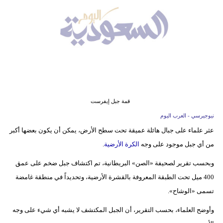
وسفر
ديكور
أخبار
إعلام
تعليم
قمة جبل إيفرست
مرأة
نيوجيرسي - العرب اليوم
عثر علماء على جبال هائلة عميقة تحت سطح الأرض، يمكن أن يكون بعضها أكبر
علوم
من أي جبل موجود على وجه
الكرة الأرضية
.
وتكنولوجيا
وبحسب تقرير لصحيفة «الصن» البريطانية، تم اكتشاف جبل ضخم على عمق
بيئة
400 ميل تحت الطبقة المعروفة بالقشرة الأرضية، وتحديداً في منطقة غامضة
تسمى «الوشاح».
مدوَّنات
وأوضح العلماء، بحسب التقرير، أن الجبل المكتشف لا يشبه أي شيء على وجه
أبراج