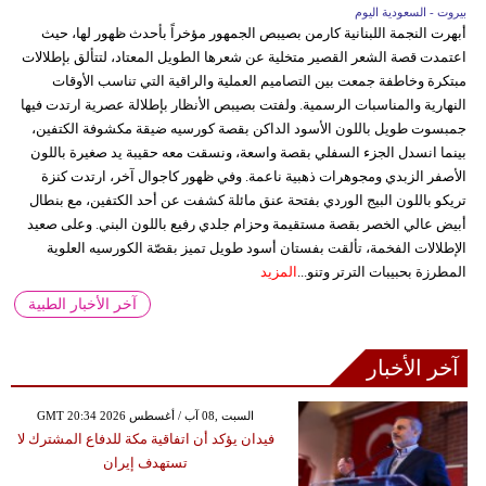
بيروت - السعودية اليوم
أبهرت النجمة اللبنانية كارمن بصيبص الجمهور مؤخراً بأحدث ظهور لها، حيث
اعتمدت قصة الشعر القصير متخلية عن شعرها الطويل المعتاد، لتتألق بإطلالات
مبتكرة وخاطفة جمعت بين التصاميم العملية والراقية التي تناسب الأوقات
النهارية والمناسبات الرسمية. ولفتت بصيبص الأنظار بإطلالة عصرية ارتدت فيها
جمبسوت طويل باللون الأسود الداكن بقصة كورسيه ضيقة مكشوفة الكتفين،
بينما انسدل الجزء السفلي بقصة واسعة، ونسقت معه حقيبة يد صغيرة باللون
الأصفر الزبدي ومجوهرات ذهبية ناعمة. وفي ظهور كاجوال آخر، ارتدت كنزة
تريكو باللون البيج الوردي بفتحة عنق مائلة كشفت عن أحد الكتفين، مع بنطال
أبيض عالي الخصر بقصة مستقيمة وحزام جلدي رفيع باللون البني. وعلى صعيد
الإطلالات الفخمة، تألقت بفستان أسود طويل تميز بقصّة الكورسيه العلوية
المطرزة بحبيبات الترتر وتنو...
المزيد
آخر الأخبار الطبية
آخر الأخبار
GMT 20:34 2026 السبت ,08 آب / أغسطس
فيدان يؤكد أن اتفاقية مكة للدفاع المشترك لا
تستهدف إيران