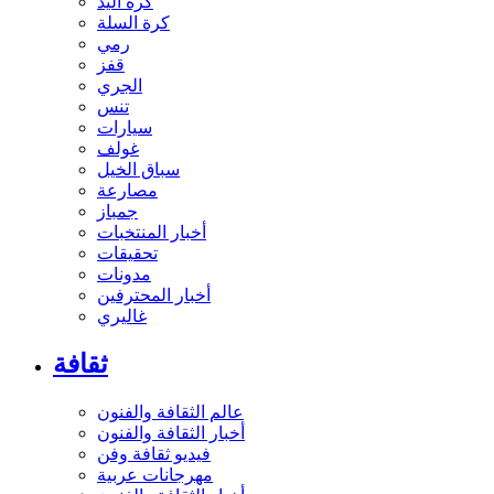
كرة اليد
كرة السلة
رمي
قفز
الجري
تنس
سيارات
غولف
سباق الخيل
مصارعة
جمباز
أخبار المنتخبات
تحقيقات
مدونات
أخبار المحترفين
غاليري
ثقافة
عالم الثقافة والفنون
أخبار الثقافة والفنون
فيديو ثقافة وفن
مهرجانات عربية