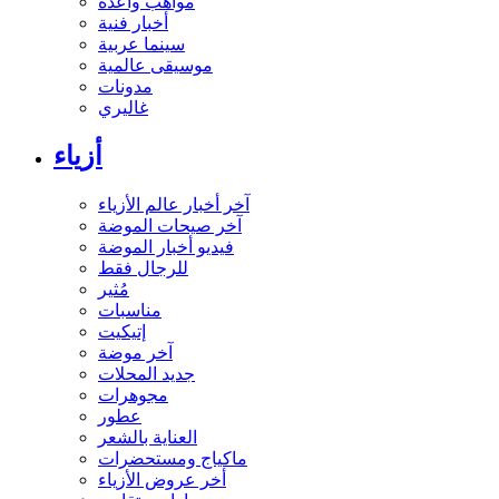
مواهب واعدة
أخبار فنية
سينما عربية
موسيقى عالمية
مدونات
غاليري
أزياء
آخر أخبار عالم الأزياء
آخر صيحات الموضة
فيديو أخبار الموضة
للرجال فقط
مُثير
مناسبات
إتيكيت
آخر موضة
جديد المحلات
مجوهرات
عطور
العناية بالشعر
ماكياج ومستحضرات
أخر عروض الأزياء