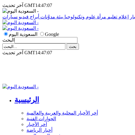
آخر تحديث GMT14:47:07
ار
إعلام
تعليم
مرأة
علوم وتكنولوجيا
بيئة
مدوَّنات
أبراج
فيديو
سيارات
Google
السعودية اليوم
البحث
آخر تحديث GMT14:47:07
الرئيسية
أخر الأخبار المحلية والعربية والعالمية
الحوارات الفنية
آخر الأخبار
أخبار الرياضة