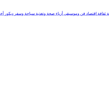
ة
ثقافة
إقتصاد
فن وموسيقى
أزياء
صحة وتغذية
سياحة وسفر
ديكور
أخب