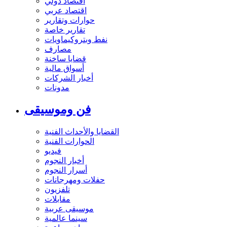
اقتصاد دولي
اقتصاد عربي
حوارات وتقارير
تقارير خاصة
نفط وبتروكيماويات
مصارف
قضايا ساخنة
أسواق مالية
أخبار الشركات
مدونات
فن وموسيقى
القضايا والأحداث الفنية
الحوارات الفنية
فيديو
أخبار النجوم
أسرار النجوم
حفلات ومهرجانات
تلفزيون
مقابلات
موسيقى عربية
سينما عالمية