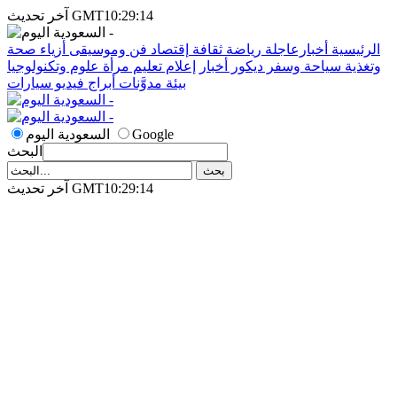
آخر تحديث GMT10:29:14
الرئيسية
أخبارعاجلة
رياضة
ثقافة
إقتصاد
فن وموسيقى
أزياء
صحة
وتغذية
سياحة وسفر
ديكور
أخبار
إعلام
تعليم
مرأة
علوم وتكنولوجيا
بيئة
مدوَّنات
أبراج
فيديو
سيارات
Google
السعودية اليوم
البحث
آخر تحديث GMT10:29:14