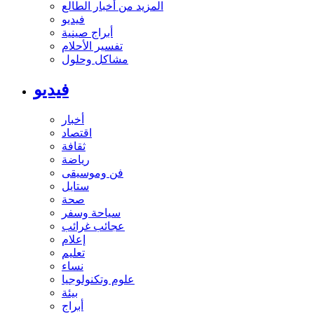
المزيد من أخبار الطالع
فيديو
أبراج صينية
تفسير الأحلام
مشاكل وحلول
فيديو
أخبار
اقتصاد
ثقافة
رياضة
فن وموسيقى
ستايل
صحة
سياحة وسفر
عجائب غرائب
إعلام
تعليم
نساء
علوم وتكنولوجيا
بيئة
أبراج