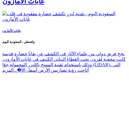
غابات الأمازون
غابات الأمازون
واشنطن ـ السعودية اليوم
نجح فريق دولي من علماء الآثار في الكشف عن بقايا حضارة قديمة
كانت مخفية لقرون تحت الغطاء النباتي الكثيف في غابات الأمازون،
وذلك باستخدام تقنية المسح بالليزر المحمولة جوًا (LiDAR)، التي
أتاحت رؤية تضاريس الأرض أسفل الأ�...
المزيد