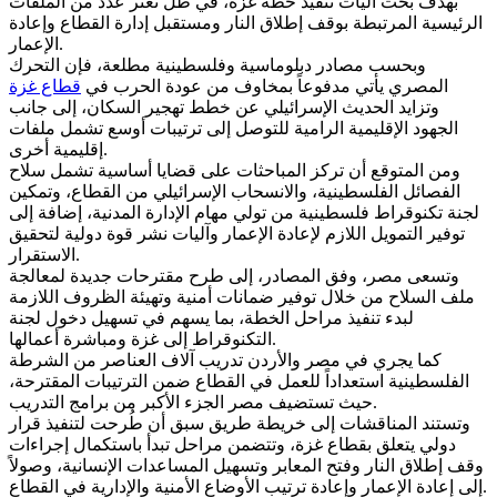
بهدف بحث آليات تنفيذ خطة غزة، في ظل تعثر عدد من الملفات
الرئيسية المرتبطة بوقف إطلاق النار ومستقبل إدارة القطاع وإعادة
الإعمار.
وبحسب مصادر دبلوماسية وفلسطينية مطلعة، فإن التحرك
المصري يأتي مدفوعاً بمخاوف من عودة الحرب في
قطاع غزة
وتزايد الحديث الإسرائيلي عن خطط تهجير السكان، إلى جانب
الجهود الإقليمية الرامية للتوصل إلى ترتيبات أوسع تشمل ملفات
إقليمية أخرى.
ومن المتوقع أن تركز المباحثات على قضايا أساسية تشمل سلاح
الفصائل الفلسطينية، والانسحاب الإسرائيلي من القطاع، وتمكين
لجنة تكنوقراط فلسطينية من تولي مهام الإدارة المدنية، إضافة إلى
توفير التمويل اللازم لإعادة الإعمار وآليات نشر قوة دولية لتحقيق
الاستقرار.
وتسعى مصر، وفق المصادر، إلى طرح مقترحات جديدة لمعالجة
ملف السلاح من خلال توفير ضمانات أمنية وتهيئة الظروف اللازمة
لبدء تنفيذ مراحل الخطة، بما يسهم في تسهيل دخول لجنة
التكنوقراط إلى غزة ومباشرة أعمالها.
كما يجري في مصر والأردن تدريب آلاف العناصر من الشرطة
الفلسطينية استعداداً للعمل في القطاع ضمن الترتيبات المقترحة،
حيث تستضيف مصر الجزء الأكبر من برامج التدريب.
وتستند المناقشات إلى خريطة طريق سبق أن طُرحت لتنفيذ قرار
دولي يتعلق بقطاع غزة، وتتضمن مراحل تبدأ باستكمال إجراءات
وقف إطلاق النار وفتح المعابر وتسهيل المساعدات الإنسانية، وصولاً
إلى إعادة الإعمار وإعادة ترتيب الأوضاع الأمنية والإدارية في القطاع.