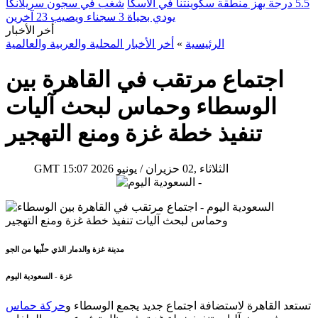
5.5 درجة يهز منطقة سكوينتنا في ألاسكا
شغب في سجون سريلانكا
يودي بحياة 3 سجناء ويصيب 23 آخرين
أخر الأخبار
الرئيسية
»
أخر الأخبار المحلية والعربية والعالمية
اجتماع مرتقب في القاهرة بين
الوسطاء وحماس لبحث آليات
تنفيذ خطة غزة ومنع التهجير
15:07 2026 الثلاثاء ,02 حزيران / يونيو
GMT
مدينة غزة والدمار الذي حلّبها من الجو
غزة - السعودية اليوم
تستعد القاهرة لاستضافة اجتماع جديد يجمع الوسطاء و
حركة حماس