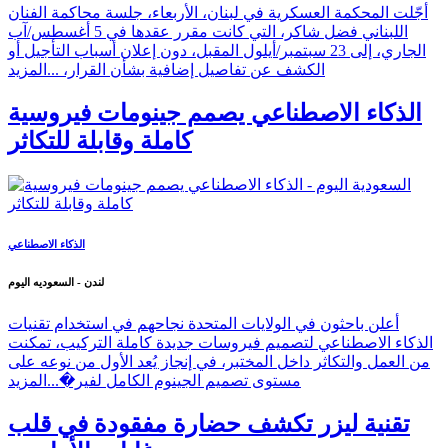
أجّلت المحكمة العسكرية في لبنان، الأربعاء، جلسة محاكمة الفنان
اللبناني فضل شاكر، التي كانت مقرر عقدها في 5 أغسطس/آب
الجاري، إلى 23 سبتمبر/أيلول المقبل، دون إعلان أسباب التأجيل أو
الكشف عن تفاصيل إضافية بشأن القرار، ...
المزيد
الذكاء الاصطناعي يصمم جينومات فيروسية
كاملة وقابلة للتكاثر
الذكاء الاصطناعي
لندن - السعوديه اليوم
أعلن باحثون في الولايات المتحدة نجاحهم في استخدام تقنيات
الذكاء الاصطناعي لتصميم فيروسات جديدة كاملة التركيب، تمكنت
من العمل والتكاثر داخل المختبر، في إنجاز يُعد الأول من نوعه على
مستوى تصميم الجينوم الكامل لفير�...
المزيد
تقنية ليزر تكشف حضارة مفقودة في قلب