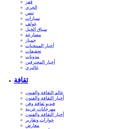
قفز
الجري
تنس
سيارات
غولف
سباق الخيل
مصارعة
جمباز
أخبار المنتخبات
تحقيقات
مدونات
أخبار المحترفين
غاليري
ثقافة
عالم الثقافة والفنون
أخبار الثقافة والفنون
فيديو ثقافة وفن
مهرجانات عربية
أخبار الثقافة والفنون
حوارات وتقارير
معارض