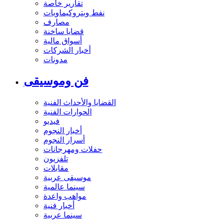
تقارير خاصة
نفط وبتروكيماويات
مصارف
قضايا ساخنة
أسواق مالية
أخبار الشركات
مدونات
فن وموسيقى
القضايا والأحداث الفنية
الحوارات الفنية
فيديو
أخبار النجوم
أسرار النجوم
حفلات ومهرجانات
تلفزيون
مقابلات
موسيقى عربية
سينما عالمية
مواهب واعدة
أخبار فنية
سينما عربية