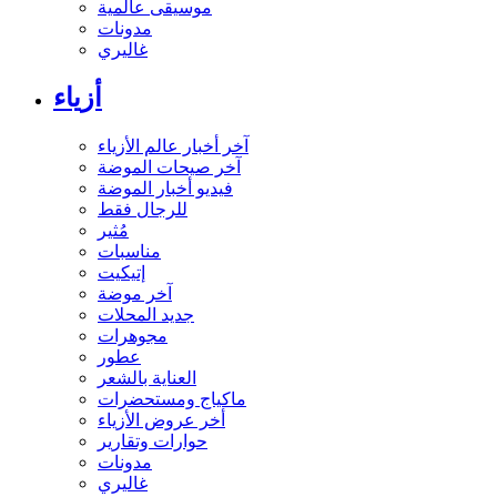
موسيقى عالمية
مدونات
غاليري
أزياء
آخر أخبار عالم الأزياء
آخر صيحات الموضة
فيديو أخبار الموضة
للرجال فقط
مُثير
مناسبات
إتيكيت
آخر موضة
جديد المحلات
مجوهرات
عطور
العناية بالشعر
ماكياج ومستحضرات
أخر عروض الأزياء
حوارات وتقارير
مدونات
غاليري