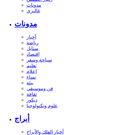
مدونات
غاليري
مدونات
أخبار
رياضة
ستايل
اقتصاد
سياحة وسفر
تعليم
إعلام
نساء
بيئة
فن وموسيقى
ثقافة
ديكور
علوم وتكنولوجيا
أبراج
أخبار الفلك والأبراج