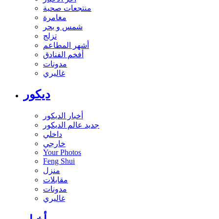
منتجعات صحية
مغامرة
شمس و بحر
تزلج
أشهر المطاعم
أفخم الفنادق
مدونات
غاليري
ديكور
أخبار الديكور
جديد عالم الديكور
داخلي
خارجي
Your Photos
Feng Shui
منزل
مقابلات
مدونات
غاليري