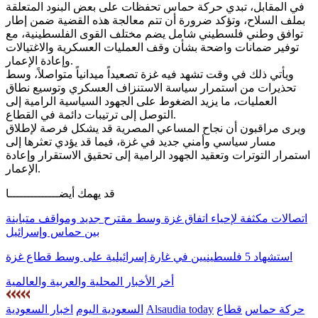
في المقابل، تبدي حركة حماس تحفظات على بعض البنود المتعلقة
بملف السلاح، وتؤكد ضرورة أن تتم معالجة هذه القضية ضمن إطار
توافق وطني فلسطيني شامل يضم مختلف القوى الفلسطينية، مع
توفير ضمانات واضحة بشأن وقف العمليات العسكرية والاغتيالات
وإعادة الإعمار.
ويأتي ذلك في وقت تشهد فيه غزة تصعيداً ميدانياً متواصلاً، وسط
تحذيرات من استمرار سياسة الاستنزاف العسكري وتوسيع نطاق
العمليات، ما يزيد الضغوط على الجهود السياسية الرامية إلى
التوصل إلى ترتيبات دائمة في القطاع.
ويرى مراقبون أن نجاح المساعي المصرية قد يشكل فرصة لإطلاق
مسار سياسي وأمني جديد في غزة، فيما قد يؤدي تعثرها إلى
استمرار التوترات وتعقيد الجهود الرامية إلى تحقيق الاستقرار وإعادة
الإعمار.
قد يهمك أيضــــــــــــــا
اتصالات مكثفة لإحياء اتفاق غزة وسط مقترح جديد ومواقف متباينة
بين حماس وإسرائيل
استشهاد 5 فلسطينيين في غارة إسرائيلية على وسط قطاع غزة
أخر الأخبار المحلية والعربية والعالمية
حركة حماس
قطاع
Alsaudia today
السعودية اليوم
اخبار السعودية