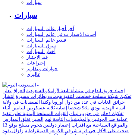
سيارات
سيارات
آخر أخبار عالم السيارات
أحدث الإصدارات في عالم السيارات
فيديو عالم السيارات
سوق السيارات
أخبار السيارات
قيد الاختبار
إختراعات
حوارات و تقارير
غاليري
إخماد حريق اندلع في منشأة تابعة لأرامكو السعودية
العراق يعلن
تفكيك شبكة مسلحة خططت لتنفيذ هجمات بطائرات مسيرة
انتشار
حرائق الغابات في عدد من دول أوروبا وكندا
الفيضانات في ولاية
آسام الهندية تودي بـ98 شخصاً
إصابة ثلاثة عسكريين لبنانيين أثناء
تفكيك ذخائر في جنوب لبنان
القوات المسلحة اليمنية تعلن تنفيذ
عملية ضد الحوثيين والميليشيات التابعة لهم
الصين تغلق المدارس
والمواقع السياحية مع اقتراب إعصار دولفين
هجوم مسلح يوقع 13
ضحية على الأقل في قرية شرقي الكونغو الديمقراطية
زلزال بقوة