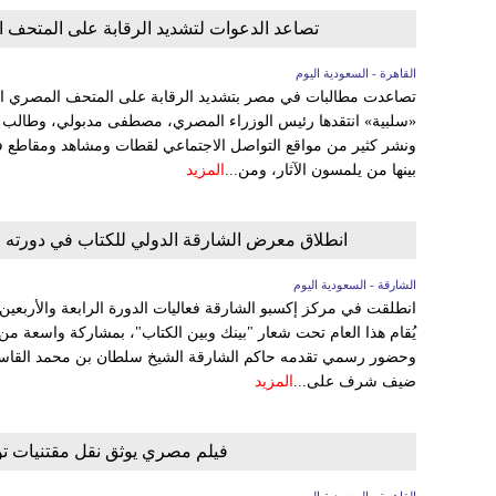
تصاعد الدعوات لتشديد الرقابة على المتحف ال
القاهرة - السعودية اليوم
تصاعدت مطالبات في مصر بتشديد الرقابة على المتحف المصري الك
«سلبية» انتقدها رئيس الوزراء المصري، مصطفى مدبولي، وطالب با
ونشر كثير من مواقع التواصل الاجتماعي لقطات ومشاهد ومقاطع في
بينها من يلمسون الآثار، ومن...
المزيد
انطلاق معرض الشارقة الدولي للكتاب في دورته الـ44 تحت شعار "بينك وبين الكتاب" بمشاركة يونانية مم
الشارقة - السعودية اليوم
انطلقت في مركز إكسبو الشارقة فعاليات الدورة الرابعة والأربعي
يُقام هذا العام تحت شعار "بينك وبين الكتاب"، بمشاركة واسعة من 
وحضور رسمي تقدمه حاكم الشارقة الشيخ سلطان بن محمد القاسمي
ضيف شرف على...
المزيد
فيلم مصري يوثق نقل مقتنيات ت