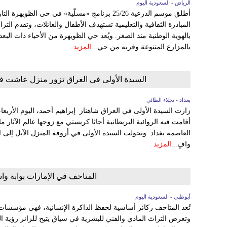
الرياض - السعودية اليوم
أطلق موسم الدرعية 25/26 برنامج «مسلّية» في حي الظ
المبادرة الثقافية والتعليمية تستهدف الأطفال والعائلات، وتقدم الت
بالهوية الوطنية منذ الصغر. ويُعد حي الظويهرة من الأحياء ذات البعد
بالمزارع المتنوعة وقربه من حي...
المزيد
السيدة الأولى في العراق تزور منزل عاشت فيه
بغداد - نجلاء الطائي
أقامت فيه الروائية البريطانية أجاثا كريستي مع زوجها عالم الآثا
العاصمة بغداد. وتجولت السيدة الأولى في أروقة المنزل الآيل إ
وافٍ...
المزيد
المتاحف في الإمارات بوابة واسع
أبوظبي - السعودية اليوم
تُعد المتاحف ركائز أساسية لحفظ الذاكرة الإنسانية، فهي مؤسسات ت
وتعرض التراث المادي والفني للبشرية في سياق يتيح للزائر رؤية