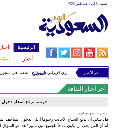
السبت 8 آب / أغسطس 2026
الرئيسية
أخبار
أخبار
إعلام
أخر الأخبار
ملات مشفرة لدعمها الحرس الثوري الإيراني
شغب في سجون سريلانكا يودي بحياة
أخر أخبار الثقافة
فرنسا ترفع أسعار دخول مت
باريس - السعودية اليوم
هل ينبغي أن يدفع السياح الأجانب رسوماً أعلى لدخول المتاحف الم
أم أن الفن يجب أن يكون متاحاً للجميع دون تمييز؟ هذا هو السؤال ا