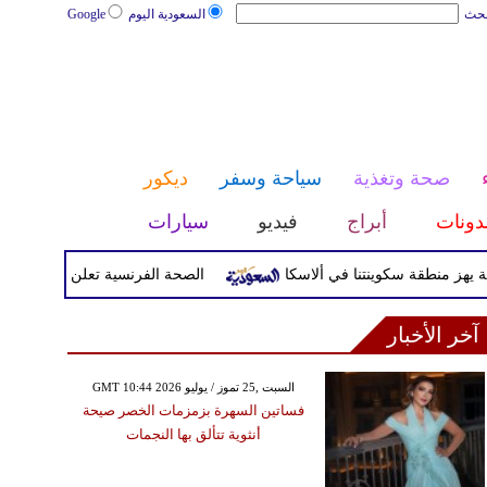
بحث
السعودية اليوم
Google
صحة وتغذية
سياحة وسفر
ديكور
دونات
أبراج
فيديو
سيارات
الصحة الفرنسية تعلن إصابة سائح بفير
آخر الأخبار
GMT 10:44 2026 السبت ,25 تموز / يوليو
فساتين السهرة بزمزمات الخصر صيحة
أنثوية تتألق بها النجمات