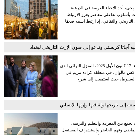
ويهرة التاريخي، أحد الأحياء العريقة في الدرعية.
راث بأسلوب تفاعلي معاصر يعزز الارتباط
 التاريخي والثقافي، إذ ارتبط اسمه قديمًا
 آجاتا كريستي وتدعو إلى صون الإرث التاريخي لبغداد
زارت السيدة الأولى في العراق شاهناز إبراهيم أحمد، اليوم الأربعاء 17 كانون الأول 2025، المنزل التراثي الذي
ر ماكس مالوان، في منطقة كرادة مريم في
لى السقوط، حيث استمعت إلى شرح
ة إلى تاريخها وثقافتها وإرثها الإنساني
جمع بين المعرفة والتعليم والترفيه،
 الماضي وفهم الحاضر واستشراف المستقبل.