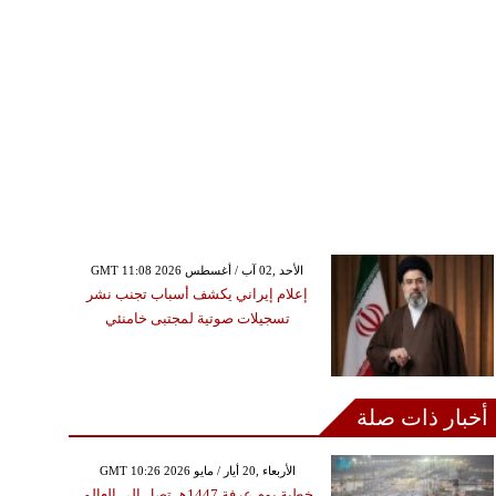
GMT 11:08 2026 الأحد ,02 آب / أغسطس
إعلام إيراني يكشف أسباب تجنب نشر
تسجيلات صوتية لمجتبى خامنئي
أخبار ذات صلة
GMT 10:26 2026 الأربعاء ,20 أيار / مايو
خطبة يوم عرفة 1447هـ تصل إلى العالم