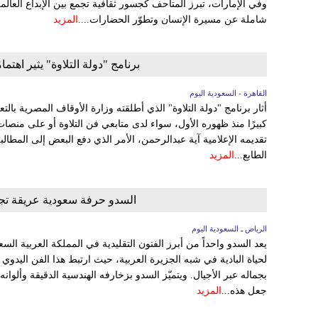
وفي الإمارات، تبرز المتاحف كجسور ثقافية تجمع بين الإبداع العال
شاملة عن مسيرة الإنسان وتطوّر الحضارات....
المزيد
برنامج "دولة التلاوة" يثير اهتما
القاهرة - السعودية اليوم
أثار برنامج "دولة التلاوة" الذي أطلقته وزارة الأوقاف المصرية بالت
كبيرًا منذ ظهوره الأول، سواء لدى متابعي فن التلاوة أو على منصات
تقديمه الإعلامية آية عبدالرحمن، الأمر الذي دفع البعض إلى المطالب
الطابع...
المزيد
السدو حرفة سعودية عريقة تجسد
الرياض ـ السعودية اليوم
يعد السدو واحداً من أبرز الفنون التقليدية في المملكة العربية السع
لحياة البادية في شبه الجزيرة العربية، حيث ارتبط هذا الفن اليدوي
بجماله عبر الأجيال. ويتميّز السدو بزخارفه الهندسية الدقيقة وألوان
جعل هذه...
المزيد