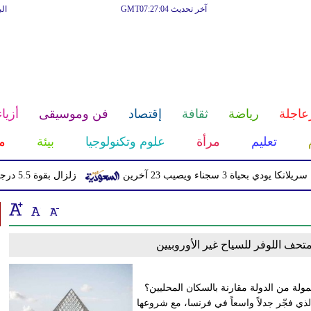
آخر تحديث GMT07:27:04
ال
عاجلة
رياضة
ثقافة
إقتصاد
فن وموسيقى
أزياء
تعليم
مرأة
علوم وتكنولوجيا
بيئة
م
 3 سجناء ويصيب 23 آخرين
زلزال بقوة 5.5 درجة يهز منطقة سكوينتنا في ألاسكا
حف اللوفر للسياح غير الأوروبيين
مولة من الدولة مقارنة بالسكان المحليين؟
لذي فجّر جدلاً واسعاً في فرنسا، مع شروعها