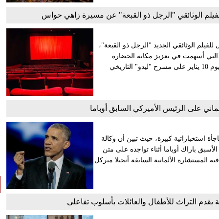
يلم الوثائقي "الرجل ذو القبعة" عن مسيرة زاهي حواس
لفيلم الوثائقي الجديد "الرجل ذو القبعة"،
 التي أسهمت في تعزيز مكانة الحضارة
المصرية على المستوى العالمي. من المقرر أن يُقام العرض الأول يوم 10 يناير على مسرح "ليدو" التاريخي
ي على الرئيس الأميركي السابق أوباما
أة استخباراتية كبيرة، حيث تبين أن وكالة
لأسبق باراك أوباما أثناء تواجده على متن
 المستشارة الألمانية السابقة أنجيلا ميركل
 يقدم التراث للأطفال والعائلات بأسلوب تفاعلي