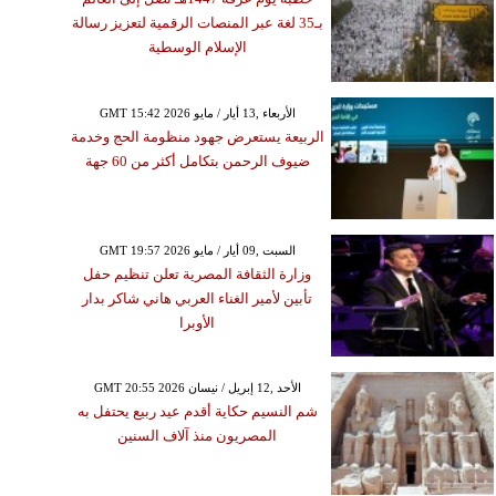
بـ35 لغة عبر المنصات الرقمية لتعزيز رسالة
الإسلام الوسطية
GMT 15:42 2026 الأربعاء ,13 أيار / مايو
الربيعة يستعرض جهود منظومة الحج وخدمة
ضيوف الرحمن بتكامل أكثر من 60 جهة
GMT 19:57 2026 السبت ,09 أيار / مايو
وزارة الثقافة المصرية تعلن تنظيم حفل
تأبين لأمير الغناء العربي هاني شاكر بدار
الأوبرا
GMT 20:55 2026 الأحد ,12 إبريل / نيسان
شم النسيم حكاية أقدم عيد ربيع يحتفل به
المصريون منذ آلاف السنين