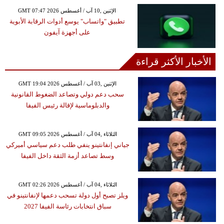
GMT 07:47 2026 الإثنين ,10 آب / أغسطس
تطبيق "واتساب" يوسع أدوات الرقابة الأبوية
على أجهزة آيفون
الأخبار الأكثر قراءة
GMT 19:04 2026 الإثنين ,03 آب / أغسطس
سحب دعم دولي وتصاعد الضغوط القانونية
والدبلوماسية لإقالة رئيس الفيفا
GMT 09:05 2026 الثلاثاء ,04 آب / أغسطس
جياني إنفانتينو ينفي طلب دعم سياسي أميركي
وسط تصاعد أزمة الثقة داخل الفيفا
GMT 02:26 2026 الثلاثاء ,04 آب / أغسطس
ويلز تصبح أول دولة تسحب دعمها لإنفانتينو في
سباق انتخابات رئاسة الفيفا 2027