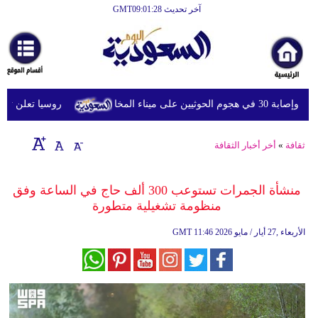
آخر تحديث GMT09:01:28
الرئيسية
أخبارعاجلة
رياضة
روسيا تعلن تدمير 
ثقافة
إقتصاد
ثقافة
»
أخر أخبار الثقافة
فن
منشأة الجمرات تستوعب 300 ألف حاج في الساعة وفق
وموسيقى
منظومة تشغيلية متطورة
أزياء
11:46 2026 الأربعاء ,27 أيار / مايو
GMT
صحة
وتغذية
سياحة