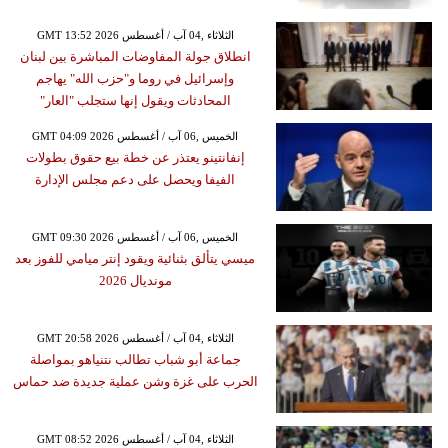
GMT 13:52 2026 الثلاثاء ,04 آب / أغسطس
انطلاق جولة المفاوضات المباشرة بين لبنان
وإسرائيل في روما و"حزب الله" يهاجم
المحادثات ويقول إنها ستجلب "العار"
GMT 04:09 2026 الخميس ,06 آب / أغسطس
إنفانتينو يعتذر عن خطة بيع حقوق بطولات
الفيفا ويحصل على دعم مجلس الإدارة
GMT 09:30 2026 الخميس ,06 آب / أغسطس
ميسي يتألق بثنائية ويقود إنتر ميامي للفوز بعد
مونديال 2026
GMT 20:58 2026 الثلاثاء ,04 آب / أغسطس
جماعة أبو شباب تطالب نتنياهو بمواصلة
الحرب على غزة وشن عملية جديدة ضد حماس
GMT 08:52 2026 الثلاثاء ,04 آب / أغسطس