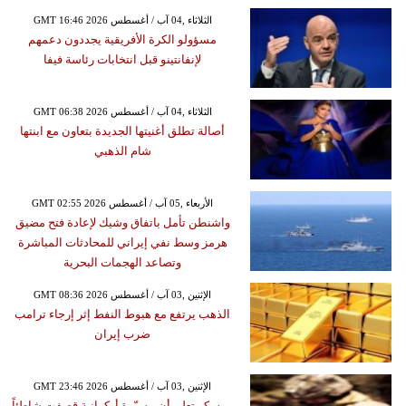
GMT 16:46 2026 الثلاثاء ,04 آب / أغسطس
مسؤولو الكرة الأفريقية يجددون دعمهم
لإنفانتينو قبل انتخابات رئاسة فيفا
GMT 06:38 2026 الثلاثاء ,04 آب / أغسطس
أصالة تطلق أغنيتها الجديدة بتعاون مع ابنتها
شام الذهبي
GMT 02:55 2026 الأربعاء ,05 آب / أغسطس
واشنطن تأمل باتفاق وشيك لإعادة فتح مضيق
هرمز وسط نفي إيراني للمحادثات المباشرة
وتصاعد الهجمات البحرية
GMT 08:36 2026 الإثنين ,03 آب / أغسطس
الذهب يرتفع مع هبوط النفط إثر إرجاء ترامب
ضرب إيران
GMT 23:46 2026 الإثنين ,03 آب / أغسطس
موسكو تعلن أن مسيّرة أوكرانية قصفت شاطئاً