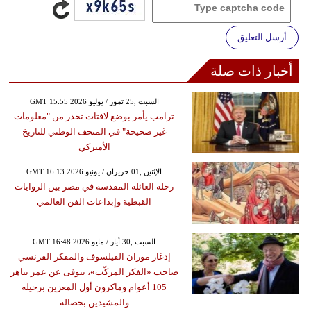
أرسل التعليق
أخبار ذات صلة
GMT 15:55 2026 السبت ,25 تموز / يوليو
ترامب يأمر بوضع لافتات تحذر من "معلومات
غير صحيحة" في المتحف الوطني للتاريخ
الأميركي
GMT 16:13 2026 الإثنين ,01 حزيران / يونيو
رحلة العائلة المقدسة في مصر بين الروايات
القبطية وإبداعات الفن العالمي
GMT 16:48 2026 السبت ,30 أيار / مايو
إدغار موران الفيلسوف والمفكر الفرنسي
صاحب «الفكر المركّب»، يتوفى عن عمر يناهز
105 أعوام وماكرون أول المعزين برحيله
والمشيدين بخصاله