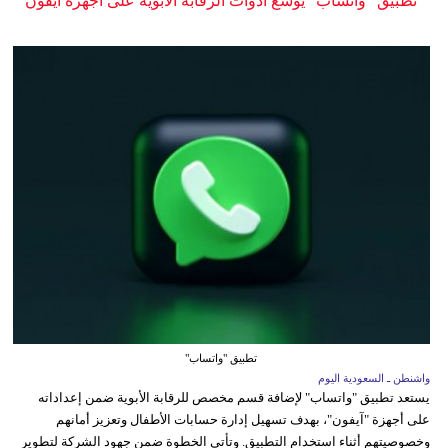
تطبيق "واتساب" يوسع أدوات الرقابة الأبوية على أجهزة آيفون
تطبيق "واتساب"
واشنطن ـ السعودية اليوم
يستعد تطبيق "واتساب" لإضافة قسم مخصص للرقابة الأبوية ضمن إعداداته
على أجهزة "آيفون"، بهدف تسهيل إدارة حسابات الأطفال وتعزيز أمانهم
وخصوصيتهم أثناء استخدام التطبيق. وتأتي الخطوة ضمن جهود الشركة لتطوير