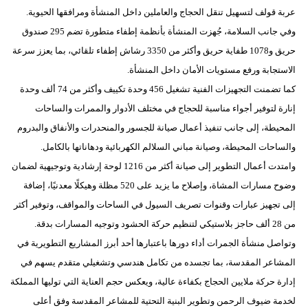
عربة قولف لتسهيل تنقل الحجاج والعاملين داخل المنشأة ومرافقها الحيوية.
وفي جانب السلامة، جُهزت المنشأة بأنظمة إطفاء متطورة تضم 295 صندوق
حريق و1078 طفاية حريق وأكثر من 3350 رشاش إطفاء تلقائي، بما يعزز سرعة
الاستجابة ورفع مستويات الأمان داخل المنشأة.
كما تضمنت التجهيزات الفنية تشغيل 456 وحدة تكييف وأكثر من 74 ألف وحدة
إنارة لتوفير أجواء مناسبة للحجاج في مختلف الأدوار والممرات والساحات
المحيطة، إلى جانب تنفيذ أعمال صيانة للجسور والمنحدرات والأنفاق والبدروم
والساحات المحيطة، وصيانة مباني السلالم الكهربائية ودهاناتها بالكامل.
وامتدت أعمال التطوير إلى صيانة أكثر من 1216 لوحة إرشادية وتوجيهية لضمان
وضوح مسارات المشاة، وإصلاح ما يزيد على 520 مظلة وهيكلًا معدنيًا، إضافة
إلى تجهيز عبارات وقنوات تصريف السيول في الساحات والمواقف، وتوفير أكثر
من 28 ألف حاجز بلاستيكي لتنظيم حركة الحشود وتوجيه المسارات بدقة.
وتواصل منشأة الجمرات أداء دورها باعتبارها أحد أبرز المشاريع التطويرية في
المشاعر المقدسة، بما تجسده من تكامل هندسي وتشغيلي متقدم يسهم في
إدارة حركة ملايين الحجاج بكفاءة عالية، ويعكس حجم العناية التي توليها المملكة
لخدمة ضيوف الرحمن وتطوير البنية التحتية للمشاعر المقدسة وفق أعلى