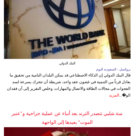
البنك الدولي
بروكسل - السعوديه اليوم
قال البنك الدولي إن الذكاء الاصطناعي قد يمكن البلدان النامية من تحقيق ما
يعادل قرناً من التنمية في غضون عقد واحد، شريطة أن تتحرك بسرعة لسد
الفجوات في مجالات الطاقة والاتصال والمهارات. وخلص التقرير إلى أن فقدان
الو�...
المزيد
منة شلبي تتصدر الترند بعد أنباء عن عملية جراحية و"عنبر
الموت" يعيدها إلى الواجهة