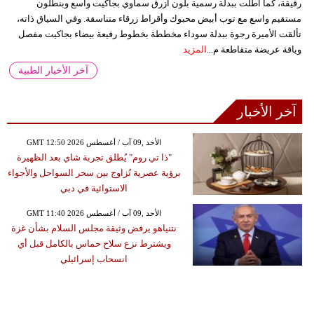
رقيقة، كما أطلت ببدلة رسمية بلون أزرق سماوي بجاكيت واسع وبنطلون
مستقيم واسع مع توب أبيض محبوك وأقراط زرقاء متناسقة. وفي السياق ذاته،
تألقت الأميرة رجوة ببدلة سوداء مخططة بخطوط رفيعة بيضاء بجاكيت مفصل
وياقة عريضة متقاطعة م...
المزيد
آخر الأخبار الطبية
آخر الأخبار
GMT 12:50 2026 الأحد ,09 آب / أغسطس
"ذا تي روم" يُطلق تجربة شاي بعد الظهيرة
برؤية عصرية تُزاوج بين سحر السواحل والأجواء
الاستوائية في دبي
GMT 11:40 2026 الأحد ,09 آب / أغسطس
نتنياهو يرفض وثيقة مجلس السلام بشأن غزة
ويشترط نزع سلاح حماس بالكامل قبل أي
انسحاب إسرائيلي