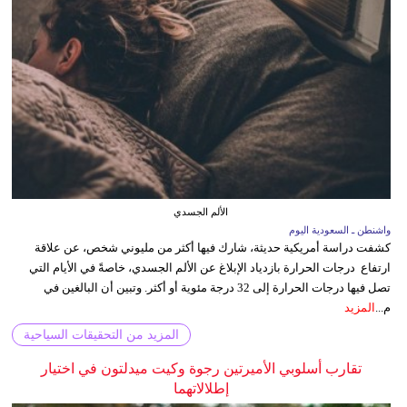
الألم الجسدي
واشنطن ـ السعودية اليوم
كشفت دراسة أمريكية حديثة، شارك فيها أكثر من مليوني شخص، عن علاقة
ارتفاع درجات الحرارة بازدياد الإبلاغ عن الألم الجسدي، خاصةً في الأيام التي
تصل فيها درجات الحرارة إلى 32 درجة مئوية أو أكثر. وتبين أن البالغين في
م...
المزيد
المزيد من التحقيقات السياحية
تقارب أسلوبي الأميرتين رجوة وكيت ميدلتون في اختيار
إطلالاتهما