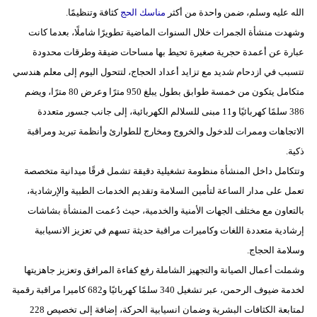
الله عليه وسلم، ضمن واحدة من أكثر
مناسك الحج
كثافة وتنظيمًا.
فيديو
وشهدت منشأة الجمرات خلال السنوات الماضية تطويرًا شاملًا، بعدما كانت
سيارات
عبارة عن أعمدة حجرية صغيرة تحيط بها مساحات ضيقة وطرقات محدودة
تتسبب في ازدحام شديد مع تزايد أعداد الحجاج، لتتحول اليوم إلى معلم هندسي
متكامل يتكون من خمسة طوابق بطول يبلغ 950 مترًا وعرض 80 مترًا، ويضم
386 سلمًا كهربائيًا و11 مبنى للسلالم الكهربائية، إلى جانب جسور متعددة
الاتجاهات وممرات للدخول والخروج ومخارج للطوارئ وأنظمة تبريد ومراقبة
ذكية.
وتتكامل داخل المنشأة منظومة تشغيلية دقيقة تشمل فرقًا ميدانية متخصصة
تعمل على مدار الساعة لتأمين السلامة وتقديم الخدمات الطبية والإرشادية،
بالتعاون مع مختلف الجهات الأمنية والخدمية، حيث دُعمت المنشأة بشاشات
إرشادية متعددة اللغات وكاميرات مراقبة حديثة تسهم في تعزيز الانسيابية
وسلامة الحجاج.
وشملت أعمال الصيانة والتجهيز الشاملة رفع كفاءة المرافق وتعزيز جاهزيتها
لخدمة ضيوف الرحمن، عبر تشغيل 340 سلمًا كهربائيًا و682 كاميرا مراقبة رقمية
لمتابعة الكثافات البشرية وضمان انسيابية الحركة، إضافة إلى تخصيص 228