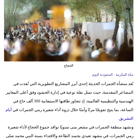
وسفر
ديكور
أخبار
إعلام
تعليم
الحجاج
مرأة
مكة المكرمة - السعودية اليوم
تُعد منشأة الجمرات الحديثة إحدى أبرز المشاريع التطويرية التي نُفذت في
علوم
المشاعر المقدسة، حيث تمثل نقلة نوعية في إدارة الحشود وفق أعلى المعايير
وتكنولوجيا
الهندسية والتنظيمية العالمية، إذ تتجاوز طاقتها الاستيعابية 300 ألف حاج في
بيئة
الساعة، بما يتيح تفويجًا مرنًا وآمنًا خلال ذروة أداء شعيرة رمي الجمرات في
أيام
التشريق
.
مدوَّنات
وتشهد منطقة الجمرات في مشعر منى سنويًا توافد جموع الحجاج لأداء شعيرة
أبراج
رمي الجمرات، في مشهد تعبدي يجسد الطاعة والاقتداء بسنة النبي محمد صلى