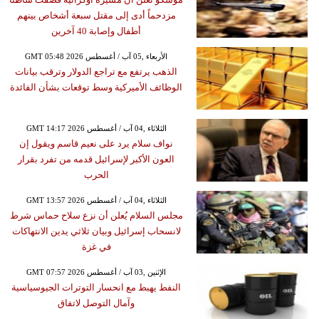
مزدحماً أدى إلى مقتل سبعة أشخاص بينهم
أطفال وإصابة 40 آخرين
GMT 05:48 2026 الأربعاء ,05 آب / أغسطس
الذهب يرتفع مع تراجع الدولار وترقب بيانات
الوظائف الأميركية وسط توقعات بشأن الفائدة
GMT 14:17 2026 الثلاثاء ,04 آب / أغسطس
نواف سلام يرد على نعيم قاسم ويقول إن
العون الأكبر لإسرائيل قدمه من تفرد بقرار
الحرب
GMT 13:57 2026 الثلاثاء ,04 آب / أغسطس
مجلس السلام يُعلن أن نزع سلاح حماس شرط
لانسحاب إسرائيل وبيان ثلاثي يدين الانتهاكات
في غزة
GMT 07:57 2026 الإثنين ,03 آب / أغسطس
النفط يهبط مع انحسار التوترات الجيوسياسية
وآمال التوصل لاتفاق