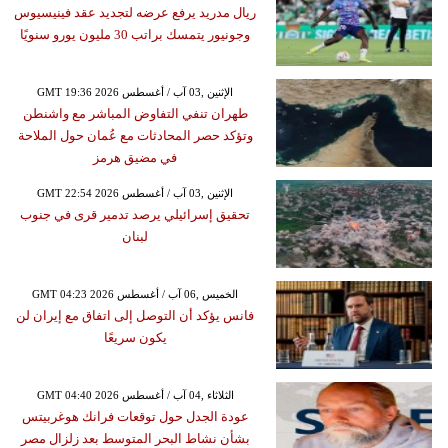
ريال مدريد يرفع عرضه لتجديد عقد فينيسيوس
وجونيور يتمسك براتب 30 مليون يورو سنويًا
GMT 19:36 2026 الإثنين ,03 آب / أغسطس
طهران تنفي التفاوض المباشر مع واشنطن
وتؤكد حصر المحادثات مع عُمان حول الملاحة
في مضيق هرمز
GMT 22:54 2026 الإثنين ,03 آب / أغسطس
تحقيق إسرائيلي يرصد تدمير قرى في جنوب
لبنان
GMT 04:23 2026 الخميس ,06 آب / أغسطس
فانس يؤكد أن التوصل إلى اتفاق مع إيران لن
يكون سريعًا
GMT 04:40 2026 الثلاثاء ,04 آب / أغسطس
عودة الجدل حول توقعات فرانك هوغربيتس
بشأن نشاط البحر المتوسط بعد زلزال مصر