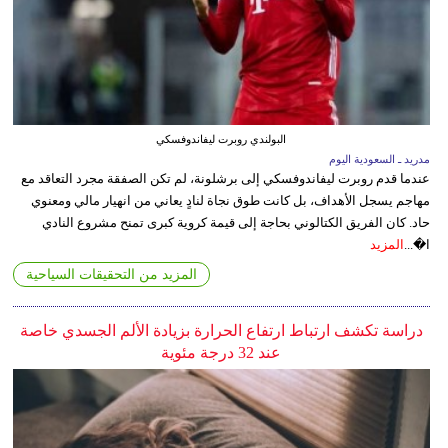
البولندي روبرت ليفاندوفسكي
مدريد ـ السعودية اليوم
عندما قدم روبرت ليفاندوفسكي إلى برشلونة، لم تكن الصفقة مجرد التعاقد مع
مهاجم يسجل الأهداف، بل كانت طوق نجاة لنادٍ يعاني من انهيار مالي ومعنوي
حاد. كان الفريق الكتالوني بحاجة إلى قيمة كروية كبرى تمنح مشروع النادي
ا�...
المزيد
المزيد من التحقيقات السياحية
دراسة تكشف ارتباط ارتفاع الحرارة بزيادة الألم الجسدي خاصة
عند 32 درجة مئوية