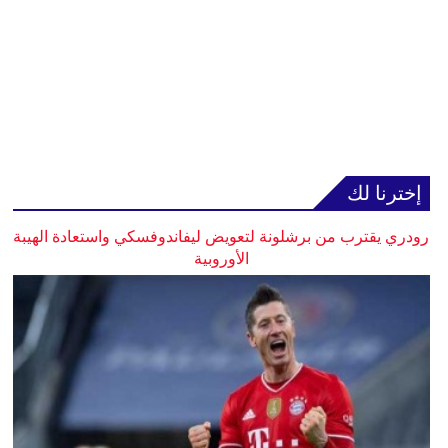
إخترنا لك
رودري يقترب من برشلونة لتعويض ليفاندوفسكي واستعادة الهيبة
الأوروبية