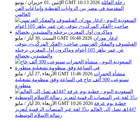
رحلة العائلة
الإثنين ,01 حزيران / يونيو GMT 16:13 2026
المقدسة في مصر بين الروايات القبطية وإبداعات الفن
العالمي
إدغار موران
السبت ,30 أيار / مايو GMT 16:48 2026
الفيلسوف والمفكر الفرنسي صاحب «الفكر المركّب»، يتوفى
عن عمر يناهز 105 أعوام وماكرون أول المعزين برحيله
والمشيدين بخصاله
منشأة الجمرات
الأربعاء ,27 أيار / مايو GMT 11:46 2026
تستوعب 300 ألف حاج في الساعة وفق منظومة تشغيلية
متطورة
خطبة يوم عرفة
الأربعاء ,20 أيار / مايو GMT 10:26 2026
1447هـ تصل إلى العالم بـ35 لغة عبر المنصات الرقمية لتعزيز
رسالة الإسلام الوسطية