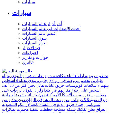
سيارات
سيارات
آخر أخبار عالم السيارات
أحدث الإصدارات في عالم السيارات
فيديو عالم السيارات
سوق السيارات
أخبار السيارات
قيد الاختبار
إختراعات
حوارات و تقارير
غاليري
تحطم مروحية إطفاء أثناء مكافحة حريق غابات في يوتا يودي بحياة
طيارين
تحطم مروحية في ريو دي جانيرو يودي بحياة 4 أشخاص
بينهم 3 سائحات كولومبيات
حريق غابات هائل يجبر أكثر من 20 ألف
شخص على إخلاء منازلهم في كندا
زلزال بقوة 5 درجات على
مقياس ريختر يضرب ألاسكا الأميركية دون خسائر بشرية أو مادية
زلزال بقوة 5.6 درجات يضرب شمال شرقي اليابان دون تحذير من
تسونامي
إخماد حريق اندلع في منشأة تابعة لأرامكو السعودية
العراق يعلن تفكيك شبكة مسلحة خططت لتنفيذ هجمات بطائرات