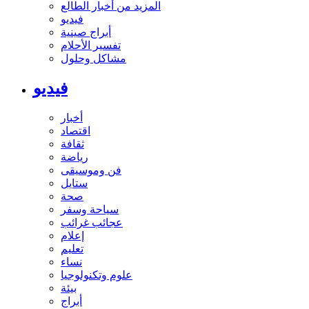
المزيد من أخبار الطالع
فيديو
أبراج صينية
تفسير الأحلام
مشاكل وحلول
فيديو
أخبار
اقتصاد
ثقافة
رياضة
فن وموسيقى
ستايل
صحة
سياحة وسفر
عجائب غرائب
إعلام
تعليم
نساء
علوم وتكنولوجيا
بيئة
أبراج