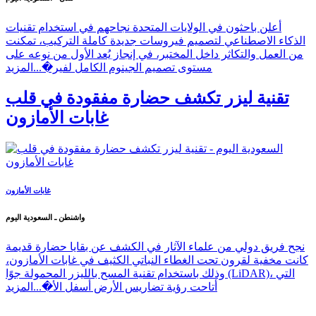
أعلن باحثون في الولايات المتحدة نجاحهم في استخدام تقنيات
الذكاء الاصطناعي لتصميم فيروسات جديدة كاملة التركيب، تمكنت
من العمل والتكاثر داخل المختبر، في إنجاز يُعد الأول من نوعه على
مستوى تصميم الجينوم الكامل لفير�...
المزيد
تقنية ليزر تكشف حضارة مفقودة في قلب
غابات الأمازون
غابات الأمازون
واشنطن ـ السعودية اليوم
نجح فريق دولي من علماء الآثار في الكشف عن بقايا حضارة قديمة
كانت مخفية لقرون تحت الغطاء النباتي الكثيف في غابات الأمازون،
وذلك باستخدام تقنية المسح بالليزر المحمولة جوًا (LiDAR)، التي
أتاحت رؤية تضاريس الأرض أسفل الأ�...
المزيد