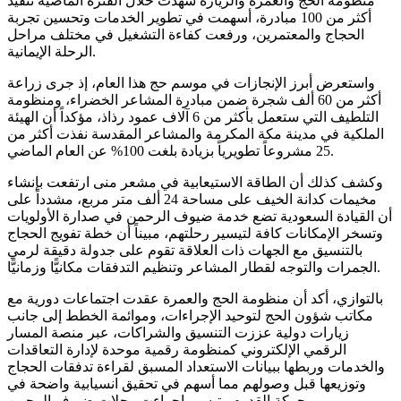
منظومة الحج والعمرة والزيارة شهدت خلال الفترة الماضية تنفيذ
أكثر من 100 مبادرة، أسهمت في تطوير الخدمات وتحسين تجربة
الحجاج والمعتمرين، ورفعت كفاءة التشغيل في مختلف مراحل
الرحلة الإيمانية.
واستعرض أبرز الإنجازات في موسم حج هذا العام، إذ جرى زراعة
أكثر من 60 ألف شجرة ضمن مبادرة المشاعر الخضراء، ومنظومة
التلطيف التي ستعمل بأكثر من 6 آلاف عمود رذاذ، مؤكداً أن الهيئة
الملكية في مدينة مكة المكرمة والمشاعر المقدسة نفذت أكثر من
25 مشروعاً تطويرياً بزيادة بلغت 100% عن العام الماضي.
وكشف كذلك أن الطاقة الاستيعابية في مشعر منى ارتفعت بإنشاء
مخيمات كدانة الخيف على مساحة 24 ألف متر مربع، مشدداً على
أن القيادة السعودية تضع خدمة ضيوف الرحمن في صدارة الأولويات
وتسخر الإمكانات كافة لتيسير رحلتهم، مبيناً أن خطة تفويج الحجاج
بالتنسيق مع الجهات ذات العلاقة تقوم على جدولة دقيقة لرمي
الجمرات والتوجه لقطار المشاعر وتنظيم التدفقات مكانيًّا وزمانيًّا.
بالتوازي، أكد أن منظومة الحج والعمرة عقدت اجتماعات دورية مع
مكاتب شؤون الحج لتوحيد الإجراءات، وموائمة الخطط إلى جانب
زيارات دولية عززت التنسيق والشراكات، عبر منصة المسار
الرقمي الإلكتروني كمنظومة رقمية موحدة لإدارة التعاقدات
والخدمات وربطها ببيانات الاستعداد المسبق لقراءة تدفقات الحجاج
وتوزيعها قبل وصولهم مما أسهم في تحقيق انسيابية واضحة في
حركة القدوم وتيسير إجراءت رحلات ضيوف الرحمن.