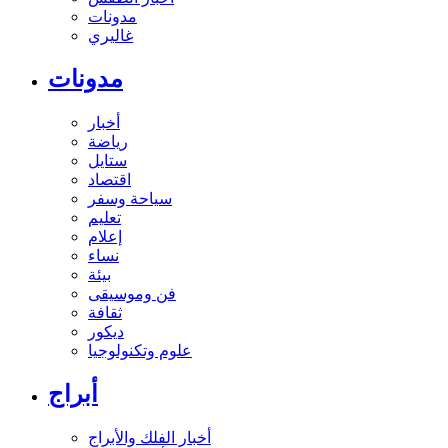
مدونات
غاليري
مدونات
أخبار
رياضة
ستايل
اقتصاد
سياحة وسفر
تعليم
إعلام
نساء
بيئة
فن وموسيقى
ثقافة
ديكور
علوم وتكنولوجيا
أبراج
أخبار الفلك والأبراج