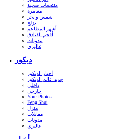
منتجعات صحية
مغامرة
شمس و بحر
تزلج
أشهر المطاعم
أفخم الفنادق
مدونات
غاليري
ديكور
أخبار الديكور
جديد عالم الديكور
داخلي
خارجي
Your Photos
Feng Shui
منزل
مقابلات
مدونات
غاليري