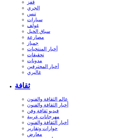
قفز
الجري
تنس
سيارات
غولف
سباق الخيل
مصارعة
جمباز
أخبار المنتخبات
تحقيقات
مدونات
أخبار المحترفين
غاليري
ثقافة
عالم الثقافة والفنون
أخبار الثقافة والفنون
فيديو ثقافة وفن
مهرجانات عربية
أخبار الثقافة والفنون
حوارات وتقارير
معارض