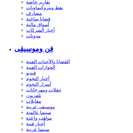
تقارير خاصة
نفط وبتروكيماويات
مصارف
قضايا ساخنة
أسواق مالية
أخبار الشركات
مدونات
فن وموسيقى
القضايا والأحداث الفنية
الحوارات الفنية
فيديو
أخبار النجوم
أسرار النجوم
حفلات ومهرجانات
تلفزيون
مقابلات
موسيقى عربية
سينما عالمية
مواهب واعدة
أخبار فنية
سينما عربية