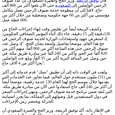
قال
توفيق الربيعة
، وزير الحج والعمرة السعودي، إن عدد ضيوف
الرحمن الواصلين إلى
السعودية
حتى الآن بلغوا أكثر من 860 ألف
حاج، لافتاً إلى أن منظومة خدمة ضيوف الرحمن تعمل بتكامل
مؤسسي بين أكثر من 60 جهة حكومية وتشغيلية من خلال أكثر من
600 خطة عمل.
وكشف الربيعة أيضاً عن تقليص وقت إنهاء إجراءات الحاج من
120دقيقة إلى 15 دقيقة، جاء ذلك أثناء المؤتمر الصحافي الحكومي،
إذ استعرض جهود واستعدادات الوزارة لخدمة ضيوف الرحمن في
حج هذا العام، موضحاً تفاصيل واسعة بشأن الحج، "إذ وصل عدد
ضيوف الرحمن حتى هذه الساعة أكثر من 860 ألفاً، منهم أكثر من
820 ألفاً عبر الجو، وأكثر من 240 ألفاً عبر مبادرة طريق مكة، في
حين وصل عبر المنافذ البرية أكثر من 35 ألفاً، وبلغ عدد الواصلين
بحراً أكثر من 4 آلاف حاج".
ولفت في الوقت ذاته إلى أن تطبيق "نسك" قدم خدماته إلى أكثر
من (51) مليون مستخدم حول العالم، فيما تجاوز عدد الخدمات التي
يقدمها خلال موسم الحج لهذا العام 130 خدمة رقمية، موضحاً أيضاً
أن أكثر من 240 ألف حاج استفادوا حتى الآن من مبادرة طريق مكة،
التي تُنفذ ضمن برنامج خدمة ضيوف الرحمن، وتنهي إجراءات السفر
في دول المستفيدين قبل وصولهم إلى المملكة، بما يعزز انسيابية
الحركة ويختصر زمن الإجراءات.
في الإطار ذاته، أكد توفيق الربيعة، وزير الحج والعمرة السعودي أن