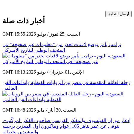
أرسل التعليق
أخبار ذات صلة
GMT 15:55 2026 السبت ,25 تموز / يوليو
ترامب يأمر بوضع لافتات تحذر من "معلومات غير صحيحة" في
المتحف الوطني للتاريخ الأميركي
GMT 16:13 2026 الإثنين ,01 حزيران / يونيو
رحلة العائلة المقدسة في مصر بين الروايات القبطية وإبداعات الفن
العالمي
GMT 16:48 2026 السبت ,30 أيار / مايو
إدغار موران الفيلسوف والمفكر الفرنسي صاحب «الفكر المركّب»،
يتوفى عن عمر يناهز 105 أعوام وماكرون أول المعزين برحيله
والمشيدين بخصاله