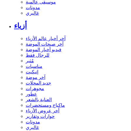
موسيقى عالمية
مدونات
غاليري
أزياء
آخر أخبار عالم الأزياء
آخر صيحات الموضة
فيديو أخبار الموضة
للرجال فقط
مُثير
مناسبات
إتيكيت
آخر موضة
جديد المحلات
مجوهرات
عطور
العناية بالشعر
ماكياج ومستحضرات
أخر عروض الأزياء
حوارات وتقارير
مدونات
غاليري