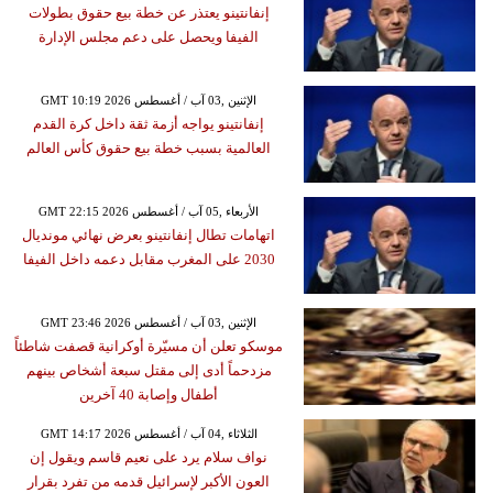
إنفانتينو يعتذر عن خطة بيع حقوق بطولات
الفيفا ويحصل على دعم مجلس الإدارة
GMT 10:19 2026 الإثنين ,03 آب / أغسطس
إنفانتينو يواجه أزمة ثقة داخل كرة القدم
العالمية بسبب خطة بيع حقوق كأس العالم
GMT 22:15 2026 الأربعاء ,05 آب / أغسطس
اتهامات تطال إنفانتينو بعرض نهائي مونديال
2030 على المغرب مقابل دعمه داخل الفيفا
GMT 23:46 2026 الإثنين ,03 آب / أغسطس
موسكو تعلن أن مسيّرة أوكرانية قصفت شاطئاً
مزدحماً أدى إلى مقتل سبعة أشخاص بينهم
أطفال وإصابة 40 آخرين
GMT 14:17 2026 الثلاثاء ,04 آب / أغسطس
نواف سلام يرد على نعيم قاسم ويقول إن
العون الأكبر لإسرائيل قدمه من تفرد بقرار