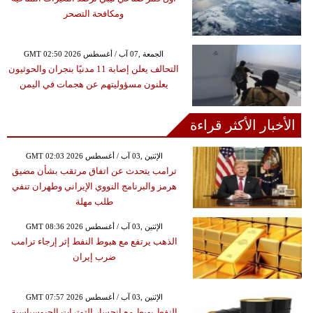
ومكافحة التصحر
GMT 02:50 2026 الجمعة ,07 آب / أغسطس
التحالف يعلن إصابة 11 مدنيًا بنجران والحوثيون
يعلنون مسؤوليتهم عن هجمات في اليمن
الأخبار الأكثر قراءة
GMT 02:03 2026 الإثنين ,03 آب / أغسطس
ترامب يتحدث عن اتفاق مرتقب بشأن مضيق
هرمز والبرنامج النووي الإيراني وطهران تنفي
طلب مهلة
GMT 08:36 2026 الإثنين ,03 آب / أغسطس
الذهب يرتفع مع هبوط النفط إثر إرجاء ترامب
ضرب إيران
GMT 07:57 2026 الإثنين ,03 آب / أغسطس
النفط يهبط مع انحسار التوترات الجيوسياسية