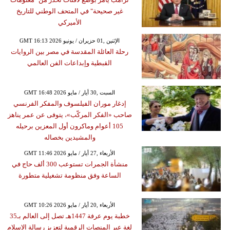
غير صحيحة" في المتحف الوطني للتاريخ
الأميركي
GMT 16:13 2026 الإثنين ,01 حزيران / يونيو
رحلة العائلة المقدسة في مصر بين الروايات
القبطية وإبداعات الفن العالمي
GMT 16:48 2026 السبت ,30 أيار / مايو
إدغار موران الفيلسوف والمفكر الفرنسي
صاحب «الفكر المركّب»، يتوفى عن عمر يناهز
105 أعوام وماكرون أول المعزين برحيله
والمشيدين بخصاله
GMT 11:46 2026 الأربعاء ,27 أيار / مايو
منشأة الجمرات تستوعب 300 ألف حاج في
الساعة وفق منظومة تشغيلية متطورة
GMT 10:26 2026 الأربعاء ,20 أيار / مايو
خطبة يوم عرفة 1447هـ تصل إلى العالم بـ35
لغة عبر المنصات الرقمية لتعزيز رسالة الإسلام