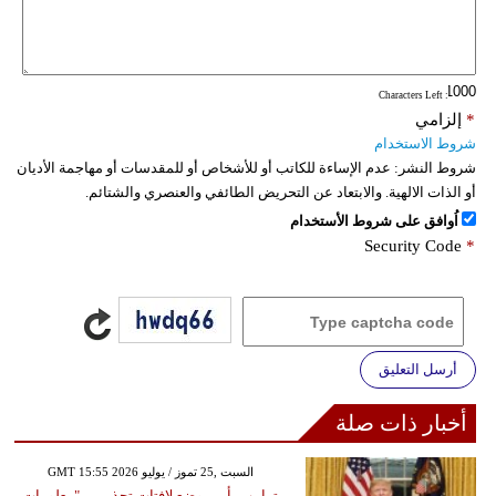
: Characters Left
*
إلزامي
شروط الاستخدام
شروط النشر:
عدم الإساءة للكاتب أو للأشخاص أو للمقدسات أو مهاجمة الأديان
أو الذات الالهية. والابتعاد عن التحريض الطائفي والعنصري والشتائم.
اُوافق على شروط الأستخدام
Security Code
*
أرسل التعليق
أخبار ذات صلة
GMT 15:55 2026 السبت ,25 تموز / يوليو
ترامب يأمر بوضع لافتات تحذر من "معلومات