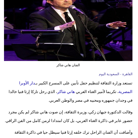
وسفر
ديكور
أخبار
إعلام
تعليم
الفنان هاني شاكر
مرأة
القاهرة - السعودية اليوم
تستعد وزارة الثقافة لتنظيم حفل تأبين على المسرح الكبير بـ
دار الأوبرا
علوم
المصرية
، تكريما لأمير الغناء العربي
هاني شاكر
، الذي رحل تاركا إرثا فنيا خالدا
وتكنولوجيا
في وجدان جمهوره ومحبيه في مصر والوطن العربي.
بيئة
وقالت الدكتورة جيهان زكي، وزيرة الثقافة، إن صوت هاني شاكر لم يكن مجرد
مدوَّنات
حضور عابر في ذاكرة الغناء العربي، بل كان امتدادا لزمن كامل من الفن الراقي.
وأضافت أن الفنان الراحل ترك خلفه إرثا فنيا سيظل حيا في ذاكرة الثقافة
أبراج