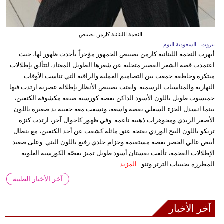
النجمة اللبنانية كارمن بصيبص
بيروت - السعودية اليوم
أبهرت النجمة اللبنانية كارمن بصيبص الجمهور مؤخراً بأحدث ظهور لها، حيث
اعتمدت قصة الشعر القصير متخلية عن شعرها الطويل المعتاد، لتتألق بإطلالات
مبتكرة وخاطفة جمعت بين التصاميم العملية والراقية التي تناسب الأوقات
النهارية والمناسبات الرسمية. ولفتت بصيبص الأنظار بإطلالة عصرية ارتدت فيها
جمبسوت طويل باللون الأسود الداكن بقصة كورسيه ضيقة مكشوفة الكتفين،
بينما انسدل الجزء السفلي بقصة واسعة، ونسقت معه حقيبة يد صغيرة باللون
الأصفر الزبدي ومجوهرات ذهبية ناعمة. وفي ظهور كاجوال آخر، ارتدت كنزة
تريكو باللون البيج الوردي بفتحة عنق مائلة كشفت عن أحد الكتفين، مع بنطال
أبيض عالي الخصر بقصة مستقيمة وحزام جلدي رفيع باللون البني. وعلى صعيد
الإطلالات الفخمة، تألقت بفستان أسود طويل تميز بقصّة الكورسيه العلوية
المطرزة بحبيبات الترتر وتنو...
المزيد
آخر الأخبار الطبية
آخر الأخبار