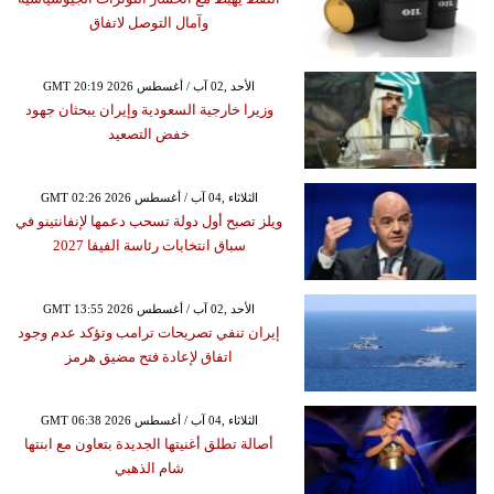
وآمال التوصل لاتفاق
GMT 20:19 2026 الأحد ,02 آب / أغسطس
وزيرا خارجية السعودية وإيران يبحثان جهود
خفض التصعيد
GMT 02:26 2026 الثلاثاء ,04 آب / أغسطس
ويلز تصبح أول دولة تسحب دعمها لإنفانتينو في
سباق انتخابات رئاسة الفيفا 2027
GMT 13:55 2026 الأحد ,02 آب / أغسطس
إيران تنفي تصريحات ترامب وتؤكد عدم وجود
اتفاق لإعادة فتح مضيق هرمز
GMT 06:38 2026 الثلاثاء ,04 آب / أغسطس
أصالة تطلق أغنيتها الجديدة بتعاون مع ابنتها
شام الذهبي