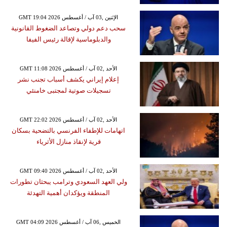
GMT 19:04 2026 الإثنين ,03 آب / أغسطس
سحب دعم دولي وتصاعد الضغوط القانونية
والدبلوماسية لإقالة رئيس الفيفا
GMT 11:08 2026 الأحد ,02 آب / أغسطس
إعلام إيراني يكشف أسباب تجنب نشر
تسجيلات صوتية لمجتبى خامنئي
GMT 22:02 2026 الأحد ,02 آب / أغسطس
اتهامات للإطفاء الفرنسي بالتضحية بسكان
قرية لإنقاذ منازل الأثرياء
GMT 09:40 2026 الأحد ,02 آب / أغسطس
ولي العهد السعودي وترامب يبحثان تطورات
المنطقة ويؤكدان أهمية التهدئة
GMT 04:09 2026 الخميس ,06 آب / أغسطس