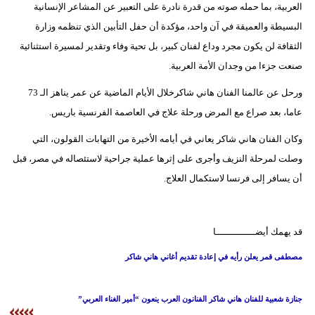
العربية، بما حمله صوته من قدرة نادرة على التعبير عن المشاعر الإنسانية
فيديو
البسيطة والعميقة في آن واحد، مؤكدة أن حفل التأبين الذي تنظمه وزارة
الثقافة لن يكون مجرد وداع لفنان كبير، بل تحية وفاء وتقدير لمسيرة استثنائية
سيارات
صنعت جزءا من وجدان الأمة العربية.
ورحل عن عالمنا الفنان هاني شاكرخلال الأيام الماضية عن عمر يناهز الـ 73
عاما، بعد صراع مع المرض ورحلة علاج في العاصمة الفرنسية باريس.
وكان الفنان هاني شاكر يعاني في أيامه الأخيرة من التهابات القولون، التي
وصلت لمرحلة النزيف وأجرى على إثرها عملية جراحية لاستئصاله في مصر، قبل
أن يسافر إلى فرنسا لاستكمال العلاج.
قد يهمك أيضــــــــــــــا
مصطفى قمر يعلن رأيه في إعادة تقديم أغاني هاني شاكر
جنازة شعبية للفنان هاني شاكر الفنانون العرب ينعون “أمير الغناء العربي”