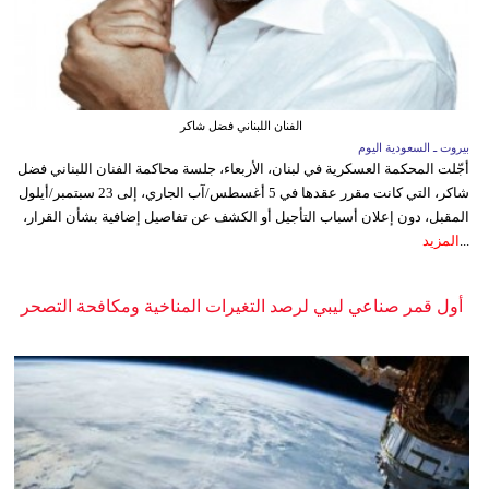
الفنان اللبناني فضل شاكر
بيروت ـ السعودية اليوم
أجّلت المحكمة العسكرية في لبنان، الأربعاء، جلسة محاكمة الفنان اللبناني فضل
شاكر، التي كانت مقرر عقدها في 5 أغسطس/آب الجاري، إلى 23 سبتمبر/أيلول
المقبل، دون إعلان أسباب التأجيل أو الكشف عن تفاصيل إضافية بشأن القرار،
...
المزيد
أول قمر صناعي ليبي لرصد التغيرات المناخية ومكافحة التصحر