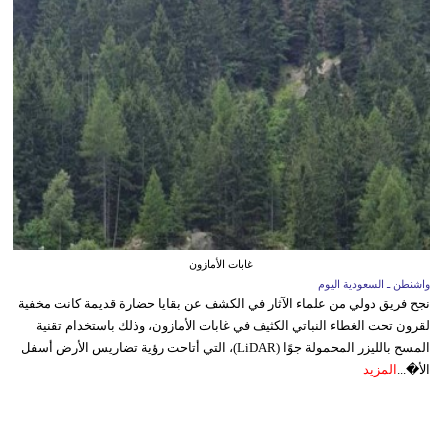
غابات الأمازون
واشنطن ـ السعودية اليوم
نجح فريق دولي من علماء الآثار في الكشف عن بقايا حضارة قديمة كانت مخفية
لقرون تحت الغطاء النباتي الكثيف في غابات الأمازون، وذلك باستخدام تقنية
المسح بالليزر المحمولة جوًا (LiDAR)، التي أتاحت رؤية تضاريس الأرض أسفل
الأ�...
المزيد