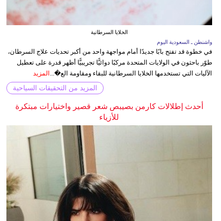
الخلايا السرطانية
واشنطن ـ السعودية اليوم
في خطوة قد تفتح بابًا جديدًا أمام مواجهة واحد من أكبر تحديات علاج السرطان،
طوّر باحثون في الولايات المتحدة مركبًا دوائيًّا تجريبيًّا أظهر قدرة على تعطيل
الآليات التي تستخدمها الخلايا السرطانية للبقاء ومقاومة الع�...
المزيد
المزيد من التحقيقات السياحية
أحدث إطلالات كارمن بصيبص شعر قصير واختيارات مبتكرة
للأزياء