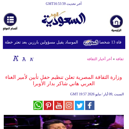
آخر تحديث GMT16:53:59
الرئيسية
أخبارعاجلة
رياضة
شخصا
الموساد يقيل مسؤولين بارزين بعد تعثر خطة مزعومة
ثقافة
إقتصاد
ثقافة
»
أخر أخبار الثقافة
فن
وزارة الثقافة المصرية تعلن تنظيم حفل تأبين لأمير الغناء
وموسيقى
العربي هاني شاكر بدار الأوبرا
أزياء
19:57 2026 السبت ,09 أيار / مايو
GMT
صحة
وتغذية
سياحة