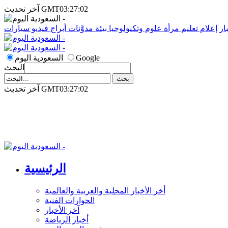
آخر تحديث GMT03:27:02
ار
إعلام
تعليم
مرأة
علوم وتكنولوجيا
بيئة
مدوَّنات
أبراج
فيديو
سيارات
Google
السعودية اليوم
البحث
آخر تحديث GMT03:27:02
الرئيسية
أخر الأخبار المحلية والعربية والعالمية
الحوارات الفنية
آخر الأخبار
أخبار الرياضة