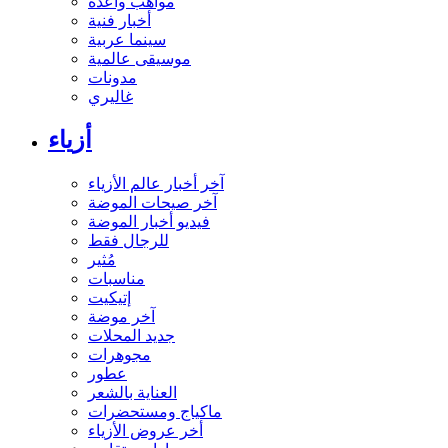
مواهب واعدة
أخبار فنية
سينما عربية
موسيقى عالمية
مدونات
غاليري
أزياء
آخر أخبار عالم الأزياء
آخر صيحات الموضة
فيديو أخبار الموضة
للرجال فقط
مُثير
مناسبات
إتيكيت
آخر موضة
جديد المحلات
مجوهرات
عطور
العناية بالشعر
ماكياج ومستحضرات
أخر عروض الأزياء