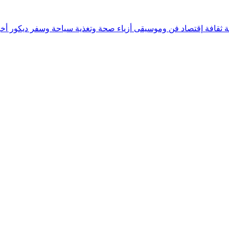
ة
ثقافة
إقتصاد
فن وموسيقى
أزياء
صحة وتغذية
سياحة وسفر
ديكور
أخب