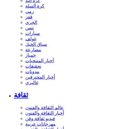
كرة اليد
كرة السلة
رمي
قفز
الجري
تنس
سيارات
غولف
سباق الخيل
مصارعة
جمباز
أخبار المنتخبات
تحقيقات
مدونات
أخبار المحترفين
غاليري
ثقافة
عالم الثقافة والفنون
أخبار الثقافة والفنون
فيديو ثقافة وفن
مهرجانات عربية