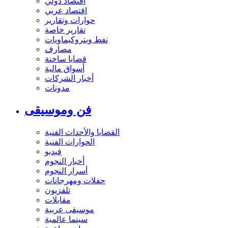
اقتصاد دولي
اقتصاد عربي
حوارات وتقارير
تقارير خاصة
نفط وبتروكيماويات
مصارف
قضايا ساخنة
أسواق مالية
أخبار الشركات
مدونات
فن وموسيقى
القضايا والأحداث الفنية
الحوارات الفنية
فيديو
أخبار النجوم
أسرار النجوم
حفلات ومهرجانات
تلفزيون
مقابلات
موسيقى عربية
سينما عالمية