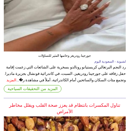
جورجينا رودريغز وخاتمها المثير للتساؤلات
لشبونة - السعودية اليوم
رد النجم البرتغالي كريستيانو رونالدو بسخرية على الشائعات التي زعمت إقامة
حفل زفافه على جورجينا رودريغيز، السبت، في كاتدرائية فونشال بجزيرة ماديرا.
وتجمع مئات السكان والسائحين أمام الكاتدرائية، أملاً في مشاهدة ر�...
المزيد
المزيد من التحقيقات السياحية
تناول المكسرات بانتظام قد يعزز صحة القلب ويقلل مخاطر
الأمراض