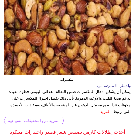
المكسرات
واشنطن ـ السعودية اليوم
يمكن أن يشكل إدخال المكسرات ضمن النظام الغذائي اليومي خطوة مفيدة
لدعم صحة القلب والأوعية الدموية. يأتي ذلك بفضل احتواء المكسرات على
مكونات غذائية مهمة مثل الدهون غير المشبعة، والألياف، ومضادات الأكسدة،
التي ترتبط...
المزيد
المزيد من التحقيقات السياحية
أحدث إطلالات كارمن بصيبص شعر قصير واختيارات مبتكرة