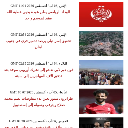
GMT 11:01 2026 الإثنين ,03 آب / أغسطس
الوداد الرياضي يعلن عودة يحيى عطية الله
بعقد لموسم واحد
GMT 22:54 2026 الإثنين ,03 آب / أغسطس
تحقيق إسرائيلي يرصد تدمير قرى في جنوب
لبنان
GMT 02:15 2026 الثلاثاء ,04 آب / أغسطس
فون دير لاين تدعو إلى تحرك أوروبي موحد بعد
تدفق آلاف المهاجرين إلى سبتة
GMT 03:07 2026 الأربعاء ,05 آب / أغسطس
طرابزون سبور يعلن بدء مفاوضات لضم محمد
صلاح ويترقب وصوله إلى إسطنبول
GMT 09:30 2026 الخميس ,06 آب / أغسطس
ميسي يتألق بثنائية ويقود إنتر ميامي للفوز بعد