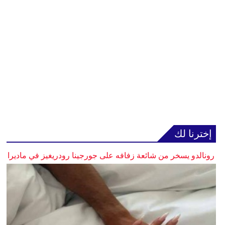
إخترنا لك
رونالدو يسخر من شائعة زفافه على جورجينا رودريغيز في ماديرا