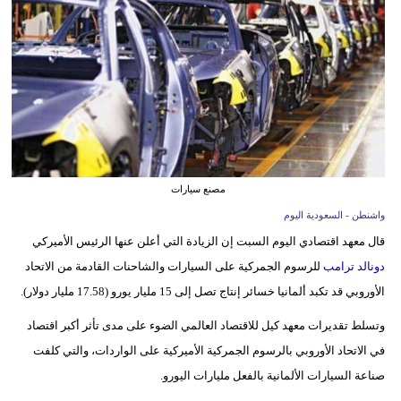
وسفر
ديكور
أخبار
إعلام
تعليم
مصنع سيارات
مرأة
واشنطن - السعودية اليوم
قال معهد اقتصادي اليوم السبت إن الزيادة التي أعلن عنها الرئيس الأميركي
علوم
دونالد ترامب
للرسوم الجمركية على السيارات والشاحنات القادمة من الاتحاد
وتكنولوجيا
الأوروبي قد تكبد ألمانيا خسائر إنتاج تصل إلى 15 مليار يورو (17.58 مليار دولار).
بيئة
وتسلط تقديرات معهد كيل للاقتصاد العالمي الضوء على مدى تأثر أكبر اقتصاد
مدوَّنات
في الاتحاد الأوروبي بالرسوم الجمركية الأميركية على الواردات، والتي كلفت
صناعة السيارات الألمانية بالفعل مليارات اليورو.
أبراج