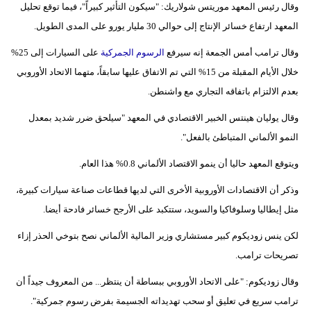
وقال رئيس المعهد موريتس شولاريك: "سيكون التأثير كبيراً"، فيما توقع تحليل
فيديو
المعهد ارتفاع خسائر الإنتاج إلى حوالي 30 مليار يورو على المدى الطويل.
سيارات
وقال ترامب أمس الجمعة إنه سيرفع
الرسوم الجمركية
على السيارات إلى 25%
خلال الأيام المقبلة من 15% التي تم الاتفاق عليها سابقاً، متهما الاتحاد الأوروبي
بعدم الالتزام باتفاقه التجاري مع واشنطن.
وقال يوليان هينتس الخبير الاقتصادي في المعهد "سيلحق ضرر شديد بمعدل
النمو الألماني المتباطئ بالفعل".
ويتوقع المعهد حاليا أن ينمو الاقتصاد الألماني 0.8% هذا العام.
وذكر أن الاقتصادات الأوروبية الأخرى التي لديها قطاعات صناعة سيارات كبيرة،
مثل إيطاليا وسلوفاكيا والسويد، ستتكبد على الأرجح خسائر فادحة أيضا.
لكن ينس زوديكوم كبير مستشاري وزير المالية الألماني نصح بتوخي الحذر إزاء
تصريحات ترامب.
وقال زوديكوم: "على الاتحاد الأوروبي ببساطة أن ينتظر... من المعروف جيداً أن
ترامب سريع في تعليق أو سحب تهديداته الجسيمة بفرض رسوم جمركية".