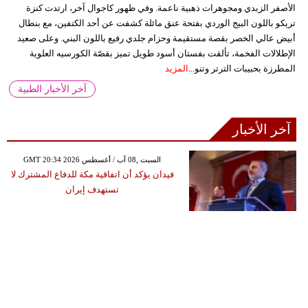
الأصفر الزبدي ومجوهرات ذهبية ناعمة. وفي ظهور كاجوال آخر، ارتدت كنزة
تريكو باللون البيج الوردي بفتحة عنق مائلة كشفت عن أحد الكتفين، مع بنطال
أبيض عالي الخصر بقصة مستقيمة وحزام جلدي رفيع باللون البني. وعلى صعيد
الإطلالات الفخمة، تألقت بفستان أسود طويل تميز بقصّة الكورسيه العلوية
المطرزة بحبيبات الترتر وتنو...
المزيد
آخر الأخبار الطبية
آخر الأخبار
GMT 20:34 2026 السبت ,08 آب / أغسطس
فيدان يؤكد أن اتفاقية مكة للدفاع المشترك لا
تستهدف إيران