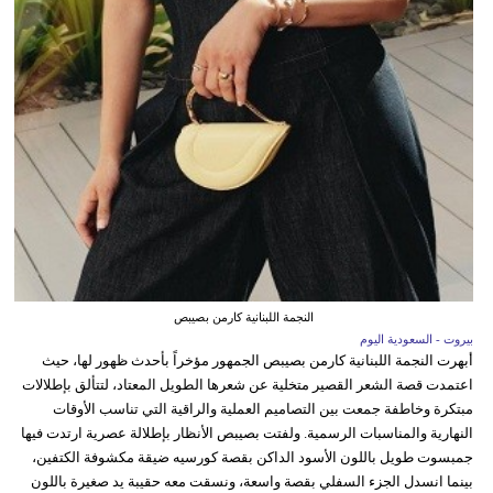
النجمة اللبنانية كارمن بصيبص
بيروت - السعودية اليوم
أبهرت النجمة اللبنانية كارمن بصيبص الجمهور مؤخراً بأحدث ظهور لها، حيث
اعتمدت قصة الشعر القصير متخلية عن شعرها الطويل المعتاد، لتتألق بإطلالات
مبتكرة وخاطفة جمعت بين التصاميم العملية والراقية التي تناسب الأوقات
النهارية والمناسبات الرسمية. ولفتت بصيبص الأنظار بإطلالة عصرية ارتدت فيها
جمبسوت طويل باللون الأسود الداكن بقصة كورسيه ضيقة مكشوفة الكتفين،
بينما انسدل الجزء السفلي بقصة واسعة، ونسقت معه حقيبة يد صغيرة باللون