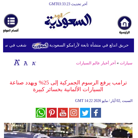
آخر تحديث GMT03:33:23
الرئيسية
أخبارعاجلة
رياضة
 حريق اندلع في منشأة تابعة لأرامكو السعودية
شغب في سجون سريلانكا يودي ب
ثقافة
إقتصاد
سيارات
»
آخر أخبار عالم السيارات
فن
ترامب يرفع الرسوم الجمركية إلى 25% ويهدد صناعة
وموسيقى
السيارات الألمانية بخسائر كبيرة
أزياء
14:22 2026 السبت ,02 أيار / مايو
GMT
صحة
وتغذية
سياحة