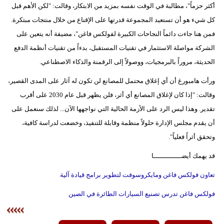
أكثر حزماً"، مطالبة في الوقت نفسه بمزيد من الابتكار، وقالت: "لكن الأهم قبل
كل شيء هو أن تستعيد المجموعة قدرتها على الإقناع من خلال منتجات مبتكرة.
فمن هنا جاءت دائماً النجاحات الكبيرة لفولكس فاغن"، مضيفة أنه يتعين على
الشركة مواصلة الاستثمار في تقنيات المستقبل، بدءاً من تقنيات أنظمة الدفع
الحديثة، مروراً بالبرمجيات، ووصولاً إلى الرقمنة والذكاء الاصطناعي.
ورأت هامبورغ أن أي إغلاق محتمل للمصانع لن تكون له آثار على المدى القصير،
وقالت: "إذا كان لإغلاق المصانع أي أثر، فلن يظهر قبل عام 2030 على أقرب
تقدير. وهذا ليس الرد على الأزمة الحالية التي نواجهها الآن... لذلك سنعمل على
أن يقدم مجلس الإدارة حلولاً منظمة وقابلة للتنفيذ، وخضعت لدراسة كافية،
وتحقق أثراً فعلياً".
قد يهمك أيضــــــــــــــا
تعاون فولكس فاغن ومايكروسوفت لتطوير برامج قيادة آلية
فولكس فاغن تدرس تصنيع السيارات الطائرة في الصين