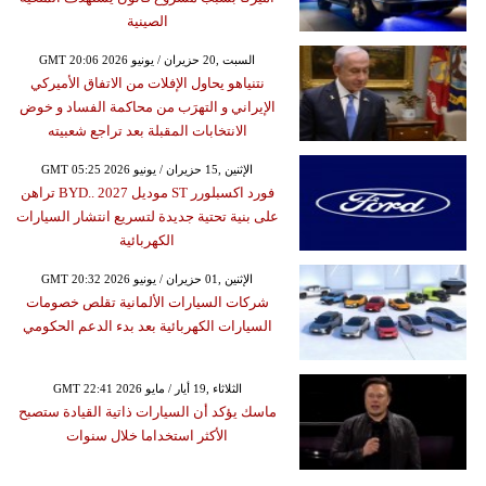
الصينية
GMT 20:06 2026 السبت ,20 حزيران / يونيو
نتنياهو يحاول الإفلات من الاتفاق الأميركي
الإيراني و التهرَب من محاكمة الفساد و خوض
الانتخابات المقبلة بعد تراجع شعبيته
GMT 05:25 2026 الإثنين ,15 حزيران / يونيو
فورد اكسبلورر ST موديل 2027 ..BYD تراهن
على بنية تحتية جديدة لتسريع انتشار السيارات
الكهربائية
GMT 20:32 2026 الإثنين ,01 حزيران / يونيو
شركات السيارات الألمانية تقلص خصومات
السيارات الكهربائية بعد بدء الدعم الحكومي
GMT 22:41 2026 الثلاثاء ,19 أيار / مايو
ماسك يؤكد أن السيارات ذاتية القيادة ستصبح
الأكثر استخداما خلال سنوات