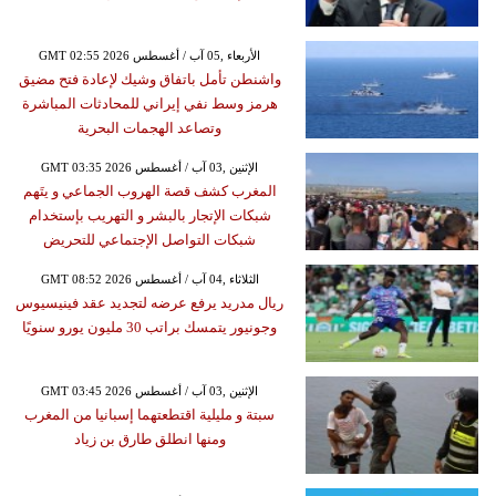
GMT 02:55 2026 الأربعاء ,05 آب / أغسطس
واشنطن تأمل باتفاق وشيك لإعادة فتح مضيق
هرمز وسط نفي إيراني للمحادثات المباشرة
وتصاعد الهجمات البحرية
GMT 03:35 2026 الإثنين ,03 آب / أغسطس
المغرب كشف قصة الهروب الجماعي و يتَهم
شبكات الإتجار بالبشر و التهريب بإستخدام
شبكات التواصل الإجتماعي للتحريض
GMT 08:52 2026 الثلاثاء ,04 آب / أغسطس
ريال مدريد يرفع عرضه لتجديد عقد فينيسيوس
وجونيور يتمسك براتب 30 مليون يورو سنويًا
GMT 03:45 2026 الإثنين ,03 آب / أغسطس
سبتة و مليلية اقتطعتهما إسبانيا من المغرب
ومنها انطلق طارق بن زياد