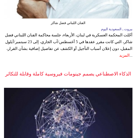
الفنان اللبناني فضل شاكر
بيروت ـ السعودية اليوم
أجّلت المحكمة العسكرية في لبنان، الأربعاء، جلسة محاكمة الفنان اللبناني فضل
شاكر، التي كانت مقرر عقدها في 5 أغسطس/آب الجاري، إلى 23 سبتمبر/أيلول
المقبل، دون إعلان أسباب التأجيل أو الكشف عن تفاصيل إضافية بشأن القرار،
...
المزيد
الذكاء الاصطناعي يصمم جينومات فيروسية كاملة وقابلة للتكاثر