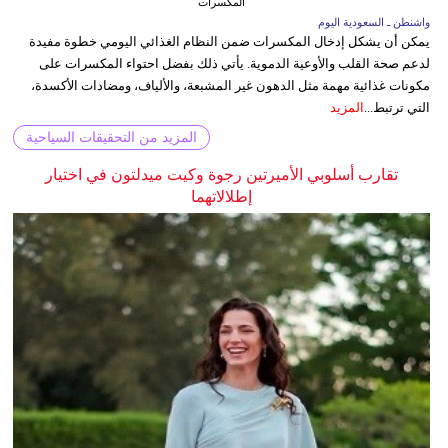
المكسرات
واشنطن ـ السعودية اليوم
يمكن أن يشكل إدخال المكسرات ضمن النظام الغذائي اليومي خطوة مفيدة
لدعم صحة القلب والأوعية الدموية. يأتي ذلك بفضل احتواء المكسرات على
مكونات غذائية مهمة مثل الدهون غير المشبعة، والألياف، ومضادات الأكسدة،
التي ترتبط...
المزيد
المزيد من التحقيقات السياحية
تقارب أسلوبي الأميرتين رجوة وكيت ميدلتون في اختيار
إطلالاتهما