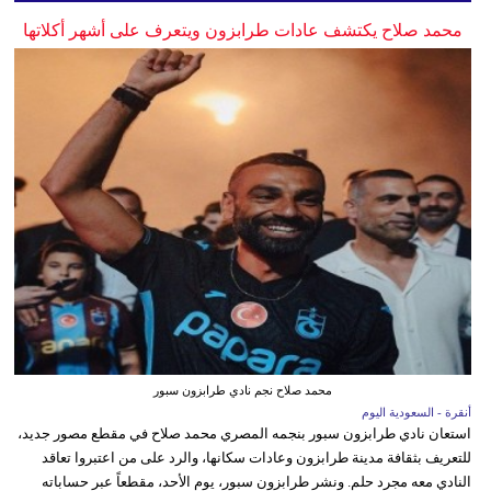
محمد صلاح يكتشف عادات طرابزون ويتعرف على أشهر أكلاتها
محمد صلاح نجم نادي طرابزون سبور
أنقرة - السعودية اليوم
استعان نادي طرابزون سبور بنجمه المصري محمد صلاح في مقطع مصور جديد،
للتعريف بثقافة مدينة طرابزون وعادات سكانها، والرد على من اعتبروا تعاقد
النادي معه مجرد حلم. ونشر طرابزون سبور، يوم الأحد، مقطعاً عبر حساباته