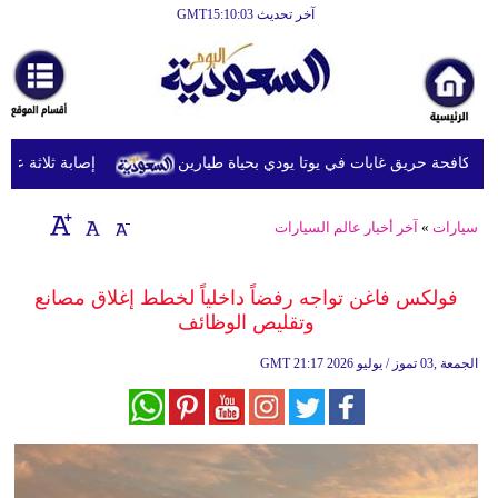
آخر تحديث GMT15:10:03
الرئيسية
أخبارعاجلة
رياضة
كافحة حريق غابات في يوتا يودي بحياة طيارين
إصابة ثلاثة عسكريين
ثقافة
إقتصاد
سيارات
»
آخر أخبار عالم السيارات
فن
فولكس فاغن تواجه رفضاً داخلياً لخطط إغلاق مصانع
وموسيقى
وتقليص الوظائف
أزياء
21:17 2026 الجمعة ,03 تموز / يوليو
GMT
صحة
وتغذية
سياحة