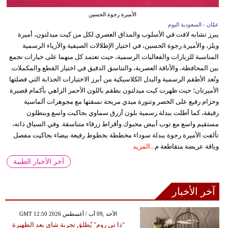
الأميرة رجوة الحسين
عمّان - السعودية اليوم
يبرز تشابه لافت في الأسلوب والمذاق العصري لكل من كيت ميدلتون، أميرة
ويلز، والأميرة رجوة الحسين، في اختيار الإطلالات الصيفية والأزياء الرسمية
المناسبة للزيارات والفعاليات الرسمية، حيث تعتمد كل منهما على خيارات تجمع
بين المحافظة، والأناقة العصرية، والتناسق الدقيق في اختيار القطع والمكملات.
وتُعد الأطقم الرسمية والبدل الكلاسيكية من أبرز الاختيارات الجذابة التي فضلتها
الأميرتان؛ حيث ظهرت كيت ميدلتون بطقم باللون الأحمر الزاهي بأكمام قصيرة
وحزام رفيع على الخصر وتنورة ميدي مريحة نسقتها مع مجوهرات ألماسية
رقيقة، كما أطلت ببدلة رسمية بلون أزرق سماوي بجاكيت واسع وبنطلون
مستقيم واسع مع توب أبيض محبوك وأقراط زرقاء متناسقة. وفي السياق ذاته،
تألقت الأميرة رجوة ببدلة سوداء مخططة بخطوط رفيعة بيضاء بجاكيت مفصل
وياقة عريضة متقاطعة م...
المزيد
آخر الأخبار الطبية
آخر الأخبار
GMT 12:50 2026 الأحد ,09 آب / أغسطس
"ذا تي روم" يُطلق تجربة شاي بعد الظهيرة