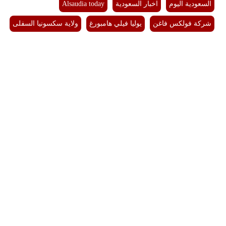
السعودية اليوم
اخبار السعودية
Alsaudia today
شركة فولكس فاغن
يوليا فيلي هامبورغ
ولاية سكسونيا السفلى