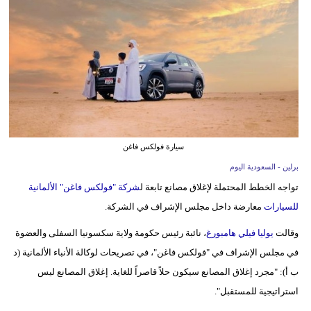
وسفر
ديكور
أخبار
إعلام
تعليم
سيارة فولكس فاغن
مرأة
برلين - السعودية اليوم
تواجه الخطط المحتملة لإغلاق مصانع تابعة ل
شركة "فولكس فاغن" الألمانية
علوم
للسيارات
معارضة داخل مجلس الإشراف في الشركة.
وتكنولوجيا
وقالت
يوليا فيلي هامبورغ
، نائبة رئيس حكومة ولاية سكسونيا السفلى والعضوة
بيئة
في مجلس الإشراف في "فولكس فاغن"، في تصريحات لوكالة الأنباء الألمانية (د
مدوَّنات
ب أ): "مجرد إغلاق المصانع سيكون حلاً قاصراً للغاية. إغلاق المصانع ليس
استراتيجية للمستقبل".
أبراج