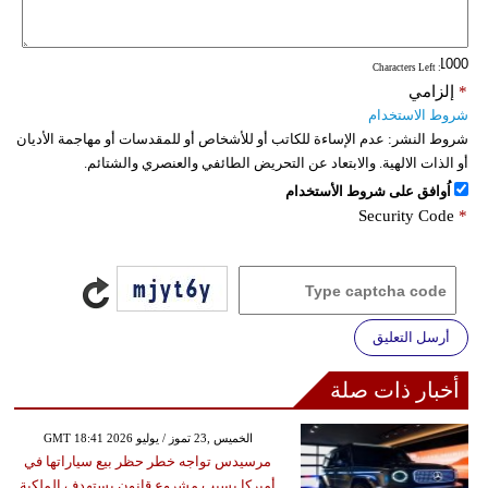
: Characters Left
*
إلزامي
شروط الاستخدام
شروط النشر:
عدم الإساءة للكاتب أو للأشخاص أو للمقدسات أو مهاجمة الأديان
أو الذات الالهية. والابتعاد عن التحريض الطائفي والعنصري والشتائم.
اُوافق على شروط الأستخدام
Security Code
*
أرسل التعليق
أخبار ذات صلة
GMT 18:41 2026 الخميس ,23 تموز / يوليو
مرسيدس تواجه خطر حظر بيع سياراتها في
أميركا بسبب مشروع قانون يستهدف الملكية