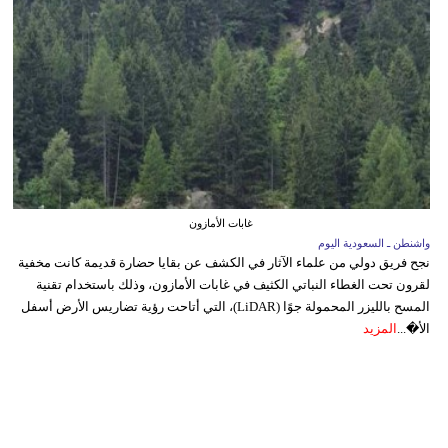
غابات الأمازون
واشنطن ـ السعودية اليوم
نجح فريق دولي من علماء الآثار في الكشف عن بقايا حضارة قديمة كانت مخفية
لقرون تحت الغطاء النباتي الكثيف في غابات الأمازون، وذلك باستخدام تقنية
المسح بالليزر المحمولة جوًا (LiDAR)، التي أتاحت رؤية تضاريس الأرض أسفل
الأ�...
المزيد