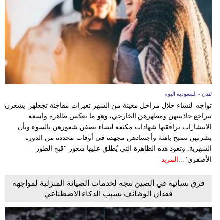
وسفر
ديكور
أخبار
إعلام
تعليم
لندن - السعودية اليوم
تواجه النساء خلال مراحل معينة من الشهر تغيرات مفاجئة تجعلهن يشعرن
مرأة
بتراجع جاذبيتهن ومظهرهن الخارجي، وهو ما يعكس ظاهرة واسعة
الانتشارات ترافقتها شهادات مكثفة لنساء يصفن شعورهن بالسوء وبأن
علوم
بشرتهن تصبح باهتة وأجسادهن مجهدة في أوقات محددة من الدورة
وتكنولوجيا
الشهرية. وتعود هذه الظاهرة التي يُطلق عليها شعور "قبح الطور
الأصفري"...
المزيد
بيئة
فرق نسائية في الصين تتجه لخدمات الصيانة المنزلية لمواجهة
مدوَّنات
فقدان الوظائف بسبب الذكاء الاصطناعي
أبراج