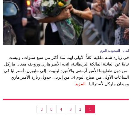
لندن - السعوديه اليوم
في زيارة شبه ملكية، تُعَدُّ الأولى لهما منذ أكثر من سبع سنوات، وليست
نيابةً عن العائلة المالكة البريطانية، اتجه الأمير هاري وزوجته ميغان ماركل
-من دون طفليهما الأمير آرتشي والأميرة ليليبت- إلى ملبورن، أستراليا في
الساعات الأولى من صباح اليوم 14 من إبريل. جدول زيارة الأمير هاري
وميغان ماركل لأستراليا...
المزيد
4
3
2
1