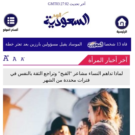
آخر تحديث GMT03:27:02
الرئيسية
أخبارعاجلة
رياضة
 شخصا
الموساد يقيل مسؤولين بارزين بعد تعثر خطة مزعومة
ثقافة
آخر أخبار المرأة
إقتصاد
فن
لماذا تداهم النساء مشاعر "القبح" وتراجع الثقة بالنفس في
فترات محددة من الشهر
وموسيقى
أزياء
صحة
وتغذية
سياحة