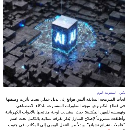
فيديو
سيارات
بكين - السعودية اليوم
لجأت المبرمجة السابقة أليس هوانغ إلى بديل عملي بعدما تأثرت وظيفتها
في قطاع التكنولوجيا نتيجة التطورات المتسارعة للذكاء الاصطناعي
وتهميشه للمهن المكتبية؛ حيث استبدلت لوحة مفاتيحها بالأدوات الكهربائية
وأطلقت مشروعاً لإصلاح المنازل يُدار بفرقة نسائية بالكامل تحت اسم
"عاملات تشيانغ تشيانغ". وبدلاً من التنقل اليومي إلى المكاتب في جنوب