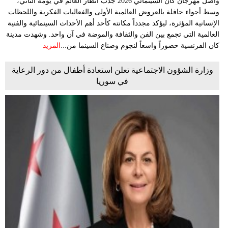
واصل مهرجان كان السينمائي 2026 جذب أنظار العالم في يومه الثاني،
وسط أجواء حافلة بالعروض العالمية الأولى والفعاليات الفكرية واللحظات
الإنسانية المؤثرة، ليؤكد مجدداً مكانته كأحد أهم الأحداث السينمائية والفنية
العالمية التي تجمع بين الفن والثقافة والموضة في آن واحد. وشهدت مدينة
كان الفرنسية حضوراً واسعاً لنجوم وصناع السينما من...
المزيد
وزارة الشؤون الاجتماعية تعلن استعادة أطفال من دور الرعاية
في سوريا