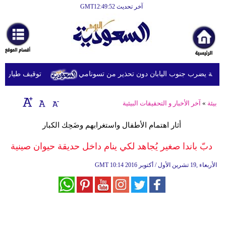
آخر تحديث GMT12:49:52
الرئيسية
أخبارعاجلة
رياضة
توقيف طيار ماليزي
ثقافة
إقتصاد
بيئة
»
آخر الأخبار و التحقيقات البيئية
فن
أثار اهتمام الأطفال واستغرابهم وضَحِك الكبار
وموسيقى
دبّ باندا صغير يُجاهد لكي ينام داخل حديقة حيوان صينية
أزياء
10:14 2016 الأربعاء ,19 تشرين الأول / أكتوبر
GMT
صحة
وتغذية
سياحة