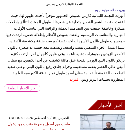
النجمة اللبنانية كارمن بصيبص
بيروت - السعودية اليوم
أبهرت النجمة اللبنانية كارمن بصيبص الجمهور مؤخراً بأحدث ظهور لها، حيث
اعتمدت قصة الشعر القصير متخلية عن شعرها الطويل المعتاد، لتتألق بإطلالات
مبتكرة وخاطفة جمعت بين التصاميم العملية والراقية التي تناسب الأوقات
النهارية والمناسبات الرسمية. ولفتت بصيبص الأنظار بإطلالة عصرية ارتدت فيها
جمبسوت طويل باللون الأسود الداكن بقصة كورسيه ضيقة مكشوفة الكتفين،
بينما انسدل الجزء السفلي بقصة واسعة، ونسقت معه حقيبة يد صغيرة باللون
الأصفر الزبدي ومجوهرات ذهبية ناعمة. وفي ظهور كاجوال آخر، ارتدت كنزة
تريكو باللون البيج الوردي بفتحة عنق مائلة كشفت عن أحد الكتفين، مع بنطال
أبيض عالي الخصر بقصة مستقيمة وحزام جلدي رفيع باللون البني. وعلى صعيد
الإطلالات الفخمة، تألقت بفستان أسود طويل تميز بقصّة الكورسيه العلوية
المطرزة بحبيبات الترتر وتنو...
المزيد
آخر الأخبار الطبية
آخر الأخبار
GMT 02:01 2026 الخميس ,06 آب / أغسطس
طبيب من أصول مصرية يقترب من دخول