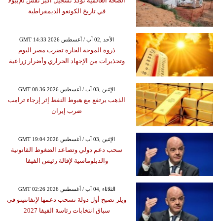
الصحة العالمية تؤكد تسجيل أكبر تفش للإيبولا
في تاريخ الكونغو الديمقراطية
GMT 14:33 2026 الأحد ,02 آب / أغسطس
ذروة الموجة الحارة تضرب مصر اليوم
وتحذيرات من الإجهاد الحراري وأضرار زراعية
GMT 08:36 2026 الإثنين ,03 آب / أغسطس
الذهب يرتفع مع هبوط النفط إثر إرجاء ترامب
ضرب إيران
GMT 19:04 2026 الإثنين ,03 آب / أغسطس
سحب دعم دولي وتصاعد الضغوط القانونية
والدبلوماسية لإقالة رئيس الفيفا
GMT 02:26 2026 الثلاثاء ,04 آب / أغسطس
ويلز تصبح أول دولة تسحب دعمها لإنفانتينو في
سباق انتخابات رئاسة الفيفا 2027