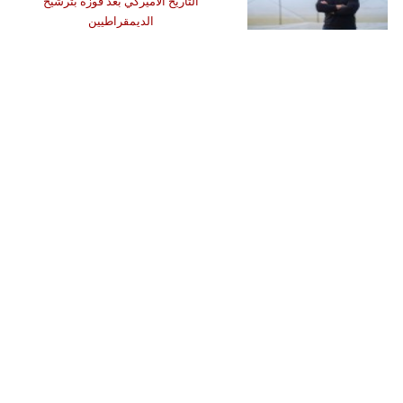
التاريخ الأميركي بعد فوزه بترشيح
الديمقراطيين