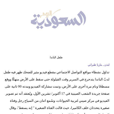
وسفر
ديكور
أخبار
إعلام
تعليم
طفل الباندا
مرأة
لندن ـ ماريا طبراني
علوم
تداوَل نشطاء مواقع التواصل الاجتماعي مقطع فيديو مثير للضحك ظهر فيه طفل
وتكنولوجيا
لدبّ الباندا يتدحرج في السرير وقت القيلولة حتى سقط على الأرض منهكًا ووقع
مسطحًا ونام مرة أخرى على الأرض، وتمت مشاركة الفيديو ومدته 90 ثانية على
بيئة
صفحة جريدة الشعب الصينية في 17 أكتوبر/ تشرين الأول، ويُعتقد أنه تم تصوير
مدوَّنات
الفيديو في مركز صيني لتربية الحيوانات، وسُمع اثنان من السياح رجل وفتاة
صغيرة يتحدثان خلف الكاميرا، حيث قالت الفتاة الصغيرة " إنه يسقط"، وقال
أبراج