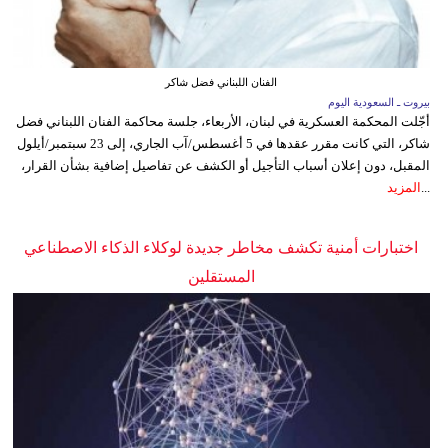
الفنان اللبناني فضل شاكر
بيروت ـ السعودية اليوم
أجّلت المحكمة العسكرية في لبنان، الأربعاء، جلسة محاكمة الفنان اللبناني فضل
شاكر، التي كانت مقرر عقدها في 5 أغسطس/آب الجاري، إلى 23 سبتمبر/أيلول
المقبل، دون إعلان أسباب التأجيل أو الكشف عن تفاصيل إضافية بشأن القرار،
...
المزيد
اختبارات أمنية تكشف مخاطر جديدة لوكلاء الذكاء الاصطناعي
المستقلين