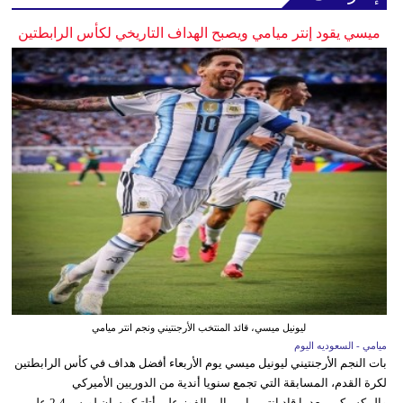
ميسي يقود إنتر ميامي ويصبح الهداف التاريخي لكأس الرابطتين
ليونيل ميسي، قائد المنتخب الأرجنتيني ونجم انتر ميامي
ميامي - السعوديه اليوم
بات النجم الأرجنتيني ليونيل ميسي يوم الأربعاء أفضل هداف في كأس الرابطتين
لكرة القدم، المسابقة التي تجمع سنويا أندية من الدوريين الأميركي
والمكسيكي، بعدما قاد إنتر ميامي إلى الفوز على أتلتيكو سان لويس 4-2 على