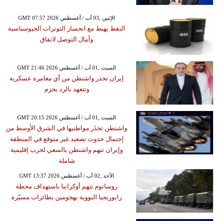
GMT 07:57 2026 الإثنين ,03 آب / أغسطس
النفط يهبط مع انحسار التوترات الجيوسياسية
وآمال التوصل لاتفاق
GMT 21:46 2026 السبت ,01 آب / أغسطس
إيران تحذر واشنطن من أي مغامرة عسكرية
وتتعهد بالرد بحزم
GMT 20:15 2026 السبت ,01 آب / أغسطس
واشنطن تحذَر مواطنيها في الشرق الأوسط من
إحتمال حدوث تصعيد غير متوقع في المنطقة
وإيران تتهم واشنطن بالسعي لحرب إقليمية
شاملة
GMT 13:37 2026 الأحد ,02 آب / أغسطس
روساتوم تتهم أوكرانيا باستهداف محطة
زابوريجيا النووية بهجومين بطائرات مسيّرة