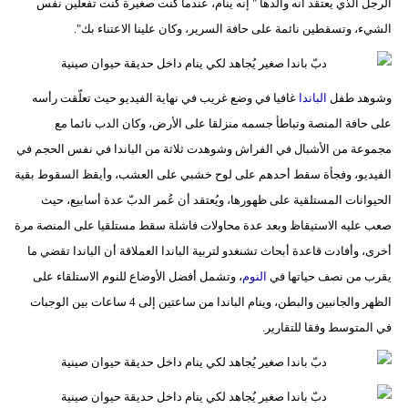
الرجل الذي يعتقد أنه والدها " إنه ينام، عندما كنت صغيرة كنت تفعلين نفس
فيديو
الشيء، وتسقطين نائمة على حافة السرير، وكان علينا الاعتناء بك".
سيارات
وشوهد طفل
الباندا
غافيا في وضع غريب في نهاية الفيديو حيث تعلّقت رأسه
على حافة المنصة وتباطأ جسمه منزلقا على الأرض، وكان الدب نائما مع
مجموعة من الأشبال في الفراش وشوهدت ثلاثة من الباندا في نفس الحجم في
الفيديو، وفجأة سقط أحدهم على لوح خشبي على العشب، وأيقظ السقوط بقية
الحيوانات المستلقية على ظهورها، ويُعتقد أن عُمر الدبّ عدة أسابيع، حيث
صعب عليه الاستيقاظ وبعد عدة محاولات فاشلة سقط مستلقيا على المنصة مرة
أخرى، وأفادت قاعدة أبحاث تشنغدو لتربية الباندا العملاقة أن الباندا تقضي ما
يقرب من نصف حياتها في
النوم
، وتشمل أفضل الأوضاع للنوم الاستلقاء على
الظهر والجانبين والبطن، وينام الباندا من ساعتين إلى 4 ساعات بين الوجبات
في المتوسط وفقا للتقارير.