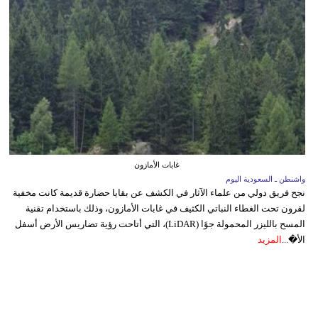
غابات الأمازون
واشنطن ـ السعودية اليوم
نجح فريق دولي من علماء الآثار في الكشف عن بقايا حضارة قديمة كانت مخفية
لقرون تحت الغطاء النباتي الكثيف في غابات الأمازون، وذلك باستخدام تقنية
المسح بالليزر المحمولة جوًا (LiDAR)، التي أتاحت رؤية تضاريس الأرض أسفل
الأ�...
المزيد