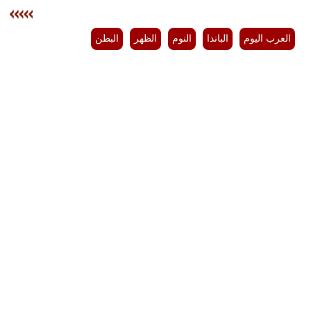
العرب اليوم
الباندا
النوم
الظهر
البطن