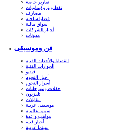
تقارير خاصة
نفط وبتروكيماويات
مصارف
قضايا ساخنة
أسواق مالية
أخبار الشركات
مدونات
فن وموسيقى
القضايا والأحداث الفنية
الحوارات الفنية
فيديو
أخبار النجوم
أسرار النجوم
حفلات ومهرجانات
تلفزيون
مقابلات
موسيقى عربية
سينما عالمية
مواهب واعدة
أخبار فنية
سينما عربية