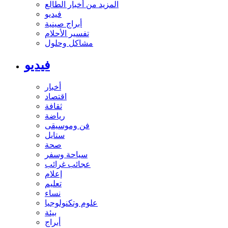
المزيد من أخبار الطالع
فيديو
أبراج صينية
تفسير الأحلام
مشاكل وحلول
فيديو
أخبار
اقتصاد
ثقافة
رياضة
فن وموسيقى
ستايل
صحة
سياحة وسفر
عجائب غرائب
إعلام
تعليم
نساء
علوم وتكنولوجيا
بيئة
أبراج