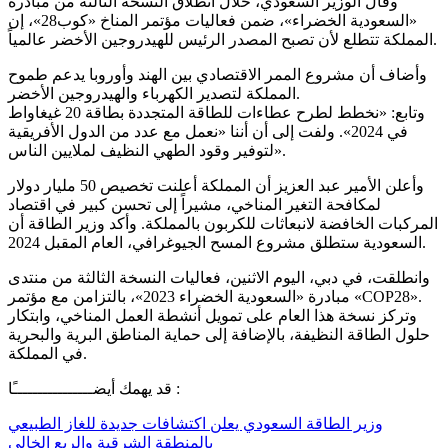
وقال الوزير السعودي، خلال انطلاق النسخة الثالثة من مبادرة
«السعودية الخضراء»، ضمن فعاليات مؤتمر المناخ «كوب28»، إن
المملكة تتطلع لأن تصبح المصدر الرئيس للهيدروجين الأخضر عالمياً.
وأضاف أن مشروع الممر الاقتصادي بين الهند وأوروبا يدعم طموح
المملكة لتصدير الكهرباء والهيدروجين الأخضر.
وتابع: «نخطط لطرح عطاءات للطاقة المتجددة بطاقة 20 غيغاواط
في 2024». ولفت إلى أن أننا «نعمل مع عدد من الدول الأفريقية
لتوفير وقود الطهي النظيف لملايين الناس».
وأعلن الأمير عبد العزيز أن المملكة أعلنت تخصيص 50 مليار دولار
لمكافحة التغير المناخي، مشيراً إلى تحسن كبير في اقتصاد
المركبات الخافضة لانبعاثات للكربون بالمملكة. وأكد وزير الطاقة أن
السعودية ستطلق مشروع المسح الجيوغرافي، العام المقبل 2024.
وانطلقت، في دبي، اليوم الاثنين، فعاليات النسخة الثالثة من منتدى
مبادرة «السعودية الخضراء 2023»، بالتزامن مع مؤتمر «COP28».
وتركز نسخة هذا العام على تمويل أنشطة العمل المناخي، وابتكار
حلول الطاقة النظيفة، بالإضافة إلى حماية المناطق البرية والبحرية
في المملكة.
قد يهمك أيضــــــــــــــــًا :
وزير الطاقة السعودي يعلن اكتشافات جديدة للغاز الطبيعي
بالمنطقة الشرقية والربع الخالي