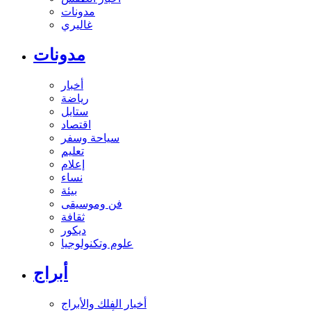
مدونات
غاليري
مدونات
أخبار
رياضة
ستايل
اقتصاد
سياحة وسفر
تعليم
إعلام
نساء
بيئة
فن وموسيقى
ثقافة
ديكور
علوم وتكنولوجيا
أبراج
أخبار الفلك والأبراج