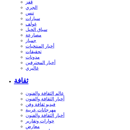
قفز
الجري
تنس
سيارات
غولف
سباق الخيل
مصارعة
جمباز
أخبار المنتخبات
تحقيقات
مدونات
أخبار المحترفين
غاليري
ثقافة
عالم الثقافة والفنون
أخبار الثقافة والفنون
فيديو ثقافة وفن
مهرجانات عربية
أخبار الثقافة والفنون
حوارات وتقارير
معارض