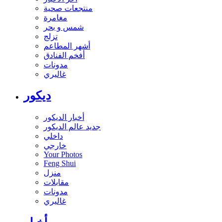
منتجعات صحية
مغامرة
شمس و بحر
تزلج
أشهر المطاعم
أفخم الفنادق
مدونات
غاليري
ديكور
أخبار الديكور
جديد عالم الديكور
داخلي
خارجي
Your Photos
Feng Shui
منزل
مقابلات
مدونات
غاليري