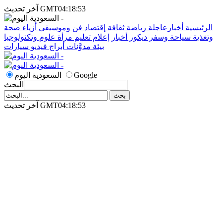
آخر تحديث GMT04:18:53
الرئيسية
أخبارعاجلة
رياضة
ثقافة
إقتصاد
فن وموسيقى
أزياء
صحة
وتغذية
سياحة وسفر
ديكور
أخبار
إعلام
تعليم
مرأة
علوم وتكنولوجيا
بيئة
مدوَّنات
أبراج
فيديو
سيارات
Google
السعودية اليوم
البحث
آخر تحديث GMT04:18:53