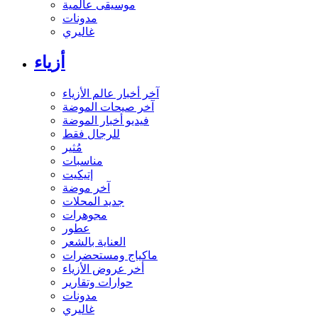
موسيقى عالمية
مدونات
غاليري
أزياء
آخر أخبار عالم الأزياء
آخر صيحات الموضة
فيديو أخبار الموضة
للرجال فقط
مُثير
مناسبات
إتيكيت
آخر موضة
جديد المحلات
مجوهرات
عطور
العناية بالشعر
ماكياج ومستحضرات
أخر عروض الأزياء
حوارات وتقارير
مدونات
غاليري