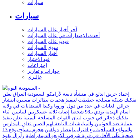
سيارات
سيارات
آخر أخبار عالم السيارات
أحدث الإصدارات في عالم السيارات
فيديو عالم السيارات
سوق السيارات
أخبار السيارات
قيد الاختبار
إختراعات
حوارات و تقارير
غاليري
إخماد حريق اندلع في منشأة تابعة لأرامكو السعودية
العراق يعلن
تفكيك شبكة مسلحة خططت لتنفيذ هجمات بطائرات مسيرة
انتشار
حرائق الغابات في عدد من دول أوروبا وكندا
الفيضانات في ولاية
آسام الهندية تودي بـ98 شخصاً
إصابة ثلاثة عسكريين لبنانيين أثناء
تفكيك ذخائر في جنوب لبنان
القوات المسلحة اليمنية تعلن تنفيذ
عملية ضد الحوثيين والميليشيات التابعة لهم
الصين تغلق المدارس
والمواقع السياحية مع اقتراب إعصار دولفين
هجوم مسلح يوقع 13
ضحية على الأقل في قرية شرقي الكونغو الديمقراطية
زلزال بقوة