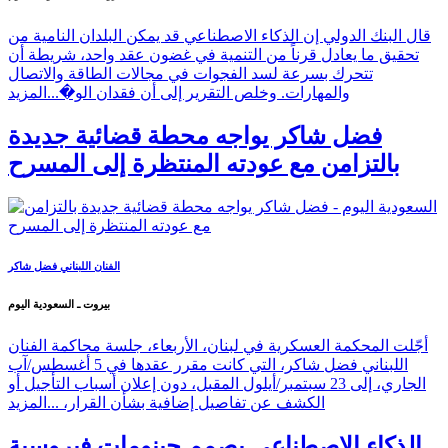
قال البنك الدولي إن الذكاء الاصطناعي قد يمكن البلدان النامية من
تحقيق ما يعادل قرناً من التنمية في غضون عقد واحد، شريطة أن
تتحرك بسرعة لسد الفجوات في مجالات الطاقة والاتصال
والمهارات. وخلص التقرير إلى أن فقدان الو�...
المزيد
فضل شاكر يواجه محطة قضائية جديدة
بالتزامن مع عودته المنتظرة إلى المسرح
الفنان اللبناني فضل شاكر
بيروت ـ السعودية اليوم
أجّلت المحكمة العسكرية في لبنان، الأربعاء، جلسة محاكمة الفنان
اللبناني فضل شاكر، التي كانت مقرر عقدها في 5 أغسطس/آب
الجاري، إلى 23 سبتمبر/أيلول المقبل، دون إعلان أسباب التأجيل أو
الكشف عن تفاصيل إضافية بشأن القرار، ...
المزيد
الذكاء الاصطناعي يصمم جينومات فيروسية