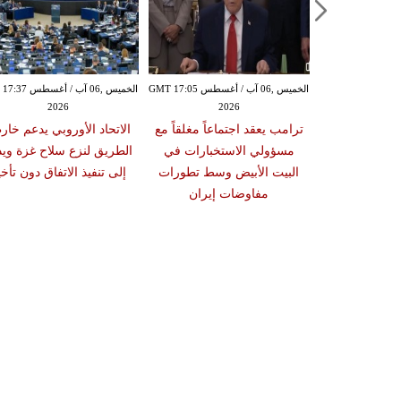
الأربعاء ,05 آب / أغسطس GMT 23:53
الخميس ,06 آب / أغسطس GMT 17:05
الخميس ,06 آب / أغ
2026
2026
20
زية الأميركية
ترامب يعقد اجتماعاً مغلقاً مع
الاتحاد الأوروبي يدعم خار
تكشف تحويل مسار 48 سفينة
مسؤولي الاستخبارات في
الطريق لنزع سلاح غزة ويد
حصار إيران
البيت الأبيض وسط تطورات
إلى تنفيذ الاتفاق دون تأخي
مفاوضات إيران