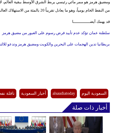
من النفط الخام يومياً، وهو ما يعادل تقريباً 20 بالمئة من الاستهلاك العالمي للنفط السائل، وفقا لإدارة معلومات الطاقة الأميركية.
قد يهمك أيضــــــــــــــا
سلطنة عمان تؤكد عدم تأييد فرض رسوم على العبور من مضيق هرمز
بريطانيا تدين الهجمات على البحرين والكويت ومضيق هرمز وتدعو للالتزا
السعودية اليوم
alsaudiatoday
أخبار السعودية
ناقلة نف
أخبار ذات صلة