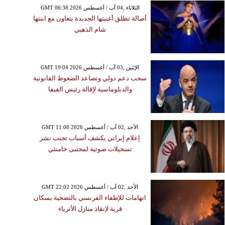
GMT 06:38 2026 الثلاثاء ,04 آب / أغسطس
أصالة تطلق أغنيتها الجديدة بتعاون مع ابنتها
شام الذهبي
GMT 19:04 2026 الإثنين ,03 آب / أغسطس
سحب دعم دولي وتصاعد الضغوط القانونية
والدبلوماسية لإقالة رئيس الفيفا
GMT 11:08 2026 الأحد ,02 آب / أغسطس
إعلام إيراني يكشف أسباب تجنب نشر
تسجيلات صوتية لمجتبى خامنئي
GMT 22:02 2026 الأحد ,02 آب / أغسطس
اتهامات للإطفاء الفرنسي بالتضحية بسكان
قرية لإنقاذ منازل الأثرياء