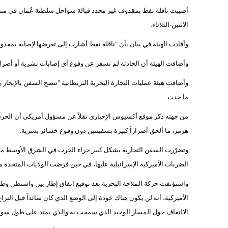
أصيبت ناقلة نفط بمقذوف غير محدد قبالة سواحل سلطنة عُمان في من
الاثنين-الثلاثاء.
وأفادت الهيئة في بيان بأن "ناقلة نفط أشارت إلى تعرضها لإصابة بمقذوف 
وأضافت الهيئة أن الحادثة لم تسفر عن وقوع أي إصابات بشرية أو أضرار بيئية. ووقع الهجوم على مسافة 8
وأضافت هيئة عمليات التجارة البحرية البريطانية "تنصح السفن بالإبحا
ما حدث.
من جهته ذكر موقع أكسيوس الإخباري نقلاً عن مسؤول أمريكي أن الحرس
هرمز، ما ألحق أضراراً كبيرة بسفينتين دون وقوع خسائر بشرية.
وتضرّرت السفن التجارية بشكل كبير جراء الحرب في الشرق الأوسط من
الضربات الأميركية الإسرائيلية عليها، في حين فرضت الولايات المتحدة من
الأميركية، أنه لن يكون هناك عودة إلى الوضع الذي كان سائداً قبل النزا
الالتفاف حول المسار الوحيد الذي سمحت به والذي يمتد على طول سواح