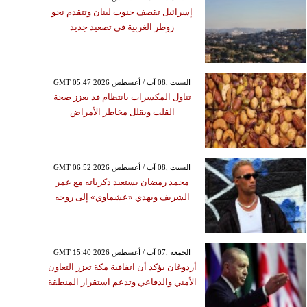
إسرائيل تقصف جنوب لبنان وتتقدم نحو
زوطر الغربية في تصعيد جديد
GMT 05:47 2026 السبت ,08 آب / أغسطس
تناول المكسرات بانتظام قد يعزز صحة
القلب ويقلل مخاطر الأمراض
GMT 06:52 2026 السبت ,08 آب / أغسطس
محمد رمضان يستعيد ذكرياته مع عمر
الشريف ويهدي «عشماوي» إلى روحه
GMT 15:40 2026 الجمعة ,07 آب / أغسطس
أردوغان يؤكد أن اتفاقية مكة تعزز التعاون
الأمني والدفاعي وتدعم استقرار المنطقة