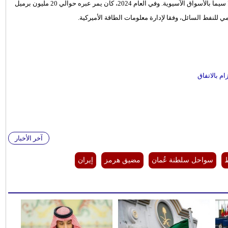
ومضيق هرمز هو ممر مائي رئيسي يربط الشرق الأوسط ببقية العالم، لا سيما بالأسواق الآسيوية. وفي العام 2024، كان يمر عبره حوالي 20 مليون برميل
م بالاتفاق
آخر الأخبار
ط
سواحل سلطنة عُمان
مضيق هرمز
إيران