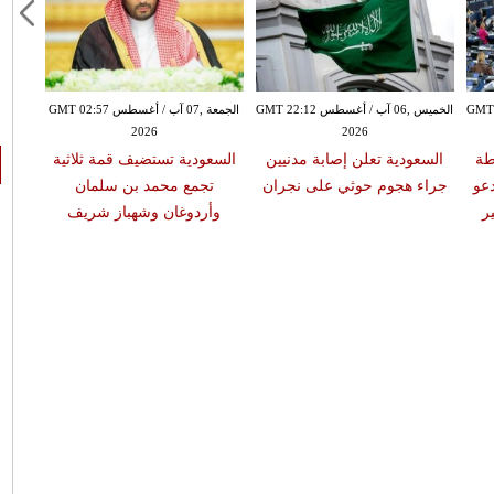
سطس GMT 17:37
الخميس ,06 آب / أغسطس GMT 22:12
الجمعة ,07 آب / أغسطس GMT 02:57
2026
2026
طة
السعودية تعلن إصابة مدنيين
السعودية تستضيف قمة ثلاثية
عو
جراء هجوم حوثي على نجران
تجمع محمد بن سلمان
ر
وأردوغان وشهباز شريف