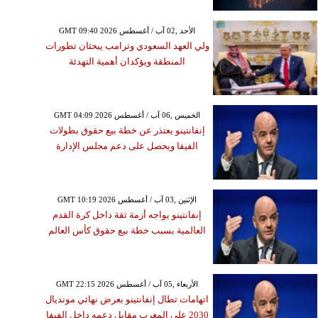
GMT 09:40 2026 الأحد ,02 آب / أغسطس
ولي العهد السعودي وترامب يبحثان تطورات
المنطقة ويؤكدان أهمية التهدئة
GMT 04:09 2026 الخميس ,06 آب / أغسطس
إنفانتينو يعتذر عن خطة بيع حقوق بطولات
الفيفا ويحصل على دعم مجلس الإدارة
GMT 10:19 2026 الإثنين ,03 آب / أغسطس
إنفانتينو يواجه أزمة ثقة داخل كرة القدم
العالمية بسبب خطة بيع حقوق كأس العالم
GMT 22:15 2026 الأربعاء ,05 آب / أغسطس
اتهامات تطال إنفانتينو بعرض نهائي مونديال
2030 على المغرب مقابل دعمه داخل الفيفا