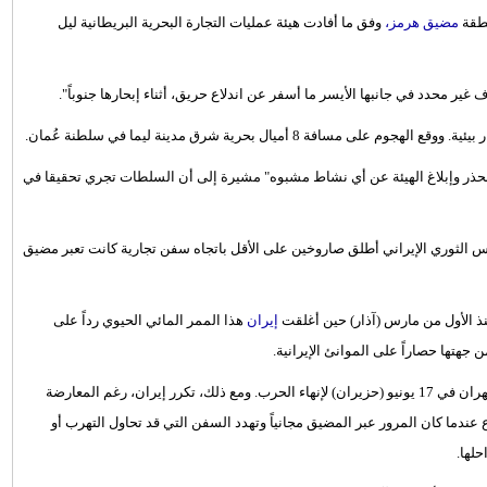
طقة
مضيق هرمز،
وفق ما أفادت هيئة عمليات التجارة البحرية البريطانية ليل
غير محدد في جانبها الأيسر ما أسفر عن اندلاع حريق، أثناء إبحارها جنوباً".
 أميال بحرية شرق مدينة ليما في سلطنة عُمان.
ر بحذر وإبلاغ الهيئة عن أي نشاط مشبوه" مشيرة إلى أن السلطات تجري تحقيقا في
 الثوري الإيراني أطلق صاروخين على الأقل باتجاه سفن تجارية كانت تعبر مضيق
ذ الأول من مارس (آذار) حين أغلقت
إيران
هذا الممر المائي الحيوي رداً على
 جهتها حصاراً على الموانئ الإيرانية.
واستؤنفت حركة الملاحة البحرية بعد توقيع اتفاق إطار بين واشنطن وطهران في 17 يونيو (حزيران) لإنهاء الحرب. ومع ذلك، تكرر إيران، رغم المعارضة
ع عندما كان المرور عبر المضيق مجانياً وتهدد السفن التي قد تحاول التهرب أو
لها.