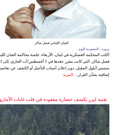
الفنان اللبناني فضل شاكر
بيروت ـ السعودية اليوم
أجّلت المحكمة العسكرية في لبنان، الأربعاء، جلسة محاكمة الفنان اللبن
فضل شاكر، التي كانت مقرر عقدها ف
سبتمبر/أيلول المقبل، دون إعلان أسباب التأجيل أو الكشف عن تفاصي
إضافية بشأن القرار، ...
المزيد
تقنية ليزر تكشف حضارة مفقودة في قلب غابات الأمازو