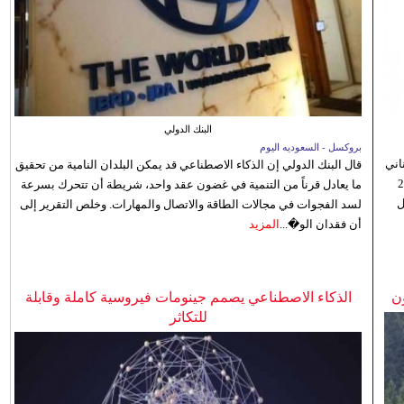
البنك الدولي
بروكسل - السعوديه اليوم
اني
قال البنك الدولي إن الذكاء الاصطناعي قد يمكن البلدان النامية من تحقيق
ي 5 أغسطس/آب الجاري، إلى 23
ما يعادل قرناً من التنمية في غضون عقد واحد، شريطة أن تتحرك بسرعة
ل
لسد الفجوات في مجالات الطاقة والاتصال والمهارات. وخلص التقرير إلى
أن فقدان الو�...
المزيد
ن
الذكاء الاصطناعي يصمم جينومات فيروسية كاملة وقابلة
للتكاثر