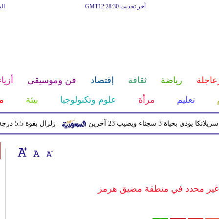
آخر تحديث GMT12:28:30
ال
عاجلة
رياضة
ثقافة
إقتصاد
فن وموسيقى
أزياء
تعليم
مرأة
علوم وتكنولوجيا
بيئة
م
اء ويصيب 23 آخرين
زلزال بقوة 5.5 درجة يهز منطقة سكوينتنا في ألاسكا
 غير محدد في منطقة مضيق هرمز