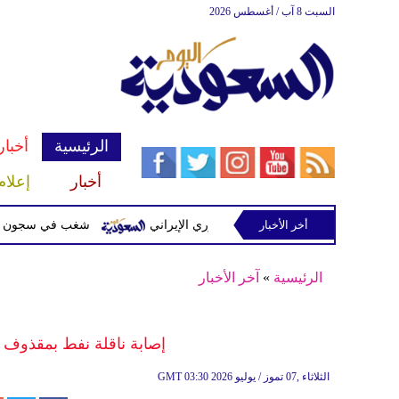
السبت 8 آب / أغسطس 2026
الرئيسية
أخبار
أخبار
إعلام
أخر الأخبار
ت مشفرة لدعمها الحرس الثوري الإيراني
شغب في سجون سريلانكا يودي بحياة 3 سجن
الرئيسية
»
آخر الأخبار
إصابة ناقلة نفط بمقذوف
03:30 2026 الثلاثاء ,07 تموز / يوليو
GMT