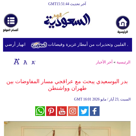
آخر تحديث GMT15:51:44
الرئيسية
أخبارعاجلة
رياضة
ي الفلبين وتحذيرات من أمطار غزيرة وفيضانات
انهيار أرضي يودي بحياة 14 شخصًا داخل دير
ثقافة
إقتصاد
الرئيسية
»
آخر الأخبار
فن
بدر البوسعيدي يبحث مع عراقجي مسار المفاوضات بين
وموسيقى
طهران وواشنطن
أزياء
16:01 2026 السبت ,23 أيار / مايو
GMT
صحة
وتغذية
سياحة