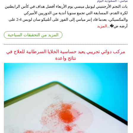
ميامي - السعوديه اليوم
بات النجم الأرجنتيني ليونيل ميسي يوم الأربعاء أفضل هداف في كأس الرابطتين
لكرة القدم، المسابقة التي تجمع سنويا أندية من الدوريين الأميركي
والمكسيكي، بعدما قاد إنتر ميامي إلى الفوز على أتلتيكو سان لويس 4-2 على
أرضه ض�...
المزيد
المزيد من التحقيقات السياحية
مركب دوائي تجريبي يعيد حساسية الخلايا السرطانية للعلاج في
نتائج واعدة