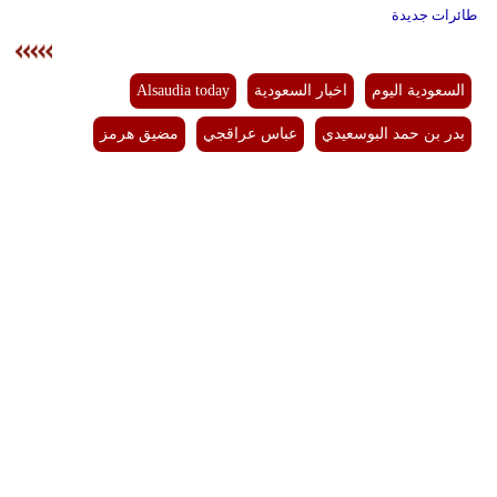
طائرات جديدة
السعودية اليوم
اخبار السعودية
Alsaudia today
بدر بن حمد البوسعيدي
عباس عراقجي
مضيق هرمز