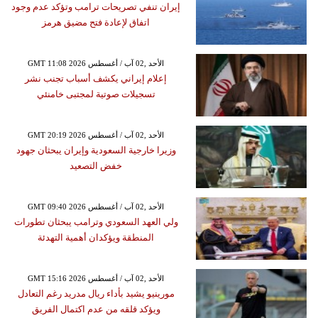
إيران تنفي تصريحات ترامب وتؤكد عدم وجود
اتفاق لإعادة فتح مضيق هرمز
GMT 11:08 2026 الأحد ,02 آب / أغسطس
إعلام إيراني يكشف أسباب تجنب نشر
تسجيلات صوتية لمجتبى خامنئي
GMT 20:19 2026 الأحد ,02 آب / أغسطس
وزيرا خارجية السعودية وإيران يبحثان جهود
خفض التصعيد
GMT 09:40 2026 الأحد ,02 آب / أغسطس
ولي العهد السعودي وترامب يبحثان تطورات
المنطقة ويؤكدان أهمية التهدئة
GMT 15:16 2026 الأحد ,02 آب / أغسطس
مورينيو يشيد بأداء ريال مدريد رغم التعادل
ويؤكد قلقه من عدم اكتمال الفريق