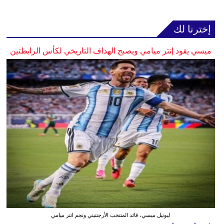
إخترنا لك
ميسي يقود إنتر ميامي ويصبح الهداف التاريخي لكأس الرابطتين
ليونيل ميسي، قائد المنتخب الأرجنتيني ونجم انتر ميامي