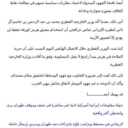
أيضا ناقشا الجهود المبذولة لاعتماد مقاربات سياسية تسهم في معالجة نقاط
فيديو
الخلاف بصورة متوازنة وعادلة.
سيارات
أتى ذلك، بعدما أكد وزير الخارجية القطري محمد بن عبد الرحمن بن جاسم آل
ثاني لنظيره الإيراني عباس عراقجي أن استخدام مضيق هرمز كورقة ضغط لن
يؤدي إلا لتعميق الأزمة.
كما شدد الوزير القطري خلال الاتصال الهاتفي اليوم السبت على أن حرية
الملاحة في هرمز مبدأ راسخ لا يقبل المساومة، وفق ما أفادت وزارة الخارجية
القطرية.
إلى ذلك لفت إلى ضرورة التجاوب مع جهود الوساطة لتحقيق سلام مستدام.
وأكد أن الدوحة تدعم جهود التوصل لاتفاق شامل ينهي الحرب.
قد يهمك أيضــــــــــــــا
جولة مفاوضات إيرانية أميركية ثانية غير مباشرة في جنيف وموقف طهران يرى
واشنطن أكثر واقعية
لاريجاني في مسقط وترامب يلوّح بإجراءات ضد طهران ويدرس إرسال حاملة