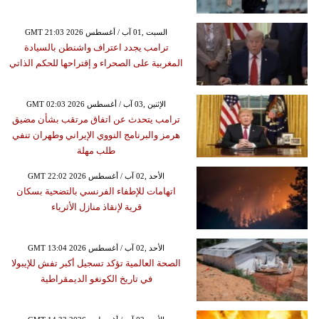
GMT 21:03 2026 السبت ,01 آب / أغسطس
ترامب يجدد اعتراف واشنطن بالسيادة
المغربية على الصحراء و إقتراحها للحكم الذاتي
GMT 02:03 2026 الإثنين ,03 آب / أغسطس
ترامب يتحدث عن اتفاق مرتقب بشأن مضيق
هرمز والبرنامج النووي الإيراني وطهران تنفي
طلب مهلة
GMT 22:02 2026 الأحد ,02 آب / أغسطس
اتهامات للإطفاء الفرنسي بالتضحية بسكان
قرية لإنقاذ منازل الأثرياء
GMT 13:04 2026 الأحد ,02 آب / أغسطس
الصحة العالمية تؤكد تسجيل أكبر تفش للإيبولا
في تاريخ الكونغو الديمقراطية