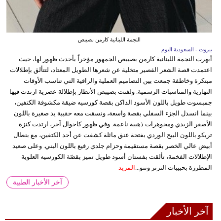
النجمة اللبنانية كارمن بصيبص
بيروت - السعودية اليوم
أبهرت النجمة اللبنانية كارمن بصيبص الجمهور مؤخراً بأحدث ظهور لها، حيث
اعتمدت قصة الشعر القصير متخلية عن شعرها الطويل المعتاد، لتتألق بإطلالات
مبتكرة وخاطفة جمعت بين التصاميم العملية والراقية التي تناسب الأوقات
النهارية والمناسبات الرسمية. ولفتت بصيبص الأنظار بإطلالة عصرية ارتدت فيها
جمبسوت طويل باللون الأسود الداكن بقصة كورسيه ضيقة مكشوفة الكتفين،
بينما انسدل الجزء السفلي بقصة واسعة، ونسقت معه حقيبة يد صغيرة باللون
الأصفر الزبدي ومجوهرات ذهبية ناعمة. وفي ظهور كاجوال آخر، ارتدت كنزة
تريكو باللون البيج الوردي بفتحة عنق مائلة كشفت عن أحد الكتفين، مع بنطال
أبيض عالي الخصر بقصة مستقيمة وحزام جلدي رفيع باللون البني. وعلى صعيد
الإطلالات الفخمة، تألقت بفستان أسود طويل تميز بقصّة الكورسيه العلوية
المطرزة بحبيبات الترتر وتنو...
المزيد
آخر الأخبار الطبية
آخر الأخبار