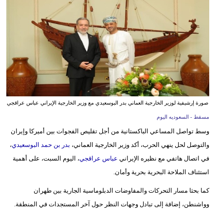
وسفر
ديكور
أخبار
إعلام
تعليم
صورة إرشيفية لوزير الخارجية العماني بدر البوسعيدي مع وزير الخارجية الإيراني عباس عراقجي
مرأة
مسقط - السعوديه اليوم
وسط تواصل المساعي الباكستانية من أجل تقليص الفجوات بين أميركا وإيران
علوم
والتوصل لحل ينهي الحرب، أكد وزير الخارجية العماني،
بدر بن حمد البوسعيدي
،
وتكنولوجيا
في اتصال هاتفي مع نظيره الإيراني
عباس عراقجي
، اليوم السبت، على أهمية
بيئة
استئناف الملاحة البحرية بحرية وأمان.
مدوَّنات
كما بحثا مسار التحركات والمفاوضات الدبلوماسية الجارية بين طهران
وواشنطن، إضافة إلى تبادل وجهات النظر حول آخر المستجدات في المنطقة.
أبراج