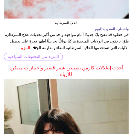
الخلايا السرطانية
واشنطن ـ السعودية اليوم
في خطوة قد تفتح بابًا جديدًا أمام مواجهة واحد من أكبر تحديات علاج السرطان،
طوّر باحثون في الولايات المتحدة مركبًا دوائيًّا تجريبيًّا أظهر قدرة على تعطيل
الآليات التي تستخدمها الخلايا السرطانية للبقاء ومقاومة الع�...
المزيد
المزيد من التحقيقات السياحية
أحدث إطلالات كارمن بصيبص شعر قصير واختيارات مبتكرة
للأزياء