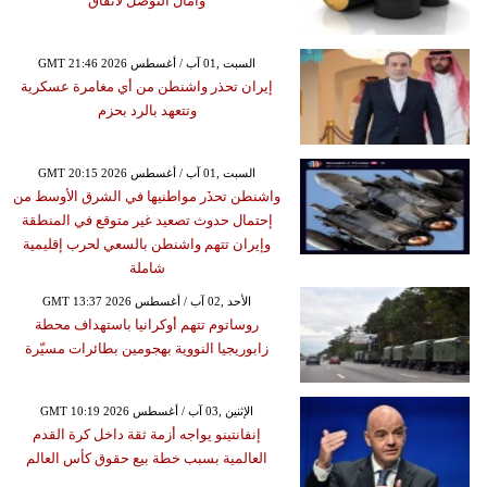
وآمال التوصل لاتفاق
GMT 21:46 2026 السبت ,01 آب / أغسطس
إيران تحذر واشنطن من أي مغامرة عسكرية
وتتعهد بالرد بحزم
GMT 20:15 2026 السبت ,01 آب / أغسطس
واشنطن تحذَر مواطنيها في الشرق الأوسط من
إحتمال حدوث تصعيد غير متوقع في المنطقة
وإيران تتهم واشنطن بالسعي لحرب إقليمية
شاملة
GMT 13:37 2026 الأحد ,02 آب / أغسطس
روساتوم تتهم أوكرانيا باستهداف محطة
زابوريجيا النووية بهجومين بطائرات مسيّرة
GMT 10:19 2026 الإثنين ,03 آب / أغسطس
إنفانتينو يواجه أزمة ثقة داخل كرة القدم
العالمية بسبب خطة بيع حقوق كأس العالم