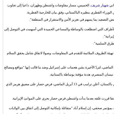
ني
شهباز شريف،
الخميس، مسار مفاوضات واشنطن وطهران، داعيا إلى تجاوب
لوزراء القطري بنظيره الباكستاني، وفق بيان للخارجية القطرية.
لخفض التصعيد بما يسهم في تعزيز الأمن والاستقرار في المنطقة”.
الأطراف التي اضطلعت بالوساطة والمساعي الحميدة التي أسهمت في التوصل إلى
يرانية”.
لطرق السلمية”.
يئة الظروف الملائمة للتقدم في المفاوضات، وصولا لاتفاق شامل يحقق السلام
ة وإسرائيل حربا على إيران في 28 فبراير/ شباط الماضي، لتردّ الأخيرة بشن هجمات على إسرائيل وضد ما قالت إنها “مواقع ومصالح
وعقب فشل جولة أولى من المفاوضات بين الولايات المتحدة وإيران في باكستان، أعلن ترامب في 13 أبريل الماضي، فرض حصار على مضيق هرمز الذي
مؤتمر صحفي، إن إسلام آباد “متفائلة بإمكانية التوصل إلى اتفاق بين الولايات