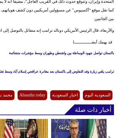
المتحدة وإيران، وتتوقع حدوث ذلك في القريب العاجل”، مضيفا أنه لا يم
كما نقل موقع “أكسيوس” عن مسؤولين أمريكيين دون كشف هوياتهم، أن إي
بين الجانبين.
والأربعاء، قال الرئيس الأمريكي دونالد ترامب إنه متفائل بالتوصل إلى ا
قد يهمك أيضــــــــــــــا
باكستان تواصل جهود الوساطة بين واشنطن وطهران وسط مؤشرات متشائمة
ترامب يلغي زيارة وفد التفاوض إلى باكستان بعد مغادرة عراقجي إسلام آباد وسط تعث
السعودية اليوم
اخبار السعودية
Alsaudia today
محمد بن
أخبار ذات صلة