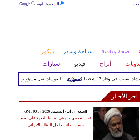
بحث
السعودية اليوم
Google
صحة وتغذية
سياحة وسفر
ديكور
دونات
أبراج
فيديو
سيارات
ي وفاة 13 شخصا
الموساد يقيل مسؤولين بارزين بعد تعثر خط
آخر الأخبار
GMT 03:07 2026 الجمعة ,07 آب / أغسطس
غياب مجتبى خامنئي يسلط الضوء على نفوذ
حسين طائب داخل النظام الإيراني