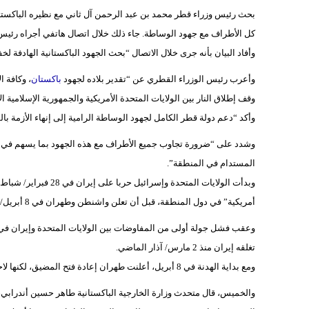
بحث رئيس وزراء قطر محمد بن عبد الرحمن آل ثاني مع نظيره الباكستا
كل الأطراف مع جهود الوساطة. جاء ذلك خلال اتصال هاتفي أجراه رئيس ا
وأفاد البيان بأنه جرى خلال الاتصال “بحث الجهود الباكستانية الهادفة 
وأعرب رئيس الوزراء القطري عن “تقدير بلاده لجهود
باكستان
، وكافة 
وقف إطلاق النار بين الولايات المتحدة الأمريكية والجمهورية الإسلامية الإ
وأكد “دعم دولة قطر الكامل لجهود الوساطة الرامية إلى إنهاء الأزمة با
وشدد على “ضرورة تجاوب جميع الأطراف مع هذه الجهود بما يسهم في ته
المستدام في المنطقة”.
وبدأت الولايات المتحد
أمريكية” في دول المنطقة، قبل أن تعلن واشنطن وطهران في 8 أبريل/ نيسان المنصرم، هدنة مؤقتة بوساطة باكستانية.
تغلقه إيران منذ 2 مارس/ آذار الماضي.
ومع بداية الهدنة في 8 أبريل، أعلنت طهران إعادة فتح المضيق، لكنها لاحقا قررت غلقه بعدما بدأت واشنطن فرض حصار بحري على الموانئ الإيرانية.
والخميس، قال متحدث وزارة الخارجية الباكستانية طاهر حسين أندرابي، ب