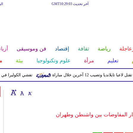
آخر تحديث GMT10:29:03
ال
عاجلة
رياضة
ثقافة
إقتصاد
فن وموسيقى
أزياء
تعليم
مرأة
علوم وتكنولوجيا
بيئة
م
يا وتصيب 12 آخرين خلال مباراة
تفشي الكوليرا في تشاد يتسبب ف
ر المفاوضات بين واشنطن وطهران