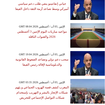
جياني إنفانتينو ينفي طلب دعم سياسي
أميركي وسط تصاعد أزمة الثقة داخل الفيفا
GMT 08:04 2026 الإثنين ,03 آب / أغسطس
مواعيد مباريات اليوم الإثنين 3 أغسطس
2026 والقنوات الناقلة
GMT 19:04 2026 الإثنين ,03 آب / أغسطس
سحب دعم دولي وتصاعد الضغوط القانونية
والدبلوماسية لإقالة رئيس الفيفا
GMT 03:35 2026 الإثنين ,03 آب / أغسطس
المغرب كشف قصة الهروب الجماعي و يتَهم
شبكات الإتجار بالبشر و التهريب بإستخدام
شبكات التواصل الإجتماعي للتحريض