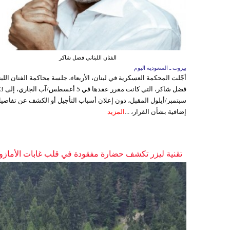
الفنان اللبناني فضل شاكر
بيروت ـ السعودية اليوم
أجّلت المحكمة العسكرية في لبنان، الأربعاء، جلسة محاكمة الفنان اللبن
فضل شاكر، التي كانت مقرر عقدها ف
سبتمبر/أيلول المقبل، دون إعلان أسباب التأجيل أو الكشف عن تفاصي
إضافية بشأن القرار، ...
المزيد
تقنية ليزر تكشف حضارة مفقودة في قلب غابات الأمازو