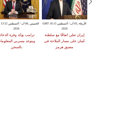
الأربعاء ,05 آب / أغسطس GMT 14:43
الأربعاء ,05 آب / أغسطس GMT 16:15
الخميس ,06 آب / أغ
2026
2026
20
مرأة تم القبض
إيران تعلن اتفاقًا مع سلطنة
ترامب يؤكد وفرة الذخائ
أربعة رجال في
عُمان على مسار الملاحة في
ويتوعد مسربي المعلوما
غاردن"
مضيق هرمز
بالسجن