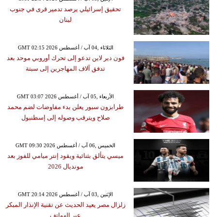
تحقيق إسرائيلي يرصد تدمير قرى في جنوب
لبنان
GMT 02:15 2026 الثلاثاء ,04 آب / أغسطس
فون دير لاين تدعو إلى تحرك أوروبي موحد بعد
تدفق آلاف المهاجرين إلى سبتة
GMT 03:07 2026 الأربعاء ,05 آب / أغسطس
طرابزون سبور يعلن بدء مفاوضات لضم محمد
صلاح ويترقب وصوله إلى إسطنبول
GMT 09:30 2026 الخميس ,06 آب / أغسطس
ميسي يتألق بثنائية ويقود إنتر ميامي للفوز بعد
مونديال 2026
GMT 20:14 2026 الإثنين ,03 آب / أغسطس
زلزال مصر يعيد الحديث عن تقنية الإنذار المبكر
عبر الهواتف