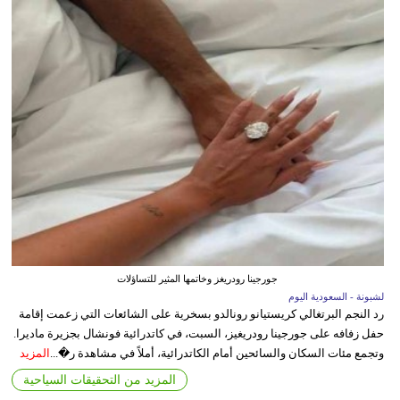
جورجينا رودريغز وخاتمها المثير للتساؤلات
لشبونة - السعودية اليوم
رد النجم البرتغالي كريستيانو رونالدو بسخرية على الشائعات التي زعمت إقامة
حفل زفافه على جورجينا رودريغيز، السبت، في كاتدرائية فونشال بجزيرة ماديرا.
وتجمع مئات السكان والسائحين أمام الكاتدرائية، أملاً في مشاهدة ر�...
المزيد
المزيد من التحقيقات السياحية