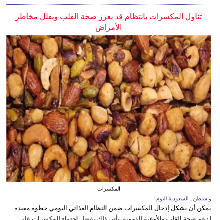
تناول المكسرات بانتظام قد يعزز صحة القلب ويقلل مخاطر
الأمراض
المكسرات
واشنطن ـ السعودية اليوم
يمكن أن يشكل إدخال المكسرات ضمن النظام الغذائي اليومي خطوة مفيدة
لدعم صحة القلب والأوعية الدموية. يأتي ذلك بفضل احتواء المكسرات على