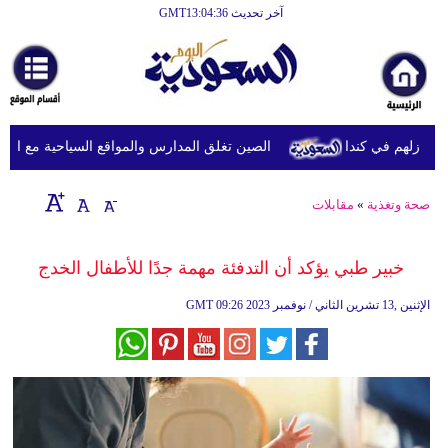
آخر تحديث GMT13:04:36
الرئيسية
أخبارعاجلة
رياضة
الصين تغلق المدارس والمواقع السياحية مع اقتراب 
ثقافة
إقتصاد
صحة وتغذية
»
مقابلات
فن
خبير طبي يؤكد أن التدفئة مهمة جدًا للأطفال الخدج
وموسيقى
09:26 2023 الإثنين ,13 تشرين الثاني / نوفمبر
GMT
أزياء
صحة
وتغذية
سياحة