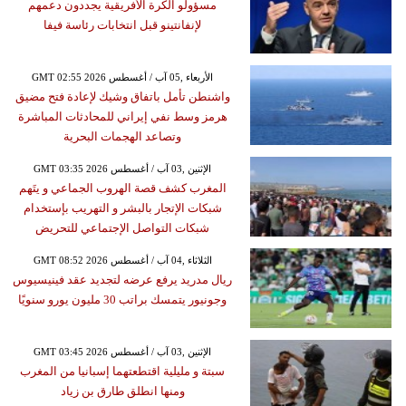
مسؤولو الكرة الأفريقية يجددون دعمهم
لإنفانتينو قبل انتخابات رئاسة فيفا
GMT 02:55 2026 الأربعاء ,05 آب / أغسطس
واشنطن تأمل باتفاق وشيك لإعادة فتح مضيق
هرمز وسط نفي إيراني للمحادثات المباشرة
وتصاعد الهجمات البحرية
GMT 03:35 2026 الإثنين ,03 آب / أغسطس
المغرب كشف قصة الهروب الجماعي و يتَهم
شبكات الإتجار بالبشر و التهريب بإستخدام
شبكات التواصل الإجتماعي للتحريض
GMT 08:52 2026 الثلاثاء ,04 آب / أغسطس
ريال مدريد يرفع عرضه لتجديد عقد فينيسيوس
وجونيور يتمسك براتب 30 مليون يورو سنويًا
GMT 03:45 2026 الإثنين ,03 آب / أغسطس
سبتة و مليلية اقتطعتهما إسبانيا من المغرب
ومنها انطلق طارق بن زياد