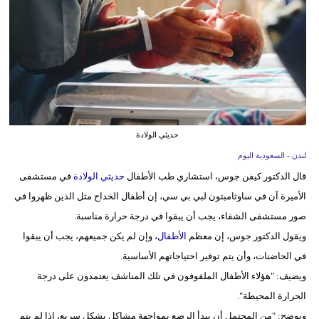
وسفر
ديكور
أخبار
إعلام
تعليم
حديثي الولادة
لندن - السعودية اليوم
مرأة
قال الدكتور كيفن جوس، استشاري طب الأطفال
حديثي الولادة
في مستشفى
علوم
الأميرة آن في ساوثامبتون لبي بي سي، إن أطفال الخداج مثل الذين ظهروا في
وتكنولوجيا
صور مستشفى الشفاء، يجب أن يبقوا في درجة حرارة مناسبة.
ويقول الدكتور جوس، إن معظم
الأطفال
، وإن لم يكن جميعهم، يجب أن يبقوا
بيئة
في الحاضنات، وأن يتم توفير احتياجاتهم الأساسية.
مدوَّنات
ويضيف: "هؤلاء الأطفال الملفوفون في تلك المناشف يعتمدون على درجة
الحرارة المحيطة".
أبراج
ويوضح: "من المحتمل أن يبدأ الرضع بمواجهة مشاكل بشكل سريع، إذا لم يتم