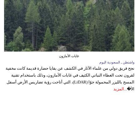
غابات الأمازون
واشنطن ـ السعودية اليوم
نجح فريق دولي من علماء الآثار في الكشف عن بقايا حضارة قديمة كانت مخفية
لقرون تحت الغطاء النباتي الكثيف في غابات الأمازون، وذلك باستخدام تقنية
المسح بالليزر المحمولة جوًا (LiDAR)، التي أتاحت رؤية تضاريس الأرض أسفل
الأ�...
المزيد