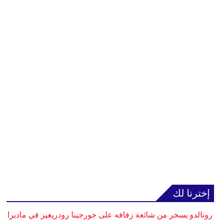
إخترنا لك
رونالدو يسخر من شائعة زفافه على جورجينا رودريغيز في ماديرا