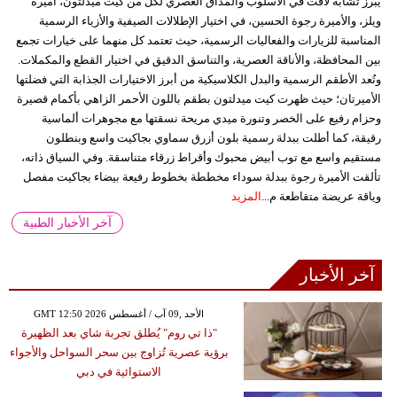
يبرز تشابه لافت في الأسلوب والمذاق العصري لكل من كيت ميدلتون، أميرة
ويلز، والأميرة رجوة الحسين، في اختيار الإطلالات الصيفية والأزياء الرسمية
المناسبة للزيارات والفعاليات الرسمية، حيث تعتمد كل منهما على خيارات تجمع
بين المحافظة، والأناقة العصرية، والتناسق الدقيق في اختيار القطع والمكملات.
وتُعد الأطقم الرسمية والبدل الكلاسيكية من أبرز الاختيارات الجذابة التي فضلتها
الأميرتان؛ حيث ظهرت كيت ميدلتون بطقم باللون الأحمر الزاهي بأكمام قصيرة
وحزام رفيع على الخصر وتنورة ميدي مريحة نسقتها مع مجوهرات ألماسية
رقيقة، كما أطلت ببدلة رسمية بلون أزرق سماوي بجاكيت واسع وبنطلون
مستقيم واسع مع توب أبيض محبوك وأقراط زرقاء متناسقة. وفي السياق ذاته،
تألقت الأميرة رجوة ببدلة سوداء مخططة بخطوط رفيعة بيضاء بجاكيت مفصل
وياقة عريضة متقاطعة م...
المزيد
آخر الأخبار الطبية
آخر الأخبار
GMT 12:50 2026 الأحد ,09 آب / أغسطس
"ذا تي روم" يُطلق تجربة شاي بعد الظهيرة
برؤية عصرية تُزاوج بين سحر السواحل والأجواء
الاستوائية في دبي