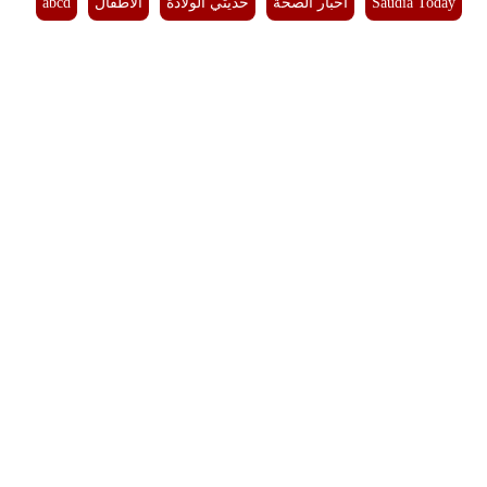
Saudia Today
أخبار الصحة
حديثي الولادة
الأطفال
abcd