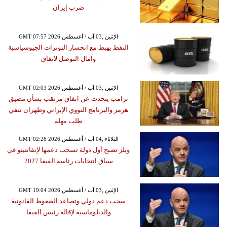
ضرب إيران
GMT 07:57 2026 الإثنين ,03 آب / أغسطس
النفط يهبط مع انحسار التوترات الجيوسياسية
وآمال التوصل لاتفاق
GMT 02:03 2026 الإثنين ,03 آب / أغسطس
ترامب يتحدث عن اتفاق مرتقب بشأن مضيق
هرمز والبرنامج النووي الإيراني وطهران تنفي
طلب مهلة
GMT 02:26 2026 الثلاثاء ,04 آب / أغسطس
ويلز تصبح أول دولة تسحب دعمها لإنفانتينو في
سباق انتخابات رئاسة الفيفا 2027
GMT 19:04 2026 الإثنين ,03 آب / أغسطس
سحب دعم دولي وتصاعد الضغوط القانونية
والدبلوماسية لإقالة رئيس الفيفا