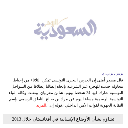
تونس ـ يو.بي.آي
قال مصدر أمني إن الحرس البحري التونسي تمكن الثلاثاء من إحباط
محاولة جديدة للهجرة غير الشرعية بإتجاه إيطاليا إنطلاقا من السواحل
التونسية شارك فيها 24 شخصا بينهم، شابن مغربيان. ونقلت وكالة النباء
التونسية الرسمية مساء اليوم عن مراد بن صالح الناطق الرسمي بإسم
النقابة الجهوية لقوات الأمن الداخلي ،قوله إن...
المزيد
تشاؤم بشأن الأوضاع الإنسانية في أفغانستان خلال 2013