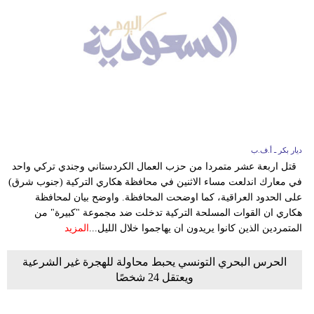
ديار بكر ـ أ.ف.ب
قتل اربعة عشر متمردا من حزب العمال الكردستاني وجندي تركي واحد
في معارك اندلعت مساء الاثنين في محافظة هكاري التركية (جنوب شرق)
على الحدود العراقية، كما اوضحت المحافظة. واوضح بيان لمحافظة
هكاري ان القوات المسلحة التركية تدخلت ضد مجموعة "كبيرة" من
المتمردين الذين كانوا يريدون ان يهاجموا خلال الليل...
المزيد
الحرس البحري التونسي يحبط محاولة للهجرة غير الشرعية
ويعتقل 24 شخصًا