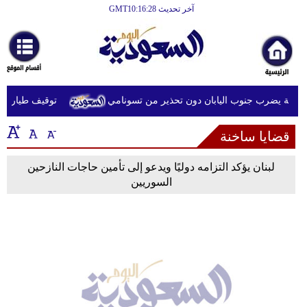
آخر تحديث GMT10:16:28
الرئيسية
أخبارعاجلة
رياضة
توقيف طيار ماليز
ثقافة
قضايا ساخنة
إقتصاد
فن
لبنان يؤكد التزامه دوليًا ويدعو إلى تأمين حاجات النازحين
السوريين
وموسيقى
أزياء
صحة
وتغذية
سياحة