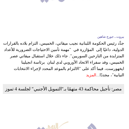
وسفر
ديكور
أخبار
بيروت ـ جورج شاهين
إعلام
جدَّد رئيس الحكومة اللبنانية نجيب ميقاتي، الخميس، التزام بلاده بالقرارات
الدولية، داعيًا إلى المؤازرة في "مهمة تأمين الاحتياجات الضرورية للأعداد
تعليم
المتزايدة من النازحين السوريين". جاء ذلك خلال استقبال ميقاتي عصر
الخميس، وفد سفراء الاتحاد الأوروبي لدى لبنان برئاسة انجيلينا
مرأة
ايخهورست، فيما أكد على "الالتزام بالموعد المحدد لإجراء الانتخابات
النيابية"، مجددًا...
المزيد
علوم
وتكنولوجيا
مصر: تأجيل محاكمة 43 متهمًا بـ"التمويل الأجنبي" لجلسة 4 تموز
بيئة
مدوَّنات
أبراج