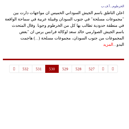
الخرطوم ـ أ.ف.ب
اعلن الناطق باسم الجيش السوداني الخميس ان مواجهات دارت بين
"مجموعات مسلحة" في جنوب السودان وقبيلة عربية في سماحة الواقعة
في منطقة حدودية تطالب بها كل من الخرطوم وجوبا. وقال المتحدث
باسم الجيش الصوارمي خالد سعد لوكالة فرانس برس ان "بعض
المجموعات من جنوب السودان، مجموعات مسلحة (...) هاجمت
البدو...
المزيد
532
531
530
529
528
527