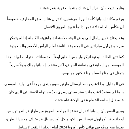
وتابع: «يجب أن ندرك أن هناك منتخبات قوية بقدر قوتنا».
ورغم مكانة إسبانيا كأحد أبرز المرشحين، لا تزال هناك بعض المخاوف، خصوصاً
أن «كأس العالم» لا تضمن دائماً تتويج الفريق الأفضل.
وقد يحتاج لامين يامال إلى بعض الوقت لاستعادة جاهزيته الكاملة إذا لم يتمكن
من خوض أول مباراتين في المجموعة الثامنة أمام الرأس الأخضر والسعودية.
كما تثير الحالة البدنية لنيكو وليامس القلق أيضاً، بعد معاناته لفترات طويلة، هذا
الموسم، من إصابة في منطقة الحوض، لكن منتخب إسبانيا يملك بديلاً سريعاً
يتمثل في جناح أوساسونا فيكتور مونيوس.
في المقابل، بدا لاعب وسط آرسنال مارتن سوبيميندي مرهَقاً في نهاية الموسم،
بينما لم يستعدْ لاعب مانشستر سيتي رودري بعدُ مستواه الاستثنائي الذي كان
عليه قبل إصابته الخطيرة في الركبة عام 2024.
ويرى البعض أن إسبانيا لا تزال تفتقد المهاجم الصريح من طراز فرناندو توريس
أو دافيد فيا أو راوول غونزاليس، لكن ميكل أويارسابال قد يختلف مع هذا الطرح،
بعدما منح هدفُه في نهائي كأس أوروبا 2024 أمام إنجلترا اللقب لإسبانيا.