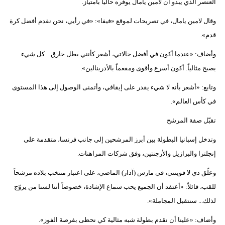
العنصر الذي يبدو أن لامين يامال يوفره حالياً بامتياز.
وقال لامين يامال، في تصريحات لموقع «فيفا»: «في رأيي، نحن نقدم أفضل كرة
قدم».
وأضاف: «عندما أكون في أفضل حالاتي، أشعر كأنني بطل خارق... كل شيء
يصبح مثالياً. أكون أسرع وأقوى ومفعماً بالأدرينالين».
وتابع: «أشعر بأنه لا شيء يقدر على إيقافي، وأتمنى الوصول إلى هذا المستوى
في كأس العالم».
تقبّل صفة المرشح
وتدخل إسبانيا البطولة بين أبرز المرشحين إلى جانب فرنسا، متقدمة على
إنجلترا والبرازيل والأرجنتين، وفق شركات المراهنات.
وعلّق دي لا فوينتي، في مارس (آذار) الماضي، على اعتبار منتخب بلاده مرشحاً
للقب، قائلاً: «أعتقد أن الجميع يحب سماع الإشادة، خصوصاً أننا لسنا من يروّج
لذلك... سنتقبل المجاملة».
وأضاف: «علينا أن نقدم بطولة شبه مثالية كي نحظى بفرصة الفوز».