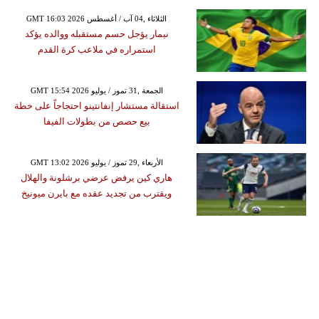
GMT 16:03 2026 الثلاثاء ,04 آب / أغسطس
نيمار يؤجل حسم مستقبله ووالده يؤكد
استمراره في ملاعب كرة القدم
GMT 15:54 2026 الجمعة ,31 تموز / يوليو
استقالة مستشار إنفانتينو احتجاجاً على خطة
بيع حصص من بطولات الفيفا
GMT 13:02 2026 الأربعاء ,29 تموز / يوليو
هاري كين يرفض عرضي برشلونة والهلال
ويقترب من تجديد عقده مع بايرن ميونيخ