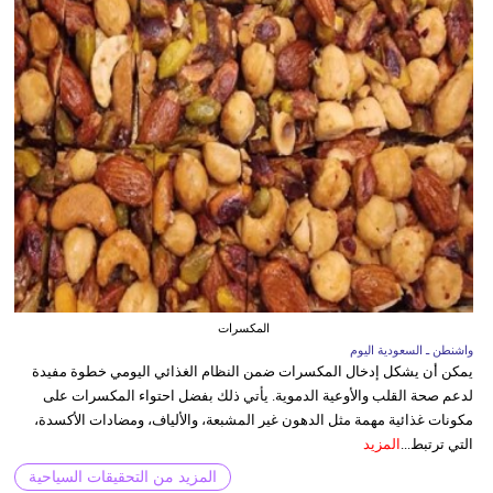
المكسرات
واشنطن ـ السعودية اليوم
يمكن أن يشكل إدخال المكسرات ضمن النظام الغذائي اليومي خطوة مفيدة
لدعم صحة القلب والأوعية الدموية. يأتي ذلك بفضل احتواء المكسرات على
مكونات غذائية مهمة مثل الدهون غير المشبعة، والألياف، ومضادات الأكسدة،
التي ترتبط...
المزيد
المزيد من التحقيقات السياحية