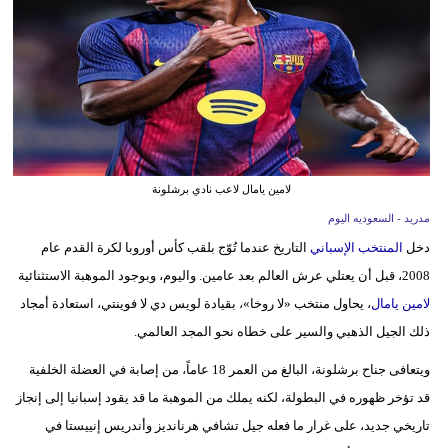
وسفر
ديكور
أخبار
إعلام
تعليم
لامين يامال لاعب نادي برشلونة
مدريد - السعوديه اليوم
مرأة
دخل
المنتخب الإسباني
التاريخ عندما تُوّج بلقب كأس أوروبا لكرة القدم عام
علوم
2008، قبل أن يعتلي عرش العالم بعد عامين. واليوم، وبوجود الموهبة الاستثنائية
وتكنولوجيا
لامين يامال
، يحاول منتخب «لا روخا»، بقيادة لويس دي لا فوينتي، استعادة أمجاد
ذلك الجيل الذهبي والسير على خطاه نحو المجد العالمي.
بيئة
ويتعافى جناح برشلونة، البالغ من العمر 18 عاماً، من إصابة في العضلة الخلفية
مدوَّنات
قد تؤخر ظهوره في البطولة، لكنه يملك من الموهبة ما قد يقود إسبانيا إلى إنجاز
تاريخي جديد، على غرار ما فعله جيل تشافي هرنانديز وأندريس إنييستا في
أبراج