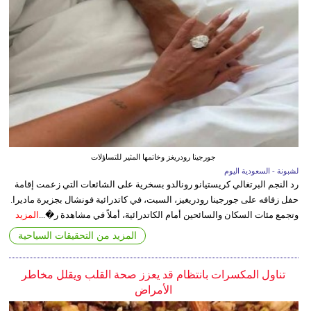
جورجينا رودريغز وخاتمها المثير للتساؤلات
لشبونة - السعودية اليوم
رد النجم البرتغالي كريستيانو رونالدو بسخرية على الشائعات التي زعمت إقامة
حفل زفافه على جورجينا رودريغيز، السبت، في كاتدرائية فونشال بجزيرة ماديرا.
وتجمع مئات السكان والسائحين أمام الكاتدرائية، أملاً في مشاهدة ر�...
المزيد
المزيد من التحقيقات السياحية
تناول المكسرات بانتظام قد يعزز صحة القلب ويقلل مخاطر
الأمراض