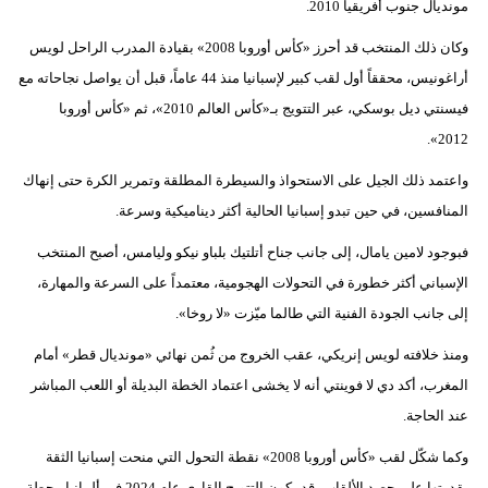
مونديال جنوب أفريقيا 2010.
فيديو
وكان ذلك المنتخب قد أحرز «كأس أوروبا 2008» بقيادة المدرب الراحل لويس
سيارات
أراغونيس، محققاً أول لقب كبير لإسبانيا منذ 44 عاماً، قبل أن يواصل نجاحاته مع
فيسنتي ديل بوسكي، عبر التتويج بـ«كأس العالم 2010»، ثم «كأس أوروبا
2012».
واعتمد ذلك الجيل على الاستحواذ والسيطرة المطلقة وتمرير الكرة حتى إنهاك
المنافسين، في حين تبدو إسبانيا الحالية أكثر ديناميكية وسرعة.
فبوجود لامين يامال، إلى جانب جناح أتلتيك بلباو نيكو وليامس، أصبح المنتخب
الإسباني أكثر خطورة في التحولات الهجومية، معتمداً على السرعة والمهارة،
إلى جانب الجودة الفنية التي طالما ميّزت «لا روخا».
ومنذ خلافته لويس إنريكي، عقب الخروج من ثُمن نهائي «مونديال قطر» أمام
المغرب، أكد دي لا فوينتي أنه لا يخشى اعتماد الخطة البديلة أو اللعب المباشر
عند الحاجة.
وكما شكّل لقب «كأس أوروبا 2008» نقطة التحول التي منحت إسبانيا الثقة
بقدرتها على حصد الألقاب، قد يكون التتويج القاري عام 2024 في ألمانيا محطة