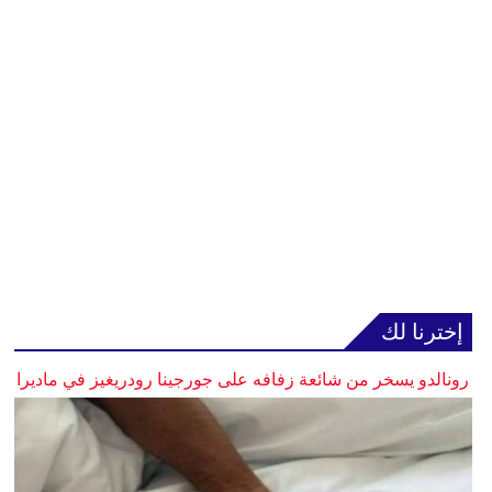
إخترنا لك
رونالدو يسخر من شائعة زفافه على جورجينا رودريغيز في ماديرا