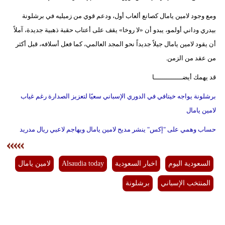
ومع وجود لامين يامال كصانع ألعاب أول، ودعم قوي من زميليه في برشلونة
بيدري وداني أولمو، يبدو أن «لا روخا» يقف على أعتاب حقبة ذهبية جديدة، آملاً
أن يقود لامين يامال جيلاً جديداً نحو المجد العالمي، كما فعل أسلافه، قبل أكثر
من عقد من الزمن.
قد يهمك أيضــــــــــــــا
برشلونة يواجه خيتافي في الدوري الإسباني سعيًا لتعزيز الصدارة رغم غياب
لامين يامال
حساب وهمي على "إكس" ينشر مديح لامين يامال ويهاجم لاعبي ريال مدريد
السعودية اليوم
اخبار السعودية
Alsaudia today
لامين يامال
المنتخب الإسباني
برشلونة