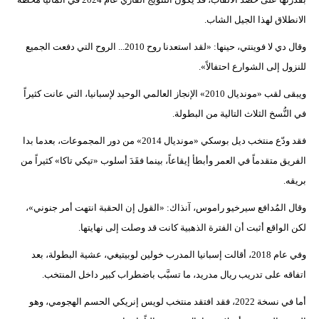
الانطلاق لهذا الجيل الشاب.
وقال دي لا فوينتي، حينها: «لقد استعدنا روح 2010... الروح التي دفعت الجميع
للنزول إلى الشوارع احتفالاً».
ويبقى لقب «مونديال 2010» الإنجاز العالمي الوحيد لإسبانيا، التي عانت كثيراً
في النُّسخ الثلاث التالية من البطولة.
فقد ودّع منتخب ديل بوسكي «مونديال 2014» من دور المجموعات، بعدما بدا
الفريق متقدماً في العمر وأبطأ إيقاعاً، بينما فقَدَ أسلوب «تيكي تاكا» كثيراً من
بريقه.
وقال المُدافع سيرخيو راموس، آنذاك: «القول إن الحقبة انتهت أمر جنوني»،
لكن الواقع أثبت أن الفترة الذهبية كانت قد وصلت إلى نهايتها.
وفي عام 2018، أقالت إسبانيا المدرب خولين لوبيتيغي، عشية البطولة، بعد
اتفاقه على تدريب ريال مدريد، ما تسبَّب باضطراب كبير داخل المنتخب.
أما في نسخة 2022، فقد افتقد منتخب لويس إنريكي الحسم الهجومي، وهو