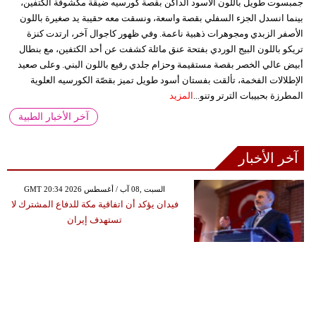
جمبسوت طويل باللون الأسود الداكن بقصة كورسيه ضيقة مكشوفة الكتفين،
بينما انسدل الجزء السفلي بقصة واسعة، ونسقت معه حقيبة يد صغيرة باللون
الأصفر الزبدي ومجوهرات ذهبية ناعمة. وفي ظهور كاجوال آخر، ارتدت كنزة
تريكو باللون البيج الوردي بفتحة عنق مائلة كشفت عن أحد الكتفين، مع بنطال
أبيض عالي الخصر بقصة مستقيمة وحزام جلدي رفيع باللون البني. وعلى صعيد
الإطلالات الفخمة، تألقت بفستان أسود طويل تميز بقصّة الكورسيه العلوية
المطرزة بحبيبات الترتر وتنو...
المزيد
آخر الأخبار الطبية
آخر الأخبار
GMT 20:34 2026 السبت ,08 آب / أغسطس
فيدان يؤكد أن اتفاقية مكة للدفاع المشترك لا
تستهدف إيران