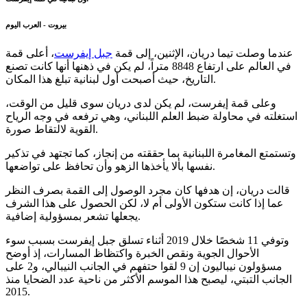
بيروت - العرب اليوم
عندما وصلت تيما دريان، الإثنين، إلى قمة
جبل إيفرست
، أعلى قمة
في العالم على ارتفاع 8848 متراً، لم يكن في ذهنها أنها كانت تصنع
التاريخ، حيث أصبحت أول لبنانية تبلغ هذا المكان.
وعلى قمة إيفرست، لم يكن لدى دريان سوى قليل من الوقت،
استغلته في محاولة ضبط العلم اللبناني، وهي ترفعه في وجه الرياح
القوية لالتقاط صورة.
وتستمتع المغامرة اللبنانية بما حققته من إنجاز، كما تجتهد في تذكير
نفسها بألا يأخذها الزهو وأن تحافظ على تواضعها.
قالت دريان، إن هدفها كان مجرد الوصول إلى القمة بصرف النظر
عما إذا كانت ستكون الأولى أم لا، لكن الحصول على هذا الشرف
يجعلها تشعر بمسؤولية إضافية.
وتوفي 11 شخصًا خلال 2019 أثناء تسلق جبل إيفرست بسبب سوء
الأحوال الجوية ونقص الخبرة واكتظاظ المسارات، إذ أوضح
مسؤولون نيباليون إن 9 لقوا حتفهم في الجانب النيبالي، و2 على
الجانب التبتي، ليصبح هذا الموسم الأكثر من ناحية عدد الضحايا منذ
2015.