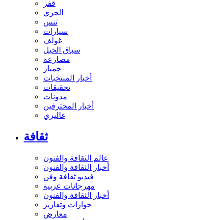
قفز
الجري
تنس
سيارات
غولف
سباق الخيل
مصارعة
جمباز
أخبار المنتخبات
تحقيقات
مدونات
أخبار المحترفين
غاليري
ثقافة
عالم الثقافة والفنون
أخبار الثقافة والفنون
فيديو ثقافة وفن
مهرجانات عربية
أخبار الثقافة والفنون
حوارات وتقارير
معارض