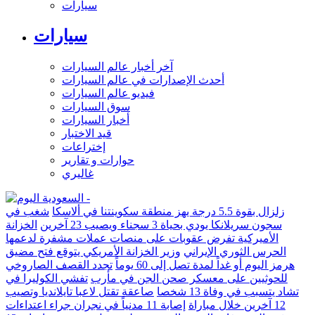
سيارات
سيارات
آخر أخبار عالم السيارات
أحدث الإصدارات في عالم السيارات
فيديو عالم السيارات
سوق السيارات
أخبار السيارات
قيد الاختبار
إختراعات
حوارات و تقارير
غاليري
زلزال بقوة 5.5 درجة يهز منطقة سكوينتنا في ألاسكا
شغب في
سجون سريلانكا يودي بحياة 3 سجناء ويصيب 23 آخرين
الخزانة
الأميركية تفرض عقوبات على منصات عملات مشفرة لدعمها
الحرس الثوري الإيراني
وزير الخزانة الأمريكي يتوقع فتح مضيق
هرمز اليوم أو غداً لمدة تصل إلى 60 يوماً
تجدد القصف الصاروخي
للحوثيين على معسكر صحن الجن في مأرب
تفشي الكوليرا في
تشاد يتسبب في وفاة 13 شخصا
صاعقة تقتل لاعبا تايلانديا وتصيب
12 آخرين خلال مباراة
إصابة 11 مدنياً في نجران جراء اعتداءات