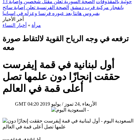
حوثية بالمقذوفات
الصحة السورية تعلن مقتل شخصين وإصابة 13
بانفجار مركبة قرب دمشق
الصحة الفرنسية تعلن إصابة سائح
بفيروس هانتا بعد عبوره فرنسا وعزله في إسبانيا
أخر الأخبار
مرأة
»
أخبار النساء
ترفعه في وجه الرياح القوية لالتقاط صورة
معه
أول لبنانية في قمة إيفرست
حققت إنجازًا دون علمها تصل
أعلى قمة في العالم
04:20 2019 الأربعاء ,24 تموز / يوليو
GMT
أول لبنانية في قمة إيفرست