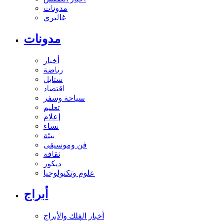
مدونات
غاليري
مدونات
أخبار
رياضة
ستايل
اقتصاد
سياحة وسفر
تعليم
إعلام
نساء
بيئة
فن وموسيقى
ثقافة
ديكور
علوم وتكنولوجيا
أبراج
أخبار الفلك والأبراج