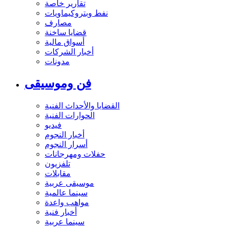
تقارير خاصة
نفط وبتروكيماويات
مصارف
قضايا ساخنة
أسواق مالية
أخبار الشركات
مدونات
فن وموسيقى
القضايا والأحداث الفنية
الحوارات الفنية
فيديو
أخبار النجوم
أسرار النجوم
حفلات ومهرجانات
تلفزيون
مقابلات
موسيقى عربية
سينما عالمية
مواهب واعدة
أخبار فنية
سينما عربية