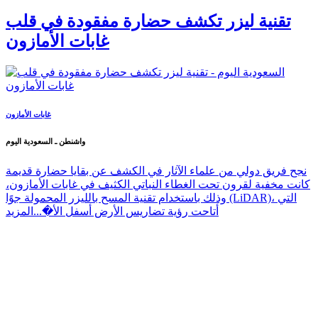
تقنية ليزر تكشف حضارة مفقودة في قلب
غابات الأمازون
غابات الأمازون
واشنطن ـ السعودية اليوم
نجح فريق دولي من علماء الآثار في الكشف عن بقايا حضارة قديمة
كانت مخفية لقرون تحت الغطاء النباتي الكثيف في غابات الأمازون،
وذلك باستخدام تقنية المسح بالليزر المحمولة جوًا (LiDAR)، التي
أتاحت رؤية تضاريس الأرض أسفل الأ�...
المزيد