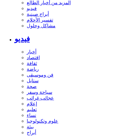
المزيد من أخبار الطالع
فيديو
أبراج صينية
تفسير الأحلام
مشاكل وحلول
فيديو
أخبار
اقتصاد
ثقافة
رياضة
فن وموسيقى
ستايل
صحة
سياحة وسفر
عجائب غرائب
إعلام
تعليم
نساء
علوم وتكنولوجيا
بيئة
أبراج