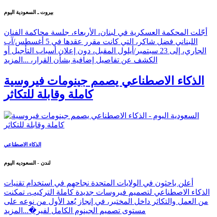
بيروت ـ السعودية اليوم
أجّلت المحكمة العسكرية في لبنان، الأربعاء، جلسة محاكمة الفنان
اللبناني فضل شاكر، التي كانت مقرر عقدها في 5 أغسطس/آب
الجاري، إلى 23 سبتمبر/أيلول المقبل، دون إعلان أسباب التأجيل أو
الكشف عن تفاصيل إضافية بشأن القرار، ...
المزيد
الذكاء الاصطناعي يصمم جينومات فيروسية
كاملة وقابلة للتكاثر
الذكاء الاصطناعي
لندن - السعوديه اليوم
أعلن باحثون في الولايات المتحدة نجاحهم في استخدام تقنيات
الذكاء الاصطناعي لتصميم فيروسات جديدة كاملة التركيب، تمكنت
من العمل والتكاثر داخل المختبر، في إنجاز يُعد الأول من نوعه على
مستوى تصميم الجينوم الكامل لفير�...
المزيد