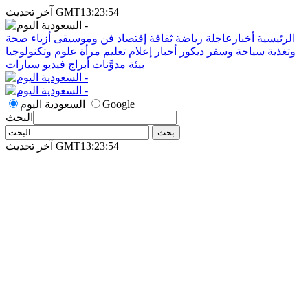
آخر تحديث GMT13:23:54
الرئيسية
أخبارعاجلة
رياضة
ثقافة
إقتصاد
فن وموسيقى
أزياء
صحة
وتغذية
سياحة وسفر
ديكور
أخبار
إعلام
تعليم
مرأة
علوم وتكنولوجيا
بيئة
مدوَّنات
أبراج
فيديو
سيارات
Google
السعودية اليوم
البحث
آخر تحديث GMT13:23:54