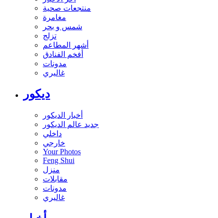
منتجعات صحية
مغامرة
شمس و بحر
تزلج
أشهر المطاعم
أفخم الفنادق
مدونات
غاليري
ديكور
أخبار الديكور
جديد عالم الديكور
داخلي
خارجي
Your Photos
Feng Shui
منزل
مقابلات
مدونات
غاليري