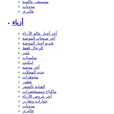
موسيقى عالمية
مدونات
غاليري
أزياء
آخر أخبار عالم الأزياء
آخر صيحات الموضة
فيديو أخبار الموضة
للرجال فقط
مُثير
مناسبات
إتيكيت
آخر موضة
جديد المحلات
مجوهرات
عطور
العناية بالشعر
ماكياج ومستحضرات
أخر عروض الأزياء
حوارات وتقارير
مدونات
غاليري