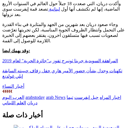
وأكدت دريان، التي صعدت 18 جبلاً حول العالم في السنوات الأربع
الماضية، إنها لم تكتشف أنها أول
لبنانية
تصعد قمة إيفرست سوى
بعد نزولها.
وجاء صعود دريان بعد شهرين من الجهد والمثابرة في بناء القدرة
على التحمل وانتظار الظروف الجوية المناسبة، لكن تجربتها تعرّضت
لصعوبات تسبب فيها متسلقون آخرون، يفتقر بعضهم إلى الخبرة
اللازمة للوصول إلى القمة.
وقد يهمك ايضا:
المراهقة السويدية جريتا ثونبرج تفوز بـ"جائزة الحرية" لعام 2019
تكهنات وجدل بشأن حضور الأمير هاري حفل زفاف حبيبته السابقة
إيلي غولدنغ
أخبار النساء
اخبار المراه
جبل إيفرست
تيما
arab News
arabstoday
العرب اليوم
دريان
العلم اللبناني
أخبار ذات صلة