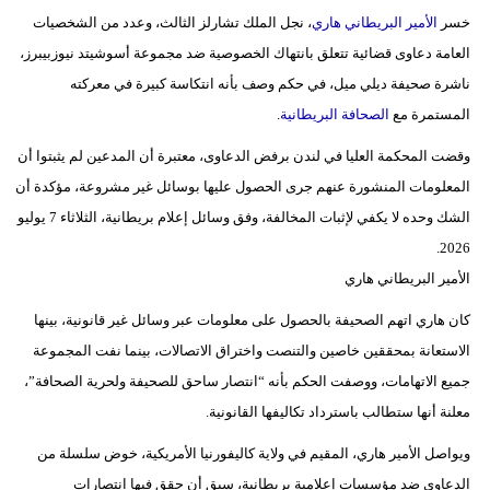
وسفر
خسر
الأمير البريطاني هاري
، نجل الملك تشارلز الثالث، وعدد من الشخصيات
العامة دعاوى قضائية تتعلق بانتهاك الخصوصية ضد مجموعة أسوشيتد نيوزبيبرز،
ديكور
ناشرة صحيفة ديلي ميل، في حكم وصف بأنه انتكاسة كبيرة في معركته
أخبار
المستمرة مع
الصحافة البريطانية
.
إعلام
وقضت المحكمة العليا في لندن برفض الدعاوى، معتبرة أن المدعين لم يثبتوا أن
المعلومات المنشورة عنهم جرى الحصول عليها بوسائل غير مشروعة، مؤكدة أن
تعليم
الشك وحده لا يكفي لإثبات المخالفة، وفق وسائل إعلام بريطانية، الثلاثاء 7 يوليو
2026.
مرأة
الأمير البريطاني هاري
علوم
كان هاري اتهم الصحيفة بالحصول على معلومات عبر وسائل غير قانونية، بينها
وتكنولوجيا
الاستعانة بمحققين خاصين والتنصت واختراق الاتصالات، بينما نفت المجموعة
بيئة
جميع الاتهامات، ووصفت الحكم بأنه “انتصار ساحق للصحيفة ولحرية الصحافة”،
معلنة أنها ستطالب باسترداد تكاليفها القانونية.
مدوَّنات
ويواصل الأمير هاري، المقيم في ولاية كاليفورنيا الأمريكية، خوض سلسلة من
أبراج
الدعاوى ضد مؤسسات إعلامية بريطانية، سبق أن حقق فيها انتصارات