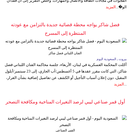
الفجوات في مجالات الطاقة والاتصال والمهارات. وخلص التقرير إلى أن فقدان
الو�...
المزيد
فضل شاكر يواجه محطة قضائية جديدة بالتزامن مع عودته
المنتظرة إلى المسرح
الفنان اللبناني فضل شاكر
بيروت ـ السعودية اليوم
أجّلت المحكمة العسكرية في لبنان، الأربعاء، جلسة محاكمة الفنان اللبناني فضل
شاكر، التي كانت مقرر عقدها في 5 أغسطس/آب الجاري، إلى 23 سبتمبر/أيلول
المقبل، دون إعلان أسباب التأجيل أو الكشف عن تفاصيل إضافية بشأن القرار،
...
المزيد
أول قمر صناعي ليبي لرصد التغيرات المناخية ومكافحة التصحر
القمر الصناعي