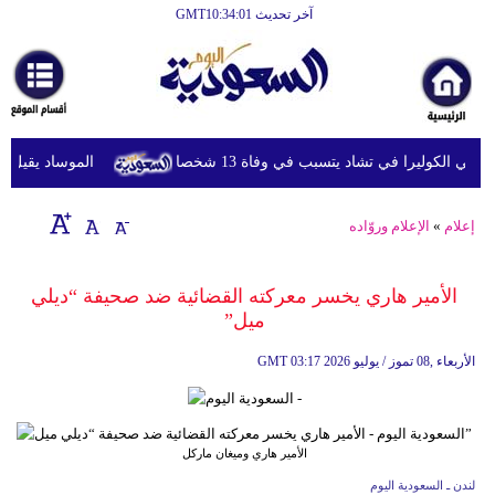
آخر تحديث GMT10:34:01
الرئيسية
أخبارعاجلة
رياضة
شي الكوليرا في تشاد يتسبب في وفاة 13 شخصا
الموساد يقيل مس
ثقافة
إقتصاد
إعلام
»
الإعلام وروّاده
فن
الأمير هاري يخسر معركته القضائية ضد صحيفة “ديلي
وموسيقى
ميل”
أزياء
03:17 2026 الأربعاء ,08 تموز / يوليو
GMT
صحة
وتغذية
الأمير هاري وميغان ماركل
سياحة
لندن ـ السعودية اليوم