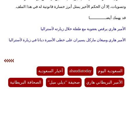
وتسويات، إلا أن الحكم الأخير يمثل أبرز خسارة قانونية له في هذا الملف.
فيديو
قد يهمك أيضــــــــــــــا
سيارات
الأمير هاري يرقص بعفوية مع طفلة خلال زيارته لأستراليا
الأمير هاري وميغان ماركل يسيران على خطى الأميرة ديانا في زيارة لأستراليا
السعودية اليوم
alsaudiatoday
أخبار السعودية
الأمير البريطاني هاري
صحيفة “ديلي ميل”
الصحافة البريطانية