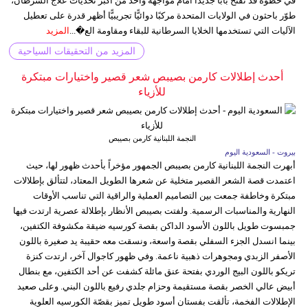
في خطوة قد تفتح بابًا جديدًا أمام مواجهة واحد من أكبر تحديات علاج السرطان،
طوّر باحثون في الولايات المتحدة مركبًا دوائيًّا تجريبيًّا أظهر قدرة على تعطيل
الآليات التي تستخدمها الخلايا السرطانية للبقاء ومقاومة الع�...
المزيد
المزيد من التحقيقات السياحية
أحدث إطلالات كارمن بصيبص شعر قصير واختيارات مبتكرة
للأزياء
النجمة اللبنانية كارمن بصيبص
بيروت - السعودية اليوم
أبهرت النجمة اللبنانية كارمن بصيبص الجمهور مؤخراً بأحدث ظهور لها، حيث
اعتمدت قصة الشعر القصير متخلية عن شعرها الطويل المعتاد، لتتألق بإطلالات
مبتكرة وخاطفة جمعت بين التصاميم العملية والراقية التي تناسب الأوقات
النهارية والمناسبات الرسمية. ولفتت بصيبص الأنظار بإطلالة عصرية ارتدت فيها
جمبسوت طويل باللون الأسود الداكن بقصة كورسيه ضيقة مكشوفة الكتفين،
بينما انسدل الجزء السفلي بقصة واسعة، ونسقت معه حقيبة يد صغيرة باللون
الأصفر الزبدي ومجوهرات ذهبية ناعمة. وفي ظهور كاجوال آخر، ارتدت كنزة
تريكو باللون البيج الوردي بفتحة عنق مائلة كشفت عن أحد الكتفين، مع بنطال
أبيض عالي الخصر بقصة مستقيمة وحزام جلدي رفيع باللون البني. وعلى صعيد
الإطلالات الفخمة، تألقت بفستان أسود طويل تميز بقصّة الكورسيه العلوية