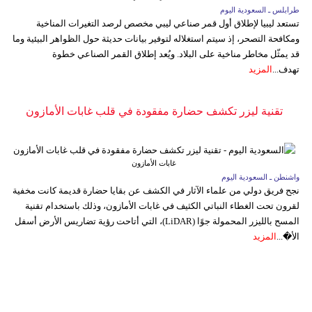
طرابلس ـ السعودية اليوم
تستعد ليبيا لإطلاق أول قمر صناعي ليبي مخصص لرصد التغيرات المناخية
ومكافحة التصحر، إذ سيتم استغلاله لتوفير بيانات حديثة حول الظواهر البيئية وما
قد يمثّل مخاطر مناخية على البلاد. ويُعد إطلاق القمر الصناعي خطوة
تهدف...
المزيد
تقنية ليزر تكشف حضارة مفقودة في قلب غابات الأمازون
غابات الأمازون
واشنطن ـ السعودية اليوم
نجح فريق دولي من علماء الآثار في الكشف عن بقايا حضارة قديمة كانت مخفية
لقرون تحت الغطاء النباتي الكثيف في غابات الأمازون، وذلك باستخدام تقنية
المسح بالليزر المحمولة جوًا (LiDAR)، التي أتاحت رؤية تضاريس الأرض أسفل
الأ�...
المزيد