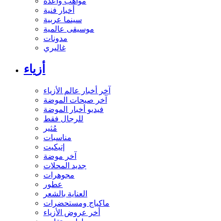
مواهب واعدة
أخبار فنية
سينما عربية
موسيقى عالمية
مدونات
غاليري
أزياء
آخر أخبار عالم الأزياء
آخر صيحات الموضة
فيديو أخبار الموضة
للرجال فقط
مُثير
مناسبات
إتيكيت
آخر موضة
جديد المحلات
مجوهرات
عطور
العناية بالشعر
ماكياج ومستحضرات
أخر عروض الأزياء