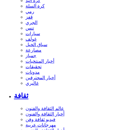
كرة اليد
كرة السلة
رمي
قفز
الجري
تنس
سيارات
غولف
سباق الخيل
مصارعة
جمباز
أخبار المنتخبات
تحقيقات
مدونات
أخبار المحترفين
غاليري
ثقافة
عالم الثقافة والفنون
أخبار الثقافة والفنون
فيديو ثقافة وفن
مهرجانات عربية