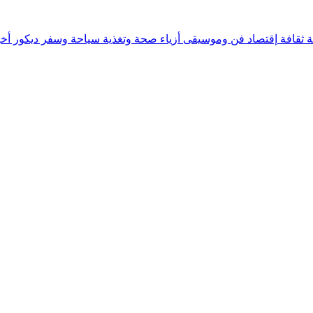
ة
ثقافة
إقتصاد
فن وموسيقى
أزياء
صحة وتغذية
سياحة وسفر
ديكور
أخب