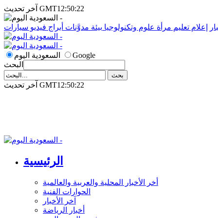
آخر تحديث GMT12:50:22
ار
إعلام
تعليم
مرأة
علوم وتكنولوجيا
بيئة
مدوَّنات
أبراج
فيديو
سيارات
Google
السعودية اليوم
البحث
آخر تحديث GMT12:50:22
الرئيسية
أخر الأخبار المحلية والعربية والعالمية
الحوارات الفنية
آخر الأخبار
أخبار الرياضة