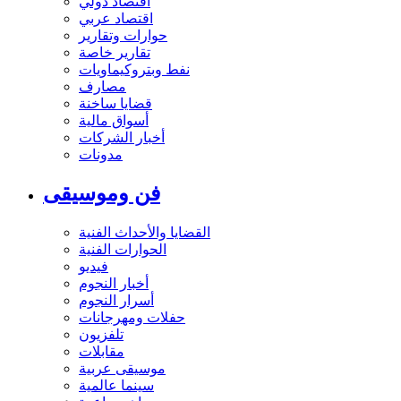
اقتصاد دولي
اقتصاد عربي
حوارات وتقارير
تقارير خاصة
نفط وبتروكيماويات
مصارف
قضايا ساخنة
أسواق مالية
أخبار الشركات
مدونات
فن وموسيقى
القضايا والأحداث الفنية
الحوارات الفنية
فيديو
أخبار النجوم
أسرار النجوم
حفلات ومهرجانات
تلفزيون
مقابلات
موسيقى عربية
سينما عالمية