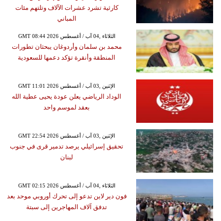
كارثية تشرد عشرات الآلاف وتلتهم مئات
المباني
GMT 08:44 2026 الثلاثاء ,04 آب / أغسطس
محمد بن سلمان وأردوغان يبحثان تطورات
المنطقة وأنقرة تؤكد دعمها للسعودية
GMT 11:01 2026 الإثنين ,03 آب / أغسطس
الوداد الرياضي يعلن عودة يحيى عطية الله
بعقد لموسم واحد
GMT 22:54 2026 الإثنين ,03 آب / أغسطس
تحقيق إسرائيلي يرصد تدمير قرى في جنوب
لبنان
GMT 02:15 2026 الثلاثاء ,04 آب / أغسطس
فون دير لاين تدعو إلى تحرك أوروبي موحد بعد
تدفق آلاف المهاجرين إلى سبتة