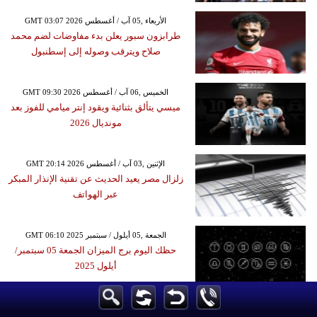
GMT 03:07 2026 الأربعاء ,05 آب / أغسطس
طرابزون سبور يعلن بدء مفاوضات لضم محمد
صلاح ويترقب وصوله إلى إسطنبول
GMT 09:30 2026 الخميس ,06 آب / أغسطس
ميسي يتألق بثنائية ويقود إنتر ميامي للفوز بعد
مونديال 2026
GMT 20:14 2026 الإثنين ,03 آب / أغسطس
زلزال مصر يعيد الحديث عن تقنية الإنذار المبكر
عبر الهواتف
GMT 06:10 2025 الجمعة ,05 أيلول / سبتمبر
حظك اليوم برج الميزان الجمعة 05 سبتمبر/
أيلول 2025
GMT 19:21 2017 الجمعة ,10 تشرين الثاني / نوفمبر