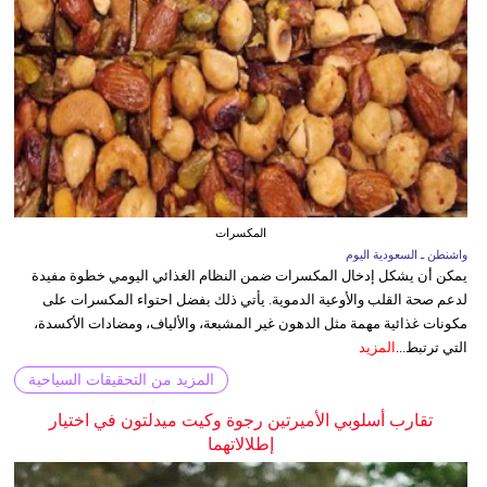
المكسرات
واشنطن ـ السعودية اليوم
يمكن أن يشكل إدخال المكسرات ضمن النظام الغذائي اليومي خطوة مفيدة
لدعم صحة القلب والأوعية الدموية. يأتي ذلك بفضل احتواء المكسرات على
مكونات غذائية مهمة مثل الدهون غير المشبعة، والألياف، ومضادات الأكسدة،
التي ترتبط...
المزيد
المزيد من التحقيقات السياحية
تقارب أسلوبي الأميرتين رجوة وكيت ميدلتون في اختيار
إطلالاتهما