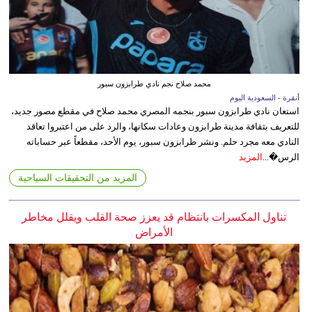
محمد صلاح نجم نادي طرابزون سبور
أنقرة - السعودية اليوم
استعان نادي طرابزون سبور بنجمه المصري محمد صلاح في مقطع مصور جديد،
للتعريف بثقافة مدينة طرابزون وعادات سكانها، والرد على من اعتبروا تعاقد
النادي معه مجرد حلم. ونشر طرابزون سبور، يوم الأحد، مقطعاً عبر حساباته
الرس�...
المزيد
المزيد من التحقيقات السياحية
تناول المكسرات بانتظام قد يعزز صحة القلب ويقلل مخاطر
الأمراض