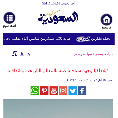
آخر تحديث GMT15:58:18
الرئيسية
أخبارعاجلة
رياضة
بحياة طيارين
إصابة ثلاثة عسكريين لبنانيين أثناء تفكيك ذخائر في ج
ثقافة
إقتصاد
سياحة وسفر
»
سياحة وسفر
فن
فيلادلفيا وجهة سياحية غنية بالمعالم التاريخية والثقافية
وموسيقى
15:42 2026 الأحد ,10 أيار / مايو
GMT
أزياء
صحة
وتغذية
سياحة