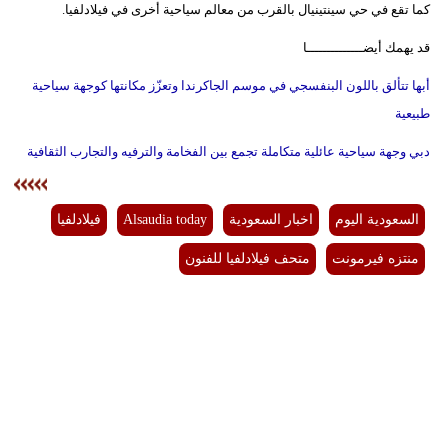
كما تقع في حي سينتينيال بالقرب من معالم سياحية أخرى في فيلادلفيا.
قد يهمك أيضــــــــــــــا
أبها تتألق باللون البنفسجي في موسم الجاكرندا وتعزّز مكانتها كوجهة سياحية
طبيعية
دبي وجهة سياحية عائلية متكاملة تجمع بين الفخامة والترفيه والتجارب الثقافية
السعودية اليوم
اخبار السعودية
Alsaudia today
فيلادلفيا
منتزه فيرمونت
متحف فيلادلفيا للفنون