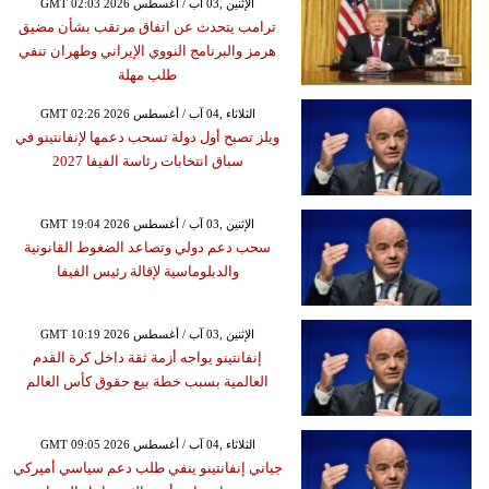
GMT 02:03 2026 الإثنين ,03 آب / أغسطس
ترامب يتحدث عن اتفاق مرتقب بشأن مضيق
هرمز والبرنامج النووي الإيراني وطهران تنفي
طلب مهلة
GMT 02:26 2026 الثلاثاء ,04 آب / أغسطس
ويلز تصبح أول دولة تسحب دعمها لإنفانتينو في
سباق انتخابات رئاسة الفيفا 2027
GMT 19:04 2026 الإثنين ,03 آب / أغسطس
سحب دعم دولي وتصاعد الضغوط القانونية
والدبلوماسية لإقالة رئيس الفيفا
GMT 10:19 2026 الإثنين ,03 آب / أغسطس
إنفانتينو يواجه أزمة ثقة داخل كرة القدم
العالمية بسبب خطة بيع حقوق كأس العالم
GMT 09:05 2026 الثلاثاء ,04 آب / أغسطس
جياني إنفانتينو ينفي طلب دعم سياسي أميركي