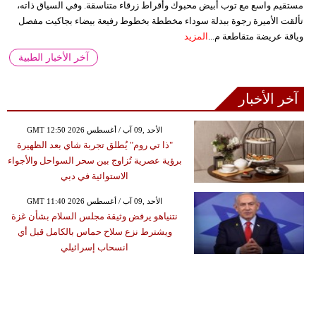
مستقيم واسع مع توب أبيض محبوك وأقراط زرقاء متناسقة. وفي السياق ذاته،
تألقت الأميرة رجوة ببدلة سوداء مخططة بخطوط رفيعة بيضاء بجاكيت مفصل
وياقة عريضة متقاطعة م...
المزيد
آخر الأخبار الطبية
آخر الأخبار
GMT 12:50 2026 الأحد ,09 آب / أغسطس
"ذا تي روم" يُطلق تجربة شاي بعد الظهيرة
برؤية عصرية تُزاوج بين سحر السواحل والأجواء
الاستوائية في دبي
GMT 11:40 2026 الأحد ,09 آب / أغسطس
نتنياهو يرفض وثيقة مجلس السلام بشأن غزة
ويشترط نزع سلاح حماس بالكامل قبل أي
انسحاب إسرائيلي