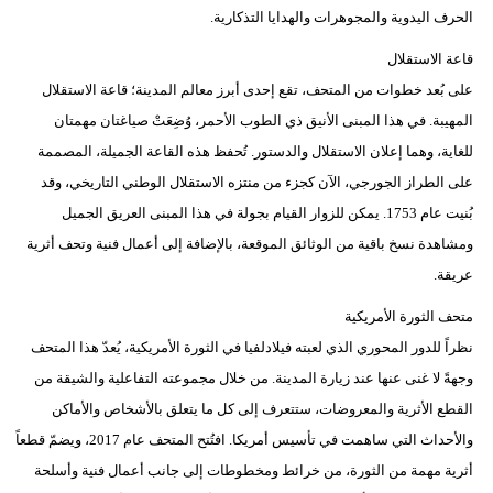
الحرف اليدوية والمجوهرات والهدايا التذكارية.
قاعة الاستقلال
على بُعد خطوات من المتحف، تقع إحدى أبرز معالم المدينة؛ قاعة الاستقلال
المهيبة. في هذا المبنى الأنيق ذي الطوب الأحمر، وُضِعَتْ صياغتان مهمتان
للغاية، وهما إعلان الاستقلال والدستور. تُحفظ هذه القاعة الجميلة، المصممة
على الطراز الجورجي، الآن كجزء من منتزه الاستقلال الوطني التاريخي، وقد
بُنيت عام 1753. يمكن للزوار القيام بجولة في هذا المبنى العريق الجميل
ومشاهدة نسخ باقية من الوثائق الموقعة، بالإضافة إلى أعمال فنية وتحف أثرية
عريقة.
متحف الثورة الأمريكية
نظراً للدور المحوري الذي لعبته فيلادلفيا في الثورة الأمريكية، يُعدّ هذا المتحف
وجهةً لا غنى عنها عند زيارة المدينة. من خلال مجموعته التفاعلية والشيقة من
القطع الأثرية والمعروضات، ستتعرف إلى كل ما يتعلق بالأشخاص والأماكن
والأحداث التي ساهمت في تأسيس أمريكا. افتُتح المتحف عام 2017، ويضمّ قطعاً
أثرية مهمة من الثورة، من خرائط ومخطوطات إلى جانب أعمال فنية وأسلحة