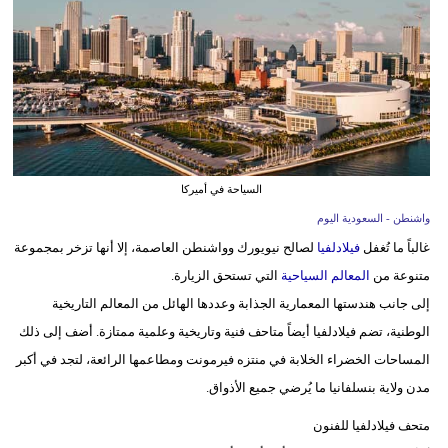
وسفر
ديكور
أخبار
إعلام
تعليم
السياحة في أميركا
واشنطن - السعودية اليوم
مرأة
غالباً ما تُغفل
فيلادلفيا
لصالح نيويورك وواشنطن العاصمة، إلا أنها تزخر بمجموعة
علوم
متنوعة من
المعالم السياحية
التي تستحق الزيارة.
وتكنولوجيا
إلى جانب هندستها المعمارية الجذابة وعددها الهائل من المعالم التاريخية
الوطنية، تضم فيلادلفيا أيضاً متاحف فنية وتاريخية وعلمية ممتازة. أضف إلى ذلك
بيئة
المساحات الخضراء الخلابة في منتزه فيرمونت ومطاعمها الرائعة، لتجد في أكبر
مدوَّنات
مدن ولاية بنسلفانيا ما يُرضي جميع الأذواق.
متحف فيلادلفيا للفنون
أبراج