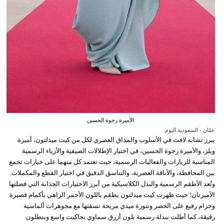
الأميرة رجوة الحسين
عمّان - السعودية اليوم
يبرز تشابه لافت في الأسلوب والمذاق العصري لكل من كيت ميدلتون، أميرة
ويلز، والأميرة رجوة الحسين، في اختيار الإطلالات الصيفية والأزياء الرسمية
المناسبة للزيارات والفعاليات الرسمية، حيث تعتمد كل منهما على خيارات تجمع
بين المحافظة، والأناقة العصرية، والتناسق الدقيق في اختيار القطع والمكملات.
وتُعد الأطقم الرسمية والبدل الكلاسيكية من أبرز الاختيارات الجذابة التي فضلتها
الأميرتان؛ حيث ظهرت كيت ميدلتون بطقم باللون الأحمر الزاهي بأكمام قصيرة
وحزام رفيع على الخصر وتنورة ميدي مريحة نسقتها مع مجوهرات ألماسية
رقيقة، كما أطلت ببدلة رسمية بلون أزرق سماوي بجاكيت واسع وبنطلون