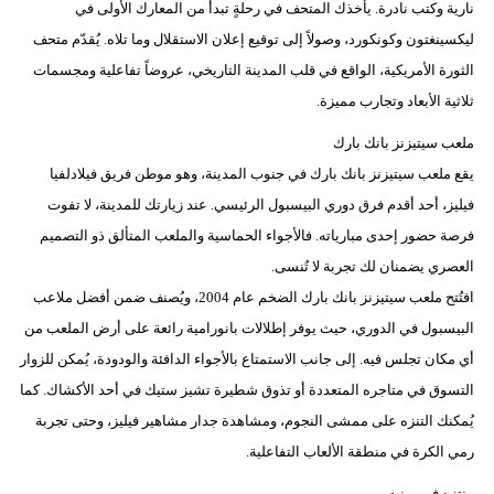
نارية وكتب نادرة. يأخذك المتحف في رحلةٍ تبدأ من المعارك الأولى في
ليكسينغتون وكونكورد، وصولاً إلى توقيع إعلان الاستقلال وما تلاه. يُقدّم متحف
الثورة الأمريكية، الواقع في قلب المدينة التاريخي، عروضاً تفاعلية ومجسمات
ثلاثية الأبعاد وتجارب مميزة.
ملعب سيتيزنز بانك بارك
يقع ملعب سيتيزنز بانك بارك في جنوب المدينة، وهو موطن فريق فيلادلفيا
فيليز، أحد أقدم فرق دوري البيسبول الرئيسي. عند زيارتك للمدينة، لا تفوت
فرصة حضور إحدى مبارياته. فالأجواء الحماسية والملعب المتألق ذو التصميم
العصري يضمنان لك تجربة لا تُنسى.
افتُتح ملعب سيتيزنز بانك بارك الضخم عام 2004، ويُصنف ضمن أفضل ملاعب
البيسبول في الدوري، حيث يوفر إطلالات بانورامية رائعة على أرض الملعب من
أي مكان تجلس فيه. إلى جانب الاستمتاع بالأجواء الدافئة والودودة، يُمكن للزوار
التسوق في متاجره المتعددة أو تذوق شطيرة تشيز ستيك في أحد الأكشاك. كما
يُمكنك التنزه على ممشى النجوم، ومشاهدة جدار مشاهير فيليز، وحتى تجربة
رمي الكرة في منطقة الألعاب التفاعلية.
منتزه فيرمونت