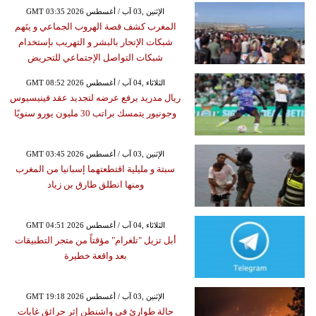
GMT 03:35 2026 الإثنين ,03 آب / أغسطس
المغرب كشف قصة الهروب الجماعي و يتَهم
شبكات الإتجار بالبشر و التهريب بإستخدام
شبكات التواصل الإجتماعي للتحريض
GMT 08:52 2026 الثلاثاء ,04 آب / أغسطس
ريال مدريد يرفع عرضه لتجديد عقد فينيسيوس
وجونيور يتمسك براتب 30 مليون يورو سنويًا
GMT 03:45 2026 الإثنين ,03 آب / أغسطس
سبتة و مليلية اقتطعتهما إسبانيا من المغرب
ومنها انطلق طارق بن زياد
GMT 04:51 2026 الثلاثاء ,04 آب / أغسطس
أبل تزيل "تلغرام" مؤقتاً من متجر التطبيقات
بعد واقعة خطيرة
GMT 19:18 2026 الإثنين ,03 آب / أغسطس
حالة طوارئ في واشنطن إثر حرائق غابات