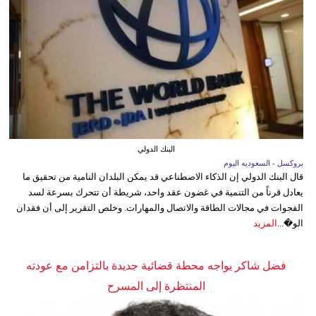
البنك الدولي
بروكسل - السعوديه اليوم
قال البنك الدولي إن الذكاء الاصطناعي قد يمكن البلدان النامية من تحقيق ما
يعادل قرناً من التنمية في غضون عقد واحد، شريطة أن تتحرك بسرعة لسد
الفجوات في مجالات الطاقة والاتصال والمهارات. وخلص التقرير إلى أن فقدان
الو�...
المزيد
فضل شاكر يواجه محطة قضائية جديدة بالتزامن مع عودته
المنتظرة إلى المسرح