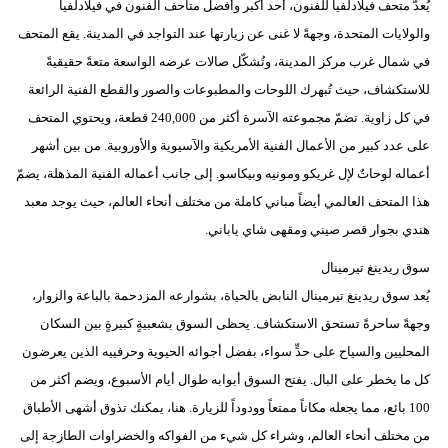
يُعدّ متحف فيلادلفيا للفنون، أحد أكبر وأفضل متاحف الفنون في فيلادلفيا
فيديو
والولايات المتحدة، وجهةً لا غنى عن زيارتها عند التواجد في المدينة. يقع المتحف
في شمال غرب مركز المدينة، وتُشكّل صالات عرضه الواسعة متعةً حقيقيةً
سيارات
للاستكشاف، حيث تُبهرك اللوحات والمطبوعات والصور والقطع الفنية الرائعة
في كل زاوية. تضمّ مجموعته الآسرة أكثر من 240,000 قطعة، ويحتوي المتحف
على عدد كبير من الأعمال الفنية الأمريكية والآسيوية والأوروبية. من بين أشهر
أعماله لوحاتٌ لإل غريكو ومونيه وبيكاسو. إلى جانب أعماله الفنية المذهلة، يضمّ
هذا المتحف العالمي أيضاً مباني كاملة من مختلف أنحاء العالم، حيث يوجد معبد
هندي بجوار قصر صيني ومقهى شاي ياباني.
سوق ريدينغ تيرمينال
يُعد سوق ريدينغ تيرمينال النابض بالحياة، بشوارعه المزدحمة بالباعة والزوار،
وجهةً ساحرةً تستحق الاستكشاف. يحظى السوق بشعبيةٍ كبيرةٍ بين السكان
المحليين والسياح على حدٍّ سواء، بفضل أجوائه الحيوية وحرفييه الذين يعرضون
كل ما يخطر على البال. يفتح السوق أبوابه طوال أيام الأسبوع، ويضم أكثر من
100 بائع، مما يجعله مكاناً ممتعاً وودوداً للزيارة. هنا، يمكنك تذوق أشهى الأطباق
من مختلف أنحاء العالم، وشراء كل شيء من الفواكه والخضراوات الطازجة إلى