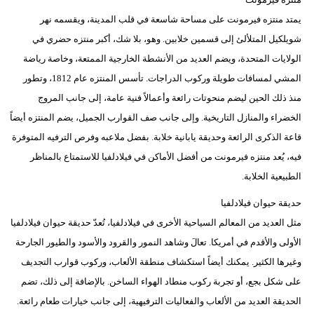
يمتد منتزه فيرمونت على مساحة شاسعة في قلب المدينة، ويقسمه نهر
شويلكيل المتلألئ إلى قسمين خلابين. وهو، بلا شك، أكبر منتزه حضري في
الولايات المتحدة، ويضم العديد من الأنشطة الخارجية الممتعة، وخاصة رياضة
المشي لمسافات طويلة وركوب الدراجات. تأسس المنتزه عام 1812، وتطور
منذ ذلك الحين ليضم منحوتات رائعة وأعمالاً فنية عامة، إلى جانب المروج
الخضراء والمنازل التاريخية. وإلى جانب صف القوارب الجميل، يضم المنتزه أيضاً
قاعة الذكرى الرائعة وحديقة يابانية خلابة. بفضل ملاعبه وفرص الترفيه المتوفرة
فيه، يُعد منتزه فيرمونت من أفضل الأماكن في فيلادلفيا للاستمتاع بالمناظر
الطبيعية الخلابة.
حديقة حيوان فيلادلفيا
مثل العديد من المعالم السياحية الأخرى في فيلادلفيا، تُعدّ حديقة حيوان فيلادلفيا
الأولى والأقدم في أمريكا. تعالَ وشاهد النمور والقرود والأسود والطيور الجارحة
وغيرها الكثير. يمكنك أيضاً استكشاف منطقة الألعاب، وركوب قوارب التجديف
على شكل بجع، أو تجربة ركوب منطاد الهواء الساخن. بالإضافة إلى ذلك، تضم
الحديقة العديد من الألعاب والفعاليات الترفيهية، إلى جانب خيارات طعام رائعة.