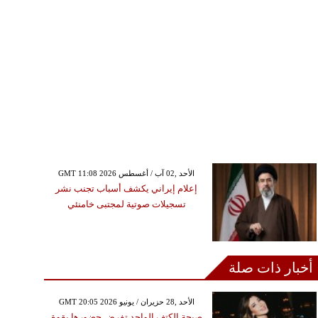
GMT 11:08 2026 الأحد ,02 آب / أغسطس
إعلام إيراني يكشف أسباب تجنب نشر
تسجيلات صوتية لمجتبى خامنئي
أخبار ذات صلة
GMT 20:05 2026 الأحد ,28 حزيران / يونيو
صيحة الكتف الواحد تفرض حضورها بقوة