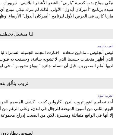
نيكي ميناج بدت كدمية "باربي" بالشعر الأشقر البلاتيني نيويورك 
سيدة برنامج "أميركان أيدول" الأولى، لذلك لم تترك نيكي ميناج أي
ماريا كاري في العرض الأول لبرنامج "أميركان أيدول" الأربعاء. وظهرت
ليا ميشيل تخطف 
العرب اليوم
لوس أنجلوس ـ مادلين سعادة اختارت النجمة الجميلة السمراء ليا مي
الذي أظهر منحنيات جسدها الذي لا تشوبه شائبة، وخطفت به قلوب ع
لديها أمام المصورين، قبل أن تتسلم جائزة "بيبولز تشويس"، في لوس
ثروب يتألق بتص
العرب اليوم
أحد تصاميم ايتور ثروب لندن ـ كارولين كينت كشف المصمم الجريء
اليوم الثاني من أسبوع الموضة للرجال في لندن، وعلى الرغم من أن
إلا أنها في الواقع متفائلة ومبشرة، لكن من الصعب إدراج مجموعة 
لصوص يطاردون ن