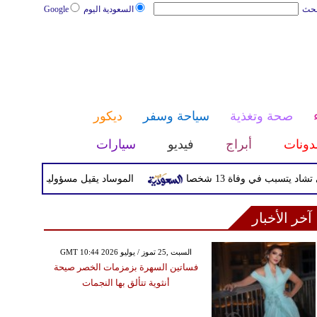
بحث
السعودية اليوم
Google
صحة وتغذية
سياحة وسفر
ديكور
دونات
أبراج
فيديو
سيارات
سبب في وفاة 13 شخصا
الموساد يقيل مسؤولين بارزين بعد تعث
آخر الأخبار
GMT 10:44 2026 السبت ,25 تموز / يوليو
فساتين السهرة بزمزمات الخصر صيحة
أنثوية تتألق بها النجمات