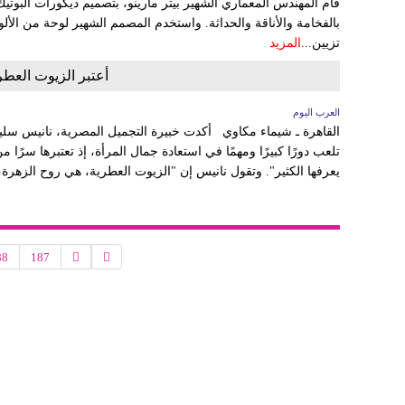
قام المهندس المعماري الشهير بيتر مارينو، بتصميم ديكورات البوتي
بالفخامة والأناقة والحداثة. واستخدم المصمم الشهير لوحة من الألو
تزيين...
المزيد
أعتبر الزيوت العطر
العرب اليوم
القاهرة ـ شيماء مكاوي أكدت خبيرة التجميل المصرية، نانيس سليم 
تلعب دورًا كبيرًا ومهمًا في استعادة جمال المرأة، إذ تعتبرها سرًا م
يعرفها الكثير". وتقول نانيس إن "الزيوت العطرية، هي روح الزهرة، أ
88
187