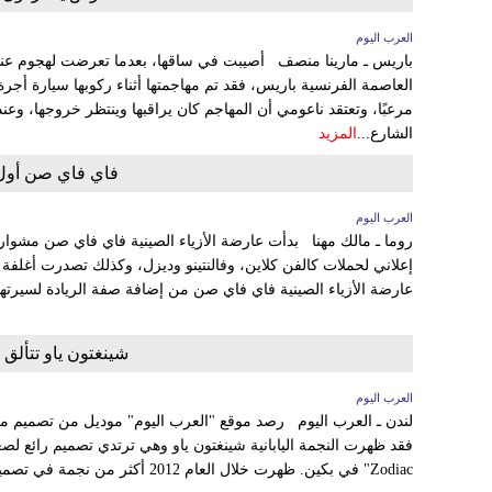
العرب اليوم
باريس ـ مارينا منصف أصيبت في ساقها، بعدما تعرضت لهجوم عني
مرعبًا، وتعتقد ناعومي أن المهاجم كان يراقبها وينتظر خروجها، وع
الشارع...
المزيد
فاي فاي صن أول 
العرب اليوم
روما ـ مالك مهنا بدأت عارضة الأزياء الصينية فاي فاي صن مشواره
إعلاني لحملات كالفن كلاين، وفالنتينو وديزل، وكذلك تصدرت أغلفة 
عارضة الأزياء الصينية فاي فاي صن من إضافة صفة الريادة لسيرتها 
شينغتون ياو تتأل
العرب اليوم
لندن ـ العرب اليوم رصد موقع "العرب اليوم" موديل من تصميم مص
Zodiac" في بكين. ظهرت خلال العام 2012 أكثر من نجمة في تصميمات للفنان اللبناني...