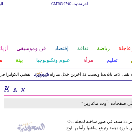
آخر تحديث GMT03:27:02
ال
عاجلة
رياضة
ثقافة
إقتصاد
فن وموسيقى
أزياء
تعليم
مرأة
علوم وتكنولوجيا
بيئة
م
تايلانديا وتصيب 12 آخرين خلال مباراة
تفشي الكوليرا في تشاد يت
على صفحات "أوت ماغازين"
لندن ـ كاتيا حداد ظهرت المغنية الشقراء Rita Ora، البالغة من العمر 22 سنة، في صور ساخنة لمجلة Out
 بلوزة ذهبية وترفع ساقيها وأمامها لوح