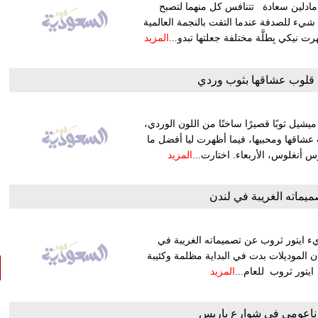
ـ مادلين سعادة تتنافس كل منهما لتصبح
 شيء للصدفة عندما التقت بالنجمة العالمية
 نيكي بِطلَّة مختلفة جعلتها تبدو...
المزيد
قلوب عشاقها بثوب وردي
شيل ثوبًا قصيرًا ساخنًا من اللون الوردي،
شاقها ومحبيها، فيما أظهرت ليا أفضل ما
 أنغلوس، الأربعاء. اختارت...
المزيد
ميماته الغريبة في لندن
 ايتور ثروب عن تصميماته الغريبة في
 الموديلات بدت في البداية مظلمة وكئيبة
ايتور ثروب للعام...
المزيد
اعومي في شوارع باريس