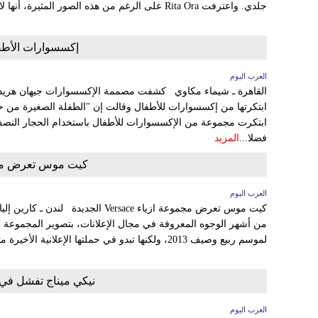
جلدي. واعترفت Rita Ora على الرغم من هذه الصور المثيرة، أنها لا تزال...
إكسسوارات الأطفا
العرب اليوم
القاهرة ـ شيماء مكاوي كشفت مصممة الإكسسوارات جيهان هريدي 
ابتكرتها من إكسسوارات للأطفال وقالت إن "الطفلة الصغيرة من حقها 
ابتكرت مجموعة من الإكسسوارات للأطفال باستخدام الحجار النصف ك
فضلا...
المزيد
كيت موس تعرض مجم
العرب اليوم
كيت موس تعرض مجموعة ازياء Versace الج
لموسم ربيع وصيف 2013، ولكنها تبدو في حملتها الإعلانية الأخيرة متغيرة إلى حد كبير. تقف كيت...
نيكي ميناج تفشل في 
العرب اليوم