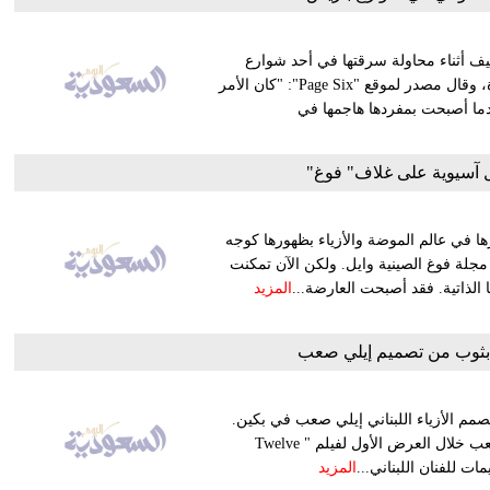
ف أثناء محاولة سرقتها في أحد شوارع
العاصمة الفرنسية باريس، فقد تم مهاجمتها أثناء ركوبها سيارة أجرة، وقال مصدر لموقع "Page Six": "كان الأمر
ندما أصبحت بمفردها هاجمها في
آسيوية على غلاف" فوغ"
ا في عالم الموضة والأزياء بظهورها كوجه
مجلة فوغ الصينية وايل. ولكن الآن تمكنت
الذاتية. فقد أصبحت العارضة...
المزيد
ق بثوب من تصميم إيلي صعب
مم الأزياء اللبناني إيلي صعب في بكين.
فقد ظهرت النجمة اليابانية شينغتون ياو وهي ترتدي تصميم رائع لصعب خلال العرض الأول لفيلم " Twelve
المزيد