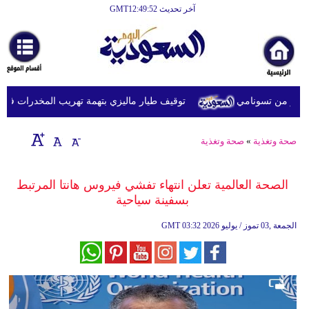
آخر تحديث GMT12:49:52
الرئيسية
أخبارعاجلة
رياضة
توقيف طيار ماليزي بتهمة تهريب المخدرات في إندون
ثقافة
إقتصاد
صحة وتغذية
»
صحة وتغذية
فن
الصحة العالمية تعلن انتهاء تفشي فيروس هانتا المرتبط
وموسيقى
بسفينة سياحية
أزياء
03:32 2026 الجمعة ,03 تموز / يوليو
GMT
صحة
وتغذية
سياحة