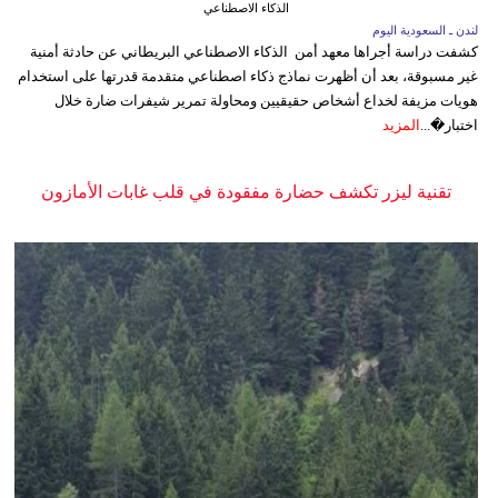
الذكاء الاصطناعي
لندن ـ السعودية اليوم
كشفت دراسة أجراها معهد أمن الذكاء الاصطناعي البريطاني عن حادثة أمنية
غير مسبوقة، بعد أن أظهرت نماذج ذكاء اصطناعي متقدمة قدرتها على استخدام
هويات مزيفة لخداع أشخاص حقيقيين ومحاولة تمرير شيفرات ضارة خلال
اختبار�...
المزيد
تقنية ليزر تكشف حضارة مفقودة في قلب غابات الأمازون