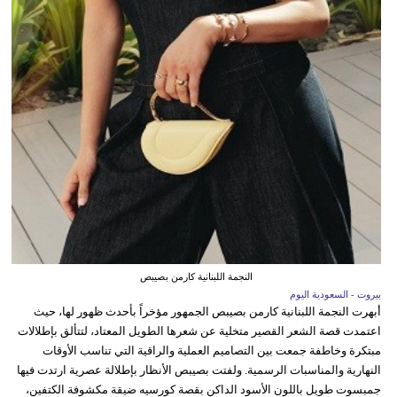
النجمة اللبنانية كارمن بصيبص
بيروت - السعودية اليوم
أبهرت النجمة اللبنانية كارمن بصيبص الجمهور مؤخراً بأحدث ظهور لها، حيث
اعتمدت قصة الشعر القصير متخلية عن شعرها الطويل المعتاد، لتتألق بإطلالات
مبتكرة وخاطفة جمعت بين التصاميم العملية والراقية التي تناسب الأوقات
النهارية والمناسبات الرسمية. ولفتت بصيبص الأنظار بإطلالة عصرية ارتدت فيها
جمبسوت طويل باللون الأسود الداكن بقصة كورسيه ضيقة مكشوفة الكتفين،