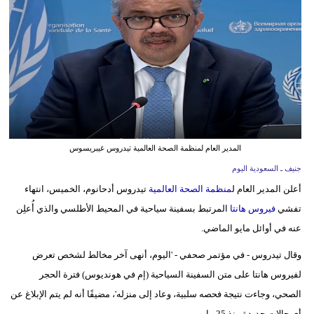
وسفر
ديكور
أخبار
إعلام
تعليم
المدير العام لمنظمة الصحة العالمية تيدروس غيبريسوس
مرأة
جنيف ـ السعودية اليوم
أعلن المدير العام ل
منظمة الصحة العالمية
تيدروس أدحانوم، الخميس، انتهاء
علوم
تفشي
فيروس هانتا
المرتبط بسفينة سياحية في المحيط الأطلسي والذي أُعلِن
وتكنولوجيا
عنه في أوائل مايو الماضي.
بيئة
وقال تيدروس - في مؤتمر صحفي - 'اليوم، أنهى آخر مخالط لشخص تعرض
مدوَّنات
لفيروس هانتا على متن السفينة السياحية (إم في هونديوس) فترة الحجر
الصحي، وجاءت نتيجة فحصه سلبية، وعاد إلى منزله'، مضيفًا أنه لم يتم الإبلاغ عن
أبراج
أي حالات جديدة منذ 25 مايو.