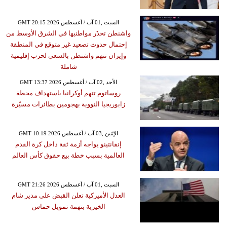
GMT 20:15 2026 السبت ,01 آب / أغسطس
واشنطن تحذَر مواطنيها في الشرق الأوسط من
إحتمال حدوث تصعيد غير متوقع في المنطقة
وإيران تتهم واشنطن بالسعي لحرب إقليمية
شاملة
GMT 13:37 2026 الأحد ,02 آب / أغسطس
روساتوم تتهم أوكرانيا باستهداف محطة
زابوريجيا النووية بهجومين بطائرات مسيّرة
GMT 10:19 2026 الإثنين ,03 آب / أغسطس
إنفانتينو يواجه أزمة ثقة داخل كرة القدم
العالمية بسبب خطة بيع حقوق كأس العالم
GMT 21:26 2026 السبت ,01 آب / أغسطس
العدل الأميركية تعلن القبض على مدير شام
الخيرية بتهمة تمويل حماس