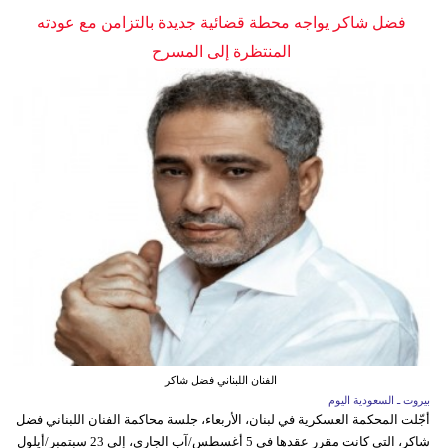
فضل شاكر يواجه محطة قضائية جديدة بالتزامن مع عودته
المنتظرة إلى المسرح
الفنان اللبناني فضل شاكر
بيروت ـ السعودية اليوم
أجّلت المحكمة العسكرية في لبنان، الأربعاء، جلسة محاكمة الفنان اللبناني فضل
شاكر، التي كانت مقرر عقدها في 5 أغسطس/آب الجاري، إلى 23 سبتمبر/أيلول