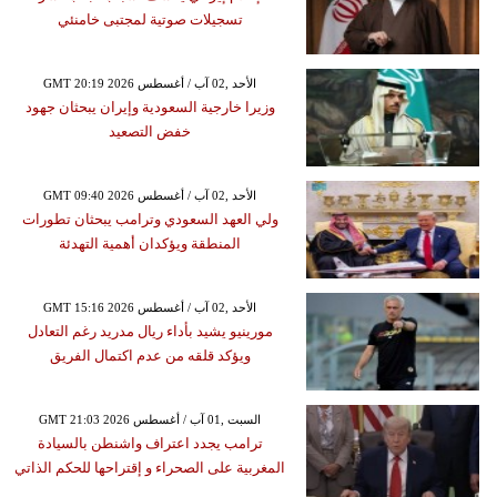
تسجيلات صوتية لمجتبى خامنئي
GMT 20:19 2026 الأحد ,02 آب / أغسطس
وزيرا خارجية السعودية وإيران يبحثان جهود
خفض التصعيد
GMT 09:40 2026 الأحد ,02 آب / أغسطس
ولي العهد السعودي وترامب يبحثان تطورات
المنطقة ويؤكدان أهمية التهدئة
GMT 15:16 2026 الأحد ,02 آب / أغسطس
مورينيو يشيد بأداء ريال مدريد رغم التعادل
ويؤكد قلقه من عدم اكتمال الفريق
GMT 21:03 2026 السبت ,01 آب / أغسطس
ترامب يجدد اعتراف واشنطن بالسيادة
المغربية على الصحراء و إقتراحها للحكم الذاتي