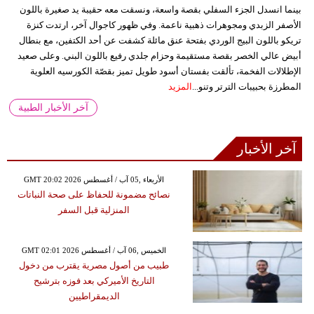
بينما انسدل الجزء السفلي بقصة واسعة، ونسقت معه حقيبة يد صغيرة باللون
الأصفر الزبدي ومجوهرات ذهبية ناعمة. وفي ظهور كاجوال آخر، ارتدت كنزة
تريكو باللون البيج الوردي بفتحة عنق مائلة كشفت عن أحد الكتفين، مع بنطال
أبيض عالي الخصر بقصة مستقيمة وحزام جلدي رفيع باللون البني. وعلى صعيد
الإطلالات الفخمة، تألقت بفستان أسود طويل تميز بقصّة الكورسيه العلوية
المطرزة بحبيبات الترتر وتنو...
المزيد
آخر الأخبار الطبية
آخر الأخبار
GMT 20:02 2026 الأربعاء ,05 آب / أغسطس
نصائح مضمونة للحفاظ على صحة النباتات
المنزلية قبل السفر
GMT 02:01 2026 الخميس ,06 آب / أغسطس
طبيب من أصول مصرية يقترب من دخول
التاريخ الأميركي بعد فوزه بترشيح
الديمقراطيين