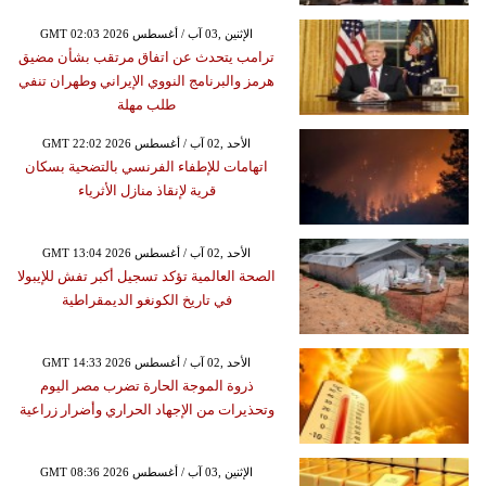
GMT 02:03 2026 الإثنين ,03 آب / أغسطس
ترامب يتحدث عن اتفاق مرتقب بشأن مضيق
هرمز والبرنامج النووي الإيراني وطهران تنفي
طلب مهلة
GMT 22:02 2026 الأحد ,02 آب / أغسطس
اتهامات للإطفاء الفرنسي بالتضحية بسكان
قرية لإنقاذ منازل الأثرياء
GMT 13:04 2026 الأحد ,02 آب / أغسطس
الصحة العالمية تؤكد تسجيل أكبر تفش للإيبولا
في تاريخ الكونغو الديمقراطية
GMT 14:33 2026 الأحد ,02 آب / أغسطس
ذروة الموجة الحارة تضرب مصر اليوم
وتحذيرات من الإجهاد الحراري وأضرار زراعية
GMT 08:36 2026 الإثنين ,03 آب / أغسطس