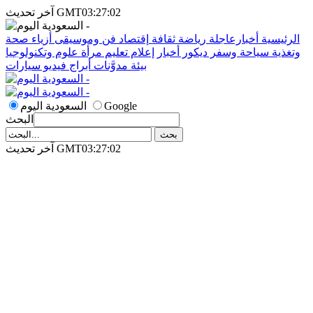
آخر تحديث GMT03:27:02
الرئيسية
أخبارعاجلة
رياضة
ثقافة
إقتصاد
فن وموسيقى
أزياء
صحة
وتغذية
سياحة وسفر
ديكور
أخبار
إعلام
تعليم
مرأة
علوم وتكنولوجيا
بيئة
مدوَّنات
أبراج
فيديو
سيارات
Google
السعودية اليوم
البحث
آخر تحديث GMT03:27:02