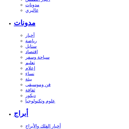
مدونات
غاليري
مدونات
أخبار
رياضة
ستايل
اقتصاد
سياحة وسفر
تعليم
إعلام
نساء
بيئة
فن وموسيقى
ثقافة
ديكور
علوم وتكنولوجيا
أبراج
أخبار الفلك والأبراج