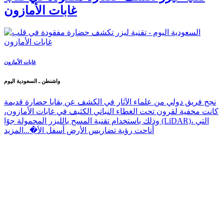
غابات الأمازون
غابات الأمازون
واشنطن ـ السعودية اليوم
نجح فريق دولي من علماء الآثار في الكشف عن بقايا حضارة قديمة
كانت مخفية لقرون تحت الغطاء النباتي الكثيف في غابات الأمازون،
وذلك باستخدام تقنية المسح بالليزر المحمولة جوًا (LiDAR)، التي
أتاحت رؤية تضاريس الأرض أسفل الأ�...
المزيد