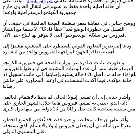
جنابي اليوم من خطورة الاستهانة بتفشي
فيروس إيبولا
، مؤكدًا على
أن حالة إصابة واحدة فقط قد تسهم في انتقال العدوى خارج
جمهورية الكونجو الديمقراطية وأوغندا.
ووضح جنابي، في مقابلة بمقر منظمة الصحة العالمية في جنيف، أن
التقليل من خطورة الوضع يُعد "خطأً فادحًا"، لا سيما مع انتشار
فيروس من سلالة "بونديبوجيو" التي لا يتوفر لها لقاح حتى الآن.
ودعا إلى تعزيز التعاون الدولي للسيطرة على التفشي، مشيرًا إلى
أهمية تضافر الجهود لمواجهة الفيروس والحد من انتشاره.
وأظهرت بيانات صادرة عن وزارة الصحة في جمهورية الكونجو
الديمقراطية أمس أن عدد الوفيات المشتبه في ارتباطها بالفيروس
بلغ 160 حالة من أصل 670 حالة يشتبه بإصابتها، إلى جانب تسجيل 61
حالة مؤكدة، فيما أكدت السلطات في أوغندا المجاورة على حالتي
إصابة.
وأشار جنابي إلى أن تفشي إيبولا الحالي لم يحظ بالاهتمام العالمي
ذاته الذي حظي به تفشي فيروس هانتا خلال الشهر الجاري على
متن سفينة سياحية كانت تقل ركابًا من 23 دولة، من بينها دول كبرى.
وأكد على أن حالة مخالطة واحدة فقط قد تُعرّض الجميع للخطر،
معربًا عن أمله في أن يحظى فيروس إيبولا بالاهتمام الذي يستحقه
على المستوى الدولي.