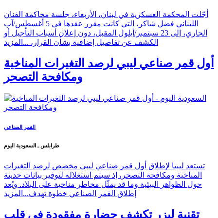
أجّلت المحكمة العسكرية في لبنان، الأربعاء، جلسة محاكمة الفنان
اللبناني فضل شاكر، التي كانت مقرر عقدها في 5 أغسطس/آب
الجاري، إلى 23 سبتمبر/أيلول المقبل، دون إعلان أسباب التأجيل أو
الكشف عن تفاصيل إضافية بشأن القرار، ...
المزيد
أول قمر صناعي ليبي لرصد التغيرات المناخية
ومكافحة التصحر
القمر الصناعي
طرابلس ـ السعودية اليوم
تستعد ليبيا لإطلاق أول قمر صناعي ليبي مخصص لرصد التغيرات
المناخية ومكافحة التصحر، إذ سيتم استغلاله لتوفير بيانات حديثة
حول الظواهر البيئية وما قد يمثّل مخاطر مناخية على البلاد. ويُعد
إطلاق القمر الصناعي خطوة تهدف...
المزيد
تقنية ليزر تكشف حضارة مفقودة في قلب