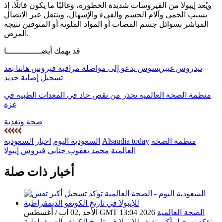
ويُعد إيبولا من الفيروسات شديدة الخطورة، وغالبًا ما يكون قاتلًا، إذ
يسبب الحمى وآلام الجسم والقيء والإسهال، وينتقل عبر الاتصال
المباشر بسوائل جسم المصاب أو المواد الملوثة أو المتوفين نتيجة
المرض.
قد يهمك أيضــــــــــــــا
تيدروس غيبريسوس يدعو إلى مواصلة مراقبة فيروس هانتا بعد
تسجيل إصابة جديد
منظمة الصحة العالمية تحذر من نقص حاد في المعدات الطبية في
غزة
صحة وتغذية
منظمة الصحة
Alsaudia today
السعودية اليوم
اخبار السعودية
العالمية
محمد يعقوب جنابي
فيروس إيبولا
أخبار ذات صلة
الصحة العالمية
الأحد ,02 آب / أغسطس GMT 13:04 2026
تؤكد تسجيل أكبر تفش للإيبولا في تاريخ الكونغو الديمقراطية