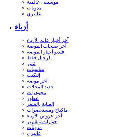
موسيقى عالمية
مدونات
غاليري
أزياء
آخر أخبار عالم الأزياء
آخر صيحات الموضة
فيديو أخبار الموضة
للرجال فقط
مُثير
مناسبات
إتيكيت
آخر موضة
جديد المحلات
مجوهرات
عطور
العناية بالشعر
ماكياج ومستحضرات
أخر عروض الأزياء
حوارات وتقارير
مدونات
غاليري