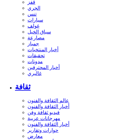
قفز
الجري
تنس
سيارات
غولف
سباق الخيل
مصارعة
جمباز
أخبار المنتخبات
تحقيقات
مدونات
أخبار المحترفين
غاليري
ثقافة
عالم الثقافة والفنون
أخبار الثقافة والفنون
فيديو ثقافة وفن
مهرجانات عربية
أخبار الثقافة والفنون
حوارات وتقارير
معارض