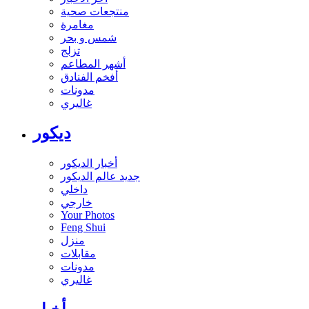
منتجعات صحية
مغامرة
شمس و بحر
تزلج
أشهر المطاعم
أفخم الفنادق
مدونات
غاليري
ديكور
أخبار الديكور
جديد عالم الديكور
داخلي
خارجي
Your Photos
Feng Shui
منزل
مقابلات
مدونات
غاليري