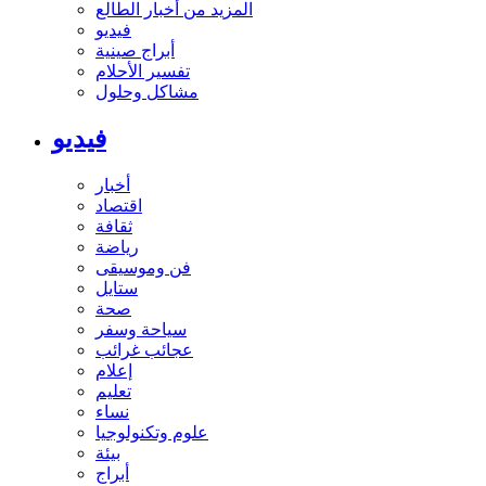
المزيد من أخبار الطالع
فيديو
أبراج صينية
تفسير الأحلام
مشاكل وحلول
فيديو
أخبار
اقتصاد
ثقافة
رياضة
فن وموسيقى
ستايل
صحة
سياحة وسفر
عجائب غرائب
إعلام
تعليم
نساء
علوم وتكنولوجيا
بيئة
أبراج