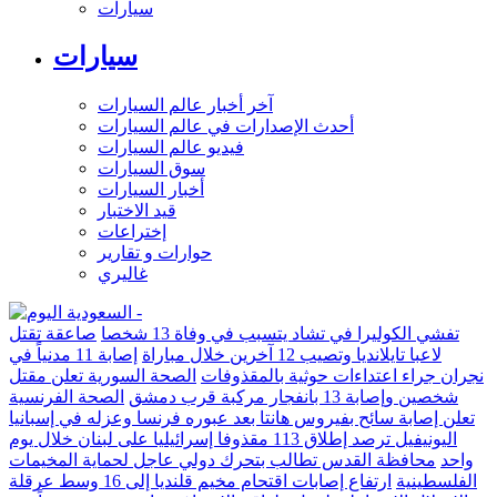
سيارات
سيارات
آخر أخبار عالم السيارات
أحدث الإصدارات في عالم السيارات
فيديو عالم السيارات
سوق السيارات
أخبار السيارات
قيد الاختبار
إختراعات
حوارات و تقارير
غاليري
تفشي الكوليرا في تشاد يتسبب في وفاة 13 شخصا
صاعقة تقتل
لاعبا تايلانديا وتصيب 12 آخرين خلال مباراة
إصابة 11 مدنياً في
نجران جراء اعتداءات حوثية بالمقذوفات
الصحة السورية تعلن مقتل
شخصين وإصابة 13 بانفجار مركبة قرب دمشق
الصحة الفرنسية
تعلن إصابة سائح بفيروس هانتا بعد عبوره فرنسا وعزله في إسبانيا
اليونيفيل ترصد إطلاق 113 مقذوفا إسرائيليا على لبنان خلال يوم
واحد
محافظة القدس تطالب بتحرك دولي عاجل لحماية المخيمات
الفلسطينية
ارتفاع إصابات اقتحام مخيم قلنديا إلى 16 وسط عرقلة