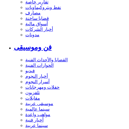
تقارير خاصة
نفط وبتروكيماويات
مصارف
قضايا ساخنة
أسواق مالية
أخبار الشركات
مدونات
فن وموسيقى
القضايا والأحداث الفنية
الحوارات الفنية
فيديو
أخبار النجوم
أسرار النجوم
حفلات ومهرجانات
تلفزيون
مقابلات
موسيقى عربية
سينما عالمية
مواهب واعدة
أخبار فنية
سينما عربية