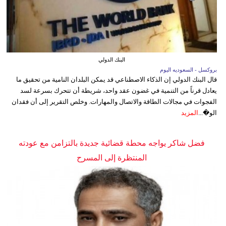
البنك الدولي
بروكسل - السعوديه اليوم
قال البنك الدولي إن الذكاء الاصطناعي قد يمكن البلدان النامية من تحقيق ما
يعادل قرناً من التنمية في غضون عقد واحد، شريطة أن تتحرك بسرعة لسد
الفجوات في مجالات الطاقة والاتصال والمهارات. وخلص التقرير إلى أن فقدان
الو�...
المزيد
فضل شاكر يواجه محطة قضائية جديدة بالتزامن مع عودته
المنتظرة إلى المسرح