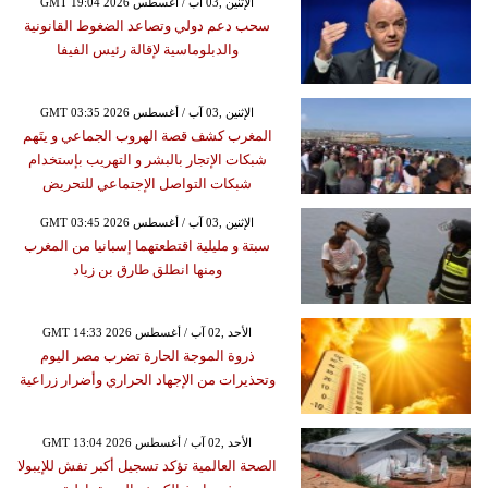
GMT 19:04 2026 الإثنين ,03 آب / أغسطس
سحب دعم دولي وتصاعد الضغوط القانونية
والدبلوماسية لإقالة رئيس الفيفا
GMT 03:35 2026 الإثنين ,03 آب / أغسطس
المغرب كشف قصة الهروب الجماعي و يتَهم
شبكات الإتجار بالبشر و التهريب بإستخدام
شبكات التواصل الإجتماعي للتحريض
GMT 03:45 2026 الإثنين ,03 آب / أغسطس
سبتة و مليلية اقتطعتهما إسبانيا من المغرب
ومنها انطلق طارق بن زياد
GMT 14:33 2026 الأحد ,02 آب / أغسطس
ذروة الموجة الحارة تضرب مصر اليوم
وتحذيرات من الإجهاد الحراري وأضرار زراعية
GMT 13:04 2026 الأحد ,02 آب / أغسطس
الصحة العالمية تؤكد تسجيل أكبر تفش للإيبولا