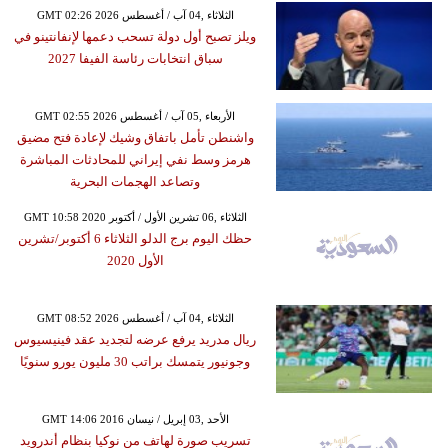
GMT 02:26 2026 الثلاثاء ,04 آب / أغسطس
ويلز تصبح أول دولة تسحب دعمها لإنفانتينو في
سباق انتخابات رئاسة الفيفا 2027
GMT 02:55 2026 الأربعاء ,05 آب / أغسطس
واشنطن تأمل باتفاق وشيك لإعادة فتح مضيق
هرمز وسط نفي إيراني للمحادثات المباشرة
وتصاعد الهجمات البحرية
GMT 10:58 2020 الثلاثاء ,06 تشرين الأول / أكتوبر
حظك اليوم برج الدلو الثلاثاء 6 أكتوبر/تشرين
الأول 2020
GMT 08:52 2026 الثلاثاء ,04 آب / أغسطس
ريال مدريد يرفع عرضه لتجديد عقد فينيسيوس
وجونيور يتمسك براتب 30 مليون يورو سنويًا
GMT 14:06 2016 الأحد ,03 إبريل / نيسان
تسريب صورة لهاتف من نوكيا بنظام أندرويد