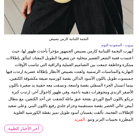
النجمة اللبنانية كارمن بصيبص
بيروت - السعودية اليوم
أبهرت النجمة اللبنانية كارمن بصيبص الجمهور مؤخراً بأحدث ظهور لها، حيث
اعتمدت قصة الشعر القصير متخلية عن شعرها الطويل المعتاد، لتتألق بإطلالات
مبتكرة وخاطفة جمعت بين التصاميم العملية والراقية التي تناسب الأوقات
النهارية والمناسبات الرسمية. ولفتت بصيبص الأنظار بإطلالة عصرية ارتدت فيها
جمبسوت طويل باللون الأسود الداكن بقصة كورسيه ضيقة مكشوفة الكتفين،
بينما انسدل الجزء السفلي بقصة واسعة، ونسقت معه حقيبة يد صغيرة باللون
الأصفر الزبدي ومجوهرات ذهبية ناعمة. وفي ظهور كاجوال آخر، ارتدت كنزة
تريكو باللون البيج الوردي بفتحة عنق مائلة كشفت عن أحد الكتفين، مع بنطال
أبيض عالي الخصر بقصة مستقيمة وحزام جلدي رفيع باللون البني. وعلى صعيد
الإطلالات الفخمة، تألقت بفستان أسود طويل تميز بقصّة الكورسيه العلوية
المطرزة بحبيبات الترتر وتنو...
المزيد
آخر الأخبار الطبية