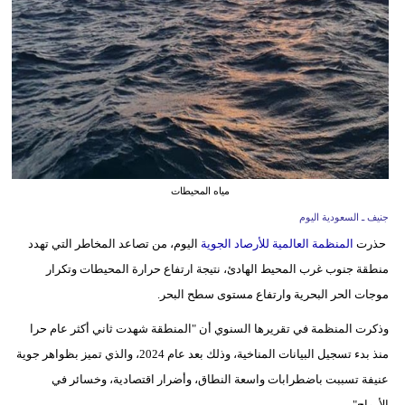
وسفر
ديكور
أخبار
إعلام
تعليم
مياه المحيطات
مرأة
جنيف ـ السعودية اليوم
حذرت
المنظمة العالمية للأرصاد الجوية
اليوم، من تصاعد المخاطر التي تهدد
علوم
منطقة جنوب غرب المحيط الهادئ، نتيجة ارتفاع حرارة المحيطات وتكرار
وتكنولوجيا
موجات الحر البحرية وارتفاع مستوى سطح البحر.
بيئة
وذكرت المنظمة في تقريرها السنوي أن "المنطقة شهدت ثاني أكثر عام حرا
مدوَّنات
منذ بدء تسجيل البيانات المناخية، وذلك بعد عام 2024، والذي تميز بظواهر جوية
عنيفة تسببت باضطرابات واسعة النطاق، وأضرار اقتصادية، وخسائر في
أبراج
الأرواح".