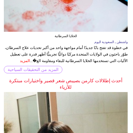
الخلايا السرطانية
واشنطن ـ السعودية اليوم
في خطوة قد تفتح بابًا جديدًا أمام مواجهة واحد من أكبر تحديات علاج السرطان،
طوّر باحثون في الولايات المتحدة مركبًا دوائيًّا تجريبيًّا أظهر قدرة على تعطيل
الآليات التي تستخدمها الخلايا السرطانية للبقاء ومقاومة الع�...
المزيد
المزيد من التحقيقات السياحية
أحدث إطلالات كارمن بصيبص شعر قصير واختيارات مبتكرة
للأزياء