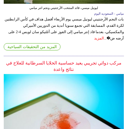
ليونيل ميسي، قائد المنتخب الأرجنتيني ونجم انتر ميامي
ميامي - السعوديه اليوم
بات النجم الأرجنتيني ليونيل ميسي يوم الأربعاء أفضل هداف في كأس الرابطتين
لكرة القدم، المسابقة التي تجمع سنويا أندية من الدوريين الأميركي
والمكسيكي، بعدما قاد إنتر ميامي إلى الفوز على أتلتيكو سان لويس 4-2 على
أرضه ض�...
المزيد
المزيد من التحقيقات السياحية
مركب دوائي تجريبي يعيد حساسية الخلايا السرطانية للعلاج في
نتائج واعدة