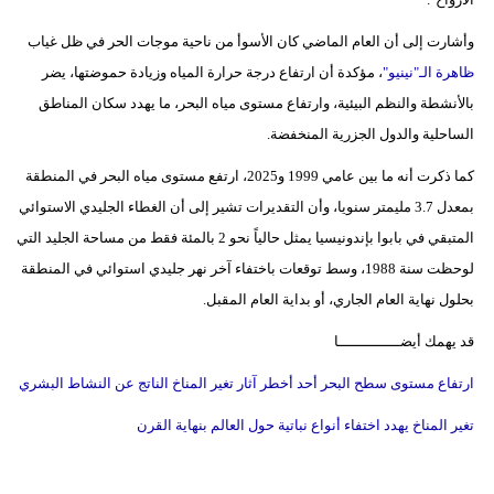
فيديو
وأشارت إلى أن العام الماضي كان الأسوأ من ناحية موجات الحر في ظل غياب
ظاهرة الـ"نينيو"
، مؤكدة أن ارتفاع درجة حرارة المياه وزيادة حموضتها، يضر
سيارات
بالأنشطة والنظم البيئية، وارتفاع مستوى مياه البحر، ما يهدد سكان المناطق
الساحلية والدول الجزرية المنخفضة.
كما ذكرت أنه ما بين عامي 1999 و2025، ارتفع مستوى مياه البحر في المنطقة
بمعدل 3.7 مليمتر سنويا، وأن التقديرات تشير إلى أن الغطاء الجليدي الاستوائي
المتبقي في بابوا بإندونيسيا يمثل حالياً نحو 2 بالمئة فقط من مساحة الجليد التي
لوحظت سنة 1988، وسط توقعات باختفاء آخر نهر جليدي استوائي في المنطقة
بحلول نهاية العام الجاري، أو بداية العام المقبل.
قد يهمك أيضــــــــــــــا
ارتفاع مستوى سطح البحر أحد أخطر آثار تغير المناخ الناتج عن النشاط البشري
تغير المناخ يهدد اختفاء أنواع نباتية حول العالم بنهاية القرن