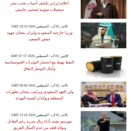
إعلام إيراني يكشف أسباب تجنب نشر
تسجيلات صوتية لمجتبى خامنئي
GMT 20:19 2026 الأحد ,02 آب / أغسطس
وزيرا خارجية السعودية وإيران يبحثان جهود
خفض التصعيد
GMT 07:57 2026 الإثنين ,03 آب / أغسطس
النفط يهبط مع انحسار التوترات الجيوسياسية
وآمال التوصل لاتفاق
GMT 09:40 2026 الأحد ,02 آب / أغسطس
ولي العهد السعودي وترامب يبحثان تطورات
المنطقة ويؤكدان أهمية التهدئة
GMT 15:16 2026 الأحد ,02 آب / أغسطس
مورينيو يشيد بأداء ريال مدريد رغم التعادل
ويؤكد قلقه من عدم اكتمال الفريق