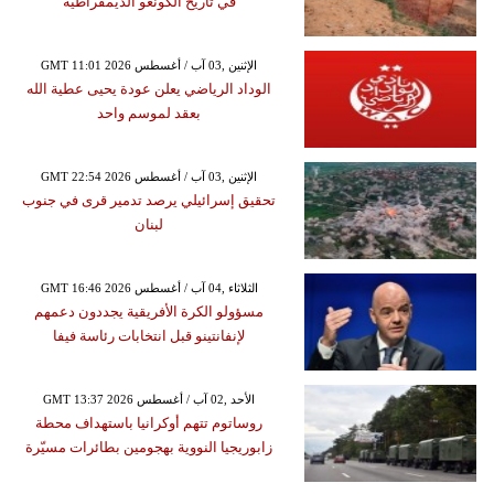
في تاريخ الكونغو الديمقراطية
GMT 11:01 2026 الإثنين ,03 آب / أغسطس
الوداد الرياضي يعلن عودة يحيى عطية الله
بعقد لموسم واحد
GMT 22:54 2026 الإثنين ,03 آب / أغسطس
تحقيق إسرائيلي يرصد تدمير قرى في جنوب
لبنان
GMT 16:46 2026 الثلاثاء ,04 آب / أغسطس
مسؤولو الكرة الأفريقية يجددون دعمهم
لإنفانتينو قبل انتخابات رئاسة فيفا
GMT 13:37 2026 الأحد ,02 آب / أغسطس
روساتوم تتهم أوكرانيا باستهداف محطة
زابوريجيا النووية بهجومين بطائرات مسيّرة