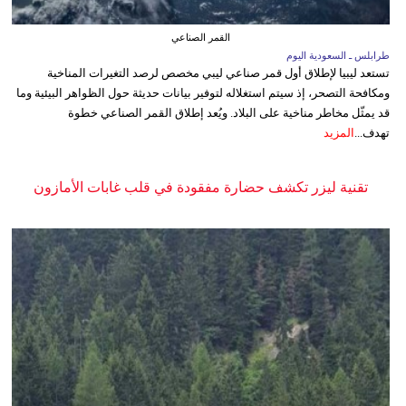
القمر الصناعي
طرابلس ـ السعودية اليوم
تستعد ليبيا لإطلاق أول قمر صناعي ليبي مخصص لرصد التغيرات المناخية
ومكافحة التصحر، إذ سيتم استغلاله لتوفير بيانات حديثة حول الظواهر البيئية وما
قد يمثّل مخاطر مناخية على البلاد. ويُعد إطلاق القمر الصناعي خطوة
تهدف...
المزيد
تقنية ليزر تكشف حضارة مفقودة في قلب غابات الأمازون