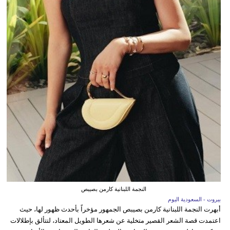
النجمة اللبنانية كارمن بصيبص
بيروت - السعودية اليوم
أبهرت النجمة اللبنانية كارمن بصيبص الجمهور مؤخراً بأحدث ظهور لها، حيث
اعتمدت قصة الشعر القصير متخلية عن شعرها الطويل المعتاد، لتتألق بإطلالات