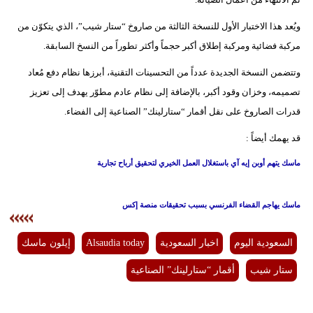
فيديو
ويُعد هذا الاختبار الأول للنسخة الثالثة من صاروخ “ستار شيب”، الذي يتكوّن من
مركبة فضائية ومركبة إطلاق أكبر حجماً وأكثر تطوراً من النسخ السابقة.
سيارات
وتتضمن النسخة الجديدة عدداً من التحسينات التقنية، أبرزها نظام دفع مُعاد
تصميمه، وخزان وقود أكبر، بالإضافة إلى نظام عادم مطوّر يهدف إلى تعزيز
قدرات الصاروخ على نقل أقمار “ستارلينك” الصناعية إلى الفضاء.
قد يهمك أيضاً :
ماسك يتهم أوبن إيه آي باستغلال العمل الخيري لتحقيق أرباح تجارية
ماسك يهاجم القضاء الفرنسي بسبب تحقيقات منصة إكس
السعودية اليوم
اخبار السعودية
Alsaudia today
إيلون ماسك
ستار شيب
أقمار “ستارلينك” الصناعية