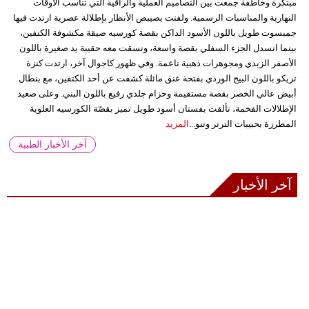
مبتكرة وخاطفة جمعت بين التصاميم العملية والراقية التي تناسب الأوقات
النهارية والمناسبات الرسمية. ولفتت بصيبص الأنظار بإطلالة عصرية ارتدت فيها
جمبسوت طويل باللون الأسود الداكن بقصة كورسيه ضيقة مكشوفة الكتفين،
بينما انسدل الجزء السفلي بقصة واسعة، ونسقت معه حقيبة يد صغيرة باللون
الأصفر الزبدي ومجوهرات ذهبية ناعمة. وفي ظهور كاجوال آخر، ارتدت كنزة
تريكو باللون البيج الوردي بفتحة عنق مائلة كشفت عن أحد الكتفين، مع بنطال
أبيض عالي الخصر بقصة مستقيمة وحزام جلدي رفيع باللون البني. وعلى صعيد
الإطلالات الفخمة، تألقت بفستان أسود طويل تميز بقصّة الكورسيه العلوية
المطرزة بحبيبات الترتر وتنو...
المزيد
آخر الأخبار الطبية
آخر الأخبار