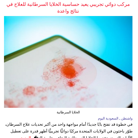
مركب دوائي تجريبي يعيد حساسية الخلايا السرطانية للعلاج في
نتائج واعدة
الخلايا السرطانية
واشنطن ـ السعودية اليوم
في خطوة قد تفتح بابًا جديدًا أمام مواجهة واحد من أكبر تحديات علاج السرطان،
طوّر باحثون في الولايات المتحدة مركبًا دوائيًّا تجريبيًّا أظهر قدرة على تعطيل
الآليات التي تستخدمها الخلايا السرطانية للبقاء ومقاومة الع�...
المزيد