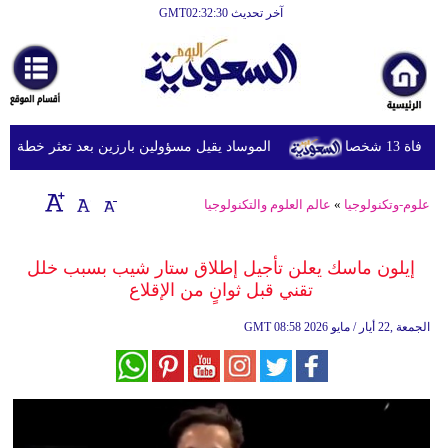
آخر تحديث GMT02:32:30
الرئيسية
أخبارعاجلة
رياضة
 شخصا
الموساد يقيل مسؤولين بارزين بعد تعثر خطة مزعومة
ثقافة
إقتصاد
علوم-وتكنولوجيا
»
عالم العلوم والتكنولوجيا
فن
إيلون ماسك يعلن تأجيل إطلاق ستار شيب بسبب خلل
وموسيقى
تقني قبل ثوانٍ من الإقلاع
أزياء
08:58 2026 الجمعة ,22 أيار / مايو
GMT
صحة
وتغذية
سياحة