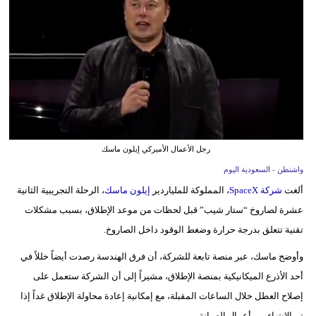
وسفر
ديكور
أخبار
إعلام
تعليم
رجل الأعمال الأميركي إيلون ماسك
مرأة
واشنطن - السعودية اليوم
ألغت
شركة SpaceX
، المملوكة للملياردير
إيلون ماسك
، الرحلة التجريبية الثانية
علوم
عشرة لصاروخ “ستار شيب” قبل لحظات من موعد الإطلاق، بسبب مشكلات
وتكنولوجيا
تقنية تتعلق بدرجة حرارة وضغط الوقود داخل الصاروخ.
بيئة
وأوضح ماسك، عبر منصة تابعة للشركة، أن فرق الهندسة رصدت أيضاً خللاً في
مدوَّنات
أحد الأذرع الميكانيكية بمنصة الإطلاق، مشيراً إلى أن الشركة ستعمل على
إصلاح العطل خلال الساعات المقبلة، مع إمكانية إعادة محاولة الإطلاق غداً إذا
أبراج
تم الانتهاء من أعمال الصيانة.