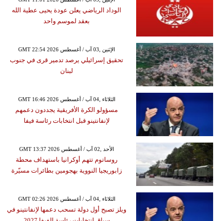
الوداد الرياضي يعلن عودة يحيى عطية الله
بعقد لموسم واحد
GMT 22:54 2026 الإثنين ,03 آب / أغسطس
تحقيق إسرائيلي يرصد تدمير قرى في جنوب
لبنان
GMT 16:46 2026 الثلاثاء ,04 آب / أغسطس
مسؤولو الكرة الأفريقية يجددون دعمهم
لإنفانتينو قبل انتخابات رئاسة فيفا
GMT 13:37 2026 الأحد ,02 آب / أغسطس
روساتوم تتهم أوكرانيا باستهداف محطة
زابوريجيا النووية بهجومين بطائرات مسيّرة
GMT 02:26 2026 الثلاثاء ,04 آب / أغسطس
ويلز تصبح أول دولة تسحب دعمها لإنفانتينو في
سباق انتخابات رئاسة الفيفا 2027