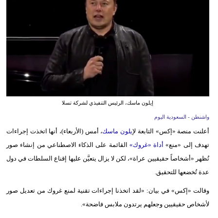
وسفر
ديكور
أخبار
إعلام
تعليم
إيلون ماسك، الرئيس التنفيذي لشركة تسلا
مرأة
واشنطن - السعودية اليوم
أعلنت منصة «إكس» التابعة ل
إيلون ماسك
، أمس (الأربعاء)، أنها اتخذت إجراءات
علوم
تهدف إلى «منع»
أداة «غروك»
القائمة على الذكاء الاصطناعي من إنشاء صور
وتكنولوجيا
تُظهر «أشخاصاً حقيقيين عراة»، لكن لا يزال يتعيَّن عليها إقناع السلطات في دول
بيئة
عدة تُخضعها للتحقيق.
مدوَّنات
وقالت «إكس» في بيان: «لقد اتخذنا إجراءات تقنية لمنع غروك من تعديل صور
لأشخاص حقيقيين وجعلهم يرتدون ملابس فاضحة».
أبراج