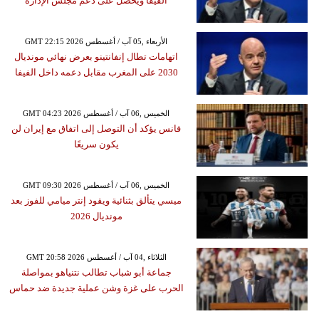
الفيفا ويحصل على دعم مجلس الإدارة
GMT 22:15 2026 الأربعاء ,05 آب / أغسطس
اتهامات تطال إنفانتينو بعرض نهائي مونديال
2030 على المغرب مقابل دعمه داخل الفيفا
GMT 04:23 2026 الخميس ,06 آب / أغسطس
فانس يؤكد أن التوصل إلى اتفاق مع إيران لن
يكون سريعًا
GMT 09:30 2026 الخميس ,06 آب / أغسطس
ميسي يتألق بثنائية ويقود إنتر ميامي للفوز بعد
مونديال 2026
GMT 20:58 2026 الثلاثاء ,04 آب / أغسطس
جماعة أبو شباب تطالب نتنياهو بمواصلة
الحرب على غزة وشن عملية جديدة ضد حماس