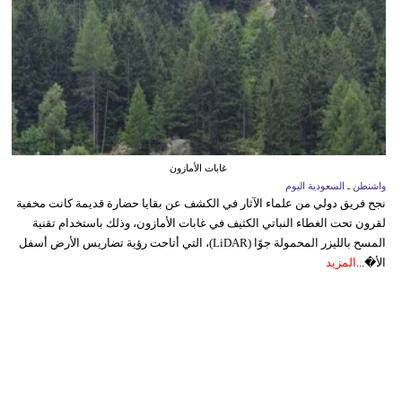
غابات الأمازون
واشنطن ـ السعودية اليوم
نجح فريق دولي من علماء الآثار في الكشف عن بقايا حضارة قديمة كانت مخفية
لقرون تحت الغطاء النباتي الكثيف في غابات الأمازون، وذلك باستخدام تقنية
المسح بالليزر المحمولة جوًا (LiDAR)، التي أتاحت رؤية تضاريس الأرض أسفل
الأ�...
المزيد