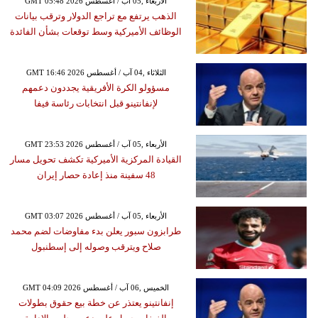
GMT 05:48 2026 الأربعاء ,05 آب / أغسطس
الذهب يرتفع مع تراجع الدولار وترقب بيانات
الوظائف الأميركية وسط توقعات بشأن الفائدة
GMT 16:46 2026 الثلاثاء ,04 آب / أغسطس
مسؤولو الكرة الأفريقية يجددون دعمهم
لإنفانتينو قبل انتخابات رئاسة فيفا
GMT 23:53 2026 الأربعاء ,05 آب / أغسطس
القيادة المركزية الأميركية تكشف تحويل مسار
48 سفينة منذ إعادة حصار إيران
GMT 03:07 2026 الأربعاء ,05 آب / أغسطس
طرابزون سبور يعلن بدء مفاوضات لضم محمد
صلاح ويترقب وصوله إلى إسطنبول
GMT 04:09 2026 الخميس ,06 آب / أغسطس
إنفانتينو يعتذر عن خطة بيع حقوق بطولات