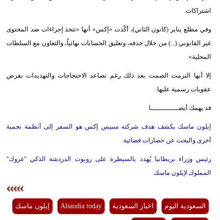
اشتراكات.
وفي مطلع يناير (كانون الثاني)، أكّدت «إكس» أنها «تتخذ إجراءات ضد المحتوى
غير القانوني (...) من خلال حذفه، وتعليق الحسابات نهائياً، والتعاون مع السلطات
المحلية».
إلا أنها التزمت الصمت بعد ذلك رغم تصاعد الاحتجاجات والتهديدات بفرض
عقوبات رسمية عليها.
قد يهمك أيضــــــــــــــا
إيلون ماسك يكشف هدف شركته سبيس إكس هو السفر إلى أنظمة نجمية
أخرى والبحث عن حضارات فضائية
رئيس وزراء بريطانيا يُهدد بالسيطرة على روبوت الدردشة الذكي "غروك"
المملوك لإيلون ماسك
السعودية اليوم
اخبار السعودية
Alsaudia today
إيلون ماسك