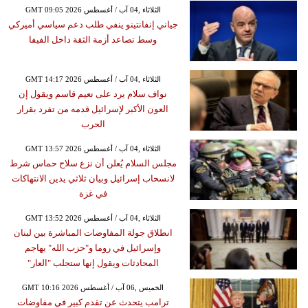
GMT 09:05 2026 الثلاثاء ,04 آب / أغسطس
جياني إنفانتينو ينفي طلب دعم سياسي أميركي
وسط تصاعد أزمة الثقة داخل الفيفا
GMT 14:17 2026 الثلاثاء ,04 آب / أغسطس
نواف سلام يرد على نعيم قاسم ويقول إن
العون الأكبر لإسرائيل قدمه من تفرد بقرار
الحرب
GMT 13:57 2026 الثلاثاء ,04 آب / أغسطس
مجلس السلام يُعلن أن نزع سلاح حماس شرط
لانسحاب إسرائيل وبيان ثلاثي يدين الانتهاكات
في غزة
GMT 13:52 2026 الثلاثاء ,04 آب / أغسطس
انطلاق جولة المفاوضات المباشرة بين لبنان
وإسرائيل في روما و"حزب الله" يهاجم
المحادثات ويقول إنها ستجلب "العار"
GMT 10:16 2026 الخميس ,06 آب / أغسطس
ترامب يتحدث عن تقدم كبير في مفاوضات