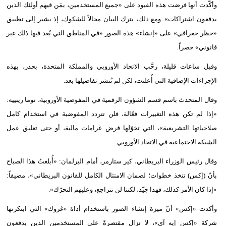
وأكّدت أنها فرضت هذه القيود على «جميع المستخدمين، بمَن فيهم أولئك الذين
فيديو
يدفعون اشتراكات». ومع ذلك، يترك البيان مجالاً للشكوك، إذ يشير إلى تطبيق
«حظر جغرافي» على «إنشاء» هذه الصور «في المناطق التي يُعد فيها ذلك غير
سيارات
قانوني» حصراً.
وقبل ساعات قليلة، رحَّب الاتحاد الأوروبي والمملكة المتحدة، بحذر، بهذه
الإجراءات الإضافية التي أُعلنت، لكن لم تُنشر تفاصيلها بعد.
وقال المتحدث باسم قسم الشؤون الرقمية في المفوضية الأوروبية، توما رينييه:
«إذا لم تكن هذه التغييرات فعّالة، فلن تتردد المفوضية في استخدام كامل
صلاحياتها التشريعية»، التي تخوّلها فرض غرامات مالية، أو حتى تعليق عمل
الشبكة الاجتماعية في الاتحاد الأوروبي.
وقال رئيس الوزراء البريطاني، كير ستارمر، أمام البرلمان: «أُبلغتُ هذا الصباح
بأنّ (إكس) تتخذ خطوات؛ لضمان الامتثال الكامل للقانون البريطاني»، مضيفاً:
«إذا كان الأمر كذلك، فهذا جيّد، لكننا لن نتراجع، وعليهم التحرّك».
وأكدت «إكس» أنّ ميزة إنشاء الصور باستخدام أداة «غروك» التي ابتكرتها
شركة «إكس إيه آي»، لا تزال مقتصرةً على المستخدمين الذين يدفعون