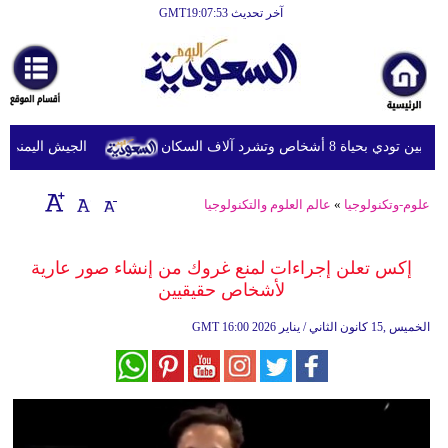
آخر تحديث GMT19:07:53
الرئيسية
أخبارعاجلة
رياضة
أشخاص وتشرد آلاف السكان
الجيش اليمني يعلن مقتل 7 وإصابة 30 في هجوم الحوثيي
ثقافة
إقتصاد
علوم-وتكنولوجيا
»
عالم العلوم والتكنولوجيا
فن
إكس تعلن إجراءات لمنع غروك من إنشاء صور عارية
وموسيقى
لأشخاص حقيقيين
أزياء
16:00 2026 الخميس ,15 كانون الثاني / يناير
GMT
صحة
وتغذية
سياحة