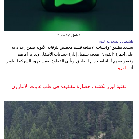
تطبيق "واتساب"
واشنطن ـ السعودية اليوم
يستعد تطبيق "واتساب" لإضافة قسم مخصص للرقابة الأبوية ضمن إعداداته
على أجهزة "آيفون"، بهدف تسهيل إدارة حسابات الأطفال وتعزيز أمانهم
وخصوصيتهم أثناء استخدام التطبيق. وتأتي الخطوة ضمن جهود الشركة لتطوير
أد...
المزيد
تقنية ليزر تكشف حضارة مفقودة في قلب غابات الأمازون