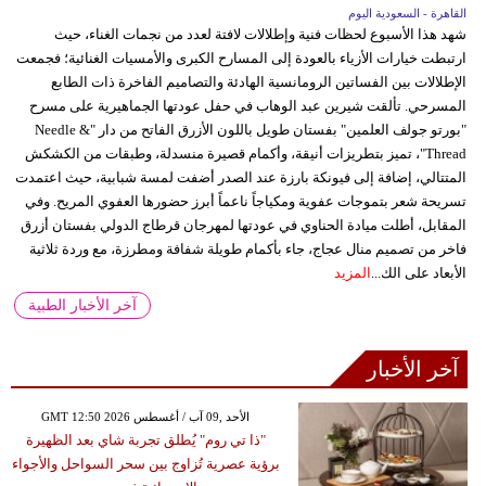
القاهرة - السعودية اليوم
شهد هذا الأسبوع لحظات فنية وإطلالات لافتة لعدد من نجمات الغناء، حيث
ارتبطت خيارات الأزياء بالعودة إلى المسارح الكبرى والأمسيات الغنائية؛ فجمعت
الإطلالات بين الفساتين الرومانسية الهادئة والتصاميم الفاخرة ذات الطابع
المسرحي. تألقت شيرين عبد الوهاب في حفل عودتها الجماهيرية على مسرح
"بورتو جولف العلمين" بفستان طويل باللون الأزرق الفاتح من دار "Needle &
Thread"، تميز بتطريزات أنيقة، وأكمام قصيرة منسدلة، وطبقات من الكشكش
المتتالي، إضافة إلى فيونكة بارزة عند الصدر أضفت لمسة شبابية، حيث اعتمدت
تسريحة شعر بتموجات عفوية ومكياجاً ناعماً أبرز حضورها العفوي المريح. وفي
المقابل، أطلت ميادة الحناوي في عودتها لمهرجان قرطاج الدولي بفستان أزرق
فاخر من تصميم منال عجاج، جاء بأكمام طويلة شفافة ومطرزة، مع وردة ثلاثية
الأبعاد على الك...
المزيد
آخر الأخبار الطبية
آخر الأخبار
GMT 12:50 2026 الأحد ,09 آب / أغسطس
"ذا تي روم" يُطلق تجربة شاي بعد الظهيرة
برؤية عصرية تُزاوج بين سحر السواحل والأجواء