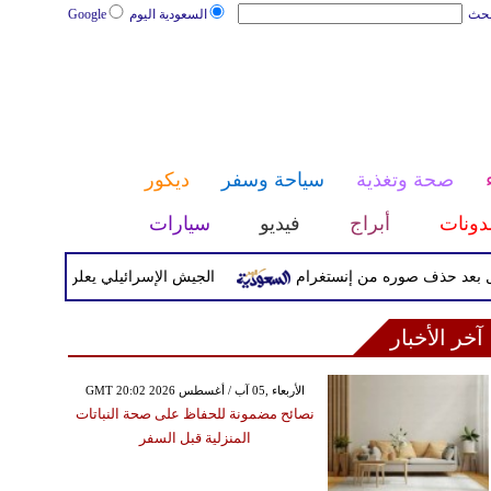
بحث
السعودية اليوم
Google
صحة وتغذية
سياحة وسفر
ديكور
دونات
أبراج
فيديو
سيارات
ذف صوره من إنستغرام
الجيش الإسرائيلي يعلن بدء موجة هجمات ت
آخر الأخبار
GMT 20:02 2026 الأربعاء ,05 آب / أغسطس
نصائح مضمونة للحفاظ على صحة النباتات
المنزلية قبل السفر