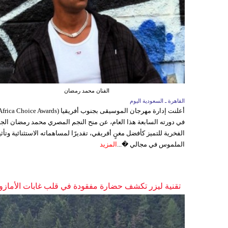
الفنان محمد رمضان
القاهرة ـ السعودية اليوم
في دورته السابعة هذا العام، عن منح النجم المصري محمد رمضان الجا
الفخرية للتميز كأفضل مغنٍ أفريقي، تقديرًا لمساهماته الاستثنائية وتأثي
الملموس في مجالي �...
المزيد
تقنية ليزر تكشف حضارة مفقودة في قلب غابات الأمازو