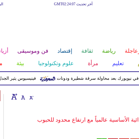
آخر تحديث GMT02:24:07
ال
عاجلة
رياضة
ثقافة
إقتصاد
فن وموسيقى
أزياء
تعليم
مرأة
علوم وتكنولوجيا
بيئة
م
يورك بعد محاولة سرقة شطيرة ودونات
فينيسيوس يثير الجدل بعد ح
ائية الأساسية عالمياً مع ارتفاع محدود للحبوب