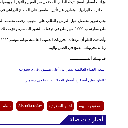
وزادت أسعار القمح نتيجةً للطلب المحتمل من الصين والتوتر الجيوسيا
الصادرات البرازيلية وتقارير عن تأثير الطقس على القطاع الزراعي في أم
طن مقارنة مع 2.990 مليار طن في توقعات الشهر الماضي، وعزت ذلك في المقام الأول إلى زيادة تقديرات إنتاج القمح.
زيادة مخزونات القمح في الصين والهند.
قد يهمك أيضــــــــــــــا
أسعار الغذاء العالمية تقفز إلى أعلى مستوى في 5 سنوات
"الفاو" تعلن أستقرار أسعار الغذاء العالمية في سبتمبر
السعودية اليوم
اخبار السعودية
Alsaudia today
منظمة ا
أخبار ذات صلة