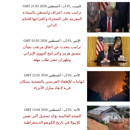
GMT 21:03 2026 السبت ,01 آب / أغسطس
ترامب يجدد اعتراف واشنطن بالسيادة
المغربية على الصحراء و إقتراحها للحكم
الذاتي
GMT 02:03 2026 الإثنين ,03 آب / أغسطس
ترامب يتحدث عن اتفاق مرتقب بشأن
مضيق هرمز والبرنامج النووي الإيراني
وطهران تنفي طلب مهلة
GMT 22:02 2026 الأحد ,02 آب / أغسطس
اتهامات للإطفاء الفرنسي بالتضحية بسكان
قرية لإنقاذ منازل الأثرياء
GMT 13:04 2026 الأحد ,02 آب / أغسطس
الصحة العالمية تؤكد تسجيل أكبر تفش
للإيبولا في تاريخ الكونغو الديمقراطية