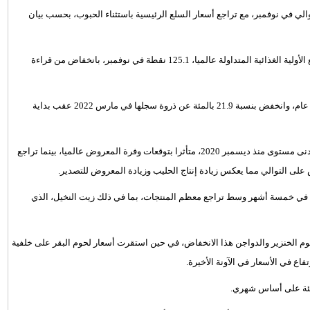
والي في نوفمبر، مع تراجع أسعار السلع الرئيسية باستثناء الحبوب، بحسب بيان
وسجل متوسط مؤشر الفاو لأسعار الغذاء، الذي يتتبع مجموعة من السلع الأولية الغذائية المتداولة عالميا، 125.1 نقطة في نوفمبر، بانخفاض من قراءة
وذكرت الفاو أن المتوسط في ​​نوفمبر تراجع 2.1 بالمئة عن مستواه قبل عام، وانخفض بنسبة 21.9 بالمئة عن ذروة سجلها في مارس 2022 عقب بداية
وهبط مؤشر أسعار السكر التابع للفاو 5.9 بالمئة عن أكتوبر، ليصل إلى أدنى مستوى منذ ديسمبر 2020، متأثرا بتوقعات وفرة المعروض عالميا، بينما تراجع
 له في خمسة أشهر وسط تراجع معظم المنتجات، بما في ذلك زيت النخيل، الذي
 اللحوم تراجعت 0.8 بالمئة، وتصدرت لحوم الخنزير والدواجن هذا الانخفاض، في حين استقرت أسعار لحوم البقر على خلفية
اع في الأسعار في الآونة الأخيرة.