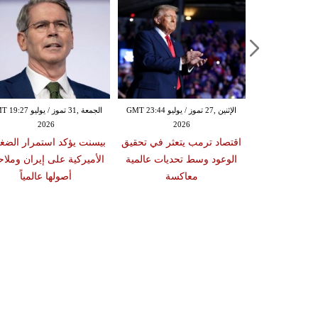
الإثنين ,27 تموز / يوليو GMT 23:44
الجمعة ,31 تموز / يوليو 7
2026
2026
كاسب أسبوعية
اقتصاد ترمب يتعثر في تحقيق
بيسنت يؤكد استمرار الضغ
 10 بالمئة مع ترقب
الوعود وسط تحديات عالمية
الأميركية على إيران وملاح
 بين أميركا
معاكسة
أصولها عالمياً
ران