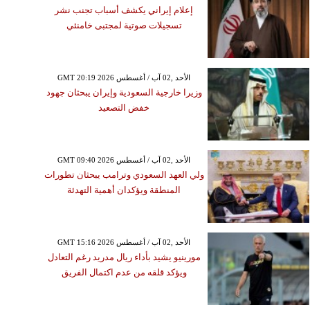
إعلام إيراني يكشف أسباب تجنب نشر
تسجيلات صوتية لمجتبى خامنئي
GMT 20:19 2026 الأحد ,02 آب / أغسطس
وزيرا خارجية السعودية وإيران يبحثان جهود
خفض التصعيد
GMT 09:40 2026 الأحد ,02 آب / أغسطس
ولي العهد السعودي وترامب يبحثان تطورات
المنطقة ويؤكدان أهمية التهدئة
GMT 15:16 2026 الأحد ,02 آب / أغسطس
مورينيو يشيد بأداء ريال مدريد رغم التعادل
ويؤكد قلقه من عدم اكتمال الفريق