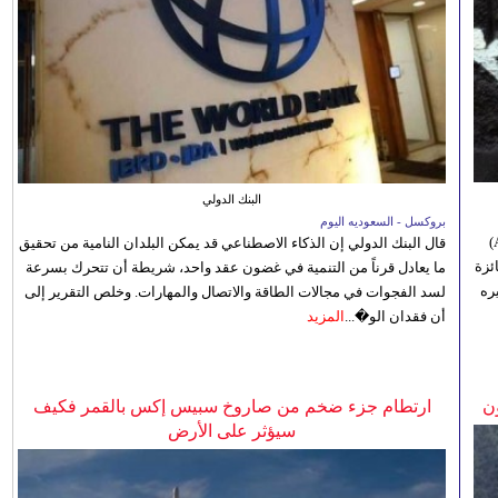
البنك الدولي
بروكسل - السعوديه اليوم
أعلنت إدارة مهرجان الموسيقى بجنوب أفريقيا (Africa Choice Awards)
قال البنك الدولي إن الذكاء الاصطناعي قد يمكن البلدان النامية من تحقيق
ئزة
ما يعادل قرناً من التنمية في غضون عقد واحد، شريطة أن تتحرك بسرعة
ره
لسد الفجوات في مجالات الطاقة والاتصال والمهارات. وخلص التقرير إلى
أن فقدان الو�...
المزيد
ن
ارتطام جزء ضخم من صاروخ سبيس إكس بالقمر فكيف
سيؤثر على الأرض