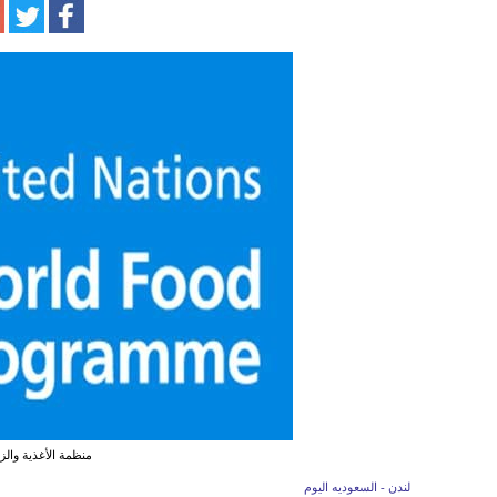
منظمة الأغذية والزر
لندن - السعوديه اليوم